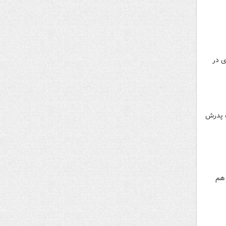
ی در
ه پدرش
 هم