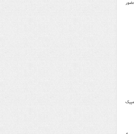
حضور
مپیک