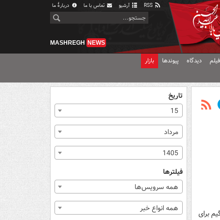
RSS
آرشیو
تماس با ما
دربارهٔ ما
MASHREGH
NEWS
یلم
دیدگاه
پیوندها
بازار
تاریخ
15
مرداد
1405
فیلترها
همه سرویس‌ها
همه انواع خبر
یم برای