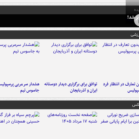
ده
ز شد!
رزشی
 تعارف در انتظار فرد
توافق برای برگزاری دیدار دوستانه
هشدار سرمربی پرسپولیس
پولیس
ایران و آذربایجان
جاسوس تیم
عکس