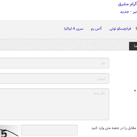
فرانچسکو توتی
آاس رم
سری A ایتالیا
ا
*
قابل را در جعبه متن وارد کنید