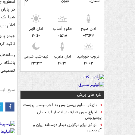
استان:
اسطوره جا
شما یک س
اعلام می‌
اذان صبح
طلوع آفتاب
اذان ظهر
۰۳:۴۳
۰۵:۱۸
۱۲:۱۰
جیمز پالو
تاکید کر
رسانه‌های
غروب خورشید
اذان مغرب
نیمه‌شب شرعی
باشگاه ر
۲۳:۲۳
۱۹:۲۱
۱۹:۰۲
تصمیمی ن
منبع: ایس
تازه های ورزش
بازیکن سابق پرسپولیس به فجرسپاسی پیوست
اخراج بدون تعارف در انتظار فرد خاطی
پرسپولیس
توافق برای برگزاری دیدار دوستانه ایران و
آذربایجان