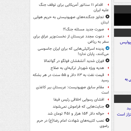
اقدام ۱۱ سناتور آمریکایی برای توقف جنگ
علیه ایران
تجاوز جنگنده‌های صهیونیستی به حریم هوایی
لبنان
صورت جدید مسئله جنگ؟!
دعوت مجدد عربستان از نخست‌وزیر عراق برای
سفر به ریاض
پدیده اسرائیلی‌هایی که برای ایران جاسوسی
می‌کنند، پایان ندارد!
فوران شدید آتشفشان فوئگو در گواتمالا
هدیه ویژه شهردار ترکیه‌ای به صلاح
قیمت نفت به ۸۳ دلار و ۵۵ سنت در هر بشکه
 به
رسید
مقام سابق صهیونیست: عربستان ببر کاغذی
است
افشای رسوایی اخلاقی رئیس فیفا
جنایت‌هایی که فراموش نمی‌شوند
حواله دلار ۱۵۴ هزار و ۴۵۱ تومان شد
نصب کتیبه‌های شهادت امام رضا(ع) در حرم
رضوی