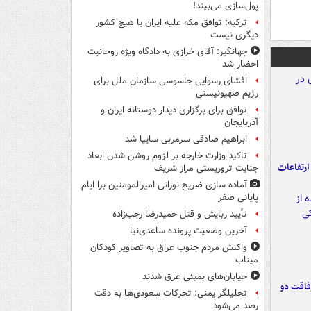
پول‌سازی می‌بیند!
ترکیه: توافق مکه علیه ایران یا هیچ کشور
دیگری نیست
جهانگیر: آقای خرازی به دادگاه ویژه روحانیت
احضار شد
افشای رسوایی جاسوسی سازمان ملل برای
رژیم صهیونیستی
توافق برای برگزاری دیدار دوستانه ایران و
آذربایجان
ابراهیم صادقی سرمربی سایپا شد
تاکید وزارت خارجه بر لزوم روشن شدن ابعاد
ارتفاعات
جنایت تروریستی مراز شریف
آماده سازی ضریح نورانی امیرالمومنین برا ایام
پایانی صفر
تأیید ربایش و قتل حمیدرضا رجب‌زاده
آخرین وضعیت پرونده ساعدی‌نیا
واکنش مردم جنوب عراق به تصاویر کودکان
میناب
خیابان‌های بمبئی غرق شدند
فاقت دو
تحلیلگر یمنی: تحرکات سعودی‌ها به دقت
رصد می‌شود