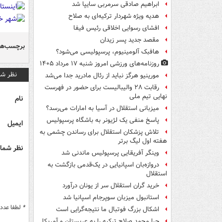
ابراهیم صادقی سرمربی سایپا شد
هدیه ویژه شهردار ترکیه‌ای به صلاح
افشای رسوایی اخلاقی رئیس فیفا
مقصد جدید پسر زیدان
برچسب‌ها
هافبک آلومینیوم، پرسپولیسی می‌شود؟
روزنامه‌های ورزشی امروز ‌شنبه ۱۷ مرداد ۱۴۰۵
نظر شم
مورینیو هرگز نباید از رئال مادرید جدا می‌شد
رقابت ۲۸ والیبالیست برای حضور در فهرست
نهایی تیم ملی
نام
میزبانی استقلال در آسیا به امارات می‌رسد؟
پاسخ منفی یک لژیونر به باشگاه پرسپولیس
ایمیل
تلاش پزشکان استقلال برای رساندن چشمی به
هفته اول لیگ برتر
نظر شما 
وینگر آفریقایی پرسپولیس ماندنی شد
دروازه‌بان اسپانیایی در یک‌قدمی بازگشت به
استقلال
خرید گران استقلال سر از یونان درآورد
استانبول میزبان سوپرجام اسپانیا شد
*
لطفا عدد م
اشکال بزرگ فوتبال ما نتیجه‌گرایی است
چرا محمد صلاح ترکیه را به عربستان و آمریکا