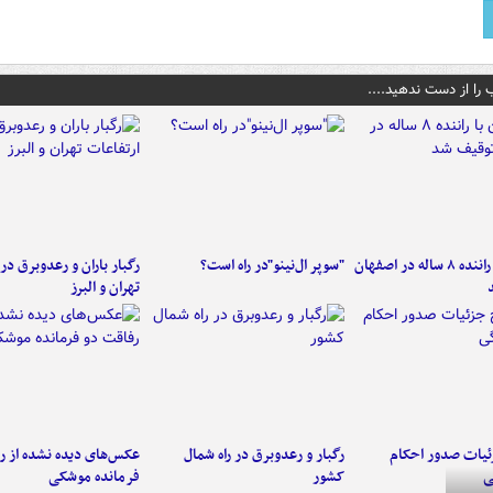
 را از دست ندهید....
کامیون با راننده ۸ ساله در اصفهان
"سوپر ال‌نینو"در راه است؟
رگبار باران و رعدوبرق در 
تهران و البرز
ئیات صدور احکام
رگبار و رعدوبرق در راه شمال
عکس‌های دیده نشده از ر
ی
کشور
فرمانده‌ موشکی