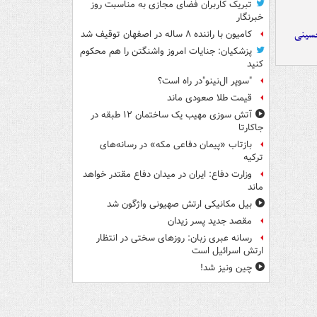
تبریک کاربران فضای مجازی به مناسبت روز
خبرنگار
حسینی
کامیون با راننده ۸ ساله در اصفهان توقیف شد
پزشکیان: جنایات امروز واشنگتن را هم محکوم
کنید
"سوپر ال‌نینو"در راه است؟
قیمت طلا صعودی ماند
آتش سوزی مهیب یک ساختمان ۱۲ طبقه در
جاکارتا
بازتاب «پیمان دفاعی مکه» در رسانه‌های
ترکیه
وزارت دفاع: ایران در میدان دفاع مقتدر خواهد
ماند
بیل مکانیکی ارتش صهیونی واژگون شد
مقصد جدید پسر زیدان
رسانه عبری زبان: روزهای سختی در انتظار
ارتش اسرائیل است
چین ونیز شد!