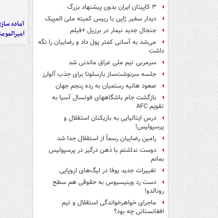
۳ کاپیتان ایران بدون پیشنهاد بزرگ
دیدار سفیر ژاپن با رییس کمیته ملی المپیک
آماده ساز
جنجال جدید نیمار در برزیل +فیلم
امیرالمومن
می‌شد به آسانی کمتر پول داد و رضاییان را نگه
داشت
سرمربی تیم ملی عراق ماندنی شد
جلسه سرنوشت‌ساز بارسلونا برای جذب آلوارز
صعود هانیه رستمیان به رده پنجم جهان
بازگشت جام باشگاههای فوتسال آسیا به
تقویم AFC
درس ایتالیایی‌ به بازیکنان استقلال و
پرسپولیس!
رامین رضاییان رسماً از استقلال جدا شد
دوست نداشتم با ذهن درگیر در پرسپولیس
بمانم
تغییرات جدید یوفا در لیگ‌های اروپایی
دست رد وینیسیوس به حقوقی هم سطح
رونالدو!
ماجرای خواهرخواندگی استقلال و تیم
افغانستانی چه بود؟