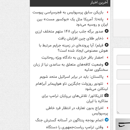
آخرین اخبار
بازیکن سابق پرسپولیس به فجرسپاسی پیوست
پانه‌تا: آمریکا مثل یک «بوکسور مست» بین
ایران و روسیه می‌دود
صدور برگه جلب برای ۱۴۸ متهم متخلف ارزی
ذخایر طلای چین افزایش یافت
فیلم/ آیا پرونده‌ای در زمینه جرایم مرتبط با
هوش مصنوعی ایجاد شده است؟
احضار باقر خرازی به دادگاه ویژه روحانیت
وضعیت کافه‌های متعلق به ساعدی نیا از زبان
سخنگوی عدلیه
پاکستان: باید در برابر اسرائیل متحد شویم
تئودور روزولت جایگزین ناو هواپیمابر آبراهام
لینکلن می‌شود
کاریکاتور/ تلاش‌های بی‌پایان ترامپ برای
مذاکره با ایران
اخراج بدون تعارف در انتظار فرد خاطی
پرسپولیس
اتمام بودجه پنتاگون در آستانه گسترش جنگ
وقتی ترامپ ریاست‌جمهوری را دستگاه