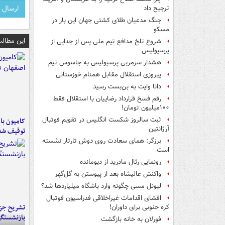
ترجیح داد
جنگ مدعیان طلای کشتی جهان این بار در
مسکو
این مطالب
شروع تلخ مدافع تیم ملی پس از جدایی از
پرسپولیس
هشدار سرمربی پرسپولیس به جاسوس تیم
پیروزی استقلال مقابل همنام خوزستانی
دانا وایت به بن‌بست رسید
رقم فسخ قرارداد رضاییان با استقلال فقط
۱۰۰میلیون تومان!
ثبت سالروز شکست انگلیس در تقویم فوتبال
آرژانتین
توقیف شد
برزگر: همای سعادت روی دوش تارتار نشسته
است
رونمایی رئال مادرید از دیومانده
واکنش عالیشاه بعد از پیوستن به گل‌گهر
لیونل مسی چگونه وارد باشگاه میلیاردها شد؟
افشای اقدامات غیراخلاقی فدراسیون فوتبال
تشریح جز
کره جنوبی برای داوران!
بازنشستگ
فورلان به خانه بازگشت