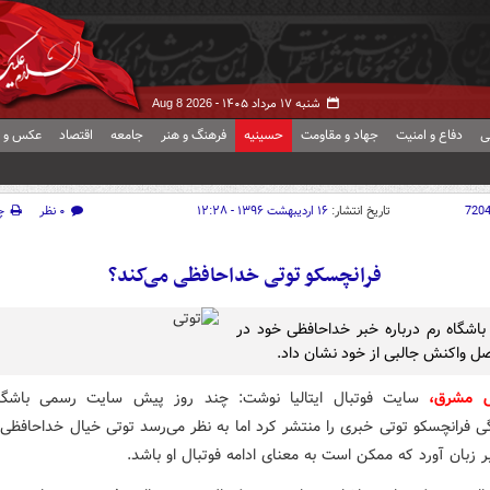
شنبه ۱۷ مرداد ۱۴۰۵ -
Aug 8 2026
ی
دفاع و امنیت
جهاد و مقاومت
حسینیه
فرهنگ و هنر
جامعه
اقتصاد
عکس و ف
720
تاریخ انتشار:
۱۶ اردیبهشت ۱۳۹۶ - ۱۲:۲۸
۰ نظر
چ
فرانچسکو توتی خداحافظی می‌کند؟
باشگاه رم درباره خبر خداحافظی خود در
صل واکنش جالبی از خود نشان داد.
ش مشرق،
سایت فوتبال ایتالیا نوشت: چند روز پیش سایت رسمی باشگاه
 فرانچسکو توتی خبری را منتشر کرد اما به نظر می‌رسد توتی خیال خداحافظی ن
 زبان آورد که ممکن است به معنای ادامه فوتبال او باشد.