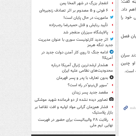
نه گفت‌:
انفجار بزرگ در شهر المخا یمن
 توضیح خواهم داد.
۶ فوتی و ۵ مصدوم بر اثر تصادف زنجیره‌ای
 خود را
ماموریت در حال پایان است!
تأیید ربایش و قتل حمیدرضا رجب‌زاده
پالایشگاه سیزران منفجر شد
ایان فصل
اثر جدید کارتونیست سوری با عنوان مدیریت
جدید تنگه هرمز
ادامه جنگ تا روی کار آمدن دولت جدید در
دند سران
آمریکا!
او چنین
هشدار ارشدترین ژنرال آمریکا درباره
 است.
محدودیت‌های نظامی علیه ایران
بدون تعارف با پدر و پسر قهرمان
"سوپر ال‌نینو"در راه است؟
مقصد جدید پسر زیدان
تصاویر دیده‌ نشده از دو فرمانده شهید موشکی
فشار هم‌زمان گرانی مواد اولیه و افت تقاضا بر
بازار پلاستیک
رقابت ۲۸ والیبالیست برای حضور در فهرست
نهایی تیم ملی