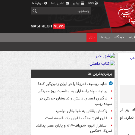
RSS
آرشیو
تماس با ما
دربارهٔ ما
MASHREGH
NEWS
یلم
دیدگاه
پیوندها
بازار
اپ
پربازدیدترین ها
شاید روسیه، آمریکا را در ایران زمین‌گیر کند!
بیانیه سپاه پاسداران به مناسبت روز خبرنگار
درگیری اعضای داعش و نیروهای جولانی در
سیده زینب
 رم از
واکنش بقائی به خیالبافی ترامپ
دارد. او
فارن افرز: جنگ با ایران یک فاجعه است
استقرار انبوه «دی‌اف‑۱۷» و پایان عصر پدافند
آمریکا +عکس