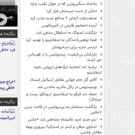
پادشاه سنگین‌وزنی که در جهان رقیب ندارد
فیلم برگزی
دشان از دست عربستان فرار کرد
چین ونی
صنعت‌نفت آبادان ۲ مدافع جدید جذب کرد
آینده نامعلوم طارمی در المپیاکوس
بازگشت اندونگ به استقلال منتفی شد
برگزیده و
فیفا توهین‌کنندگان به اینفانتینو را تهدید کرد
دردسر جدید برای سرخپوشان
بازیکنان بی‌کیفیت، پرسپولیس را از قهرمانی
دور کردند
بیانیه تند اتحادیه لیگ‌های اروپایی علیه
اینفانتینو
آقای گل جام جهانی مقابل اسرائیل ایستاد
اخراج بدون
وینیسیوس در رئال مادرید ماندنی شد
خاطی پرس
حمله تند فیگو به اینفانتینو: دروغگو، پَست‌ و
حیله‌گر!
برگزیده 
بازگشت مسلمان به پرسپولیس در قامت مربی
+عکس
تیم جدید امید عالیشاه مشخص شد +عکس
تساوی میلان و اینتر در استرالیا/ پیروزی یووه
مقابل چلسی