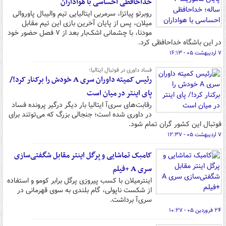
خداحافظی احساسی با هواداران
روبرتو پیاتزا، سرمربی ایتالیایی تیم والیبال پاوروالی
میلان، پس از پایان آخرین بازی این تیم مقابل
مودنا، با چشمانی اشک‌بار بعد از ۷ فصل حضور خود
در این باشگاه خداحافظی کرد.
۷ اردیبهشت ۰۵ - ۱۶:۱۳
فساد داوری در فوتبال ایتالیا؛
رئیس کمیته داوران سری‌ A خودش را برکنار کرد!/
پای اینتر در میان است
رقابت‌های سری‌آ ایتالیا بار دیگر درگیر پرونده فساد
در داوری شده است؛ جنجالی بزرگ که می‌توتند برای
فوتبال این کشور گران تمام شود.
۷ اردیبهشت ۰۵ - ۱۲:۳۷
کامبک تماشایی و پرگل اینتر مقابل شگفتی‌سازی
سری A +فیلم
اینترمیلان با کسب پیروزی پرگل برابر کومو و استفاده
از شکست ناپولی، گام بلندی به سوی قهرمانی در
سری‌آ برداشت.
۲۴ فروردین ۰۵ - ۱۰:۲۷