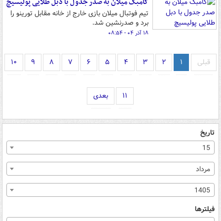
کامبک میلان به صدر جدول با دبل طلایی پولیسیچ
تیم فوتبال میلان بازی خارج از خانه مقابل تورینو را
برد و صدرنشین شد.
۱۸ آذر ۰۴ - ۰۸:۵۴
قبلی
۱
۲
۳
۴
۵
۶
۷
۸
۹
۱۰
۱۱
بعدی
تاریخ
15
مرداد
1405
فیلترها