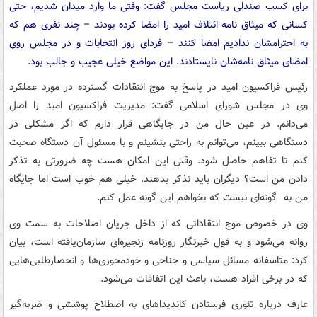
برای کسب صندلی ریاست مجلس گفت:‌ وقتی ما وارد میدان شدیم، حتی
کسانی که میثاق نامه ائتلاف امید را امضا کرده بودند – چند نفری هم که
به احترامشان ندادیم امضا کنند – فردای روز انتخابات و در مجلس روی
امضای میثاق نامه‌شان نایستادند. این مواضع خیلی عجیب و جالب بود.
رئیس فراکسیون امید در پاسخ به موج انتقادات گسترده در مورد عملکرد
وی در مجلس شورای اسلامی گفت:‌ مدیریت فراکسیون امید را اصل
می‌دانم. در عین حال من در جایگاهی قرار دارم که اگر مشکلی در
دستگاهی ببینم، می‌توانم به راحتی بنشینم و با مسئول آن دستگاه صحبت
کنم تا تفاهم حاصل شود. وقتی این امکان هست چه ضرورتی به تذکر
دادن من است؟ دیگران باید تذکر بدهند. خیلی هم خوب است اما جایگاه
من به گونه‌ای نیست که بخواهم این گونه عمل کنم.
وی در خصوص موج انتقاداتی که از داخل جریان اصلاحات به سمت وی
روانه می‌شود و به قول خبرنگار روزنامه زنجیره‌ای سازمان‌یافته است، بیان
کرد:‌ متاسفانه مسائل سیاسی و جناحی و خودمحوری‌ها و انحصارطلبی‌هایی
که در برخی افراد هست، باعث این اتفاقات می‌شود.
عارف درباره تئوری فرستادن کاندیداهای به اصطلاح پوششی و ضربه‌گیر