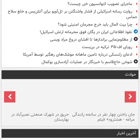
ماجرای تصویب کنوانسیون خزر چیست؟
روایت رسانه اسرائیلی از فشار واشنگتن بر تل‌آویو برای آتش‌بس و خلع سلاح
حماس
چرا بیت المال باید خرج مجرمان امنیتی شود؟
نفوذ اطلاعاتی ایران در یگان فوق محرمانه ارتش اسرائیل!
از مظلوم‌نمایی براندازها تا افشای دروغ مراد ویسی
رویای اف-۳۵ ترکیه در بن‌بست
ادعای زلنسکی درباره تامین ماهانه موشک‌های رهگیر توسط آمریکا
شوخی حاج‌قاسم با خبرنگار در عملیات آزادسازی بوکمال
حوادث
جان باختن چهار نفر در سانحه رانندگی
حریق در شهرک صنعتی نصیرآباد در
حر
مراغه - هشترود+ فیلم
بهارستان
فی
آخرین اخبار