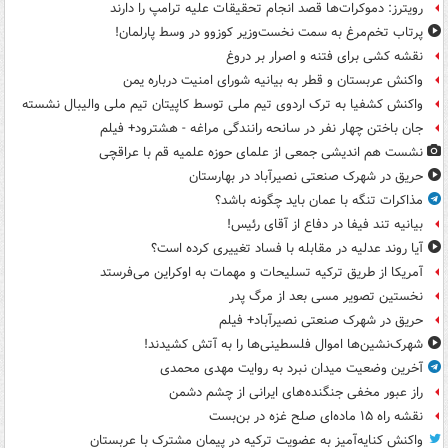
رویترز: دموکرات‌ها قصد انجام تحقیقات علیه ترامپ را دارند
پرتاب تخم‌مرغ به سمت نخست‌وزیر کوزوو در وسط پارلمان!
نقشه کشی برای فتنه و اصرار بر دروغ
واکنش عربستان و قطر به بیانیه شورای امنیت درباره یمن
واکنش کشفیا به ترک اردوی تیم ملی توسط کاپیتان تیم ملی والیبال نشسته
جان باختن چهار نفر در سانحه رانندگی مراغه - هشترود+ فیلم
نشست هم اندیشی جمعی از علمای حوزه علمیه قم با عراقچی
حریق در شهرک صنعتی نصیرآباد در بهارستان
مذاکرات تنگه با عمان باید چگونه باشد؟
بیانیه تند فیفا در دفاع از آقای رئیس!
آیا روند عدلیه در مقابله با فساد تغییری کرده است؟
آمریکا از طریق ترکیه تسلیحات و مهمات به اوکراین می‌فرستد
نخستین تصویر مسی بعد از مرگ پدر
حریق در شهرک صنعتی نصیرآباد+ فیلم
شهرک‌نشین‌ها اموال فلسطینی‌ها را به آتش کشیدند!
آخرین وضعیت میدان نبرد به روایت مهدی محمدی
راز عبور مخفی جنگنده‌های ایرانی از چشم دشمن
نقشه راه ۱۵ ماده‌ای صلح غزه در بن‌بست
واکنش کنایه‌آمیز به عضویت ترکیه در پیمان مشترک با عربستان