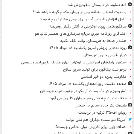
قله دماوند در تابستان سفیدپوش شد!
وضعیت امنیتی منطقه پس از پیمان مکه چگونه خواهد شد؟
عامل افزایش قبوض آب و برق برخی مشترکان چه بود؟
سرنگون‌کردن پهپاد اوکراینی با آتش رگبار روس‌ها
افشاگری روزنامه عبری درباره بدرفتاری‌های همسر نتانیاهو
هشدار صنعا به عربستان: وقت تلف نکنید
روزنامه‌های ورزشی امروز یک‌شنبه ۱۸ مرداد ۱۴۰۵
دیوار طارمی جلوی عربستان
استقرار رادارهای اسرائیلی در اوکراین برای مقابله با پهپادهای روسی
درخواست پنتاگون برای تولید سریع سلاح
مقاومت یمن؛ دو خیز اساسی
صفحه نخست روزنامه‌های یکشنبه ۱۸ مرداد ۱۴۰۵
آتش‌سوزی در تأسیسات آرامکو در جنوب غرب عربستان
حذف لبنیات چه بلایی سر بیماران کلیوی می آورد
طبیعت بکر جاده اسالم به خلخال
رویای اف-۳۵ ترکیه در بن‌بست
آمریکا نتوانست؛ دیگران هم نمی توانند
اهداف ژاپن برای افزایش توان نظامی چیست؟