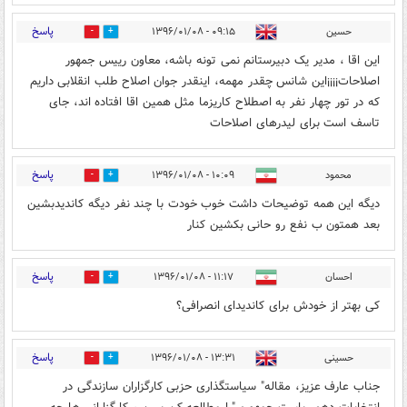
پاسخ
حسین
۰۹:۱۵ - ۱۳۹۶/۰۱/۰۸
22
20
این اقا ، مدیر یک دبیرستانم نمی تونه باشه، معاون رییس جمهور
اصلاحات¡¡¡¡این شانس چقدر مهمه، اینقدر جوان اصلاح طلب انقلابی داریم
که در تور چهار نفر به اصطلاح کاریزما مثل همین اقا افتاده اند، جای
تاسف است برای لیدرهای اصلاحات
پاسخ
محمود
۱۰:۰۹ - ۱۳۹۶/۰۱/۰۸
12
11
دیگه این همه توضیحات داشت خوب خودت با چند نفر دیگه کاندیدبشین
بعد همتون ب نفع رو حانی بکشین کنار
پاسخ
احسان
۱۱:۱۷ - ۱۳۹۶/۰۱/۰۸
10
17
کی بهتر از خودش برای کاندیدای انصرافی؟
پاسخ
حسینی
۱۳:۳۱ - ۱۳۹۶/۰۱/۰۸
5
7
جناب عارف عزیز، مقاله" سیاستگذاری حزبی کارگزاران سازندگی در