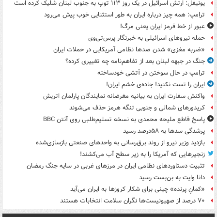
یونیفل: ارتش اسرائیل در یک روز ۱۱۳ توپ به جنوب لبنان شلیک کرده است
ترامپ: همه چیز درباره ایران به طور استثنایی خوب پیش می‌رود
عبور از خط قرمز ایران یعنی مرگ!
حمله نیروهای اسرائیلی به خبرنگار پرس‌تی‌وی
«ضربه مغزی» شدن صدها نظامی آمریکایی در حملات ایران
جنگ در جبهه لبنان بعد از تفاهم‌نامه چه تغییری کرده؟
ترامپ در حال سوختن در آتشی خودساخته
ایران را تست نکنید! جاده‌ی خشم ایران!
واکنش سفارت ایران به بیانیه مغرضانه نمایندگان پارلمان اتریش
کریدورهای شمالی و جنوبی تنگه هرمز حذف می‌شوند
پاسخ قاطع ملیحه محمدی به نسخه تسلیم‌طلبی روی آنتن BBC
پرشدگی سدها به ۵۸درصد رسید
بازدید وزیر نیرو از روند برق‌رسانی به واحدهای صنعتی بازسازی‌شده
زنجیرهایی که آمریکا را به زیر سطح آب می‌کشند!
تثبیت دستاوردهای نظامی ایران در مرزهای غربی در سایه جنگ رمضان
دانا وایت به بن‌بست رسید
«کمانِ پرنده» چینی برای شکار کروزها به ایران می‌آید
۷۰ درصد از صهیونیست‌ها نگران سلامت انتخابات هستند