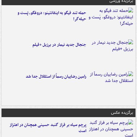
برگزیده ورزشی
حمله تند فیگو به اینفانتینو: دروغگو، پَست‌ و
حیله‌گر!
جنجال جدید نیمار در برزیل +فیلم
رامین رضاییان رسماً از استقلال جدا شد
برگزیده عکس
پرچم سیاه بر فراز گنبد حسینی همچنان در اهتزاز
است