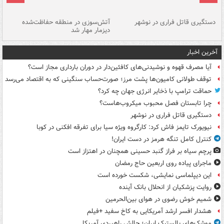
دستگیری قاتل فراری در نوشهر
آتش‌سوزی در منطقه حفاظت‌شده
دیزمار مهار شد
مص
آخرین اخبار
آیا مصرف قهوه و نوشیدنی‌های کافئین‌دار در دوران بارداری مجاز است؟
توقف طولانی کامیون‌ها پشت مرز؛ صورت‌حساب سنگینی که به اقتصاد می‌رسد
حماقت ترامپ با ذخایر انرژی جهان چه کرد؟
چرا تابستان فصل محبوب میکروب‌هاست؟
دستگیری قاتل فراری در نوشهر
نیویورک تایمز فاش کرد: کارگروه ویژه سیا برای تفرقه افکنی در کوبا
کنترل کامل تنگه هرمز در دست ایران!
پرچم سیاه بر فراز گنبد حسینی همچنان در اهتزاز است
ماجرای پیاده روی اربعین حاج رمضان
این دیپلماسی نمایشی، شکست خورده است
روایت پزشکیان از انحلال بانک آینده
شمیم خوش رضوی در هوای بین‌الحرمین
هشدار افسر ارشد آمریکایی به کاخ سفید +فیلم
موشک‌های بالستیک ایران؛ چالش راهبردی آمریکا