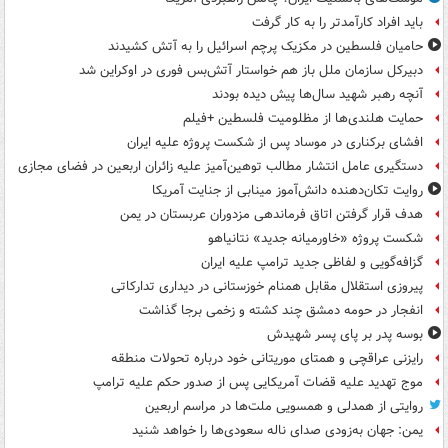
باید افراد کارآمدتر را به کار گرفت
حامیان فلسطین در مکزیک پرچم اسرائیل را به آتش کشیدند
دبیرکل سازمان ملل باز هم خواستار آتش‌بس فوری در اوکراین شد
آنچه رهبر شهید سال‌ها پیش دیده بودند
حمایت هلندی‌ها از مظلومیت فلسطین +فیلم
افشای برکناری در موساد پس از شکست پروژه علیه ایران
دستگیری عامل انتشار مطالب توهین‌آمیز علیه زائران اربعین در فضای مجازی
روایت تکان‌دهنده دانش‌آموز مینابی از جنایت آمریکا
هدف قرار گرفتن اتاق‌ فرماندهی مزدوران عربستان در یمن
شکست پروژه «خاورمیانه جدید» نتانیاهو
گزافه‌گویی و لفاظی جدید ترامپ علیه ایران
پیروزی استقلال مقابل همنام خوزستانی در دیداری تدارکاتی
انفجار در حومه دمشق چند کشته و زخمی برجا گذاشت
بوسه‌ پدر بر پای پسر شهیدش
رایزنی عراقچی و همتای موریتانی خود درباره تحولات منطقه
موج تهدید علیه قضات آمریکایی پس از صدور حکم علیه ترامپ
روایتی از همدلی و همسویی ملت‌ها در مراسم اربعین
یمن: جهان به‌زودی صدای ناله سعودی‌ها را خواهد شنید