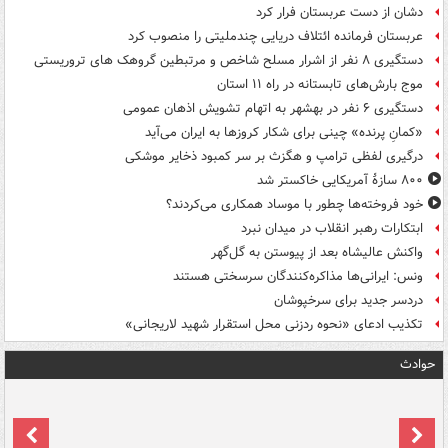
دشان از دست عربستان فرار کرد
عربستان فرمانده ائتلاف دریایی چندملیتی را منصوب کرد
دستگیری ۸ نفر از اشرار مسلح شاخص و مرتبطین گروهک های تروریستی
موج بارش‌های تابستانه در راه ۱۱ استان
دستگیری ۶ نفر در بهشهر به اتهام تشویش اذهان عمومی
«کمانِ پرنده» چینی برای شکار کروزها به ایران می‌آید
درگیری لفظی ترامپ و هگزث بر سر کمبود ذخایر موشکی
۸۰۰ سازۀ آمریکایی خاکستر شد
خود فروخته‌ها چطور با موساد همکاری می‌کردند؟
ابتکارات رهبر انقلاب در میدان نبرد
واکنش عالیشاه بعد از پیوستن به گل‌گهر
ونس: ایرانی‌ها مذاکره‌کنندگان سرسختی هستند
دردسر جدید برای سرخپوشان
تکذیب ادعای «نحوه ردزنی محل استقرار شهید لاریجانی»
حوادث