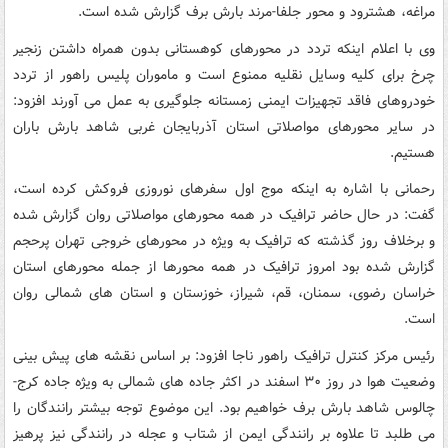
مراغه، هشترود و محور جلفا-مرند بارش برف گزارش شده است.
وی با اعلام اینکه تردد در محورهای کوهستانی بدون همراه داشتن زنجیر
چرخ برای کلیه وسایل نقلیه ممنوع است و ماموران پلیس راهور از تردد
خودروهای فاقد تجهیزات ایمنی زمستانه جلوگیری به عمل می آورند افزود:
در سایر محورهای مواصلاتی استان آذربایجان غربی شاهد بارش باران
هستیم.
رحمانی با اشاره به اینکه موج اول سفرهای نوروزی فروکش کرده است،
گفت: در حال حاضر ترافیک در همه محورهای مواصلاتی روان گزارش شده
و برخلاف روز گذشته که ترافیک به ویژه در محورهای خروجی تهران پرحجم
گزارش شده بود امروز ترافیک در همه محورها از جمله محورهای استان
خراسان رضوی، سمنان، قم، شیراز، خوزستان و استان های شمالی روان
است.
رئیس مرکز کنترل ترافیک راهور ناجا افزود: بر اساس نقشه های پیش بینی
وضعیت هوا در روز ۳۰ اسفند در اکثر جاده های شمالی به ویژه جاده کرج-
چالوس شاهد بارش برف خواهیم بود. این موضوع توجه بیشتر رانندگان را
می طلبد تا علاوه بر رانندگی ایمن از شتاب و عجله در رانندگی نیز پرهیز