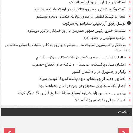
استانبول میزبان سوپرجام اسپانیا شد
گفت وگوی تلفنی مودی و نتانیاهو درباره تحولات منطقه‌ای
کوبا: با تهدید نظامی از سوی ایالات متحده روبه‌رو هستیم
توسل رفیق آرژانتینی نتانیاهو به سرکوب
نشست خبری رئیس‌جمهور همزمان با روز خبرنگار برگزار می‌شود
ترامپ سوئیس را تهدید کرد
سخنگوی کمیسیون امنیت ملی مجلس: چارچوب کلی تفاهم با عمان مشخص
شده است
طالبان: داعش را به طور کامل در افغانستان سرکوب کردیم
امضای سران پاکستان، عربستان و ترکیه برای «دفاع جمعی»
رگبار و رعدوبرق در راه شمال کشور
تصاویر جدید از پهپادهای منهدم‌شده آمریکا توسط سپاه
انصارالله: متجاوزان سعودی در یمن در امان نخواهند بود
پوتین و محمد بن زاید درباره اوضاع منطقه خلیج فارس گفت‌وگو کردند
قیمت جهانی نفت امروز ۱۶ مرداد
سلامت
ت