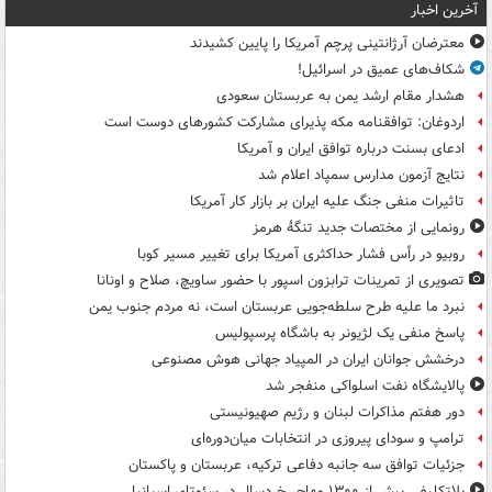
آخرین اخبار
معترضان آرژانتینی پرچم آمریکا را پایین کشیدند
شکاف‌های عمیق در اسرائیل!
هشدار مقام ارشد یمن به عربستان سعودی
اردوغان: توافقنامه مکه پذیرای مشارکت کشورهای دوست است
ادعای بسنت درباره توافق ایران و آمریکا
نتایج آزمون مدارس سمپاد اعلام شد
تاثیرات منفی جنگ علیه ایران بر بازار کار آمریکا
رونمایی از مختصات جدید تنگۀ هرمز
روبیو در رأس فشار حداکثری آمریکا برای تغییر مسیر کوبا
تصویری از تمرینات ترابزون اسپور با حضور ساویچ، صلاح و اونانا
نبرد ما علیه طرح سلطه‌جویی عربستان است، نه مردم جنوب یمن
پاسخ منفی یک لژیونر به باشگاه پرسپولیس
درخشش جوانان ایران در المپیاد جهانی هوش مصنوعی
پالایشگاه نفت اسلواکی منفجر شد
دور هفتم مذاکرات لبنان و رژیم صهیونیستی
ترامپ و سودای پیروزی در انتخابات میان‌دوره‌ای
جزئیات توافق سه جانبه دفاعی ترکیه، عربستان و پاکستان
بلاتکلیفی بیش از ۱۳۰۰ مهاجر خردسال در سئوتای اسپانیا