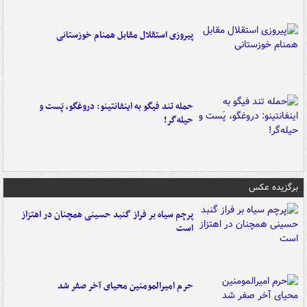
پیروزی استقلال مقابل همنام خوزستانی
حمله تند فیگو به اینفانتینو: دروغگو، پَست‌ و
حیله‌گر!
برگزیده عکس
پرچم سیاه بر فراز گنبد حسینی همچنان در اهتزاز
است
حرم امیرالمومنین محیای آخر صفر شد