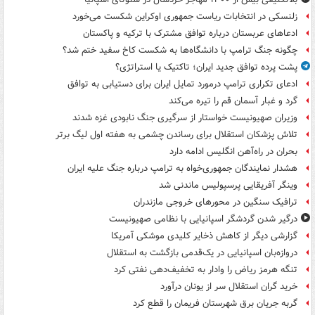
زلنسکی در انتخابات ریاست جمهوری اوکراین شکست می‌خورد
ادعاهای عربستان درباره توافق مشترک با ترکیه و پاکستان
چگونه جنگ ترامپ با دانشگاه‌ها به شکست کاخ سفید ختم شد؟
پشت پرده توافق جدید ایران؛ تاکتیک یا استراتژی؟
ادعای تکراری ترامپ درمورد تمایل ایران برای دستیابی به توافق
گرد و غبار آسمان قم را تیره می‌کند
وزیران صهیونیست خواستار از سرگیری جنگ نابودی غزه شدند
تلاش پزشکان استقلال برای رساندن چشمی به هفته اول لیگ برتر
بحران در راه‌آهن انگلیس ادامه دارد
هشدار نمایندگان جمهوری‌خواه به ترامپ درباره جنگ علیه ایران
وینگر آفریقایی پرسپولیس ماندنی شد
ترافیک سنگین در محورهای خروجی مازندران
درگیر شدن گردشگر اسپانیایی با نظامی صهیونیست
گزارشی دیگر از کاهش ذخایر کلیدی موشکی آمریکا
دروازه‌بان اسپانیایی در یک‌قدمی بازگشت به استقلال
تنگه هرمز ریاض را وادار به تخفیف‌دهی نفتی کرد
خرید گران استقلال سر از یونان درآورد
گربه جریان برق شهرستان فریمان را قطع کرد