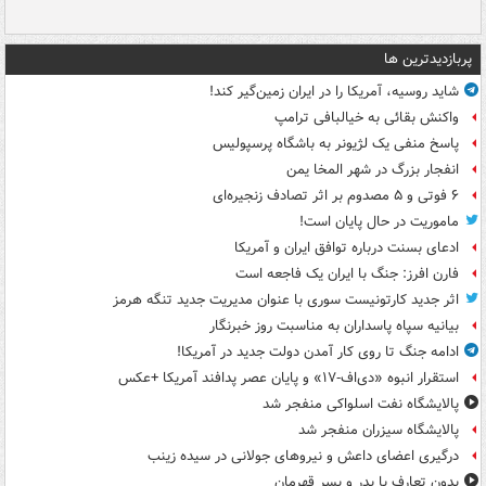
پربازدیدترین ها
شاید روسیه، آمریکا را در ایران زمین‌گیر کند!
واکنش بقائی به خیالبافی ترامپ
پاسخ منفی یک لژیونر به باشگاه پرسپولیس
انفجار بزرگ در شهر المخا یمن
۶ فوتی و ۵ مصدوم بر اثر تصادف زنجیره‌ای
ماموریت در حال پایان است!
ادعای بسنت درباره توافق ایران و آمریکا
فارن افرز: جنگ با ایران یک فاجعه است
اثر جدید کارتونیست سوری با عنوان مدیریت جدید تنگه هرمز
بیانیه سپاه پاسداران به مناسبت روز خبرنگار
ادامه جنگ تا روی کار آمدن دولت جدید در آمریکا!
استقرار انبوه «دی‌اف‑۱۷» و پایان عصر پدافند آمریکا +عکس
پالایشگاه نفت اسلواکی منفجر شد
پالایشگاه سیزران منفجر شد
درگیری اعضای داعش و نیروهای جولانی در سیده زینب
بدون تعارف با پدر و پسر قهرمان