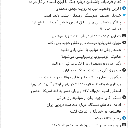
کدام فرضیات واشنگتن درباره جنگ با ایران اشتباه از کار درآمد
آخرین وضعیت نبرد به روایت مهدی محمدی
خبرنگار متعهد، هم‌سنگر رزمندگان پشت لانچر است
پنتاگون دسترسی وزیر سابق نیروی هوایی آمریکا را قطع کرد
نقطه، ته خط!
تصاویر دیده‌ نشده از دو فرمانده شهید موشکی
مهران غفوریان: دوست دارم نقش شهید بازی کنم
هشدار پکن به توکیو: با آتش بازی نکنید
هافبک آلومینیوم، پرسپولیسی می‌شود؟
رگبار باران و رعدوبرق در ارتفاعات تهران و البرز
جریان زندگی در غزه زیر جنگ و بمباران
درگیری اعضای داعش و نیروهای جولانی در سیده زینب
برکناری شوکه‌کننده فرمانده لشکر پنجم ارتش آمریکا در اروپا
استقرار انبوه «دی‌اف‑۱۷» و پایان عصر پدافند آمریکا +عکس
تشکر آقای شهید ایران از موکب‌داران عراقی
ادامه ادعاهای سنتکام درباره محاصره دریایی ایران
قالیباف روز خبرنگار را تبریک گفت
رویای ائتلاف مکه
روزنامه‌های ورزشی امروز ‌شنبه ۱۷ مرداد ۱۴۰۵