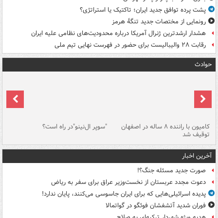
پشت پرده توافق جدید ایران؛ تاکتیک یا استراتژی؟
رونمایی از مختصات جدید تنگۀ هرمز
هشدار ارشدترین ژنرال آمریکا درباره محدودیت‌های نظامی علیه ایران
رقابت ۲۸ والیبالیست برای حضور در فهرست نهایی تیم ملی
حوادث
۱ خودرو با ۱۹
کامیون با راننده ۸ ساله در اصفهان
"سوپر ال‌نینو"در راه است؟
رگ
توقیف شد
ته
آخرین اخبار
صورت جدید مسئله جنگ؟!
دعوت مجدد عربستان از نخست‌وزیر عراق برای سفر به ریاض
پدیده اسرائیلی‌هایی که برای ایران جاسوسی می‌کنند، پایان ندارد!
فوران شدید آتشفشان فوئگو در گواتمالا
هدیه ویژه شهردار ترکیه‌ای به صلاح