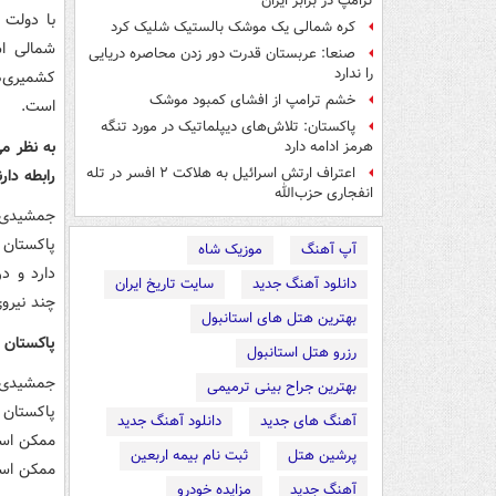
ترامپ در برابر ایران
با دولت 
کره شمالی یک موشک بالستیک شلیک کرد
شمالی اس
صنعا: عربستان قدرت دور زدن محاصره دریایی
را ندارد
خشم ترامپ از افشای کمبود موشک
است.
پاکستان: تلاش‌های دیپلماتیک در مورد تنگه
به نظر می
هرمز ادامه دارد
اعتراف ارتش اسرائیل به هلاکت ۲ افسر در تله
رابطه دار
انفجاری حزب‌الله
جمشیدی: 
پاکستان 
آپ آهنگ
موزیک شاه
دارد و د
دانلود آهنگ جدید
سایت تاریخ ایران
چند نیروی
بهترین هتل های استانبول
پاکستان چ
رزرو هتل استانبول
جمشیدی: 
بهترین جراح بینی ترمیمی
پاکستان 
آهنگ های جدید
دانلود آهنگ جدید
ممکن است 
پرشین هتل
ثبت نام بیمه اربعین
ممکن است
آهنگ جدید
مزایده خودرو