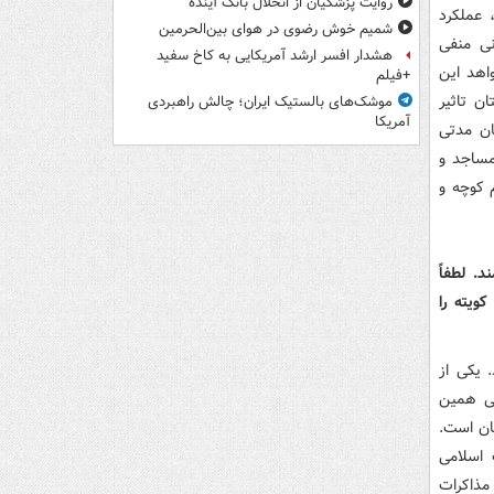
روایت پزشکیان از انحلال بانک آینده
 عملکرد
شمیم خوش رضوی در هوای بین‌الحرمین
انی منفی
هشدار افسر ارشد آمریکایی به کاخ سفید
اهد این
+فیلم
ن تاثیر
موشک‌های بالستیک ایران؛ چالش راهبردی
آمریکا
بان مدتی
مساجد و
م کوچه و
د. لطفاً
کویته را
 یکی از
لی همین
ان است.
 اسلامی
مذاکرات