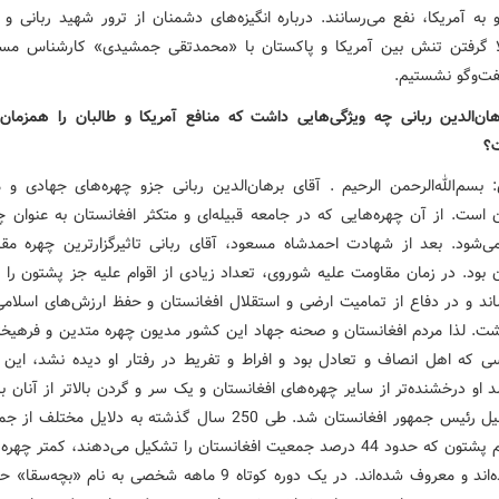
 به آمریکا، نفع می‌رسانند. درباره انگیزه‌های دشمنان از ترور شهید ربانی 
لا گرفتن تنش بین آمریکا و پاکستان با «محمدتقی جمشیدی» کارشناس مس
گفت‌وگو نشستیم.
ان‌الدین ربانی چه ویژگی‌هایی داشت که منافع آمریکا و طالبان را همزمان
ت؟
بسم‌الله‌الرحمن الرحیم . آقای برهان‌الدین ربانی جزو چهره‌های جهادی و م
ن است. از آن چهره‌هایی که در جامعه قبیله‌ای و متکثر افغانستان به عنوان چ
ی‌شود. بعد از شهادت احمدشاه مسعود، آقای ربانی تاثیرگزارترین چهره مق
ن بود. در زمان مقاومت علیه شوروی، تعداد زیادی از اقوام علیه جز پشتون را 
ند و در دفاع از تمامیت ارضی و استقلال افغانستان و حفظ ارزش‌های اسلامی
شت. لذا مردم افغانستان و صحنه جهاد این کشور مدیون چهره ‌متدین و فرهیخت
 که اهل انصاف و تعادل بود و افراط و تفریط در رفتار او دیده نشد، این و
و درخشنده‌تر از سایر چهره‌های افغانستان و یک سر و گردن بالاتر از آنان ب
همین دلیل رئیس جمهور افغانستان شد. طی 250 سال گذشته به دلایل مخت
نسبی قوم پشتون که حدود 44 درصد جمعیت افغانستان را تشکیل می‌دهند، کمتر چه
قد کشیده‌اند و معروف شده‌اند. در یک دوره کوتاه 9 ماهه شخصی به نام «ب