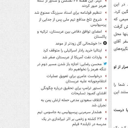
کپلر: این هفته ۲۷ نفتکش و شناور از تنگه
 در این
هرمز عبور کردند
ین کرد.
تنظیم قولنامه برای اسناد سبزرنگ ممنوع شد
میمی که
شروع تلخ مدافع تیم ملی پس از جدایی از
پرسپولیس
وش گرفت
امضای توافق دفاعی بین عربستان، ترکیه و
نها محل
پاکستان
فر آقای
۱۰ خوشحالی گل زودتر از موعد
گیزه‌های
ایتالیا خرید رادار اسرائیلی را متوقف کرد
واردات نفت آمریکا از عربستان صفر شد
محسن رضایی: اجازه باز شدن مسیر دوم در
ار از او
تنگه هرمز را نخواهیم داد
درخواست عامری برای تعویق عملیات
انتقام‌جویانه علیه عربستان
 شما را
دستور ترامپ برای تحقیق درباره چگونگی
تند این
افشای کمبود تسلیحات
ائتلاف سعودی مدعی حمله ارتش یمن به
نجران شد
یا درست
هشدار سرمربی پرسپولیس به جاسوس تیم
۲۲ کشته و زخمی بر اثر تیراندازی در یک
مدرسه در تایلند+ فیلم
‌کرد یک