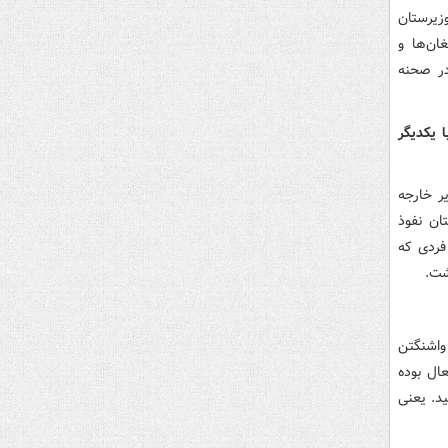
زیرستان
ان‌ها و
دیگر در صحنه
ا یکدیگر
ر خارجه
ان نفوذ
فردی که
شت.
واشنگتن
ال بوده
ید. یعنی