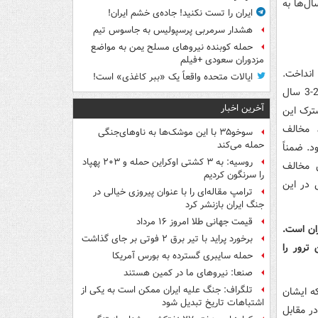
ل‌ها به
ایران را تست نکنید! جاده‌ی خشم ایران!
هشدار سرمربی پرسپولیس به جاسوس تیم
حمله کوبنده نیروهای مسلح یمن به مواضع
مزدوران سعودی +فیلم
انداخت.
ایالات متحده واقعاً یک «ببر کاغذی» است!
ربانی جز چهره‌های جهادی و از اعضای جبهه شمال بود که علیه طالبان می‌جنگید. طی 2-3 سال
آخرین اخبار
ترک این
 مخالف
سوخو۳۵ با این موشک‌ها به ناوهای‌جنگی
حمله می‌کند
د. ضمناً
روسیه: به ۳ کشتی اوکراین حمله و ۲۰۳ پهپاد
 مخالف
را سرنگون کردیم
 در این
ترامپ مقاله‌ای را با عنوان پیروزی خیالی در
جنگ ایران بازنشر کرد
قیمت جهانی طلا امروز ۱۶ مرداد
ان است.
برخورد پراید با تیر برق ۲ فوتی بر جای گذاشت
ترور را
حمله سایبری گسترده به بورس آمریکا
صنعا: نیروهای ما در کمین‌ هستند
تلگراف: جنگ علیه ایران ممکن است به یکی از
که ایشان
اشتباهات تاریخ تبدیل شود
در مقابل