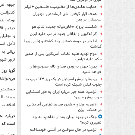
جبهه غرب
حمایت هلندی‌ها از مظلومیت فلسطین +فیلم
کنفرانس 
هدف قرار گرفتن اتاق‌ فرماندهی مزدوران
عربستان در یمن
بویژه ای
شکست پروژه «خاورمیانه جدید» نتانیاهو
دیدیم آق
گزافه‌گویی و لفاظی جدید ترامپ علیه ایران
و تجلیلی
انفجار در حومه دمشق چند کشته و زخمی برجا
تأمل است
گذاشت
ربانی به 
موج تهدید علیه قضات آمریکایی پس از صدور
ترور شهید
حکم علیه ترامپ
یمن: جهان به‌زودی صدای ناله سعودی‌ها را
گویا روز 
خواهد شنید
می‌خواهد 
یونیفل: ارتش اسرائیل در یک روز ۱۱۳ توپ به
جنوب لبنان شلیک کرده است
جمشیدی: 
ترامپ: همه چیز درباره ایران به طور استثنایی
ببینند. 
خوب پیش می‌رود
اطلاعات را
«ضربه مغزی» شدن صدها نظامی آمریکایی
در حملات ایران
درباره ن
جنگ در جبهه لبنان بعد از تفاهم‌نامه چه
تغییری کرده؟
است که ش
ترامپ در حال سوختن در آتشی خودساخته
جمشیدی: 