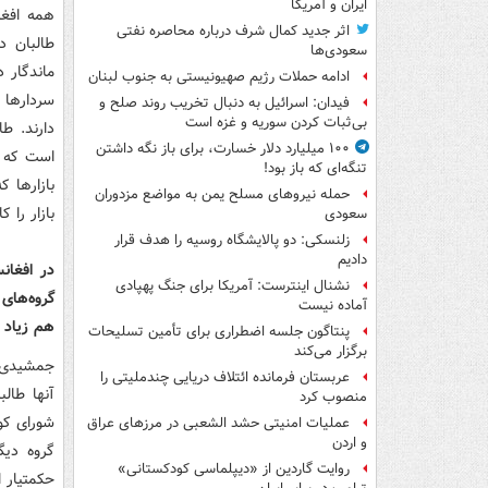
ایران و آمریکا
همه افغا
اثر جدید کمال شرف درباره محاصره نفتی
طالبان در
سعودی‌ها
ماندگار 
ادامه حملات رژیم صهیونیستی به جنوب لبنان
سردارها 
فیدان: اسرائیل به دنبال تخریب روند صلح و
بی‌ثبات کردن سوریه و غزه است
دارند. طا
۱۰۰ میلیارد دلار خسارت، برای باز نگه داشتن
است که ت
تنگه‌ای که باز بود!
بازارها ک
حمله نیروهای مسلح یمن به مواضع مزدوران
بازار را کا
سعودی
زلنسکی: دو پالایشگاه روسیه را هدف قرار
دادیم
در افغانس
نشنال اینترست: آمریکا برای جنگ پهپادی
گروه‌های 
آماده نیست
هم زیاد 
پنتاگون جلسه اضطراری برای تأمین تسلیحات
برگزار می‌کند
جمشیدی: 
عربستان فرمانده ائتلاف دریایی چندملیتی را
آنها طال
منصوب کرد
شورای کو
عملیات امنیتی حشد الشعبی در مرزهای عراق
و اردن
گروه دیگ
روایت گاردین از «دیپلماسی کودکستانی»
حکمتیار 