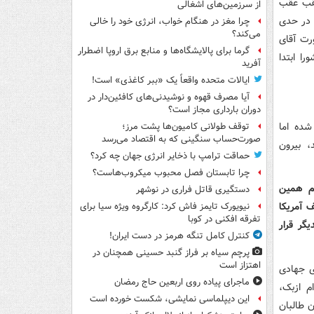
عقب عقب
از سرزمین‌های اشغالی
ه در حدی
چرا مغز در هنگام خواب، انرژی خود را خالی
می‌کند؟
رت آقای
گرما برای پالایشگاه‌ها و منابع برق اروپا اضطرار
ا ابتدا
آفرید
ایالات متحده واقعاً یک «ببر کاغذی» است!
آیا مصرف قهوه و نوشیدنی‌های کافئین‌دار در
دوران بارداری مجاز است؟
شده اما
توقف طولانی کامیون‌ها پشت مرز؛
صورت‌حساب سنگینی که به اقتصاد می‌رسد
، بیرون
حماقت ترامپ با ذخایر انرژی جهان چه کرد؟
چرا تابستان فصل محبوب میکروب‌هاست؟
هم همین
دستگیری قاتل فراری در نوشهر
ف آمریکا
نیویورک تایمز فاش کرد: کارگروه ویژه سیا برای
تفرقه افکنی در کوبا
یگر قرار
کنترل کامل تنگه هرمز در دست ایران!
پرچم سیاه بر فراز گنبد حسینی همچنان در
اهتزاز است
ی جهادی
ماجرای پیاده روی اربعین حاج رمضان
م ازبک،
این دیپلماسی نمایشی، شکست خورده است
 طالبان