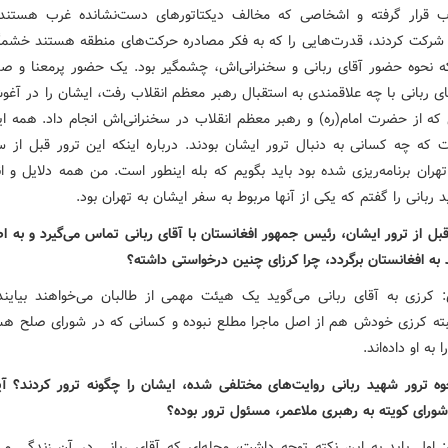
 قرار گرفته و اشخاصی که مخالف دیکتاتورهای دست‌نشانده غرب هستند
شرکت کردند، قدرت‌هایی را که به فکر مصادره حرکت‌های منطقه هستند خشمگ
نکه نحوه حضور آقای ربانی و سخنرانی‌اش، چشمگیر بود. یک حضور پرمعنا و ص
ای ربانی با چه علاقمندی به استقبال رهبر معظم انقلاب رفت، ایشان را در آغ
 که از حضرت امام(ره) و رهبر معظم انقلاب در سخنرانی‌اش انجام داد. همه ای
 که چه کسانی به دنبال ترور ایشان بودند. درباره اینکه این ترور قبل از س
تهران برنامه‌ریزی شده بود باید بگویم که بله اینطور است. من همه دلایل و ان
 ربانی را گفتم که یکی از آنها مربوط به سفر ایشان به تهران بود.
قبل از ترور ایشان، رئیس جمهور افغانستان با آقای ربانی تماس می‌گیرد و به اصر
به افغانستان برگردد، چرا کرزای چنین درخواستی داشته؟
کرزی به آقای ربانی می‌گوید یک هیئت مهمی از طالبان می‌خواهند بیایند
البته کرزی خودش هم از اصل ماجرا مطلع نبوده و کسانی که در شورای صلح هس
 به او داده‌اند.
حوه ترور شهید ربانی روایت‌های مختلفی شده، ایشان را چگونه ترور کردند؟ آ
ورای کویته به رهبری ملاعمر، مسئول ترور بوده؟
اول باید به این نکته توجه داشت، محله‌ای که آقای ربانی در آن زندگی می