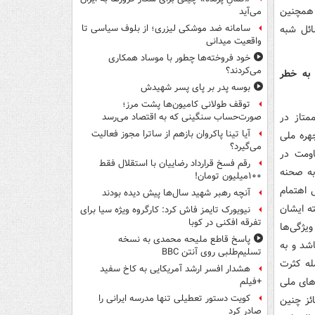
و همچنین
می‌آید
ائل شبه
سامانه ضد موشکی لیزری؛ از بلوف سیاسی تا
واقعیت میدانی
خود فروخته‌ها چطور با موساد همکاری
می‌کردند؟
 به خطر
بوسه‌ پدر بر پای پسر شهیدش
توقف طولانی کامیون‌ها پشت مرز؛
متاز در
صورت‌حساب سنگینی که به اقتصاد می‌رسد
آیا تینا پاکروان بازهم از ساترا مجوز فعالیت
هره ملی
می‌گیرد؟
اومت در
رقم فسخ قرارداد رضاییان با استقلال فقط
به صحنه
۱۰۰میلیون تومان!
 اهتمام
آنچه رهبر شهید سال‌ها پیش دیده بودند
ه ایشان
نیویورک تایمز فاش کرد: کارگروه ویژه سیا برای
تفرقه افکنی در کوبا
یژگی‌ها
پاسخ قاطع ملیحه محمدی به نسخه
اشد و به
تسلیم‌طلبی روی آنتن BBC
لف از جمله کثرت
هشدار افسر ارشد آمریکایی به کاخ سفید
ره‌های ملی
+فیلم
کویت دستور تعطیلی تنها مدرسه ایرانی را
چه‌سقا» حائز چنین
صادر کرد