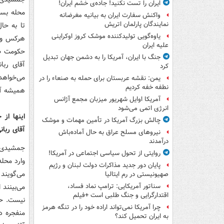
ایران را تست نکنید! جاده‌ی خشم ایران!
محله بسی
واکنش سفارت ایران به بیانیه مغرضانه
نمایندگان پارلمان اتریش
تا به حال
یاوه‌گویی تولیدکننده موشک کروز اوکراینی
هرکس وارد
علیه ایران
حکومت طا
جنگ با ایران، آمریکا را به دشمن جهان تبدیل
آقای ربا
کرد
می‌خواهد 
یمن: نقشه عربستان برای حمله به صنعاء را در
نطفه خفه کردیم
همیشه آنه
آمریکا اوایل شهریور میزبان مجمع آژانس
انرژی اتمی می‌شود
اینها از 
چالش بزرگ آمریکا در تأمین مهمات و موشک
آقای ربان
نیروهای مسلح عراق به حال آماده‌باش
درآمدند
جمشیدی: ا
روایتی از تحول سیاسی اجتماعی در آمریکا!
وارد محله
پایان دور جدید مذاکرات دولت لبنان و رژیم
می‌گویند
صهیونیستی در رم ایتالیا
می‌بینند 
سناتور آمریکایی: ترامپ نماد فساد،
اقتدارگرایی و جنگ طلبی است +فیلم
نیست. حتی
چرا آمریکا نمی‌تواند اراده خود را در تنگه هرمز
منفجره د
به ایران تحمیل کند؟