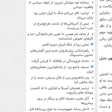
سامانه ضد موشکی لیزری؛ از بلوف سیاسی تا
یکاست و
واقعیت میدانی
بنابراین
ترامپ: فکر می‌کنم جنگ با ایران خیلی زود
پایان می‌یابد
ران سابق
نیمی از آمریکایی‌ها از تشدید هرج‌ومرج در
 از نظر
غرب آسیا می‌ترسند
هره مهم
از حذف نام همسر تا تغییر نام خانوادگی؛ اما و
ای ربانی
اگرهای تعویض شناسنامه
نمایی زیبا از تنگه کریان جزیره قشم
رشان.
رکوردشکنی پیش‌فروش جدیدترین گوشی‌های
تاشوی سامسونگ
لوی منزل
حادثه غرق‌شدگی در طاقانک ۲ قربانی گرفت
مسجد جامع یزد، از باشکوه‌ترین معماری‌های
ایران
ت امنیتی
پدر شاهرودی پس از قتل پسرش، جسد را در
ند به او
چاه مخفی کرد
ین وقتی
دردسر همزمان آمریکا و اوکراین با ته کشیدن
موشک های پاتریوت
رسی بدنی
آثار مخرب مصرف الکل و سیگار در بروز
نکه مواد
بیماری‌ها
د و دست
اذعان رسانه صهیونیست به موج بی‌سابقه فرار