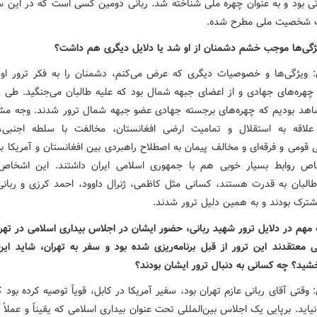
 بود و به عنوان چهره ملی شناخته شد. ربانی دومین کسی است که در این سا
ک شخصیت ملی مطرح شده.
گی‌ها موجب خشم دشمنان از او شد یا دلایل دیگری هم داشت؟
ویژگی‌ها و خصوصیات دیگری که عرض می‌کنم، دشمنان را به فکر ترور او 
هد بودیم که چهره‌های برجسته جهادی عضو جبهه شمال ترور شدند. وجه مش
لاقه به استقلال و تمامیت ارضی افغانستان، مخالفت با سلطه اجنبی،
یی قومی و فرقه‌ای و مخالف پیمان به اصطلاح راهبردی بین افغانستان و آمریکا بو
اص روابط بسیار خوبی هم با جمهوری اسلامی ایران داشتند. این اشخاص
البان به قدرت هستند، کسانی مثل کاظمی، ژنرال داوود، احمد کرزی و ربانی
ترک بودند و به همین دلیل ترور شدند.
 مهم در دلایل ترور شهید ربانی، حضور ایشان در اجلاس بیداری اسلامی در تهر
خی معتقدند این ترور از قبل برنامه‌ریزی شده بود و سفر به تهران، شاید این 
ید؟ چه کسانی به دنبال ترور ایشان بودند؟
قتی آقای ربانی عازم تهران بود، سفیر آمریکا در کابل، قویاً توصیه کرده بود 
نیاید. برپایی یک اجلاس بین‌المللی تحت عنوان بیداری اسلامی که یقیناً و عملاً 