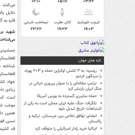
۱۲:۱۰
۰۵:۱۷
۰۳:۴۲
می‌کنند و
دلایل با
قاره به 
غروب خورشید
اذان مغرب
نیمه‌شب شرعی
۲۳:۲۲
۱۹:۲۳
۱۹:۰۳
شهید بره
می‌انداخ
جمشیدی: 
افغانستا
تازه های جهان
شناخته م
روسیه: به ۳ کشتی اوکراین حمله و ۲۰۳ پهپاد
افغانستا
را سرنگون کردیم
جهاد کشا
ترامپ مقاله‌ای را با عنوان پیروزی خیالی در
جنگ ایران بازنشر کرد
زیادی دا
حمله سایبری گسترده به بورس آمریکا
است. کسی
تلگراف: جنگ علیه ایران ممکن است به یکی از
موجب شد ا
اشتباهات تاریخ تبدیل شود
امضای توافق دفاعی بین عربستان، ترکیه و
پاکستان
ایتالیا خرید رادار اسرائیلی را متوقف کرد