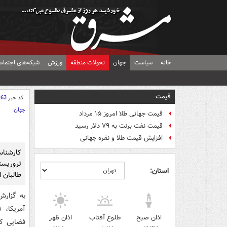
خانه
سیاست
جهان
تحولات منطقه
ورزش
شبکه‌های اجتماع
قیمت
کد خبر
263
جهان
قیمت جهانی طلا امروز ۱۵ مرداد
قیمت نفت برنت به ۷۹ دلار رسید
افزایش قیمت طلا و نقره جهانی
کارشناس
تروریست
استان:
طالبان 
به گزارش
آمریکا، 
اذان صبح
طلوع آفتاب
اذان ظهر
فضایی کس