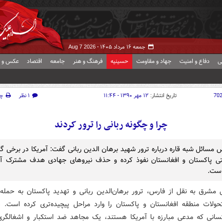
جمعه ۱۶ مرداد ۱۴۰۵ -
Aug 7 2026
ی
دفاع و امنیت
جهاد و مقاومت
حسینیه
فرهنگ و هنر
جامعه
اقتصاد
عکس و ف
70
تاریخ انتشار:
۱۲ مهر ۱۳۹۰ - ۱۱:۴۴
۱ نظر
چ
چرا و چگونه ربانی را ترور کردند
 مسائل شبه قاره درباره ترور شهید برهان الدین ربانی گفت: آمریکا در برخی گ
ی پاکستان و افغانستان نفوذ کرده و حذف نیروهای جهادی هدف مشترک آم
است.
 مشرق به نقل از فارس، ترور برهان‌الدین ربانی و تهدید پاکستان به حمله
تحولات منطقه افغانستان و پاکستان را وارد مراحل پیچیده‌تری کرده است. 
انی که مدعی مبارزه با آمریکا هستند، یک مجاهد ضد استکبار و اشغالگری 