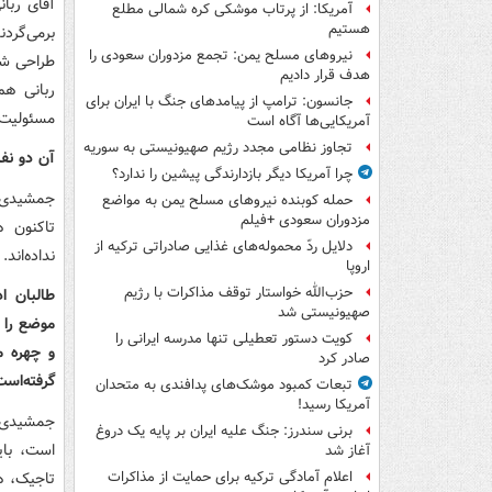
آقای ربا
آمریکا: از پرتاب موشکی کره شمالی مطلع
هستیم
برمی‌گردن
نیروهای مسلح یمن: تجمع مزدوران سعودی را
طراحی شد
هدف قرار دادیم
ربانی هم
جانسون: ترامپ از پیامدهای جنگ با ایران برای
مسئولیت ت
آمریکایی‌ها آگاه است
تجاوز نظامی مجدد رژیم صهیونیستی به سوریه
آن دو نفر
چرا آمریکا دیگر بازدارندگی پیشین را ندارد؟
جمشیدی: 
حمله کوبنده نیروهای مسلح یمن به مواضع
مزدوران سعودی +فیلم
تاکنون ه
دلایل ردّ محموله‌های غذایی صادراتی ترکیه از
نداده‌اند.
اروپا
حزب‌الله خواستار توقف مذاکرات با رژیم
طالبان ا
صهیونیستی شد
موضع را د
کویت دستور تعطیلی تنها مدرسه ایرانی را
و چهره مل
صادر کرد
گرفته‌اس
تبعات کمبود موشک‌های پدافندی به متحدان
آمریکا رسید!
جمشیدی: 
برنی سندرز: جنگ علیه ایران بر پایه یک دروغ
است، بای
آغاز شد
تاجیک، ه
اعلام آمادگی ترکیه برای حمایت از مذاکرات