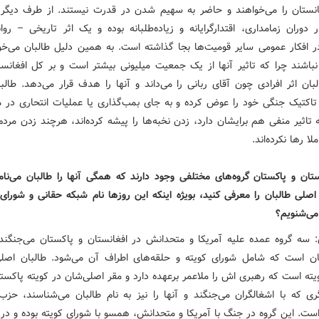
نستان را می‌خواهند و حاضر به سهیم شدن در قدرت نیستند. از طرف دیگر،
 دوران زمامداری، اقتدارگرایانه و زیاده‌طلبانه بوده و یک اثر تاریخی – رو
در افکار عمومی سایر قومیت‌ها بجا گذاشته است. به همین دلیل طالبان می‌خو
نباشند چرا که تاثیر آنها از یک جمعیت میلیونی بیشتر است و بر کل افغانستا
لبان اثر افرادی چون آقای ربانی را می‌داند و آنها را هدف قرار می‌دهد. طال
اکتیک جنگی خود را عوض کرده و به جای بمب‌گذاری یا عملیات انتحاری در 
ه تاثیر منفی هم برایشان دارد، زدن نخبه‌ها را پیشه کرده‌اند، هرچند زدن مرد
ملا رها نکرده‌اند.
تان و پاکستان گروه‌های مختلفی وجود دارند که همگی آنها را طالبان می‌نامن
اصلی طالبان را معرفی کنید، بویژه اینکه این روزها نام شبکه حقانی و شورای 
می‌شنویم؟
سه گروه عمده علیه آمریکا و متحدانش در افغانستان و پاکستان می‌جنگند.
بان است که شامل شورای کویته و حلقه‌های اطراف آن می‌شود. طالبان اص
یته است که رهبری اش را ملاعمر برعهده دارد و مقر اصلی‌شان در کویته پاکست
ری که با اشغالگران می‌جنگند و آنها را نیز به نام طالبان می‌شناسند، حزب
است. این گروه در جنگ با آمریکا و متحدانش، همسو با شورای کویته بوده و در 