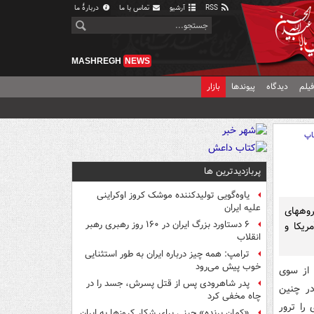
RSS
آرشیو
تماس با ما
دربارهٔ ما
MASHREGH
NEWS
یلم
دیدگاه
پیوندها
بازار
اپ
پربازدیدترین ها
یاوه‌گویی تولیدکننده موشک کروز اوکراینی
علیه ایران
روههای
۶ دستاورد بزرگ ایران در ۱۶۰ روز رهبری رهبر
ریکا و
انقلاب
ترامپ: همه چیز درباره ایران به طور استثنایی
خوب پیش می‌رود
 از سوی
پدر شاهرودی پس از قتل پسرش، جسد را در
در چنین
چاه مخفی کرد
را ترور
«کمانِ پرنده» چینی برای شکار کروزها به ایران