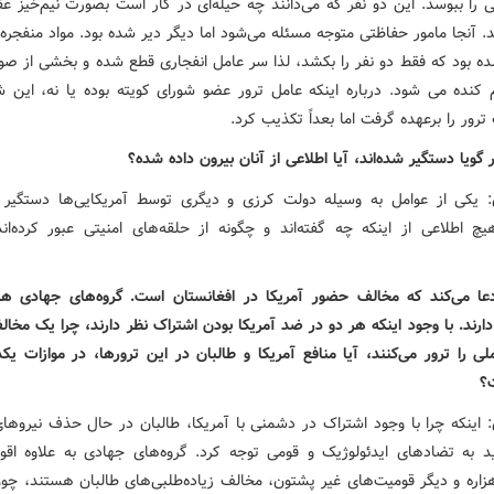
نی را ببوسد. این دو نفر که می‌دانند چه حیله‌ای در کار است بصورت نیم‌خیز 
د. آنجا مامور حفاظتی متوجه مسئله می‌شود اما دیگر دیر شده بود. مواد منفجر
ه بود که فقط دو نفر را بکشد، لذا سر عامل انفجاری قطع شده و بخشی از صو
 کنده می شود. درباره اینکه عامل ترور عضو شورای کویته بوده یا نه، این شور
رور را برعهده گرفت اما بعداً تکذیب کرد.
 گویا دستگیر شده‌اند، آیا اطلاعی از آنان بیرون داده شده؟
یکی از عوامل به وسیله دولت کرزی و دیگری توسط آمریکایی‌ها دستگیر 
یچ اطلاعی از اینکه چه گفته‌اند و چگونه از حلقه‌های امنیتی عبور کرده‌اند
دعا می‌کند که مخالف حضور آمریکا در افغانستان است. گروه‌های جهادی 
ارند. با وجود اینکه هر دو در ضد آمریکا بودن اشتراک نظر دارند، چرا یک مخال
ی را ترور می‌کنند، آیا منافع آمریکا و طالبان در این ترورها، در موازات یکد
ت؟
اینکه چرا با وجود اشتراک در دشمنی با آمریکا، طالبان در حال حذف نیروها
د به تضادهای ایدئولوژیک و قومی توجه کرد. گروه‌های جهادی به علاوه اقوا
زاره و دیگر قومیت‌های غیر پشتون، مخالف زیاده‌طلبی‌های طالبان هستند، چون