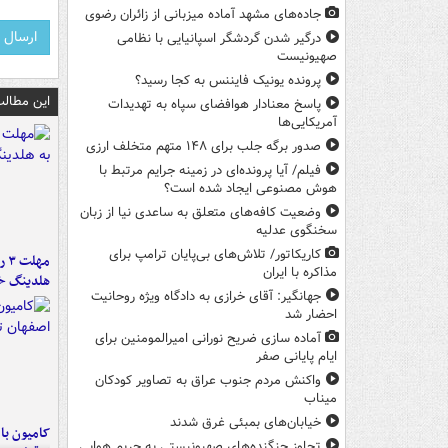
جاده‌های مشهد آماده میزبانی از زائران رضوی
درگیر شدن گردشگر اسپانیایی با نظامی
صهیونیست
پرونده یونیک فایننس به کجا رسید؟
این مطالب
پاسخ معنادار هوافضای سپاه به تهدیدات
آمریکایی‌ها
صدور برگه جلب برای ۱۴۸ متهم متخلف ارزی
فیلم/ آیا پرونده‌ای در زمینه جرایم مرتبط با
هوش مصنوعی ایجاد شده است؟
وضعیت کافه‌های متعلق به ساعدی نیا از زبان
سخنگوی عدلیه
کاریکاتور/ تلاش‌های بی‌پایان ترامپ برای
مه
مذاکره با ایران
هلدینگ خ
جهانگیر: آقای خرازی به دادگاه ویژه روحانیت
احضار شد
آماده سازی ضریح نورانی امیرالمومنین برای
ایام پایانی صفر
واکنش مردم جنوب عراق به تصاویر کودکان
میناب
خیابان‌های بمبئی غرق شدند
تجاوز جنگنده‌های صهیونیستی به حریم هوایی