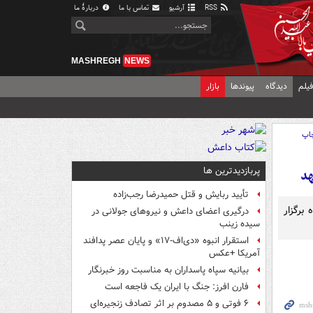
RSS
آرشیو
تماس با ما
دربارهٔ ما
MASHREGH
NEWS
یلم
دیدگاه
پیوندها
بازار
اپ
پربازدیدترین ها
تأیید ربایش و قتل حمیدرضا رجب‌زاده
 برگزار
درگیری اعضای داعش و نیروهای جولانی در
سیده زینب
استقرار انبوه «دی‌اف‑۱۷» و پایان عصر پدافند
آمریکا +عکس
بیانیه سپاه پاسداران به مناسبت روز خبرنگار
فارن افرز: جنگ با ایران یک فاجعه است
۶ فوتی و ۵ مصدوم بر اثر تصادف زنجیره‌ای