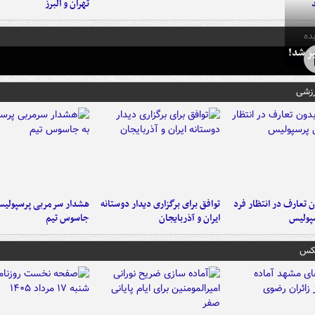
تهران و البرز
ده
ز شد!
رزشی
 تعارف در انتظار فرد
توافق برای برگزاری دیدار دوستانه
هشدار سرمربی پرسپولیس
پولیس
ایران و آذربایجان
جاسوس تیم
عکس