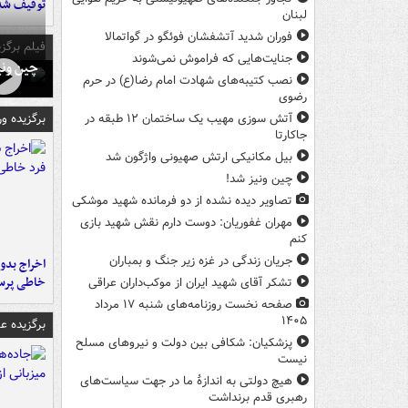
توقیف شد
لبنان
فوران شدید آتشفشان فوئگو در گواتمالا
فیلم برگزی
جنایت‌هایی که فراموش نمی‌شوند
چین ونی
نصب کتیبه‌های شهادت امام رضا(ع) در حرم
رضوی
برگزیده و
آتش سوزی مهیب یک ساختمان ۱۲ طبقه در
جاکارتا
بیل مکانیکی ارتش صهیونی واژگون شد
چین ونیز شد!
تصاویر دیده‌ نشده از دو فرمانده شهید موشکی
مهران غفوریان: دوست دارم نقش شهید بازی
کنم
جریان زندگی در غزه زیر جنگ و بمباران
اخراج بدون
خاطی پرس
تشکر آقای شهید ایران از موکب‌داران عراقی
صفحه نخست روزنامه‌های شنبه ۱۷ مرداد
۱۴۰۵
برگزیده 
پزشکیان: شکافی بین دولت و نیروهای مسلح
نیست
هیچ دولتی به اندازۀ ما در جهت سیاست‌های
رهبری قدم برنداشت