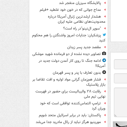
پالایشگاه سیزران منفجر شد
مداح جوانی که در خون خود غلطید +فیلم
هشدار ارشدترین ژنرال آمریکا درباره
محدودیت‌های نظامی علیه ایران
"سوپر ال‌نینو"در راه است؟
پزشکیان: جنایات امروز واشنگتن را هم محکوم
کنید
مقصد جدید پسر زیدان
تصاویر دیده‌ نشده از دو فرمانده شهید موشکی
ادامه جنگ تا روی کار آمدن دولت جدید در
آمریکا!
بدون تعارف با پدر و پسر قهرمان
فشار هم‌زمان گرانی مواد اولیه و افت تقاضا بر
بازار پلاستیک
رقابت ۲۸ والیبالیست برای حضور در فهرست
نهایی تیم ملی
ترامپ التماس‌کننده توافقی است که خود
ویران کرد
پاکستان: باید در برابر اسرائیل متحد شویم
مورینیو هرگز نباید از رئال مادرید جدا می‌شد