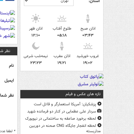
استان:
اذان صبح
طلوع آفتاب
اذان ظهر
۱۲:۱۰
۰۵:۱۸
۰۳:۴۳
نظر شم
غروب خورشید
اذان مغرب
نیمه‌شب شرعی
۲۳:۲۳
۱۹:۲۱
۱۹:۰۲
نام
ایمیل
تازه های عکس و فیلم
نظر شما 
پزشکیان: آمریکا استعمارگر و قاتل است
سردار علی عظمایی در کنار دو فرمانده شهید
لحظه برخورد صاعقه به ساختمانی در نیویورک
لحظه انفجار جایگاه CNG صحنه در دوربین
*
لطفا عدد م
مداربسته