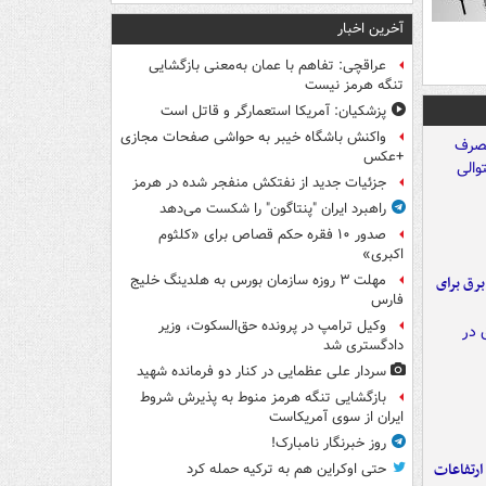
آخرین اخبار
عراقچی: تفاهم با عمان به‌معنی بازگشایی
تنگه هرمز نیست
پزشکیان: آمریکا استعمارگر و قاتل است
واکنش باشگاه خیبر به حواشی صفحات مجازی
+عکس
جزئیات جدید از نفتکش منفجر شده در هرمز
راهبرد ایران "پنتاگون" را شکست می‌دهد
صدور ۱۰ فقره حکم قصاص برای «کلثوم
اکبری»
مهلت ۳ روزه سازمان بورس به هلدینگ خلیج
 برق برای
فارس
وکیل ترامپ در پرونده حق‌السکوت، وزیر
دادگستری شد
سردار علی عظمایی در کنار دو فرمانده شهید
بازگشایی تنگه هرمز منوط به پذیرش شروط
ایران از سوی آمریکاست
روز خبرنگار نامبارک!
ارتفاعات
حتی اوکراین هم به ترکیه حمله کرد