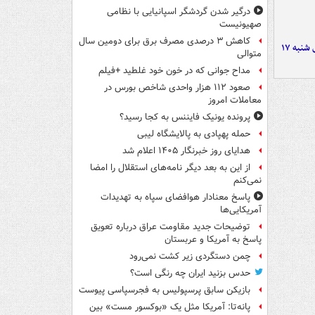
درگیر شدن گردشگر اسپانیایی با نظامی
صهیونیست
کاهش ۳ درصدی مصرف برق برای دومین سال
صفحه نخست روزنامه‌های شنبه ۱۷
متوالی
مداح جوانی که در خون خود غلطید +فیلم
صعود ۱۱۲ هزار واحدی شاخص بورس در
معاملات امروز
پرونده یونیک فایننس به کجا رسید؟
حمله پهپادی به پالایشگاه لیبی
هدایای روز خبرنگار ۱۴۰۵ اعلام شد
از این به بعد دیگر نامه‌های استقلال را امضا
نمی‌کنم
پاسخ معنادار هوافضای سپاه به تهدیدات
آمریکایی‌ها
توضیحات جدید مقاومت عراق درباره تعویق
پاسخ به آمریکا و عربستان
چمن دستگردی زیر کشت نمی‌رود
حدس بزنید ایران چه رنگی است؟
بازیکن سابق پرسپولیس به فجرسپاسی پیوست
پانه‌تا: آمریکا مثل یک «بوکسور مست» بین