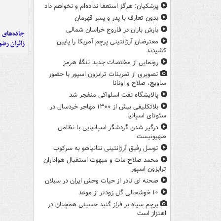
پزشکیان: هرگز استعفا نداده‌ام و نخواهم داد
بدون تعارف با پدر و پسر قهرمان
بارش باران در فاروج خراسان شمالی
جاده‌های م
معترضان آرژانتینی پرچم آمریکا را پایین
زائران رض
کشیدند
رونمایی از مختصات جدید تنگۀ هرمز
تصویری از تمرینات ترابزون اسپور با حضور
ساویچ، صلاح و اونانا
پالایشگاه نفت اسلواکی منفجر شد
بلاتکلیفی بیش از ۱۳۰۰ مهاجر خردسال در
سئوتای اسپانیا
درگیر شدن گردشگر اسپانیایی با نظامی
صهیونیست
توسل رفیق آرژانتینی نتانیاهو به سرکوب
محمد صلاح مات و مبهوت استقبال هواداران
ترابزون اسپور
صحنه ای نادر از حیات وحش ایران در سبلان
۱۰ خوشحالی گل زودتر از موعد
پرچم سیاه بر فراز گنبد حسینی همچنان در
اهتزاز است