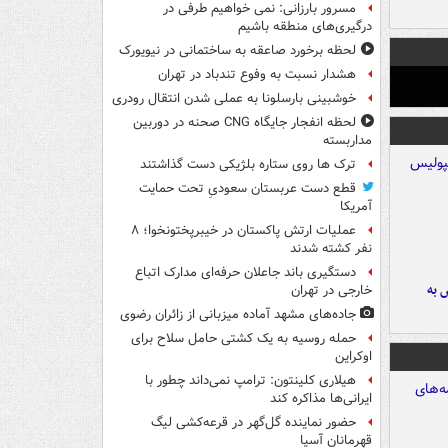
مسرور بارزانی: نمی خواهیم طرفی در
درگیری‌های منطقه باشیم
لحظه برخورد صاعقه به ساختمانی در نیویورک
هشدار نسبت به وفوع تندباد در تهران
خوشبینی بارسلونا به عملی شدن انتقال رودری
لحظه انفجار جایگاه CNG صحنه در دوربین
مداربسته
ترک ها روی ستاره بلژیکی دست گذاشتند
قطع دست عربستان سعودیِ تحت حمایت
آمریکا
عملیات ارتش پاکستان در خیبرپختونخوا؛ ۸
نفر کشته شدند
دستگیری باند جاعلان حرفه‌ای مدارک اتباع
 به
خارجی در تهران
جاده‌های مشهد آماده میزبانی از زائران رضوی
حمله روسیه به یک کشتی حامل سلاح برای
اوکراین
هیلاری کلینتون: ترامپ نمی‌داند چطور با
ایرانی‌ها مذاکره کند
حضور نماینده گل‌گهر در قرعه‌کشی لیگ
قهرمانان آسیا