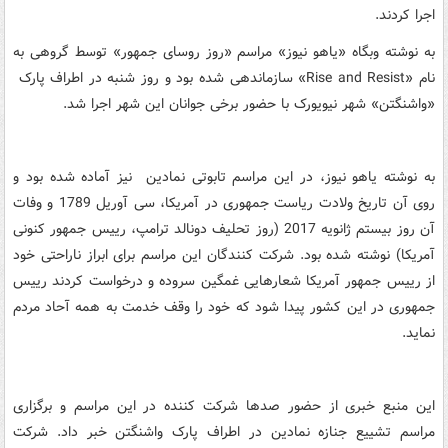
اجرا کردند.
به نوشته وبگاه «یاهو نیوز» مراسم «روز روسای جمهور» توسط گروهی به
نام «Rise and Resist» سازماندهی شده بود و روز شنبه در اطراف پارک
«واشنگتن» شهر نیویورک با حضور برخی جوانان این شهر اجرا شد.
به نوشته یاهو نیوز، در این مراسم تابوتی نمادین نیز آماده شده بود و
روی آن تاریخ ولادت ریاست جمهوری در آمریکا، سی آوریل 1789 و وفات
آن روز بیستم ژانویه 2017 (روز تحلیف دونالد ترامپ، رییس جمهور کنونی
آمریکا) نوشته شده بود. شرکت کنندگان این مراسم برای ابراز ناراحتی خود
از رییس جمهور آمریکا شعارهایی غمگین سروده و درخواست کردند رییس
جمهوری در این کشور پیدا شود که خود را وقف خدمت به همه آحاد مردم
نماید.
این منبع خبری از حضور صدها شرکت کننده در این مراسم و برگزاری
مراسم تشییع جنازه نمادین در اطراف پارک واشنگتن خبر داد. شرکت