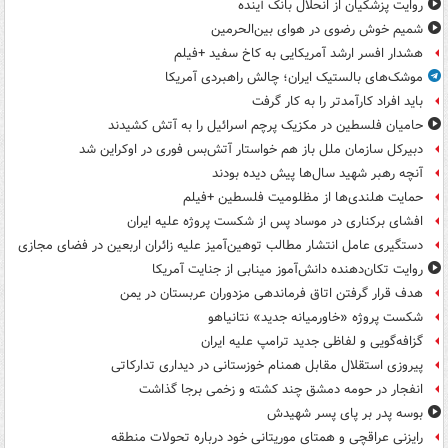
روایت پزشکیان از انحلال بانک آینده
شمیم خوش رضوی در هوای بین‌الحرمین
هشدار افسر ارشد آمریکایی به کاخ سفید +فیلم
موشک‌های بالستیک ایران؛ چالش راهبردی آمریکا
باید افراد کارآمدتر را به کار گرفت
حامیان فلسطین در مکزیک پرچم اسرائیل را به آتش کشیدند
دبیرکل سازمان ملل باز هم خواستار آتش‌بس فوری در اوکراین شد
آنچه رهبر شهید سال‌ها پیش دیده بودند
حمایت هلندی‌ها از مظلومیت فلسطین +فیلم
افشای برکناری در موساد پس از شکست پروژه علیه ایران
دستگیری عامل انتشار مطالب توهین‌آمیز علیه زائران اربعین در فضای مجازی
روایت تکان‌دهنده دانش‌آموز مینابی از جنایت آمریکا
هدف قرار گرفتن اتاق‌ فرماندهی مزدوران عربستان در یمن
شکست پروژه «خاورمیانه جدید» نتانیاهو
گزافه‌گویی و لفاظی جدید ترامپ علیه ایران
پیروزی استقلال مقابل همنام خوزستانی در دیداری تدارکاتی
انفجار در حومه دمشق چند کشته و زخمی برجا گذاشت
بوسه‌ پدر بر پای پسر شهیدش
رایزنی عراقچی و همتای موریتانی خود درباره تحولات منطقه