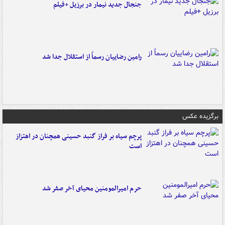
جنجال جدید نیمار در برزیل +فیلم
رامین رضاییان رسماً از استقلال جدا شد
برگزیده عکس
پرچم سیاه بر فراز گنبد حسینی همچنان در اهتزاز
است
حرم امیرالمومنین محیای آخر صفر شد