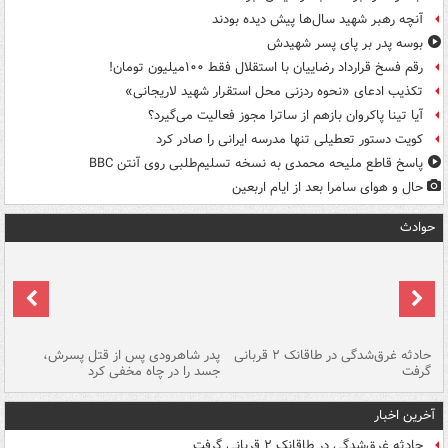
آنچه رهبر شهید سال‌ها پیش دیده بودند
بوسه‌ پدر بر پای پسر شهیدش
رقم فسخ قرارداد رضاییان با استقلال فقط ۱۰۰میلیون تومان!
تکذیب ادعای «نحوه ردزنی محل استقرار شهید لاریجانی»
آیا تینا پاکروان بازهم از ساترا مجوز فعالیت می‌گیرد؟
کویت دستور تعطیلی تنها مدرسه ایرانی را صادر کرد
پاسخ قاطع ملیحه محمدی به نسخه تسلیم‌طلبی روی آنتن BBC
حال و هوای سامرا بعد از ایام اربعین
حوادث
شته
حادثه غرق‌شدگی در طاقانک ۲ قربانی
پدر شاهرودی پس از قتل پسرش،
دس
گرفت
جسد را در چاه مخفی کرد
آخرین اخبار
حادثه غرق‌شدگی در طاقانک ۲ قربانی گرفت