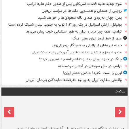
موج تهدید علیه قضات آمریکایی پس از صدور حکم علیه ترامپ
روایتی از همدلی و همسویی ملت‌ها در مراسم اربعین
یمن: جهان به‌زودی صدای ناله سعودی‌ها را خواهد شنید
یونیفل: ارتش اسرائیل در یک روز ۱۱۳ توپ به جنوب لبنان شلیک کرده است
ترامپ: همه چیز درباره ایران به طور استثنایی خوب پیش می‌رود
عبور از خط قرمز ایران یعنی مرگ!
حمله نیروهای اسرائیلی به خبرنگار پرس‌تی‌وی
«ضربه مغزی» شدن صدها نظامی آمریکایی در حملات ایران
جنگ در جبهه لبنان بعد از تفاهم‌نامه چه تغییری کرده؟
ترامپ در حال سوختن در آتشی خودساخته
ایران را تست نکنید! جاده‌ی خشم ایران!
واکنش سفارت ایران به بیانیه مغرضانه نمایندگان پارلمان اتریش
سلامت
ت
چرا مغز در هنگام خواب، انرژی خود را
آیا مصرف قهوه و نوشیدنی‌های
چر