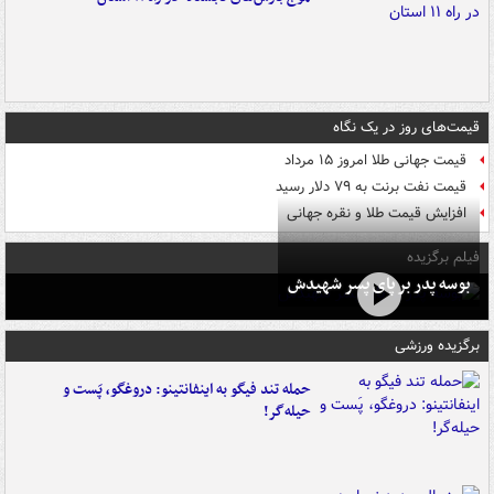
قیمت‌های روز در یک نگاه
قیمت جهانی طلا امروز ۱۵ مرداد
قیمت نفت برنت به ۷۹ دلار رسید
افزایش قیمت طلا و نقره جهانی
فیلم برگزیده
بوسه‌ پدر بر پای پسر شهیدش
برگزیده ورزشی
حمله تند فیگو به اینفانتینو: دروغگو، پَست‌ و
حیله‌گر!