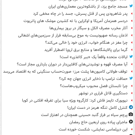
مسجد جامع یزد، از باشکوه‌ترین معماری‌های ایران
پدر شاهرودی پس از قتل پسرش، جسد را در چاه مخفی کرد
دردسر همزمان آمریکا و اوکراین با ته کشیدن موشک های پاتریوت
آثار مخرب مصرف الکل و سیگار در بروز بیماری‌ها
اذعان رسانه صهیونیست به موج بی‌سابقه فرار از سرزمین‌های اشغالی
چرا مغز در هنگام خواب، انرژی خود را خالی می‌کند؟
گرما برای پالایشگاه‌ها و منابع برق اروپا اضطرار آفرید
ایالات متحده واقعاً یک «ببر کاغذی» است!
آیا مصرف قهوه و نوشیدنی‌های کافئین‌دار در دوران بارداری مجاز است؟
توقف طولانی کامیون‌ها پشت مرز؛ صورت‌حساب سنگینی که به اقتصاد می‌رسد
حماقت ترامپ با ذخایر انرژی جهان چه کرد؟
چرا تابستان فصل محبوب میکروب‌هاست؟
دستگیری قاتل فراری در نوشهر
نیویورک تایمز فاش کرد: کارگروه ویژه سیا برای تفرقه افکنی در کوبا
کنترل کامل تنگه هرمز در دست ایران!
پرچم سیاه بر فراز گنبد حسینی همچنان در اهتزاز است
ماجرای پیاده روی اربعین حاج رمضان
این دیپلماسی نمایشی، شکست خورده است