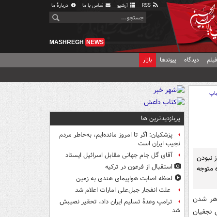
RSS
آرشیو
تماس با ما
دربارهٔ ما
MASHREGH
NEWS
یلم
دیدگاه
پیوندها
بازار
اپ
پربازدیدترین ها
پزشکیان: اگر تا امروز مانده‌ایم، به‌خاطر مردم
نجیب ایران است
آقای گل جام جهانی مقابل اسرائیل ایستاد
 نبودن
استقبال از فرعون در ترکیه
 متوجه
لحظه اصابت هواپیمای هندی به زمین
علت انفجار جبل‌علی امارات اعلام شد
هر شدن
ترامپ وعدۀ تسلیم ایران داد، تحقیر نصیبش
شد
 نجفیان