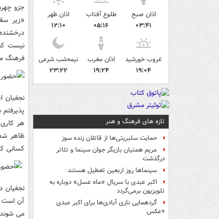
جزو چهره
اذان صبح
طلوع آفتاب
اذان ظهر
«زیر سق
۱۲:۱۰
۰۵:۱۶
۰۳:۴۱
درخشنده 
نیست که 
فرهنگ ما 
غروب خورشید
اذان مغرب
نیمه‌شب شرعی
۲۳:۲۲
۱۹:۲۴
۱۹:۰۴
نجفیان ا
پذیرفتم 
تازه های فرهنگ و هنر
هر کاری 
ظاهر شدن
حمایت سلبریتی‌ها از قاتلان زنده سوز
کسانی که 
مریم همتیان بازیگر جوان سینما و تئاتر
درگذشت
سینماها روز اربعین تعطیل هستند
اکبر عبدی با سریال «ماه عسل» دوباره به
نجفیان در
تلویزیون برمی‌گردد
آن است و
گردهمایی نازی آبادی‌ها برای اکبر عبدی
+عکس
می شوند ک