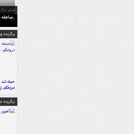
فیلم برگزی
صاعقه ج
برگزیده و
حمله تند ف
دروغگو، پَ
برگزیده 