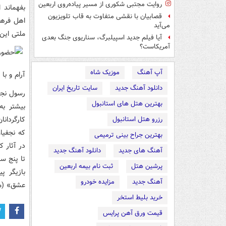
روایت مجتبی شکوری از مسیر پیاده‌روی اربعین
بفهماند 
قصابیان با نقشی متفاوت به قاب تلویزیون
اهل فرهن
می‌آید
ملتی این
آیا فیلم جدید اسپیلبرگ، سناریوی جنگ بعدی
آمریکاست؟
آپ آهنگ
موزیک شاه
آرام و با 
دانلود آهنگ جدید
سایت تاریخ ایران
رسول نجف
بهترین هتل های استانبول
بیشتر ب
کارگردانا
رزرو هتل استانبول
که نجفیا
بهترین جراح بینی ترمیمی
در آثار 
آهنگ های جدید
دانلود آهنگ جدید
تا پنج سا
پرشین هتل
ثبت نام بیمه اربعین
بازیگر 
آهنگ جدید
مزایده خودرو
عشق» (مر
خرید بلیط استخر
قیمت ورق آهن پرایس