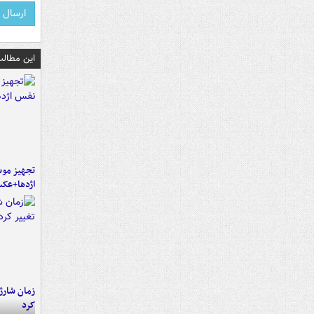
این مطالب
تجهیز موش
اژدها+عک
زمان شارژ 
کرد