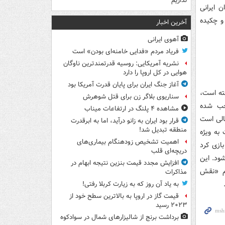
نداریم
 ایرانی
و چکیده
آخرین اخبار
آهوی ایرانی
فریاد مردم «فدایی خامنه‌ای بودن» است
نشریه آمریکایی: روسیه قدرتمندترین ناوگان
هوایی در کل اروپا را دارد
آغاز جنگ ایران برای پایان قدرت آمریکا بود
ته است،
سناریوی بلاگر زن برای قتل شوهرش
جب شده
مشاهده ۴ پلنگ در ارتفاعات میناب
الی است
قرار بود ایران به زانو درآید، اما به ابرقدرت
منطقه تبدیل شد!
به ویژه
اهمیت تشخیص زودهنگام بیماری‌های
ازی کرد
دریچه‌ای قلب
شود. این
افزایش مجدد قیمت بنزین نتیجه ابهام در
م «نقش
مذاکرات
به یاد آن روز که به زیارت کربلا رفتی!
قیمت گاز در اروپا به بالاترین سطح خود از
۲۰۲۳ رسید
برداشت برنج از شالیزارهای شمال در سوادکوه