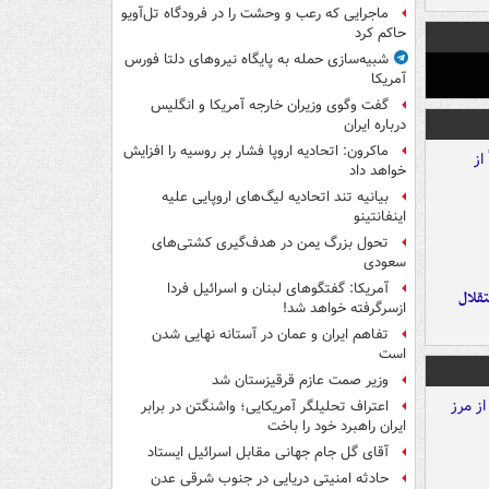
ماجرایی که رعب و وحشت را در فرودگاه تل‌آویو
حاکم کرد
شبیه‌سازی حمله به پایگاه نیروهای دلتا فورس
آمریکا
گفت وگوی وزیران خارجه آمریکا و انگلیس
درباره ایران
ماکرون: اتحادیه اروپا فشار بر روسیه را افزایش
خواهد داد
بیانیه تند اتحادیه لیگ‌های اروپایی علیه
اینفانتینو
تحول بزرگ یمن در هدف‌گیری کشتی‌های
سعودی
آمریکا: گفتگوهای لبنان و اسرائیل فردا
تقلال
ازسرگرفته خواهد شد!
تفاهم ایران و عمان در آستانه نهایی شدن
است
وزیر صمت عازم قرقیزستان شد
اعتراف تحلیلگر آمریکایی؛ واشنگتن در برابر
ایران راهبرد خود را باخت
آقای گل جام جهانی مقابل اسرائیل ایستاد
حادثه امنیتی دریایی در جنوب شرقی عدن