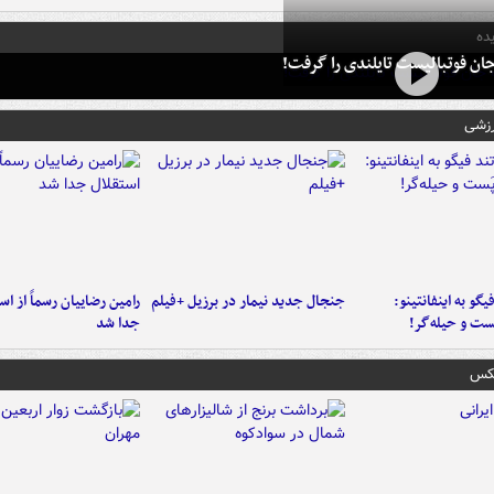
ده
ان فوتبالیست تایلندی را گرفت!
رزشی
یگو به اینفانتینو:
جنجال جدید نیمار در برزیل +فیلم
رامین رضاییان رسماً از اس
ست‌ و حیله‌گر!
جدا شد
عکس