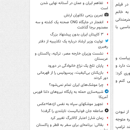
تفاهم ایران و عمان در آستانه نهایی شدن
در فیلم
است
ه خانم
تمرین رزمی تکاوران ارتش
رمندانی
انفجار در جایگاه CNG صحنه یک کشته و سه
اسبی با
مصدوم برجا گذاشت
۳ کاپیتان ایران بدون پیشنهاد بزرگ
توئیت وزیر ارشاد درباره یک تکذیبیه از دفتر
رهبری
نشست وزیران خارجه مصر، ترکیه، پاکستان و
یباست و
عربستان
 دارد و
پایان تلخ یک نزاع خانوادگی در دورود
وری کرد:
بازیکنان بی‌کیفیت، پرسپولیس را از قهرمانی
دور کردند
ی کنم و
چرا موشک‌های ایران تمام نمی‌شود؟
شبیه‌سازی حمله به پایگاه نیروهای دلتا فورس
آمریکا
تجهیز موشکهای سپاه به نفس اژدها+عکس
صاعقه جان فوتبالیست تایلندی را گرفت!
از نبودن
زمان شارژ اعتبار کالابرگ تغییر کرد
ه متوجه
بقائی: برنامه‌ای برای سفر به قطر و پاکستان
ند ترامپ