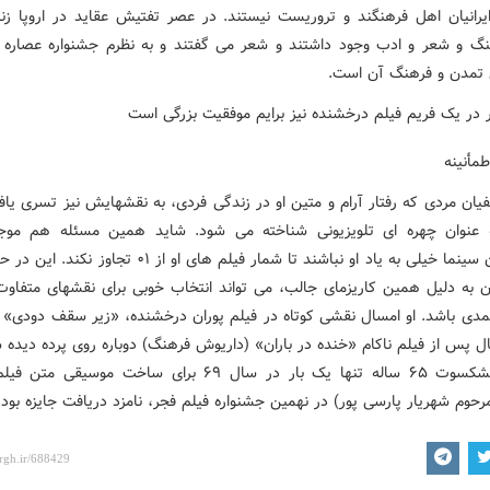
ایرانیان اهل فرهنگند و تروریست نیستند. در عصر تفتیش عقاید در اروپا زنان
گ و شعر و ادب وجود داشتند و شعر می گفتند و به نظرم جشنواره عصاره 
 تمدن و فرهنگ آن است
.
طمأنینه
یان مردی که رفتار آرام و متین او در زندگی فردی، به نقشهایش نیز تسری یاف
ه عنوان چهره ای تلویزیونی شناخته می شود. شاید همین مسئله هم مو
ن سینما خیلی به یاد او نباشند تا شمار فیلم های او از
۰۱
تجاوز نکند. این در ح
ن به دلیل همین کاریزمای جالب، می تواند انتخاب خوبی برای نقشهای متفاوت 
کمدی باشد. او امسال نقشی کوتاه در فیلم پوران درخشنده، «زیر سقف دودی» ب
ل پس از فیلم ناکام «خنده در باران» (داریوش فرهنگ) دوباره روی پرده دیده 
پیشکسوت
۶۵
ساله تنها یک بار در سال
۶۹
برای ساخت موسیقی متن فیل
حوم شهریار پارسی پور) در نهمین جشنواره فیلم فجر، نامزد دریافت جایزه بود
.