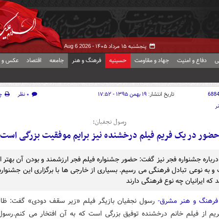
پنجشنبه ۱۵ مرداد ۱۴۰۵ -
Aug 6 2026
ی
دفاع و امنیت
جهاد و مقاومت
حسینیه
فرهنگ و هنر
جامعه
اقتصاد
عکس و ف
688
تاریخ انتشار:
۱۹ بهمن ۱۳۹۵ - ۱۷:۵۲
۰ نظر
چ
ر
رسول نجفیان؛
ضور در یک فریم فیلم درخشنده نیز برایم موفقیت بزرگی است
درباره جشنواره فجر نیز گفت: حضور جشنواره فیلم فجر ارزشمند و بودن آن بهتر از
و به نوعی تبادل فرهنگی می رسیم. بسیاری از خارجی ها با برگزاری این جشنواره
که ایرانیان چه نوع فرهنگی دارند
رهنگ و هنر مشرق-
رسول نجفیان بازیگر فیلم «زیر سقف دودی» گفت: ظا
یم از فیلم خانم درخشنده توفیق بزرگی است که به آن افتخار می کنم
.
رسول