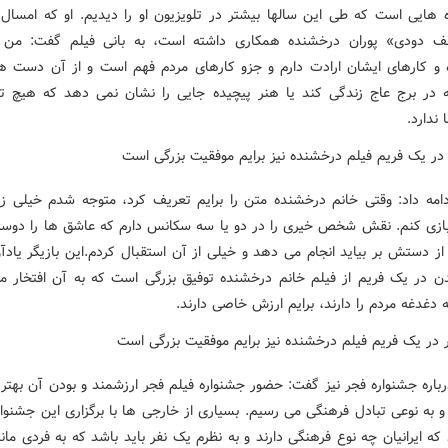
 هایی است که طی این سالها بیشتر در تلویزیون او را دیدیم. او که امسال 
ف دودی» پوران درخشنده همکاری داشته است، به بانی فیلم
گفت: من ب
و کارهای ایشان ارادت دارم و جزو کارهای مردم فهم است و از آن دست هن
در برج عاج زندگی کند یا هنر پیچیده جایی را نشان نمی دهد که هیچ تن
ندارد
.
دامه داد: وقتی خانم درخشنده متن را برایم تعریف کرد، متوجه شدم خیلی ز
بازی کنم. نقش شخص خیری را در دو یا سه سکانس دارم که عاشق ها را دوست
از دستش بر بیاید انجام می دهد و خیلی از آن استقبال کردم
.
این بازیگر یادآ
 در یک فریم از فیلم خانم درخشنده توفیق بزرگی است که به آن افتخار م
دغدغه مردم را دارند، برایم ارزش خاصی دارند
.
باره جشنواره فجر نیز گفت: حضور جشنواره فیلم فجر ارزشمند و بودن آن بهتر 
 به نوعی تبادل فرهنگی می رسیم. بسیاری از خارجی ها با برگزاری این جشنوار
ه ایرانیان چه نوع فرهنگی دارند و به نظرم یک نفر باید باشد که به فردی مان