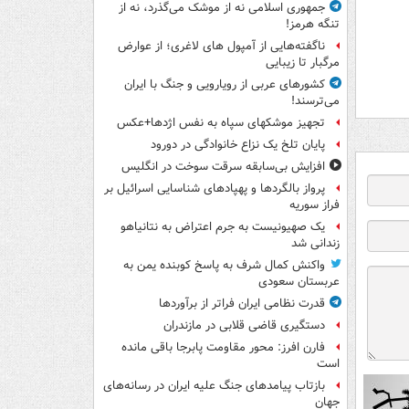
جمهوری اسلامی نه از موشک می‌گذرد، نه از
تنگه هرمز!
ناگفته‌هایی از آمپول های لاغری؛ از عوارض
مرگبار تا زیبایی
کشورهای عربی از رویارویی و جنگ با ایران
می‌ترسند!
تجهیز موشکهای سپاه به نفس اژدها+عکس
پایان تلخ یک نزاع خانوادگی در دورود
افزایش بی‌سابقه سرقت سوخت در انگلیس
پرواز بالگردها و پهپادهای شناسایی اسرائیل بر
فراز سوریه
یک صهیونیست به جرم اعتراض به نتانیاهو
زندانی شد
واکنش کمال شرف به پاسخ کوبنده یمن به
عربستان سعودی
قدرت نظامی ایران فراتر از برآوردها
دستگیری قاضی قلابی در مازندران
فارن افرز: محور مقاومت پابرجا باقی مانده
است
بازتاب پیامدهای جنگ علیه ایران در رسانه‌های
جهان