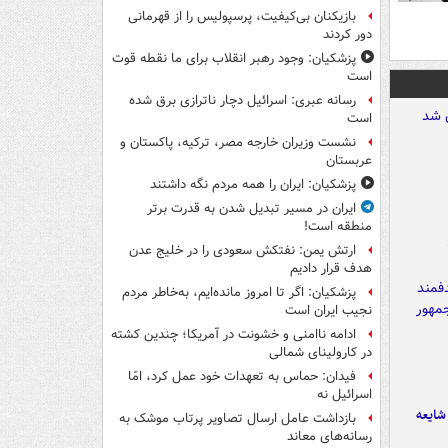
بازیکنان بی‌کیفیت، پرسپولیس را از قهرمانی
دور کردند
پزشکیان: وجود رهبر انقلاب برای ما نقطه قوت
است
رسانه عبری: اسرائیل دچار ناترازی برق شده
است
نشست وزیران خارجه مصر، ترکیه، پاکستان و
عربستان
پزشکیان: ایران را همه مردم نگه داشتند
ایران در مسیر تبدیل شدن به قدرت برتر
منطقه است!
ارتش یمن: نفتکش سعودی را در خلیج عدن
هدف قرار دادیم
پزشکیان: اگر تا امروز مانده‌ایم، به‌خاطر مردم
نجیب ایران است
ادامه ناامنی و خشونت در آمریکا؛ چندین کشته
در کارولینای شمالی
فیدان: حماس به تعهدات خود عمل کرد، امّا
اسرائیل نه
ایعه
بازداشت عامل ارسال تصاویر پرتاب موشک به
رسانه‌های معاند