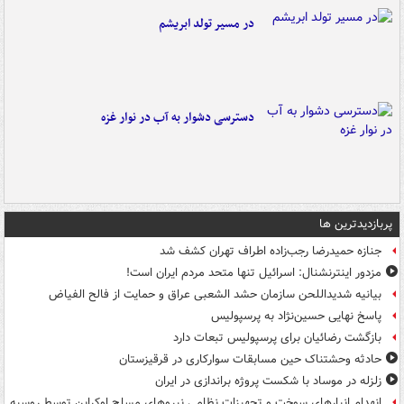
در مسیر تولد ابریشم
دسترسی دشوار به آب در نوار غزه
پربازدیدترین ها
جنازه حمیدرضا رجب‌زاده اطراف تهران کشف شد
مزدور اینترنشنال: اسرائیل تنها متحد مردم ایران است!
بیانیه شدیداللحن سازمان حشد الشعبی عراق و حمایت از فالح الفیاض
پاسخ نهایی حسین‌نژاد به پرسپولیس
بازگشت رضائیان برای پرسپولیس تبعات دارد
حادثه وحشتناک حین مسابقات سوارکاری در قرقیزستان
زلزله در موساد با شکست پروژه براندازی در ایران
انهدام انبارهای سوخت و تجهیزات نظامی نیروهای مسلح اوکراین توسط روسیه