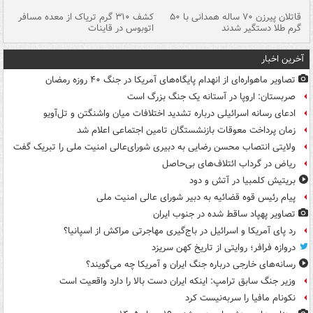
قاتلان پیرزن ۷۰ ساله همدانی با ۵۰
کشف ۳۱۰ گرم تریاک از معده مسافر
گرم طلا دستگیر شدند
اتوبوس در قاینات
عمق ۱۵ م
آخرین اخبار
تصاویر ماهواره‌ای از انهدام پایگاه‌های آمریکا در جنگ ۴۰ روزه رمضان
صربستان: اروپا در آستانه یک جنگ بزرگ است
ادعای رسانه اسرائیلی درباره تشدید اختلافات میان واشنگتن و تل‌آویو
زمان پرداخت معوقات بازنشستگان تامین اجتماعی اعلام شد
ولایتی انتصاب محسن رضایی به دبیری شورای‌عالی امنیت ملی را تبریک گفت
ریاض در گرداب ائتلاف‌های بی‌حاصل
بریتیش کلمبیا در آتش و دود
پیام رئیس قوه قضائیه به دبیر شورای عالی امنیت ملی
تصاویر پهپاد ساقط شده در جنوب ایران
رد پای آمریکا و اسرائیل در باج‌گیری مهاجرتی مراکش از اسپانیا؟
دروازه فرافر؛ روایتی از تاریخ کهن سریزد
رسانه‌های خارجی درباره جنگ ایران و آمریکا چه می‌گویند؟
وزیر جنگ سابق ترامپ: اینکه ایران دست بالا را دارد واقعیت است
نکونام مافیا را سربه‌نیست کرد