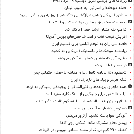
روزنامه‌های ورزشی امروز دوشنبه ۱۹ مرداد ۱۴۰۵
حمله توپخانه‌ای اسرائیل به جنوب لبنان
سناتور آمریکایی: هزینه بازگشایی تنگه هرمز روز به روز بالاتر می‌رود
صفحه نخست روزنامه‌های دوشنبه ۱۹ مرداد ۱۴۰۵
ترامپ یک مشاور ارشد خود را برکنار کرد
افزایش قیمت نفت و افت شاخص‌های بورس آمریکا
طعنه سی‌ان‌ان به توهم ترامپ برای تسلیم ایران
زرادخانه موشک‌های بالستیک آمریکایی ته کشید!
بطری آبی که ماشین شما را به آتش می‌کشد
در مسیر تولد ابریشم
«جهنم‌دره»؛ برنامه تایوان برای مقابله با حمله احتمالی چین
تنگه هرمز و پیام‌های بازدارنده ایران
همه ماجرای پرونده‌های کثیرالشاکی و پیچیدگی رسیدگی به آن‌ها
آیا ماءالشعیر برای جلوگیری از سنگ کلیه مفید است
قاتلان پیرزن ۷۰ ساله همدانی با ۵۰ گرم طلا دستگیر شدند
دسترسی دشوار به آب در نوار غزه
آلودگی هوا باعث تشدید آرتروز می‌شود
پیمان دفاع مشترک مکه؛ ائتلافی روی کاغذ!
کشف ۳۱۰ گرم تریاک از معده مسافر اتوبوس در قاینات