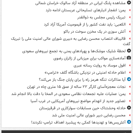
مشاهده پلنگ ایرانی در منطقه آزاد سالوک خراسان شمالی
یمن: انفجار انبارهای تسلیحاتی عربستان ادامه دارد
تبریک رئیس مجلس به ذوالقدر
الکعبی: باید نفت کشور را از قیمومیت آمریکا آزاد کرد
آتش سوزی در یک مخزن سوخت در باکو
قالیباف انتصاب محسن رضایی به دبیری شورای عالی امنیت ملی را تبریک
گفت
لحظۀ شلیک موشک‌ها و پهپادهای یمنی به تجمع نیروهای سعودی
آماده‌سازی مواکب برای میزبانی از زائران رضوی
افول موساد به روایت رسانه عبری
اعلام حادثه امنیتی در نزدیکی باشگاه گلف «ترامپ»
آیا مذاکرات تنگه هرمز راه را برای پایان جنگ باز می‌کند؟
نجات معجزه‌آسای کارگر ۲۲ ساله از عمق ۱۵ متری چاه در تهران
یمن: عملیات علیه تجمعات نظامی سعودی در المخا با دقت بالا انجام شد
تصاویر جدید از انهدام مواضع نیروهای آمریکایی در غرب آسیا
حادثه وحشتناک حین مسابقات سوارکاری در قرقیزستان
محسن رضایی دبیر شورای عالی امنیت ملی شد
آتش‌بس‌ها و تهدیدها کمکی به پیشبرد اهداف ترامپ نکردند!