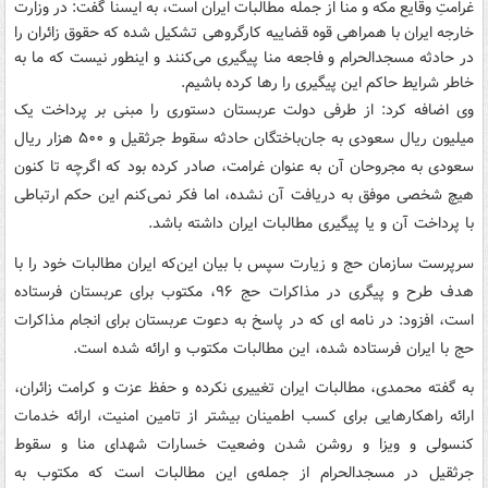
غرامتِ وقایع مکه و منا از جمله مطالبات ایران است، به ایسنا گفت: در وزارت
خارجه ایران با همراهی قوه قضاییه کارگروهی تشکیل شده که حقوق زائران را
در حادثه مسجدالحرام و فاجعه منا پیگیری می‌کنند و اینطور نیست که ما به
خاطر شرایط حاکم این پیگیری را رها کرده باشیم.
وی اضافه کرد: از طرفی دولت عربستان دستوری را مبنی بر پرداخت یک
میلیون ریال سعودی به جان‌باختگان حادثه سقوط جرثقیل و ۵۰۰ هزار ریال
سعودی به مجروحان آن به عنوان غرامت، صادر کرده بود که اگرچه تا کنون
هیچ شخصی موفق به دریافت آن نشده، اما فکر نمی‌کنم این حکم ارتباطی
با پرداخت آن و یا پیگیری مطالبات ایران داشته باشد.
سرپرست سازمان حج و زیارت سپس با بیان این‌که ایران مطالبات خود را با
هدف طرح و پیگری در مذاکرات حج ۹۶، مکتوب برای عربستان فرستاده
است، افزود: در نامه ای که در پاسخ به دعوت عربستان برای انجام مذاکرات
حج با ایران فرستاده شده، این مطالبات مکتوب و ارائه شده است.
به گفته محمدی، مطالبات ایران تغییری نکرده و حفظ عزت و کرامت زائران،
ارائه راهکارهایی برای کسب اطمینان بیشتر از تامین امنیت، ارائه خدمات
کنسولی و ویزا و روشن شدن وضعیت خسارات شهدای منا و سقوط
جرثقیل در مسجدالحرام از جمله‌ی این مطالبات است که مکتوب به