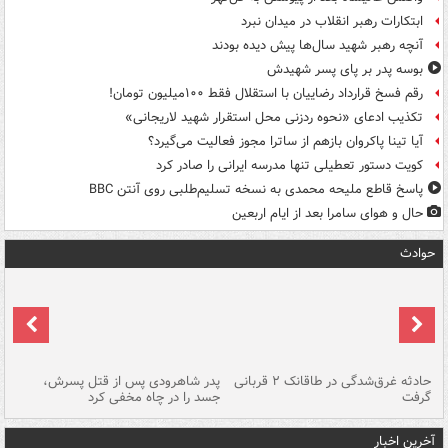
ابتکارات رهبر انقلاب در میدان نبرد
آنچه رهبر شهید سال‌ها پیش دیده بودند
بوسه‌ پدر بر پای پسر شهیدش
رقم فسخ قرارداد رضاییان با استقلال فقط ۱۰۰میلیون تومان!
تکذیب ادعای «نحوه ردزنی محل استقرار شهید لاریجانی»
آیا تینا پاکروان بازهم از ساترا مجوز فعالیت می‌گیرد؟
کویت دستور تعطیلی تنها مدرسه ایرانی را صادر کرد
پاسخ قاطع ملیحه محمدی به نسخه تسلیم‌طلبی روی آنتن BBC
حال و هوای سامرا بعد از ایام اربعین
حوادث
شته
حادثه غرق‌شدگی در طاقانک ۲ قربانی
پدر شاهرودی پس از قتل پسرش،
دس
گرفت
جسد را در چاه مخفی کرد
آخرین اخبار