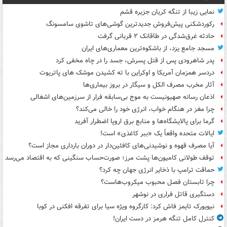
نمایی زیبا از تنگه کریان جزیره قشم
رکوردشکنی پیش‌فروش جدیدترین گوشی‌های تاشوی سامسونگ
حادثه غرق‌شدگی در طاقانک ۲ قربانی گرفت
مسجد جامع یزد، از باشکوه‌ترین معماری‌های ایران
پدر شاهرودی پس از قتل پسرش، جسد را در چاه مخفی کرد
دردسر همزمان آمریکا و اوکراین با ته کشیدن موشک های پاتریوت
آثار مخرب مصرف الکل و سیگار در بروز بیماری‌ها
اذعان رسانه صهیونیست به موج بی‌سابقه فرار از سرزمین‌های اشغالی
چرا مغز در هنگام خواب، انرژی خود را خالی می‌کند؟
گرما برای پالایشگاه‌ها و منابع برق اروپا اضطرار آفرید
ایالات متحده واقعاً یک «ببر کاغذی» است!
آیا مصرف قهوه و نوشیدنی‌های کافئین‌دار در دوران بارداری مجاز است؟
توقف طولانی کامیون‌ها پشت مرز؛ صورت‌حساب سنگینی که به اقتصاد می‌رسد
حماقت ترامپ با ذخایر انرژی جهان چه کرد؟
چرا تابستان فصل محبوب میکروب‌هاست؟
دستگیری قاتل فراری در نوشهر
نیویورک تایمز فاش کرد: کارگروه ویژه سیا برای تفرقه افکنی در کوبا
کنترل کامل تنگه هرمز در دست ایران!