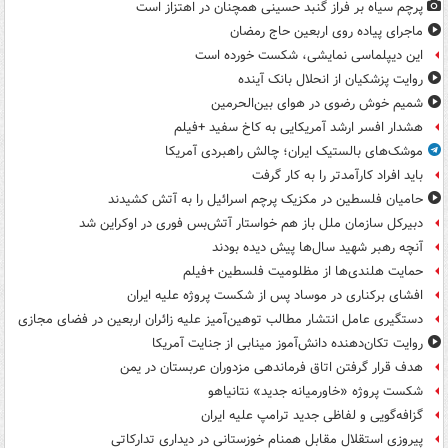
پرچم سیاه بر فراز گنبد حسینی همچنان در اهتزاز است
ماجرای پیاده روی اربعین حاج رمضان
این دیپلماسی نمایشی، شکست خورده است
روایت پزشکیان از انحلال بانک آینده
شمیم خوش رضوی در هوای بین‌الحرمین
هشدار افسر ارشد آمریکایی به کاخ سفید +فیلم
موشک‌های بالستیک ایران؛ چالش راهبردی آمریکا
باید افراد کارآمدتر را به کار گرفت
حامیان فلسطین در مکزیک پرچم اسرائیل را به آتش کشیدند
دبیرکل سازمان ملل باز هم خواستار آتش‌بس فوری در اوکراین شد
آنچه رهبر شهید سال‌ها پیش دیده بودند
حمایت هلندی‌ها از مظلومیت فلسطین +فیلم
افشای برکناری در موساد پس از شکست پروژه علیه ایران
دستگیری عامل انتشار مطالب توهین‌آمیز علیه زائران اربعین در فضای مجازی
روایت تکان‌دهنده دانش‌آموز مینابی از جنایت آمریکا
هدف قرار گرفتن اتاق‌ فرماندهی مزدوران عربستان در یمن
شکست پروژه «خاورمیانه جدید» نتانیاهو
گزافه‌گویی و لفاظی جدید ترامپ علیه ایران
پیروزی استقلال مقابل همنام خوزستانی در دیداری تدارکاتی