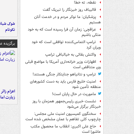
نقطه، ته خط!
قالیباف روز خبرنگار را تبریک گفت
پزشکیان: ما نوکر مردم و در خدمت آنان
هستیم
شوک شبانه 
نکونام
عراقچی: زمان آن فرا رسیده است که به خود
متکی باشیم
ترامپ التماس‌کننده توافقی است که خود
برگزیده 
ویران کرد
واکنش بقائی به خیالبافی ترامپ
اظهارات وزیر خزانه‌داری آمریکا با مواضع قبلی
وی متناقض است
ترامپ و نتانیاهو جنایتکار جنگی هستند!
امنیت خلیج فارس باید به دست کشورهای
منطقه تأمین شود
اعزام زائر 
ماموریت در حال پایان است!
زیارت اما
نشست خبری رئیس‌جمهور همزمان با روز
خبرنگار برگزار می‌شود
سخنگوی کمیسیون امنیت ملی مجلس:
چارچوب کلی تفاهم با عمان مشخص شده است
حاج علی اکبری: انقلاب ما محصول مکتب
عاشورا است