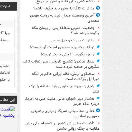
نقشه کشی برای فتنه و اصرار بر دروغ
نظرات
مذاکرات تنگه با عمان باید چگونه باشد؟
آخرین وضعیت میدان نبرد به روایت مهدی
محمدی
س
وضعیت امنیتی منطقه پس از پیمان مکه
چرا آقا
چگونه خواهد شد؟
.....نگ
مقاومت یمن؛ دو خیز اساسی
توافق مکه برای سعودی امنیت آور نیست!
از غزه بگویید...! حتی با یک توییت!
صفار هرندی: تشییع تاریخی رهبر انقلاب تاثیر
تشخیص 
شگرفی بر صحنه نبرد داشت
اطلاع
سخنگوی ارتش: نظم ایرانی حاکم بر تنگه
غیرقابل بازگشت است
با حقو
ولایتی: نیروهای خارجی باید منطقه را ترک
کنند
هشدار دبیر شورای عالی امنیت ملی به امریکا
این مطالب
درباره تنگه هرمز
خطای محاسباتی آمریکا و برتری راهبردی
جمهوری اسلامی!
تأکید دادستان کل کشور بر انسجام ملی برای
مقابله با جنگ روانی دشمن