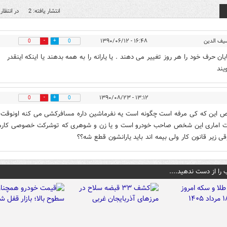
انتشار یافته: 2
در انتظار 
یف الدین
۱۶:۴۸ - ۱۳۹۰/۰۶/۱۲
0
0
یان حرف خود را هر روز تغییر می دهند . یا یارانه را به همه بدهند یا اینکه اینقدر
ویند
۱۳:۱۲ - ۱۳۹۰/۰۸/۲۳
0
0
این که کی مرفه است چگونه است یه نفرماشین داره مسافرکشی می کنه اونوقت 
ات اماری این شخص صاحب خودرو است و یا زن و شوهری که توشرکت خصوصی کارم
قی زیر قانون کار ولی بیمه اند باید یارانشون قطع شه؟؟
 را از دست ندهید....