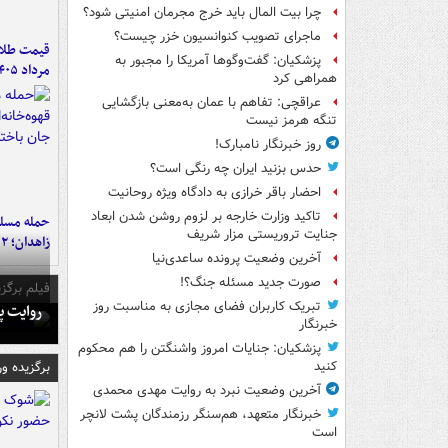
چرا بیت المال باید خرج مجرمان امنیتی شود؟
ماجرای تصویب کنوانسیون خزر چیست؟
پزشکیان: گفت‌وگوها آمریکا را مجبور به
مرداد ۱۴۰۵
همراهی کرد
عراقچی: تفاهم با عمان به‌معنی بازگشایی
تنگه هرمز نیست
روز خبرنگار نامبارک!
حدس بزنید ایران چه رنگی است؟
احضار باقر خرازی به دادگاه ویژه روحانیت
تاکید وزارت خارجه بر لزوم روشن شدن ابعاد
حمله مسلحا
جنایت تروریستی مزار شریف
زاهدان؛ ۲ نفر جان باختند
آخرین وضعیت پرونده ساعدی‌نیا
صورت جدید مسئله جنگ؟!
فیلم برگزی
تبریک کاربران فضای مجازی به مناسبت روز
روایت پ
خبرنگار
پزشکیان: جنایات امروز واشنگتن را هم محکوم
برگزیده و
کنید
آخرین وضعیت نبرد به روایت مهدی محمدی
خبرنگار متعهد، هم‌سنگر رزمندگان پشت لانچر
است