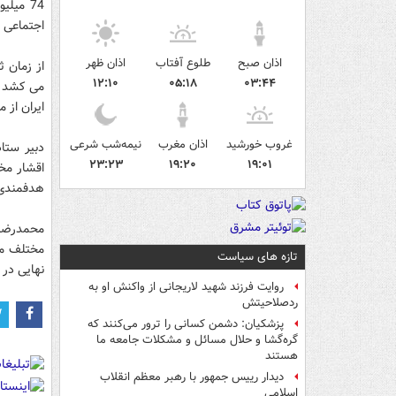
74 میل
اجتماعی به ثبت رس
اذان صبح
طلوع آفتاب
اذان ظهر
از زمان ث
۱۲:۱۰
۰۵:۱۸
۰۳:۴۴
می کشد و
ایران از مرز 75 میلیون و 300 هزار نفر
غروب خورشید
اذان مغرب
نیمه‌شب شرعی
دبیر ستاد
۲۳:۲۳
۱۹:۲۰
۱۹:۰۱
اقشار مخت
هدفمندی ی
محمدرضا ف
مختلف مرد
تازه های سیاست
نهایی در 
روایت فرزند شهید لاریجانی از واکنش او به
ردصلاحیتش
پزشکیان: دشمن کسانی را ترور می‌کنند که
گره‌گشا و حلال مسائل و مشکلات جامعه ما
هستند
دیدار رییس جمهور با رهبر معظم انقلاب
اسلامی