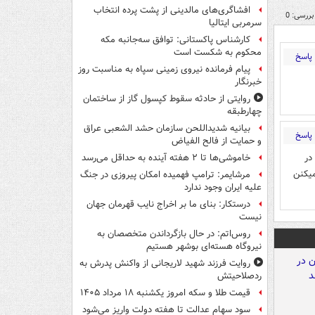
افشاگری‌های مالدینی از پشت پرده انتخاب
بررسی: 0
سرمربی ایتالیا
کارشناس پاکستانی: توافق سه‌جانبه مکه
محکوم به شکست است
پاسخ
پیام فرمانده نیروی زمینی سپاه به مناسبت روز
خبرنگار
روایتی از حادثه سقوط کپسول گاز از ساختمان
چهارطبقه
بیانیه شدیداللحن سازمان حشد الشعبی عراق
پاسخ
و حمایت از فالح الفیاض
در
خاموشی‌ها تا ۲ هفته آینده به حداقل می‌رسد
یکنن
مرشایمر: ترامپ فهمیده امکان پیروزی در جنگ
علیه ایران وجود ندارد
درستکار: بنای ما بر اخراج نایب قهرمان جهان
نیست
روس‌اتم: در حال بازگرداندن متخصصان به
نیروگاه هسته‌ای بوشهر هستیم
روایت فرزند شهید لاریجانی از واکنش پدرش به
ردصلاحیتش
قیمت طلا و سکه امروز یکشنبه ۱۸ مرداد ۱۴۰۵
سود سهام عدالت تا هفته دولت واریز می‌شود