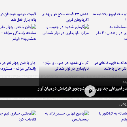
قیمت طلا و سکه امروز یکشنبه ۱۸
کشف ۳۳ قبضه سلاح در مرزهای
قیمت خودرو همچنان در
آذربایجان غربی
بالا؛ بازار قفل شد
نه به قهوه‌خانه‌ای در
گرمای شدید در جنوب و مرکز؛
جان باختن چهار نفر در س
ناپایداری در نوار شمالی
رانندگی مراغه - هشترود+
ده
در امیرعلی جداوی از جست‌وجوی فرزندش در میان آوار
رزشی