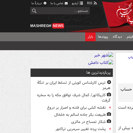
RSS
آرشیو
تماس با ما
دربارهٔ ما
MASHREGH
NEWS
یلم
دیدگاه
پیوندها
بازار
اپ
پربازدیدترین ها
ترس کارشناس کویتی از تسلط ایران بر تنگۀ
هرمز
چهارشنبه به حساب
کاریکاتور/ کمال شرف توافق مکه را به سخره
گرفت
مرحله قبل تغییری نکرده است
نقشه کشی برای فتنه و اصرار بر دروغ
طبیعت بکر جاده اسالم به خلخال
شکار تمساح در مالزی
ه بیش از
پشت پرده تغییر سرمربی تراکتور