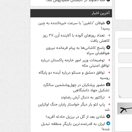
قله دماوند در تابستان سفیدپوش شد!
آخرین اخبار
طوفان "دلفین" با سرعت خیره‌کننده به چین
رسید!
تعداد روزهای آلوده با آلاینده اُزن ۲۷ روز
کاهش یافت
پاسخ کاشانی‌ها به پیام فرمانده نیروی
هوافضای سپاه
توضیحات وزیر امور خارجه پاکستان درباره
توافق امنیتی مکه
توافق دمشق و مسکو درباره آینده دو پایگاه
روسیه
حضور پزشکیان در چهل‌وششمین سالگرد
تشکیل جهاد دانشگاهی
تراکتور به دنبال آرش رضاوند
پاپ لئو بار دیگر خواستار پایان جنگ اوکراین
شد
شادی بعد از گل در برزیل حادثه آفرید!
ایران به قدرتمندترین بازیگرِ منطقه تبدیل
شده!