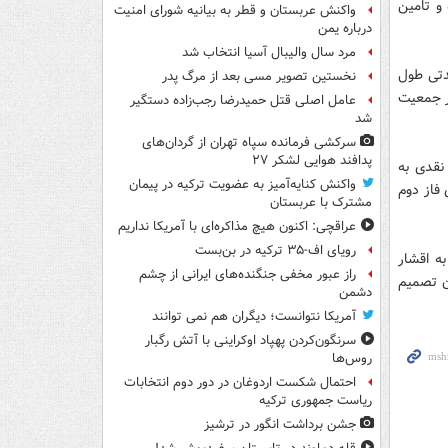
و تامین
واکنش عربستان و قطر به بیانیه شورای امنیت
درباره یمن
مرد سال والیبال آسیا انتخاب شد
مدتی طول
نخستین تصویر مسی بعد از مرگ پدر
ر جمعیت
عامل اصلی قتل حمیدرضا رجب‌زاده دستگیر
شد
سرکشی فرمانده سپاه تهران از گردان‌های
پدافند هوایی لشکر ۲۷
 نقدی به
واکنش کنایه‌آمیز به عضویت ترکیه در پیمان
 فاز دوم
مشترک با عربستان
عراقچی: اکنون هیچ مذاکره‌ای با آمریکا نداریم
رویای اف-۳۵ ترکیه در بن‌بست
به اقشار
راز عبور مخفی جنگنده‌های ایرانی از چشم
ون تصمیم
دشمن
آمریکا نتوانست؛ دیگران هم نمی توانند
سرنگون‌کردن پهپاد اوکراینی با آتش رگبار
روس‌ها
احتمال شکست اردوغان در دور دوم انتخابات
ریاست جمهوری ترکیه
جشن برداشت انگور در ترشیز