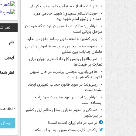
شهادت جانباز حمله آمریکا به جنوب کرمان
حجت‌الاسلام سعیدی: شهید خادمی مورد
اعتماد و وثوق امام شهید بود
عراقچی: مذاکرات با عمان درباره تنگه هرمز در
نظر شم
مراحل پایانی است
وزیر کشور: جامعه بدون رسانه مفهومی ندارد
نام
مصوبه جدید مجلس برای ضبط اموال و دارایی
عاملان جنایات بین‌المللی
ایمیل
ضرب‌الاجل رئیس کل دادگستری تهران برای
نظارت بر قیمت‌ها
حاجی‌بابایی: مجلس پرقدرت در حال تدوین
نظر شما 
قانون تنگه هرمز است
زینی‌وند: در مورد قانون حجاب تغییری ایجاد
نشده است
عراقچی: ایران بر عهد مقاومت خود پابرجا
ایستاده است
*
لطفا عدد م
دستگیری متهم متواری مخل نظام ارزی کشور
در پیرانشهر
ترامپ در دام ایران افتاده است!
واکنش کارتونیست سوری به توافق مکه