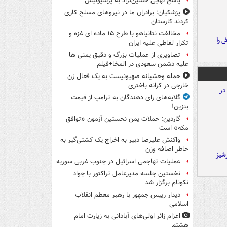
پاسخ نهایی حسین‌نژاد به پرسپولیس
پزشکیان: برادران ما در نیروهای مسلح کاری
کردند کارستان
مخالفت نتانیاهو با طرح ۱۵ ماده ای غزه و
 را
تکرار لفاظی علیه ایران
تصاویری از عملیات بزرگ و دقیق یمنی ها
علیه دشمن سعودی در المخا+فیلم
حمله وحشیانه صهیونیست به یک فعال زن
خارجی در کرانه باختری
گلایه‌های رای دهندگان به ترامپ از قیمت
بنزین!
گاردین: حملات یمن نخستین آزمون «توافق
مکه» است
واکنش علیرضا دبیر به اخراج یک کشتی‌گیر به
خاطر اضافه وزن
شیز
عملیات تهاجمی اسرائیل در جنوب غربی سوریه
نخستین جلسه مدیرعامل تراکتور با جواد
نکونام برگزار شد
دیدار رییس جمهور با رهبر معظم انقلاب
اسلامی
اعزام زائر اولی‌های آبادانی به زیارت امام
هشتم