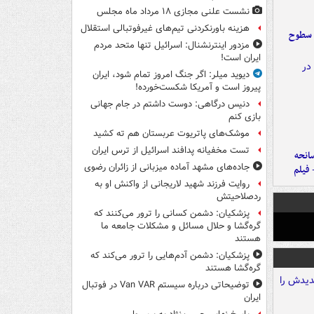
نشست علنی مجازی ۱۸ مرداد ماه مجلس
هزینه باورنکردنی تیم‌های غیرفوتبالی استقلال
 سطوح
مزدور اینترنشنال: اسرائیل تنها متحد مردم
ایران است!
دیوید میلر: اگر جنگ امروز تمام شود، ایران
پیروز است و آمریکا شکست‌خورده!
دنیس درگاهی: دوست داشتم در جام جهانی
بازی کنم
موشک‌های پاتریوت عربستان هم ته‌ کشید
تست مخفیانه پدافند اسرائیل از ترس ایران
انحه
جاده‌های مشهد آماده میزبانی از زائران رضوی
 فیلم
روایت فرزند شهید لاریجانی از واکنش او به
ردصلاحیتش
پزشکیان: دشمن کسانی را ترور می‌کنند که
گره‌گشا و حلال مسائل و مشکلات جامعه ما
هستند
پزشکیان: دشمن آدم‌هایی را ترور می‌کند که
گره‌گشا هستند
توضیحاتی درباره سیستم Van VAR در فوتبال
ایران