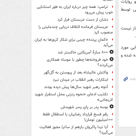
 روایات
ترامپ: همه چیز درباره ایران به طور استثنایی
می توسط
خوب پیش می‌رود
دشان از دست عربستان فرار کرد
عربستان فرمانده ائتلاف دریایی چندملیتی را
ماز نیست
منصوب کرد
«کمانِ پرنده» چینی برای شکار کروزها به ایران
می‌آید
ظر گرفته شده، بیش از 100 منبع روایی مورد
۸۰۰ سازۀ آمریکایی خاکستر شد
 تاکنون استفاده شده و
خود فروخته‌ها چطور با موساد همکاری
می‌کردند؟
واکنش عالیشاه بعد از پیوستن به گل‌گهر
ابتکارات رهبر انقلاب در میدان نبرد
آنچه رهبر شهید سال‌ها پیش دیده بودند
تکذیب ادعای «نحوه ردزنی محل استقرار شهید
لاریجانی»
بوسه‌ پدر بر پای پسر شهیدش
رقم فسخ قرارداد رضاییان با استقلال فقط
۱۰۰میلیون تومان!
آیا تینا پاکروان بازهم از ساترا مجوز فعالیت
می‌گیرد؟