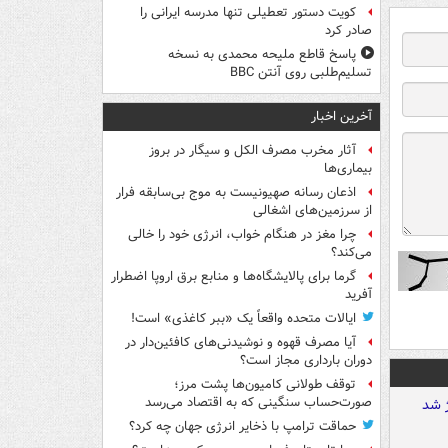
کویت دستور تعطیلی تنها مدرسه ایرانی را
صادر کرد
پاسخ قاطع ملیحه محمدی به نسخه
تسلیم‌طلبی روی آنتن BBC
آخرین اخبار
آثار مخرب مصرف الکل و سیگار در بروز
بیماری‌ها
اذعان رسانه صهیونیست به موج بی‌سابقه فرار
از سرزمین‌های اشغالی
چرا مغز در هنگام خواب، انرژی خود را خالی
می‌کند؟
گرما برای پالایشگاه‌ها و منابع برق اروپا اضطرار
آفرید
ایالات متحده واقعاً یک «ببر کاغذی» است!
آیا مصرف قهوه و نوشیدنی‌های کافئین‌دار در
دوران بارداری مجاز است؟
توقف طولانی کامیون‌ها پشت مرز؛
صورت‌حساب سنگینی که به اقتصاد می‌رسد
حماقت ترامپ با ذخایر انرژی جهان چه کرد؟