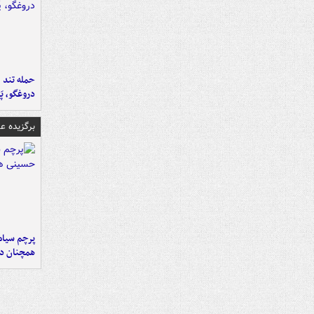
حمله تند ف
دروغگو، پَ
برگزیده 
پرچم سیاه
همچنان در