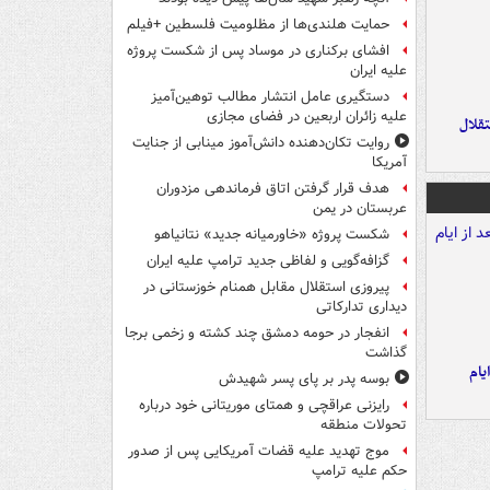
حمایت هلندی‌ها از مظلومیت فلسطین +فیلم
افشای برکناری در موساد پس از شکست پروژه
علیه ایران
دستگیری عامل انتشار مطالب توهین‌آمیز
علیه زائران اربعین در فضای مجازی
تقلال
روایت تکان‌دهنده دانش‌آموز مینابی از جنایت
آمریکا
هدف قرار گرفتن اتاق‌ فرماندهی مزدوران
عربستان در یمن
شکست پروژه «خاورمیانه جدید» نتانیاهو
گزافه‌گویی و لفاظی جدید ترامپ علیه ایران
پیروزی استقلال مقابل همنام خوزستانی در
دیداری تدارکاتی
انفجار در حومه دمشق چند کشته و زخمی برجا
گذاشت
یام
بوسه‌ پدر بر پای پسر شهیدش
رایزنی عراقچی و همتای موریتانی خود درباره
تحولات منطقه
موج تهدید علیه قضات آمریکایی پس از صدور
حکم علیه ترامپ