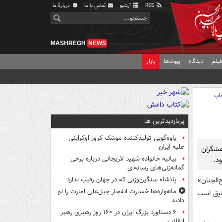
RSS
آرشیو
تماس با ما
دربارهٔ ما
MASHREGH
NEWS
یلم
دیدگاه
پیوندها
بازار
اپ
پربازدیدترین ها
یاوه‌گویی تولیدکننده موشک کروز اوکراینی
علیه ایران
هشگران
بیانیه خانواده شهید لاریجانی درباره برخی
د.
گمانه‌زنی‌های رسانه‌ای
الجنان»
پادشاه سنگین‌وزنی که در جهان رقیب ندارد
ماهواره‌ها خسارت انفجار جبل‌علی امارت را لو
قیق است
دادند
۶ دستاورد بزرگ ایران در ۱۶۰ روز رهبری رهبر
انقلاب