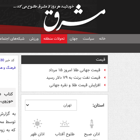
خانه
سیاست
جهان
تحولات منطقه
ورزش
شبکه‌های اجتماع
قیمت
کد خبر
830
فرهنگ و هن
قیمت جهانی طلا امروز ۱۵ مرداد
قیمت نفت برنت به ۷۹ دلار رسید
افزایش قیمت طلا و نقره جهانی
کتاب «م
حوزوی، 
استان:
به گزارش
توسط محق
که به زو
اذان صبح
طلوع آفتاب
اذان ظهر