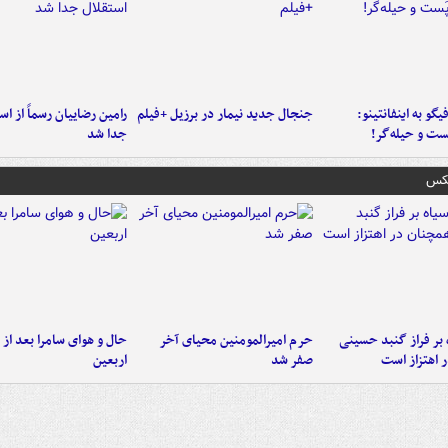
یگو به اینفانتینو:
جنجال جدید نیمار در برزیل +فیلم
رامین رضاییان رسماً از اس
ست‌ و حیله‌گر!
جدا شد
عکس
 بر فراز گنبد حسینی
حرم امیرالمومنین محیای آخر
حال و هوای سامرا بعد از ا
 اهتزاز است
صفر شد
اربعین