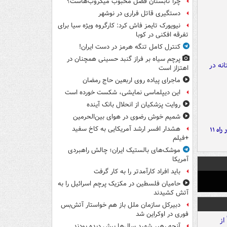
چرا تابستان فصل محبوب میکروب‌هاست؟
دستگیری قاتل فراری در نوشهر
نیویورک تایمز فاش کرد: کارگروه ویژه سیا برای
تفرقه افکنی در کوبا
کنترل کامل تنگه هرمز در دست ایران!
پرچم سیاه بر فراز گنبد حسینی همچنان در
اهتزاز است
ماجرای پیاده روی اربعین حاج رمضان
این دیپلماسی نمایشی، شکست خورده است
روایت پزشکیان از انحلال بانک آینده
شمیم خوش رضوی در هوای بین‌الحرمین
موج بارش‌های تابستانه در راه ۱۱
هشدار افسر ارشد آمریکایی به کاخ سفید
+فیلم
موشک‌های بالستیک ایران؛ چالش راهبردی
آمریکا
باید افراد کارآمدتر را به کار گرفت
حامیان فلسطین در مکزیک پرچم اسرائیل را به
آتش کشیدند
دبیرکل سازمان ملل باز هم خواستار آتش‌بس
فوری در اوکراین شد
آنچه رهبر شهید سال‌ها پیش دیده بودند