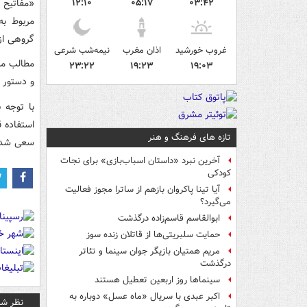
«مفاتیح 
۱۲:۱۰
۰۵:۱۷
۰۳:۴۲
مربوط به
گروهی از
غروب خورشید
اذان مغرب
نیمه‌شب شرعی
مطالب مرت
۲۳:۲۲
۱۹:۲۳
۱۹:۰۳
و دستور ا
تازه های فرهنگ و هنر
سعی شده
آخرین نبرد «داستان اسباب‌بازی» برای نجات
کودکی
آیا تینا پاکروان بازهم از ساترا مجوز فعالیت
می‌گیرد؟
ابوالقاسم قاسم‌زاده درگذشت
حمایت سلبریتی‌ها از قاتلان زنده سوز
مریم همتیان بازیگر جوان سینما و تئاتر
درگذشت
سینماها روز اربعین تعطیل هستند
اکبر عبدی با سریال «ماه عسل» دوباره به
نظر شم