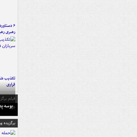
رهبری رهب
تکذیب شای
فراری
فیلم برگزی
بوسه‌ پ
برگزیده و