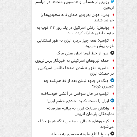
روایتی از همدلی و همسویی ملت‌ها در مراسم
اربعین
یمن: جهان به‌زودی صدای ناله سعودی‌ها را
خواهد شنید
یونیفل: ارتش اسرائیل در یک روز ۱۱۳ توپ به
جنوب لبنان شلیک کرده است
ترامپ: همه چیز درباره ایران به طور استثنایی
خوب پیش می‌رود
عبور از خط قرمز ایران یعنی مرگ!
حمله نیروهای اسرائیلی به خبرنگار پرس‌تی‌وی
«ضربه مغزی» شدن صدها نظامی آمریکایی
در حملات ایران
جنگ در جبهه لبنان بعد از تفاهم‌نامه چه
تغییری کرده؟
ترامپ در حال سوختن در آتشی خودساخته
ایران را تست نکنید! جاده‌ی خشم ایران!
واکنش سفارت ایران به بیانیه مغرضانه
نمایندگان پارلمان اتریش
کریدورهای شمالی و جنوبی تنگه هرمز حذف
می‌شوند
پاسخ قاطع ملیحه محمدی به نسخه