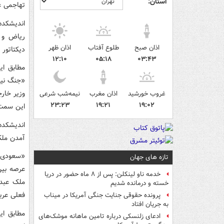
استان:
تهاجمی ع
اندیشکده 
ریاض و 
اذان صبح
طلوع آفتاب
اذان ظهر
دیکتاتور معدوم 
۱۲:۱۰
۰۵:۱۸
۰۳:۴۳
«جنگ نیاب
وزیر خار
غروب خورشید
اذان مغرب
نیمه‌شب شرعی
۲۳:۲۳
۱۹:۲۱
۱۹:۰۲
این سمت ر
اندیشکده
آمدن ملک
«سعودی‌ه
تازه های جهان
عرصه بین
خدمه ناو لینکلن: پس از ۸ ماه حضور در دریا
خسته و درمانده‌ شدیم
فعلی عرب
پرونده حقوقی جنایت جنگی آمریکا در میناب
به جریان افتاد
مطابق ای
ادعای زلنسکی درباره تامین ماهانه موشک‌های