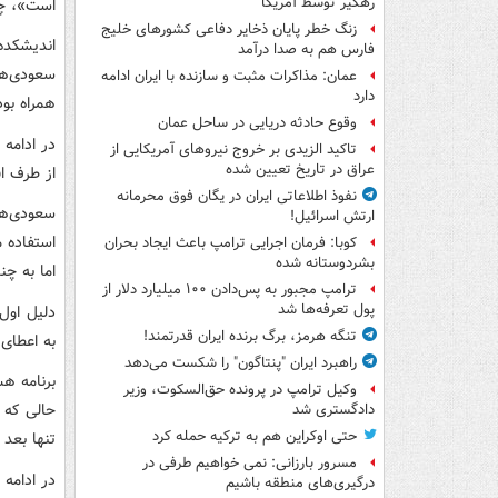
رهگیر توسط آمریکا
است»، چر
زنگ خطر پایان ذخایر دفاعی کشورهای خلیج
فارس هم به صدا درآمد
سعودی‌ها
عمان: مذاکرات مثبت و سازنده با ایران ادامه
دارد
همراه بو
وقوع حادثه دریایی در ساحل عمان
در ادامه
تاکید الزیدی بر خروج نیروهای آمریکایی از
عراق در تاریخ تعیین شده
از طرف اق
نفوذ اطلاعاتی ایران در یگان فوق محرمانه
سعودی‌ها
ارتش اسرائیل!
استفاده 
کوبا: فرمان اجرایی ترامپ باعث ایجاد بحران
بشردوستانه شده
اما به چ
ترامپ مجبور به پس‌دادن ۱۰۰ میلیارد دلار از
پول تعرفه‌ها شد
دلیل اول 
تنگه هرمز، برگ برنده ایران قدرتمند!
به اعطای 
راهبرد ایران "پنتاگون" را شکست می‌دهد
برنامه ه
وکیل ترامپ در پرونده حق‌السکوت، وزیر
حالی که م
دادگستری شد
حتی اوکراین هم به ترکیه حمله کرد
تنها بعد 
مسرور بارزانی: نمی خواهیم طرفی در
در ادامه
درگیری‌های منطقه باشیم