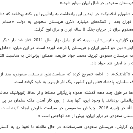
ربستان سعودی در قبال ایران موفق شود.»
«شورای آتلانتیک» در ابتدای این یادداشت به یادآوری این نکته پرداخته که د
تهران بعد از کمک‌های میلیارد دلاری عربستان سعودی به دولت «صدام 
عراق در جریان جنگ 8 ساله ایران و عراق اوج گرفت.
مطابق این گزارش، ناآرامی‌های سوریه که از اوایل بهار سال 011
تی» بین دو کشور ایران و عربستان را فراهم آورده است. در این میان، «عادل 
جه عربستان سعودی تبریک محمد جواد ظریف، همتای ایرانی‌اش به مناسبت انت
ا با لحنی تند جواد داد.
 «آتلانتیک»، در ادامه تصریح کرده که سیاست‌های عربستان سعودی، بعد از 
 سلمان، پادشاه فعلی این کشور، رنگ افراطی‌تری به خود گرفته است.
ا در طول چند دهه گذشته همواه بازیگرانی محتاط و از لحاظ ژئوپولتیک محافظه
‌‌المللی بوده‌اند. با وجود این، آنها بعد از روی کار آمدن ملک سلمان در پی
ملک عبدالله در ژانویه 2015، چرخش محسوسی در سیاست خارجی ایجاد کرده ا
ستان سعودی در برابر ایران، بیش از حد تهاجمی است.»
ن گزارش، عربستان سعودی «سرسختانه در حال مقابله با نفوذ رو به گستر