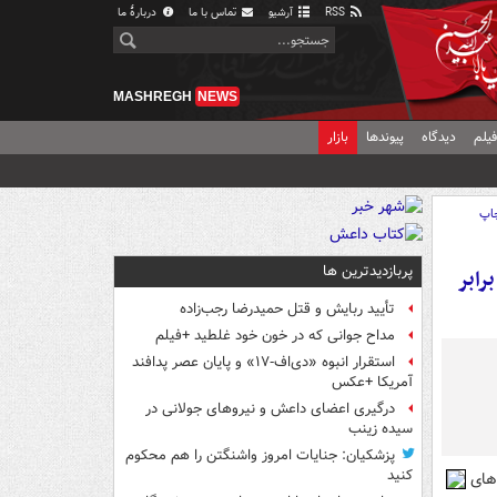
RSS
آرشیو
تماس با ما
دربارهٔ ما
MASHREGH
NEWS
یلم
دیدگاه
پیوندها
بازار
اپ
پربازدیدترین ها
رابر
تأیید ربایش و قتل حمیدرضا رجب‌زاده
مداح جوانی که در خون خود غلطید +فیلم
استقرار انبوه «دی‌اف‑۱۷» و پایان عصر پدافند
آمریکا +عکس
درگیری اعضای داعش و نیروهای جولانی در
سیده زینب
پزشکیان: جنایات امروز واشنگتن را هم محکوم
کنید
های