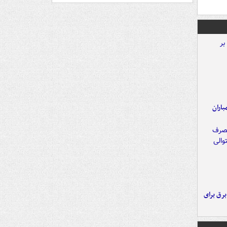
اران
 برق برای