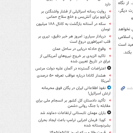
از نگاه
دارد
رت دیگر،
روایت رسانه اسرائیلی از فشار واشنگتن بر
تل‌آویو برای آتش‌بس و خلع سلاح حماس
»
سکه در آستانه بازگشت به کانال ۱۸۸ میلیون
ل نخواهد
تومان
ی اسلامی
دریادار سیاری: امروز هر خبر دقیق، تیری بر
قلب امپراطوری دروغ است
بعید است
وقوع حادثه دریایی در ساحل عمان
بکند.
تاکید الزیدی بر خروج نیروهای آمریکایی از
عراق در تاریخ تعیین شده
اعتراضات گسترده در آلمان علیه دولت مرتس
هشدار کانادا درباره عواقب تعرفه ۵۰ درصدی
آمریکا
نفوذ اطلاعاتی ایران در یگان فوق محرمانه
ارتش اسرائیل!
تأکید دادستان کل کشور بر انسجام ملی برای
مقابله با جنگ روانی دشمن
باران مهمان تابستانی ارتفاعات دماوند شد
کوبا: فرمان اجرایی ترامپ باعث ایجاد بحران
بشردوستانه شده
قیمت طلا و سکه امروز ۱۴۰۵/۰۵/۱۷