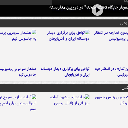
ده
 CNG "صحنه" در دوربین مداربسته
رزشی
 تعارف در انتظار فرد
توافق برای برگزاری دیدار دوستانه
هشدار سرمربی پرسپولیس
پولیس
ایران و آذربایجان
جاسوس تیم
عکس