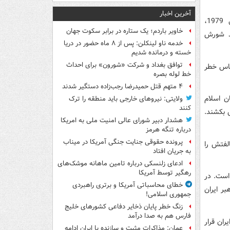
آخرین اخبار
اندیشکده شورای آتلانتیک می‌افزاید از زمان پیروزی اتقلاب اسلامی ایران در سال 1979،
خاویر باردم؛ یک ستاره در برابر سکوت جهان
ضد شورش
خدمه ناو لینکلن: پس از ۸ ماه حضور در دریا
خسته و درمانده‌ شدیم
توافق بغداد و شرکت «شورون» برای احداث
ساس خطر
خط لوله بصره
۴ متهم قتل حمیدرضا رجب‌زاده دستگیر شدند
ن اسلام
ولایتی: نیروهای خارجی باید منطقه را ترک
کنند
 بکشند.
هشدار دبیر شورای عالی امنیت ملی به امریکا
درباره تنگه هرمز
پرونده حقوقی جنایت جنگی آمریکا در میناب
الفتش را
به جریان افتاد
ادعای زلنسکی درباره تامین ماهانه موشک‌های
رهگیر توسط آمریکا
است. در
خطای محاسباتی آمریکا و برتری راهبردی
بر ایران
جمهوری اسلامی!
زنگ خطر پایان ذخایر دفاعی کشورهای خلیج
فارس هم به صدا درآمد
ان قرار
عمان: مذاکرات مثبت و سازنده با ایران ادامه