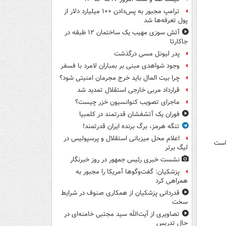
ترامپ مجبور به پس‌دادن ۱۰۰ میلیارد دلار از
پول تعرفه‌ها شد
آتش سوزی مهیب یک ساختمان ۱۲ طبقه در
جاکارتا
پدر لیونل مسی درگذشت
وجود شواهدی مبنی بر بمباران لامرد با فسفر
چرا بیت المال باید خرج مجرمان امنیتی شود؟
قرارداد مربی خارجی استقلال تمدید شد
ماجرای تصویب کنوانسیون خزر چیست؟
فوران یک آتشفشان قدرتمند در کلمبیا
تنگه هرمز، برگ برنده ایران قدرتمند!
اعلام محل میزبانی استقلال و پرسپولیس در
 است
لیگ برتر
نشست خبری رئیس جمهور در روز خبرنگار
پزشکیان: گفت‌وگوها آمریکا را مجبور به
همراهی کرد
قدردانی پزشکیان از همکاری صنوف در شرایط
سخت
تصاویری از آیت‌الله سید مجتبی خامنه‌ای در
حال تدریس