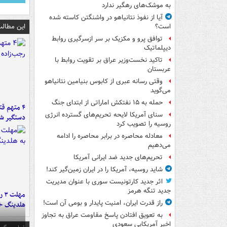
به موشک‌های رهگیر ندارد
آیا از نفوذ نتانیاهو در واشنگتن کاسته شده
این مطالب
است؟
توافق پرو و مکزیک بر سر ازسرگیری روابط
دیپلماتیک
تاکید نخست‌وزیر عراق بر تقویت روابط با
عربستان
وقتی رسانه عبری از کابوس بنیامین نتانیاهو
می‌گوید
حمله به ۱۵ نفتکش‌ اماراتی از ابتدای جنگ
۴ متهم ق
سنای آمریکا لایحه تحریم‌های گسترده انرژی
دستگیر ش
روسیه را تصویب کرد
معادله محاصره در برابر محاصره را ادامه
می‌دهیم
تحریم‌های جدید ضد ایرانی آمریکا
شاید روسیه، آمریکا را در ایران زمین‌گیر کند!
اثر جدید کارتونیست سوری با عنوان مدیریت
جدید تنگه هرمز
مه
راز قدرت ایران، امنیت پایدار و بومی آن است!
هلدینگ خ
به تعویق افتادن پاسخ مقاومت عراق به تجاوز
اخیر آمریکایی سعودی