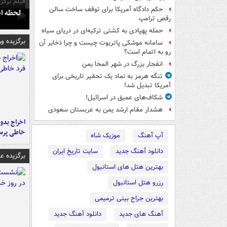
فیلم برگزی
حکم دادگاه آمریکا برای توقف ساخت سالن
لحظه انفجار جایگاه
رقص ترامپ
حمله پهپادی به کشتی ترکیه‌ای در دریای سیاه
برگزیده و
سامانه موشکی پاتریوت چیست و چرا ذخایر آن
رو به اتمام است؟
انفجار بزرگ در شهر المخا یمن
تنگه هرمز به نماد یک تحقیر تاریخی برای
آمریکا تبدیل شد!
شکاف‌های عمیق در اسرائیل!
هشدار مقام ارشد یمن به عربستان سعودی
اخراج بدون
خاطی پرس
آپ آهنگ
موزیک شاه
دانلود آهنگ جدید
سایت تاریخ ایران
برگزیده 
بهترین هتل های استانبول
رزرو هتل استانبول
بهترین جراح بینی ترمیمی
آهنگ های جدید
دانلود آهنگ جدید