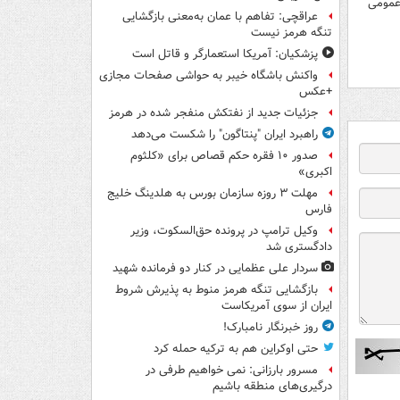
 عمومی
عراقچی: تفاهم با عمان به‌معنی بازگشایی
تنگه هرمز نیست
پزشکیان: آمریکا استعمارگر و قاتل است
واکنش باشگاه خیبر به حواشی صفحات مجازی
+عکس
جزئیات جدید از نفتکش منفجر شده در هرمز
راهبرد ایران "پنتاگون" را شکست می‌دهد
صدور ۱۰ فقره حکم قصاص برای «کلثوم
اکبری»
مهلت ۳ روزه سازمان بورس به هلدینگ خلیج
فارس
وکیل ترامپ در پرونده حق‌السکوت، وزیر
دادگستری شد
سردار علی عظمایی در کنار دو فرمانده شهید
بازگشایی تنگه هرمز منوط به پذیرش شروط
ایران از سوی آمریکاست
روز خبرنگار نامبارک!
حتی اوکراین هم به ترکیه حمله کرد
مسرور بارزانی: نمی خواهیم طرفی در
درگیری‌های منطقه باشیم