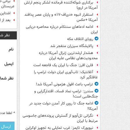
برخی دو
برکناری شوکه‌کننده فرمانده لشکر پنجم ارتش
عربستان د
آمریکا در اروپا
اشتاین‌
استقرار انبوه «دی‌اف‑۱۷» و پایان عصر پدافند
آمریکا +عکس
بعد از 
ادامه ادعاهای سنتکام درباره محاصره دریایی
ایران
نظر شم
رویای ائتلاف مکه
پالایشگاه سیزران منفجر شد
نام
هشدار ارشدترین ژنرال آمریکا درباره
محدودیت‌های نظامی علیه ایران
ایمیل
فارن افرز: جنگ با ایران یک فاجعه است
آتلانتیک: تاب‌آوری ایران دولت ترامپ را
غافلگیر کرد
نظر شما 
ترامپ باعث افول هژمونی آمریکا شد!
سندرز: ترامپ نماد فساد، اقتدارگرایی و
جنگ‌طلبی است!
ادامه جنگ تا روی کار آمدن دولت جدید در
آمریکا!
*
لطفا عدد م
نگرانی تل‌آویو از گسترش پرونده‌های جاسوسی
مرتبط با ایران
نیویورک تایمز: غرب تمایلی به تجهیز اوکراین