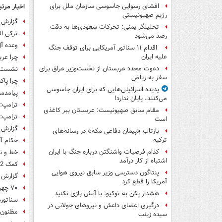
اخبار مرتب
افشای رسوایی جاسوسی سازمان ملل برای
رژیم صهیونیستی
گزارش ب
تحلیلگر یمنی: تحرکات سعودی‌ها به دقت
ترکی ال
رصد می‌شود
وعده آل
اقدام ۱۱ سناتور آمریکایی برای توقف جنگ
علیه ایران
چرا عرب
دعوت مجدد عربستان از نخست‌وزیر عراق برای
نشست ات
سفر به ریاض
چرا پاک
پدیده اسرائیلی‌هایی که برای ایران جاسوسی
پیامدم
می‌کنند، پایان ندارد!
ترامپ: 
مقام سابق صهیونیست: عربستان ببر کاغذی
ترامپ: 
است
گزارش ن
بازتاب «پیمان دفاعی مکه» در رسانه‌های
ترکیه
حکام آل
کدام فرضیات واشنگتن درباره جنگ با ایران
خط‌ و ن
اشتباه از کار درآمد
کمک 12 میلیون دلاری آمریکا به گارد مرزی تاجیکستان
پنتاگون دسترسی وزیر سابق نیروی هوایی
گزارش م
آمریکا را قطع کرد
۷۰ چهره جمهوریخواه شاخص علیه ترامپ نامه نوشتند
هشدار پکن به توکیو: با آتش بازی نکنید
سناتوره
درگیری اعضای داعش و نیروهای جولانی در
مظنون 
سیده زینب