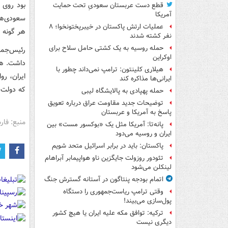
بود روی 
قطع دست عربستان سعودیِ تحت حمایت
آمریکا
سعودی‌ها،
عملیات ارتش پاکستان در خیبرپختونخوا؛ ۸
هر گونه ت
نفر کشته شدند
حمله روسیه به یک کشتی حامل سلاح برای
رئیس‌جمهو
اوکراین
داشت. هیل
هیلاری کلینتون: ترامپ نمی‌داند چطور با
ایران، رو
ایرانی‌ها مذاکره کند
که دولت ب
حمله پهپادی به پالایشگاه لیبی
توضیحات جدید مقاومت عراق درباره تعویق
پاسخ به آمریکا و عربستان
منبع: فا
پانه‌تا: آمریکا مثل یک «بوکسور مست» بین
ایران و روسیه می‌دود
پاکستان: باید در برابر اسرائیل متحد شویم
تئودور روزولت جایگزین ناو هواپیمابر آبراهام
لینکلن می‌شود
اتمام بودجه پنتاگون در آستانه گسترش جنگ
وقتی ترامپ ریاست‌جمهوری را دستگاه
پول‌سازی می‌بیند!
ترکیه: توافق مکه علیه ایران یا هیچ کشور
دیگری نیست