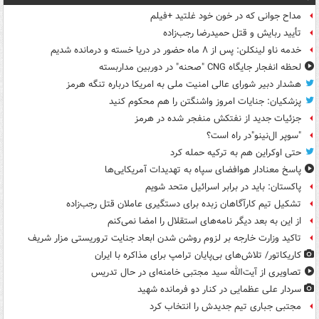
مداح جوانی که در خون خود غلتید +فیلم
تأیید ربایش و قتل حمیدرضا رجب‌زاده
خدمه ناو لینکلن: پس از ۸ ماه حضور در دریا خسته و درمانده‌ شدیم
لحظه انفجار جایگاه CNG "صحنه" در دوربین مداربسته
هشدار دبیر شورای عالی امنیت ملی به امریکا درباره تنگه هرمز
پزشکیان: جنایات امروز واشنگتن را هم محکوم کنید
جزئیات جدید از نفتکش منفجر شده در هرمز
"سوپر ال‌نینو"در راه است؟
حتی اوکراین هم به ترکیه حمله کرد
پاسخ معنادار هوافضای سپاه به تهدیدات آمریکایی‌ها
پاکستان: باید در برابر اسرائیل متحد شویم
تشکیل تیم کارآگاهان زبده برای دستگیری عاملان قتل رجب‌زاده
از این به بعد دیگر نامه‌های استقلال را امضا نمی‌کنم
تاکید وزارت خارجه بر لزوم روشن شدن ابعاد جنایت تروریستی مزار شریف
کاریکاتور/ تلاش‌های بی‌پایان ترامپ برای مذاکره با ایران
تصاویری از آیت‌الله سید مجتبی خامنه‌ای در حال تدریس
سردار علی عظمایی در کنار دو فرمانده شهید
مجتبی جباری تیم جدیدش را انتخاب کرد