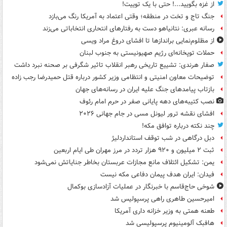
از غزه بگویید...! حتی با یک توییت!
جنگ تاج و تخت در منطقه؛ وقتی اعتماد به آمریکا رنگ می‌بازد
رسانه عبری: نتانیاهو دست به رفتارهای انتحاری انتخاباتی می‌زند
از مظلوم‌نمایی براندازها تا افشای دروغ مراد ویسی
حملات توپخانه‌ای رژیم صهیونیستی به جنوب لبنان
صفار هرندی: تشییع تاریخی رهبر انقلاب تاثیر شگرفی بر صحنه نبرد داشت
توضیحات معاون امنیتی و انتظامی وزیر کشور درباره قتل حمیدرضا رجب زاده
بازتاب پیامدهای جنگ علیه ایران در رسانه‌های جهان
نصب کتیبه‌های دهه پایانی صفر در حرم امام رئوف
افشای نقشه ترور لیونل مسی در جام جهانی ۲۰۲۶
چند نکته درباره توافق مکه!
دبل درگاهی در شب توقف استانداردلیژ
ثبت ۲ میلیون و ۹۲۰ هزار تردد در مرز مهران طی ایام اربعین
یمن: تشکیل ائتلاف مانع مجازات عربستان بخاطر جنایاتش نمی‌شود
فیدان: ایران هدف پیمان دفاعی مکه نیست
شوخی حاج‌قاسم با خبرنگار در عملیات آزادسازی بوکمال
امیرحسین طاهری راهی پرسپولیس شد
طعنه همتی به وزیر خزانه داری آمریکا
هافبک آلومینیوم پرسپولیسی شد