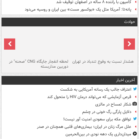
کامیون با راننده ۸ ساله در اصفهان توقیف شد
پانه‌تا: آمریکا مثل یک «بوکسور مست» بین ایران و روسیه می‌دود
حوادث
ای
هشدار نسبت به وفوع تندباد در تهران
لحظه انفجار جایگاه CNG "صحنه" در
دس
دوربین مداربسته
ات
آخرین اخبار
اعتراف جالب یک رسانه آمریکایی به شکست
قرص آزمایشی که می‌تواند درمان HIV را متحول کند
شکار تمساح در مالزی
دلایل پارگی رگ خونی در چشم
توافق مکه برای سعودی امنیت آور نیست!
علل مرگ زنان در ایران؛ بیماری‌های قلبی همچنان در صدر
میدان‌داری یک دهه نودی در بین‌الحرمین