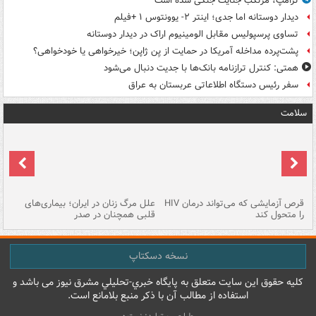
ترامپ، مرتکب جنایت جنگی شده است
دیدار دوستانه اما جدی؛ اینتر ۲- یوونتوس ۱ +فیلم
تساوی پرسپولیس مقابل الومینیوم اراک در دیدار دوستانه
پشت‌پرده مداخله آمریکا در حمایت از یِن ژاپن؛ خیرخواهی یا خودخواهی؟
همتی: کنترل ترازنامه بانک‌ها با جدیت دنبال می‌شود
سفر رئیس دستگاه اطلاعاتی عربستان به عراق
سلامت
ر
قرص آزمایشی که می‌تواند درمان HIV
علل مرگ زنان در ایران؛ بیماری‌های
تن
را متحول کند
قلبی همچنان در صدر
طب
نسخه دسکتاپ
کليه حقوق اين سايت متعلق به پایگاه خبري-تحليلي مشرق نيوز می باشد و
استفاده از مطالب آن با ذکر منبع بلامانع است.