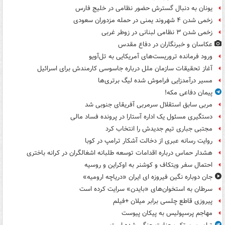
یونان به دنبال گسترش حضور نظامی در خلیج فارس
زخمی شدن ۴ شهروند یمنی در حمله مزدوران سعودی
زخمی شدن ۳ نظامی لبنانی در زوطر غربی
عکاسان و خبرنگاران در دفاع مقدس
ورود فرمانده تروریست‌های آمریکایی به تل‌آویو
آغاز تحقیقات سازمان ملل درباره جاسوسی کارمندش برای اسرائیل
مسیر درآمدزایی فراموش شده لیگ برتری‌ها
پیمان دفاعی مکه!
مربی سابق استقلال سرمربی آفریقای جنوبی شد
دستگیری مسئول یک اداره آستارا در پرونده فساد مالی
مجتبی جباری تیم جدیدش را انتخاب کرد
روایت رسانه عبری از دخالت آشکار ترامپ در کوبا
هشدار حماس درباره اقدامات توسعه طلبانه اشغالگران در کرانه باختری
احتمال سفر ویتکاف و کوشنر به اوکراین و روسیه
جان دوباره نگین فیروزه ای ایران «دریاچه ارومیه»
سرطان به استخوان‌های «بایدن» سرایت کرده است
پیروزی قاطع چلسی برابر میلان +فیلم
مهاجم پرسپولیس به پیکان پیوست