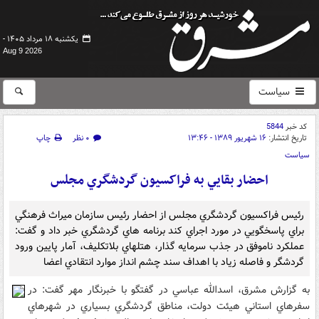
یکشنبه ۱۸ مرداد ۱۴۰۵ -
Aug 9 2026
سیاست
کد خبر
5844
تاریخ انتشار:
۱۶ شهریور ۱۳۸۹ - ۱۳:۴۶
۰ نظر
چاپ
سیاست
احضار بقايي به فراکسيون گردشگري مجلس
رئيس فراکسيون گردشگري مجلس از احضار رئيس سازمان ميراث فرهنگي
براي پاسخگويي در مورد اجراي کند برنامه هاي گردشگري خبر داد و گفت:
عملکرد ناموفق در جذب سرمايه گذار، هتلهاي بلاتکليف، آمار پايين ورود
گردشگر و فاصله زياد با اهداف سند چشم انداز موارد انتقادي اعضا
به گزارش مشرق، اسدالله عباسي در گفتگو با خبرنگار مهر گفت: در
سفرهاي استاني هيئت دولت، مناطق گردشگري بسياري در شهرهاي