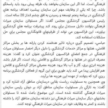
فرهنگي است. اما اگر اين سازمان بخواهد يک طرفه پيش برود بايد پاسخگو
باشد. چرا که يکي از وظايف مهم اين سازمان پيشبرد اهداف برنامه هاي
گردشگري در برنامه پنجم توسعه و رسيدن به افق چشم انداز 20 ساله است.
رئيس فراکسيون گردشگري مجلس گفت: اگر مسئولان سازمان ميراث
فرهنگي بتوانند دلايل مستدل براي روند کند پيشرفت برنامه هاي گردشگري
بياورند، اين فراکسيون مي تواند از ظرفيتهاي قانونگذاري مجلس براي حل
مشکلات استفاده کند.
عباسي، تصميم گيري درباره تاثير هدفمند کردن يارانه ها بر بخش مراکز
اقامتي، هتلها و مراکز خدمات گردشگري را دليل ديگر احضار مسئولان ميراث
فرهنگي در جمع اعضاي فراکسيون گردشگري عنوان کرد و گفت: هزينه
مصرف انرژي در هتلها و مراکز گردشگري و اقامتي زياد است، اگر قرار باشد
هزينه انرژي برق، گاز و آب بالا برود هزينه مصرفي مراکز گردشگري و اقامتي
هم افزايش پيدا مي کند بايد طوري براي اين گروه از فعالان گردشگري برنامه
ريزي کرد که بتوانند از عهده اين هزينه ها برآيند.
وي همچنين به مسئوليت رياست بقايي درسازمان مناطق آزاد اشاره کرد و
گفت: به تازگي بار مسئوليت سازمان مناطق آزاد بر دوش رئيس سازمان
ميراث فرهنگي گذاشته شده است. اين موضوع باعث شده تا مسئولان
بخشهاي ديگر سازمان ميراث فرهنگي نيز دغدغه سازمان مناطق آزاد را داشته
باشند و کمتر به وظايف خود در سازمان ميراث فرهنگي توجه کنند.