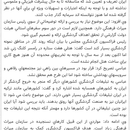
ايران تعريف و تعيين شد که متاسفانه تا به حال پيشرفت فيزيکي و ملموسي
نداشته اند و با توجه به اينکه اعتبارات و تسهيلات ويژه اي براي آنها در نظر
گرفته شده اما هنوز نتوانسته اند سرمايه گذار جذب کنند.
وي افزود: اين موضوع نياز به بررسي و ارائه توضيحاتي از سوي رئيس سازمان
ميراث فرهنگي دارد. همچنين لازم است در دور سوم سفرهاي استاني هيئت
دولت گزارشي از تحقق اهداف گردشگري ارائه و تصميم گيري شود.
رئيس فراکسيون گردشگري مجلس با بيان اينکه روند کار در مناطق نمونه
گردشگري بسيار کند است گفت: هتلي هفت ستاره در رامسر کلنگ زني شد
اما اکنون بعد از سه سال با توجه به تخريبهاي محدوده آن هنوز هيچ کاري
براي ساخت هتل انجام نشده است.
عباسي تصريح کرد: قرار بود در مسيرهاي بين راهي نيز مجتمعهاي رفاهي و
سرويسهاي بهداشتي ساخته شود اما اين طرح هم محقق نشد.
عباسي به تبليغات گردشگري کشورهاي ديگر که منجر به خروج گردشگر از
ايران به کشورهاي همسايه شده اشاره کرد و گفت: کشورهايي مانند ترکيه
در ايران تبليغات گردشگري بسيار خوبي دارند. اين موضوع باعث مي شود تا
ايرانيان نيز به صنعت گردشگري آنها رونق بدهند. بايد بررسي شود آيا ايران
نيز چنين تبليغاتي در آن کشورها دارد و مهمتر آنکه نتيجه اين تبليغات چه
بوده است.
وي ادامه داد: مواردي از اين قبيل کارهاي نسنجيده در سازمان ميراث
فرهنگي زياد است. هدف فراکسيون گردشگري کمک به سازمان ميراث