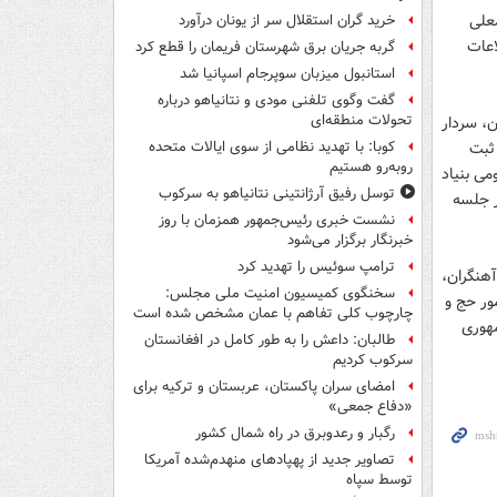
علی
خرید گران استقلال سر از یونان درآورد
اعات
گربه جریان برق شهرستان فریمان را قطع کرد
استانبول میزبان سوپرجام اسپانیا شد
گفت وگوی تلفنی مودی و نتانیاهو درباره
تحولات منطقه‌ای
، سردار
ثبت
کوبا: با تهدید نظامی از سوی ایالات متحده
روبه‌رو هستیم
می بنیاد
توسل رفیق آرژانتینی نتانیاهو به سرکوب
ر جلسه
نشست خبری رئیس‌جمهور همزمان با روز
خبرنگار برگزار می‌شود
ترامپ سوئیس را تهدید کرد
هنگران،
سخنگوی کمیسیون امنیت ملی مجلس:
ور حج و
چارچوب کلی تفاهم با عمان مشخص شده است
هوری
طالبان: داعش را به طور کامل در افغانستان
سرکوب کردیم
امضای سران پاکستان، عربستان و ترکیه برای
«دفاع جمعی»
رگبار و رعدوبرق در راه شمال کشور
تصاویر جدید از پهپادهای منهدم‌شده آمریکا
توسط سپاه