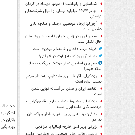
شناسایی و بازداشت ۲۱مزدور موساد در کرمان
تهاتر ۱۶۷۳ میلیارد تومان از اموال شرکت‌های
تراستی
آجورلو: ایجاد دوقطبی «جنگ و صلح‌» بازی
دشمن است
سفیر ایران در ژاپن: همان فاجعه هیروشیما در
حال تکرار است
فریاد مردم «فدایی خامنه‌ای بودن» است
به یاد آن روز که به زیارت کربلا رفتی!
جمهوری اسلامی نه از موشک می‌گذرد، نه از
تنگه هرمز!
پزشکیان: اگر تا امروز مانده‌ایم، به‌خاطر مردم
نجیب ایران است
تفاهم ایران و عمان در آستانه نهایی شدن
است
پزشکیان: مشروطه نماد بیداری، قانون‌گرایی و
حجت الاس
مردم‌سالاری ملت ایران است
لشگری در
بقائی: برنامه‌ای برای سفر به قطر و پاکستان
زائران در
نداریم
بهره بگیری
رایزنی وزیر امور خارجه ایتالیا با عراقچی
بررسی چالش‌های جمعیتی در چهارمین جلسه