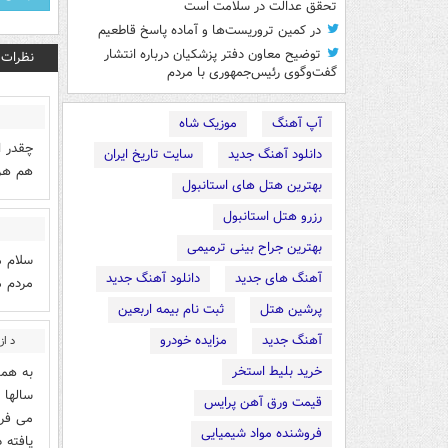
تحقق عدالت در سلامت است
در کمین تروریست‌ها و آماده پاسخ قاطعیم
توضیح معاون دفتر پزشکیان درباره انتشار
نظرات
گفت‌وگوی رئیس‌جمهوری با مردم
آپ آهنگ
موزیک شاه
چقدر ا
دانلود آهنگ جدید
سایت تاریخ ایران
هم هر
بهترین هتل های استانبول
رزرو هتل استانبول
بهترین جراح بینی ترمیمی
سلام م
آهنگ های جدید
دانلود آهنگ جدید
مردم 
پرشین هتل
ثبت نام بیمه اربعین
آهنگ جدید
مزایده خودرو
د از 
خرید بلیط استخر
به هما
سالها 
قیمت ورق آهن پرایس
می فرم
فروشنده مواد شیمیایی
یافته د