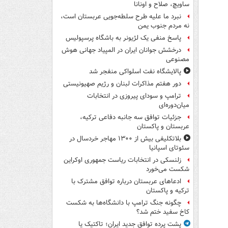
ساویچ، صلاح و اونانا
نبرد ما علیه طرح سلطه‌جویی عربستان است،
نه مردم جنوب یمن
پاسخ منفی یک لژیونر به باشگاه پرسپولیس
درخشش جوانان ایران در المپیاد جهانی هوش
مصنوعی
پالایشگاه نفت اسلواکی منفجر شد
دور هفتم مذاکرات لبنان و رژیم صهیونیستی
ترامپ و سودای پیروزی در انتخابات
میان‌دوره‌ای
جزئیات توافق سه جانبه دفاعی ترکیه،
عربستان و پاکستان
بلاتکلیفی بیش از ۱۳۰۰ مهاجر خردسال در
سئوتای اسپانیا
زلنسکی در انتخابات ریاست جمهوری اوکراین
شکست می‌خورد
ادعاهای عربستان درباره توافق مشترک با
ترکیه و پاکستان
چگونه جنگ ترامپ با دانشگاه‌ها به شکست
کاخ سفید ختم شد؟
پشت پرده توافق جدید ایران؛ تاکتیک یا