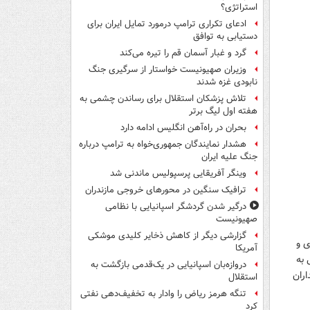
استراتژی؟
ادعای تکراری ترامپ درمورد تمایل ایران برای
دستیابی به توافق
گرد و غبار آسمان قم را تیره می‌کند
وزیران صهیونیست خواستار از سرگیری جنگ
نابودی غزه شدند
تلاش پزشکان استقلال برای رساندن چشمی به
هفته اول لیگ برتر
بحران در راه‌آهن انگلیس ادامه دارد
هشدار نمایندگان جمهوری‌خواه به ترامپ درباره
جنگ علیه ایران
وینگر آفریقایی پرسپولیس ماندنی شد
ترافیک سنگین در محورهای خروجی مازندران
درگیر شدن گردشگر اسپانیایی با نظامی
صهیونیست
گزارشی دیگر از کاهش ذخایر کلیدی موشکی
ی و
آمریکا
 به
دروازه‌بان اسپانیایی در یک‌قدمی بازگشت به
اران
استقلال
تنگه هرمز ریاض را وادار به تخفیف‌دهی نفتی
کرد