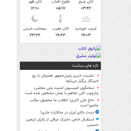
اذان صبح
طلوع آفتاب
اذان ظهر
۱۲:۱۰
۰۵:۱۷
۰۳:۴۲
غروب خورشید
اذان مغرب
نیمه‌شب شرعی
۲۳:۲۲
۱۹:۲۳
۱۹:۰۳
تازه های سیاست
نشست خبری رئیس‌جمهور همزمان با روز
خبرنگار برگزار می‌شود
سخنگوی کمیسیون امنیت ملی مجلس:
چارچوب کلی تفاهم با عمان مشخص شده است
حاج علی اکبری: انقلاب ما محصول مکتب
عاشورا است
دست بالای ایران در مذاکرات جاری!
استقبال خاص دخترک عراقی از زائران اربعین
حسینی