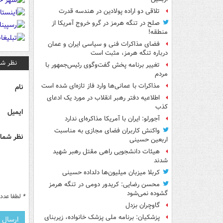
تلاقی دو اراده پولادین در هندسه قدرت
صلح در تنگه هرمز در گرو خروج آمریکا از
منطقه!
فضای مذاکرات فنی و سیاسی ایران و عمان
درباره تنگه هرمز، مثبت است
نظر شم
تغییر برنامه پخش گفت‌وگوی رئیس‌جمهور با
مردم
مذاکرات با عمانی‌ها وارد فاز تازه‌ای شده است
نام
اطلاعیه دفتر رهبر انقلاب در مورد یک ادعای
کذب
ایمیل
آجورلو: ایران با آمریکا مذاکره‌ای ندارد
واکنش کاربران فضای مجازی به مناسبت
نظر شما 
اربعین حسینی
هیئات دانشجویی راهی مقتل رهبر شهید
شدند
کربلا میزبان میلیون‌ها دلداده حسینی
محسن رضایی: کریدور دومی در تنگه هرمز
گشوده نمی‌شود
*
لطفا عدد م
گاوچران بزدل
پزشکیان: برنامه ملی پزشک خانواده، زیربنای