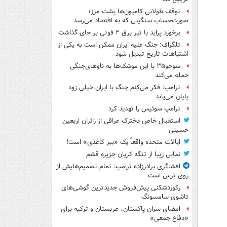
توقف طولانی کامیون‌ها پشت مرز؛
صورت‌حساب سنگینی که به اقتصاد می‌رسد
برخورد پراید با تیر برق ۲ فوتی بر جای گذاشت
تلگراف: جنگ علیه ایران ممکن است به یکی از
اشتباهات تاریخ تبدیل شود
سوخو۳۵ با این موشک‌ها به ناوهای‌جنگی
حمله می‌کند
ترامپ: فکر می‌کنم جنگ با ایران خیلی زود
پایان می‌یابد
ترامپ سوئیس را تهدید کرد
استقبال خاص دخترک عراقی از زائران اربعین
حسینی
ایالات متحده واقعاً یک «ببر کاغذی» است!
نمایی زیبا از تنگه کریان جزیره قشم
افشاگری برادرزاده ترامپ: تمام تصمیم‌هایش از
روی ترس است
رکوردشکنی پیش‌فروش جدیدترین گوشی‌های
تاشوی سامسونگ
امضای سران پاکستان، عربستان و ترکیه برای
«دفاع جمعی»