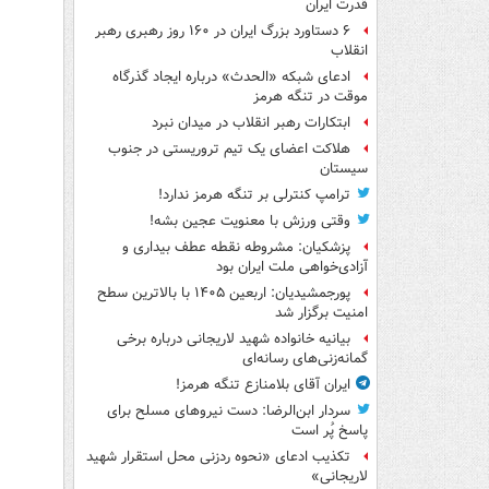
قدرت ایران
۶ دستاورد بزرگ ایران در ۱۶۰ روز رهبری رهبر
انقلاب
ادعای شبکه «الحدث» درباره ایجاد گذرگاه
موقت در تنگه هرمز
ابتکارات رهبر انقلاب در میدان نبرد
هلاکت اعضای یک تیم تروریستی در جنوب
سیستان
ترامپ کنترلی بر تنگه هرمز ندارد!
وقتی ورزش با معنویت عجین بشه!
پزشکیان: مشروطه نقطه عطف بیداری و
آزادی‌خواهی ملت ایران بود
پورجمشیدیان: اربعین ۱۴۰۵ با بالاترین سطح
امنیت برگزار شد
بیانیه خانواده شهید لاریجانی درباره برخی
گمانه‌زنی‌های رسانه‌ای
ایران آقای بلامنازع تنگه هرمز!
سردار ابن‌الرضا: دست نیروهای مسلح برای
پاسخ پُر است
تکذیب ادعای «نحوه ردزنی محل استقرار شهید
لاریجانی»