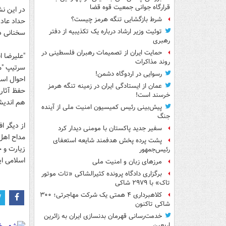
قرارگاه جوانی جمعیت قوه قضا
در این ن
شرط بازگشایی تنگه هرمز چیست؟
حداد عاد
توئیت وزیر ارشاد درباره یک تکذیبیه از دفتر
سخنانی د
رهبری
حمایت ایران از تصمیمات رهبران فلسطینی در
"علیرضا 
روند مذاکرات
سرتیپ "م
رسوایی در اردوگاه دشمن!
احوال است
عمان از ایستادگی ایران در زمینه تنگه هرمز
حفظ آثار 
خرسند است!
هم اندیش
پیش‌بینی رئیس کمیسیون امنیت ملی از آینده
جنگ
از دیگر 
سفیر جدید پاکستان با مومنی دیدار کرد
مداح اهل
پشت پرده پخش هدفمند شایعه استعفای
زیارت و 
رئیس‌جمهور
اسلامی ا
مرزهای زبان و امنیت ملی
برگزاری دادگاه پرونده کثیرالشاکی «تات موتور
تاک» با ۲۹۷۹ شاکی
کلاهبرداری ۴ همتی یک شرکت مهاجرتی؛ ۳۰۰
شاکی تاکنون
خدمت‌رسانی قهرمان بدنسازی ایران به زائرین
اربعین