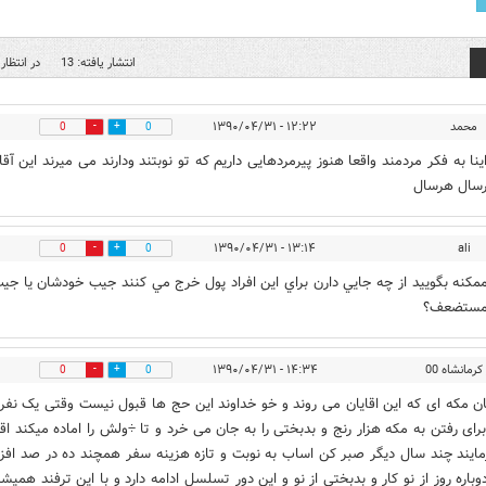
انتشار یافته: 13
در انتظار 
محمد
۱۲:۲۲ - ۱۳۹۰/۰۴/۳۱
0
0
ینا به فکر مردمند واقعا هنوز پیرمردهایی داریم که تو نوبتند ودارند می میرند این آقا
سال هرسال
۱۳:۱۴ - ۱۳۹۰/۰۴/۳۱
ali
0
0
مكنه بگوييد از چه جايي دارن براي اين افراد پول خرج مي كنند جيب خودشان يا جي
مستضعف؟
کرمانشاه 00
۱۴:۳۴ - ۱۳۹۰/۰۴/۳۱
0
0
ن مکه ای که این اقایان می روند و خو خداوند این حج ها قبول نیست وقتی یک نفر
برای رفتن به مکه هزار رنج و بدبختی را به جان می خرد و تا ÷ولش را اماده میکند اقا
ایند چند سال دیگر صبر کن اساب به نوبت و تازه هزینه سفر همچند ده در صد افز
وباره روز از نو کار و بدبختی از نو و این دور تسلسل ادامه دارد و با این ترفند همیش