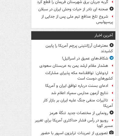
گربه جریان برق شهرستان فریمان را قطع کرد
صحنه ای نادر از حیات وحش ایران در سبلان
شروع تلخ مدافع تیم ملی پس از جدایی از
پرسپولیس
آخرین اخبار
معترضان آرژانتینی پرچم آمریکا را پایین
کشیدند
شکاف‌های عمیق در اسرائیل!
هشدار مقام ارشد یمن به عربستان سعودی
اردوغان: توافقنامه مکه پذیرای مشارکت
کشورهای دوست است
ادعای بسنت درباره توافق ایران و آمریکا
نتایج آزمون مدارس سمپاد اعلام شد
تاثیرات منفی جنگ علیه ایران بر بازار کار
آمریکا
رونمایی از مختصات جدید تنگۀ هرمز
روبیو در رأس فشار حداکثری آمریکا برای تغییر
مسیر کوبا
تصویری از تمرینات ترابزون اسپور با حضور