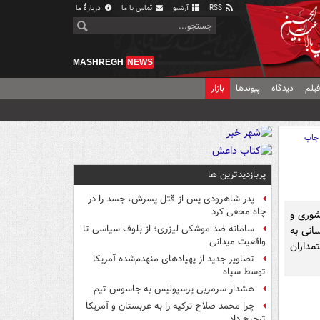
RSS
آرشیو
تماس با ما
دربارهٔ ما
MASHREGH
NEWS
یلم
دیدگاه
پیوندها
بازار
چاپ
پربازدیدترین ها
پدر شاهرودی پس از قتل پسرش، جسد را در
چاه مخفی کرد
شوری و
سامانه ضد موشکی لیزری؛ از بلوف سیاسی تا
انی به
واقعیت میدانی
مداران
تصاویر جدید از پهپادهای منهدم‌شده آمریکا
توسط سپاه
هشدار سرمربی پرسپولیس به جاسوس تیم
چرا محمد صلاح ترکیه را به عربستان و آمریکا
ترجیح داد