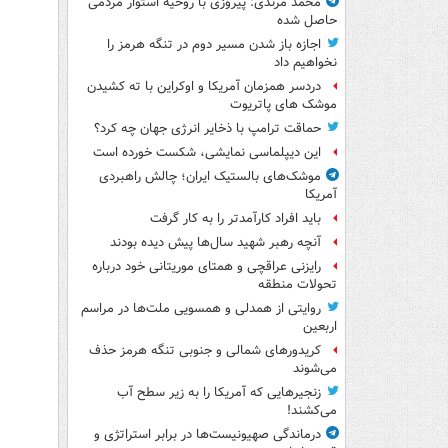
محمد مرندی: پیروزی با روحیه استوار مردمی
حاصل شده
اجازه باز شدن مسیر دوم در تنگه هرمز را
نخواهیم داد
دردسر همزمان آمریکا و اوکراین با ته کشیدن
موشک های پاتریوت
حماقت ترامپ با ذخایر انرژی جهان چه کرد؟
این دیپلماسی نمایشی، شکست خورده است
موشک‌های بالستیک ایران؛ چالش راهبردی
آمریکا
باید افراد کارآمدتر را به کار گرفت
آنچه رهبر شهید سال‌ها پیش دیده بودند
رایزنی عراقچی و همتای موریتانی خود درباره
تحولات منطقه
روایتی از همدلی و همسویی ملت‌ها در مراسم
اربعین
کریدورهای شمالی و جنوبی تنگه هرمز حذف
می‌شوند
زنجیرهایی که آمریکا را به زیر سطح آب
می‌کشند!
درماندگی صهیونیست‌ها در برابر استراتژی و