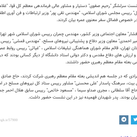
شست سرلشگر "رحیم صفوی" دستیار و مشاور عالی فرماندهی معظم کل قوا، "غلام
ل" رییس مجلس شورای اسلامی، "مهندس تقی پور" وزیر ارتباطات و فن آوری اطل
ر خصوص فضائل سفر معنوی عمره بیان کردند.
افشار" معاون اجتماعی وزیر کشور، مهندس چمران رییس شورای اسلامی شهر تهران
یر احمدی" معاون وزیر دفاع و پشتیبانی نیروهای مسلح، "مهندس قمشی" رییس 
ان تهران، قائم مقام شورای هماهنگی تبلیغات اسلامی ، "غیاثی" رییس روابط عمو
و ارزش های دفاع مقدس و دکتر دوانی استاد دانشگاه از دیگر کسانی بودند که د
ی بعثه مقام معظم رهبری حضور داشتند.
افرادی که در جلسه هم اندیشی بعثه مقام معظم رهبری شرکت کردند، حاج صادق آ
 بیت، سرهنگ پاسدار "علی محسنی" مشاور رییس ستاد کل نیروهای مسلح در ام
حاج آقا سلطانی ، مجری صداو سیما ، "مسعود خاتمی" رییس سابق هلال احمر جم
یران بودند. پدر شهیدان فهمیده نیز در این نشست حضور داشت.