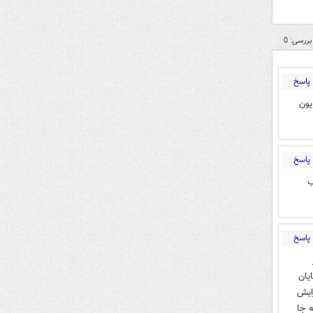
بررسی: 0
پاسخ
یون
پاسخ
ب
پاسخ
یان
ایش
ه جا