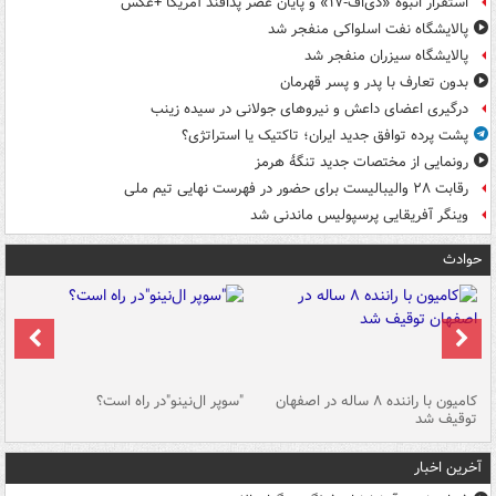
استقرار انبوه «دی‌اف‑۱۷» و پایان عصر پدافند آمریکا +عکس
پالایشگاه نفت اسلواکی منفجر شد
پالایشگاه سیزران منفجر شد
بدون تعارف با پدر و پسر قهرمان
درگیری اعضای داعش و نیروهای جولانی در سیده زینب
پشت پرده توافق جدید ایران؛ تاکتیک یا استراتژی؟
رونمایی از مختصات جدید تنگۀ هرمز
رقابت ۲۸ والیبالیست برای حضور در فهرست نهایی تیم ملی
وینگر آفریقایی پرسپولیس ماندنی شد
حوادث
۱ خودرو با ۱۹
کامیون با راننده ۸ ساله در اصفهان
"سوپر ال‌نینو"در راه است؟
رگ
توقیف شد
ته
آخرین اخبار