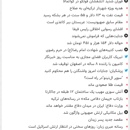
فوران شدید آتشفشان فوئگو در گواتمالا
هدیه ویژه شهردار ترکیه‌ای به صلاح
قیمت نفت به ۸۳ دلار و ۵۵ سنت در هر بشکه رسید
مقام سابق صهیونیست: عربستان ببر کاغذی است
افشای رسوایی اخلاقی رئیس فیفا
جنایت‌هایی که فراموش نمی‌شوند
حواله دلار ۱۵۴ هزار و ۴۵۱ تومان شد
نصب کتیبه‌های شهادت امام رضا(ع) در حرم رضوی
تبریک کاربران فضای مجازی به مناسبت روز خبرنگار
کامیون با راننده ۸ ساله در اصفهان توقیف شد
پزشکیان: جنایات امروز واشنگتن را هم محکوم کنید
"سوپر ال‌نینو"در راه است؟
قیمت طلا صعودی ماند
آتش سوزی مهیب یک ساختمان ۱۲ طبقه در جاکارتا
بازتاب «پیمان دفاعی مکه» در رسانه‌های ترکیه
وزارت دفاع: ایران در میدان دفاع مقتدر خواهد ماند
بیل مکانیکی ارتش صهیونی واژگون شد
مقصد جدید پسر زیدان
رسانه عبری زبان: روزهای سختی در انتظار ارتش اسرائیل است