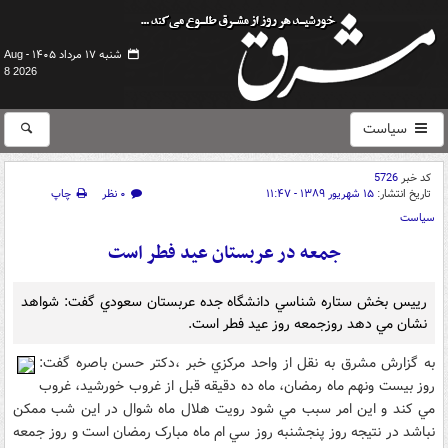
شنبه ۱۷ مرداد ۱۴۰۵ -
Aug
8 2026
سیاست
کد خبر
5726
تاریخ انتشار:
۱۵ شهریور ۱۳۸۹ - ۱۱:۴۷
۰ نظر
چاپ
سیاست
جمعه در عربستان عيد فطر است
رييس بخش ستاره شناسي دانشگاه جده عربستان سعودي گفت: شواهد
نشان مي دهد روزجمعه روز عيد فطر است.
به گزارش مشرق به نقل از واحد مرکزي خبر ،دکتر حسن باصره گفت:
روز بيست ونهم ماه رمضان، ماه ده دقيقه قبل از غروب خورشيد، غروب
مي کند و اين امر سبب مي شود رويت هلال ماه شوال در اين شب ممکن
نباشد در نتيجه روز پنجشنبه روز سي ام ماه مبارک رمضان است و روز جمعه