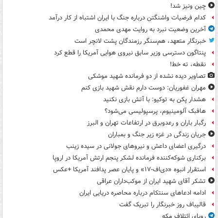
چین ونیز شد!
کدام فرضیات واشنگتن درباره جنگ با ایران اشتباه از کار درآمد
آخرین وضعیت نبرد به روایت مهدی محمدی
خبرنگار متعهد، هم‌سنگر رزمندگان پشت لانچر است
پنتاگون دسترسی وزیر سابق نیروی هوایی آمریکا را قطع کرد
نقطه، ته خط!
تصاویر دیده‌ نشده از دو فرمانده شهید موشکی
مهران غفوریان: دوست دارم نقش شهید بازی کنم
هشدار پکن به توکیو: با آتش بازی نکنید
هافبک آلومینیوم، پرسپولیسی می‌شود؟
رگبار باران و رعدوبرق در ارتفاعات تهران و البرز
جریان زندگی در غزه زیر جنگ و بمباران
درگیری اعضای داعش و نیروهای جولانی در سیده زینب
برکناری شوکه‌کننده فرمانده لشکر پنجم ارتش آمریکا در اروپا
استقرار انبوه «دی‌اف‑۱۷» و پایان عصر پدافند آمریکا +عکس
تشکر آقای شهید ایران از موکب‌داران عراقی
ادامه ادعاهای سنتکام درباره محاصره دریایی ایران
قالیباف روز خبرنگار را تبریک گفت
رویای ائتلاف مکه