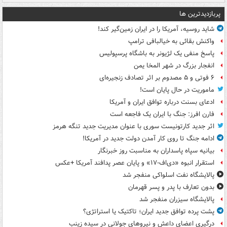
پربازدیدترین ها
شاید روسیه، آمریکا را در ایران زمین‌گیر کند!
واکنش بقائی به خیالبافی ترامپ
پاسخ منفی یک لژیونر به باشگاه پرسپولیس
انفجار بزرگ در شهر المخا یمن
۶ فوتی و ۵ مصدوم بر اثر تصادف زنجیره‌ای
ماموریت در حال پایان است!
ادعای بسنت درباره توافق ایران و آمریکا
فارن افرز: جنگ با ایران یک فاجعه است
اثر جدید کارتونیست سوری با عنوان مدیریت جدید تنگه هرمز
ادامه جنگ تا روی کار آمدن دولت جدید در آمریکا!
بیانیه سپاه پاسداران به مناسبت روز خبرنگار
استقرار انبوه «دی‌اف‑۱۷» و پایان عصر پدافند آمریکا +عکس
پالایشگاه نفت اسلواکی منفجر شد
بدون تعارف با پدر و پسر قهرمان
پالایشگاه سیزران منفجر شد
پشت پرده توافق جدید ایران؛ تاکتیک یا استراتژی؟
درگیری اعضای داعش و نیروهای جولانی در سیده زینب