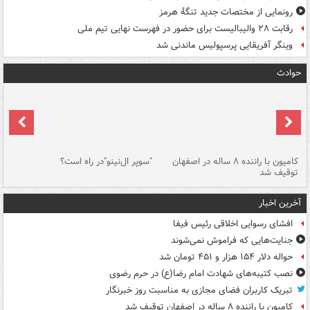
رونمایی از مختصات جدید تنگۀ هرمز
رقابت ۲۸ والیبالیست برای حضور در فهرست نهایی تیم ملی
وینگر آفریقایی پرسپولیس ماندنی شد
حوادث
۱ خودرو با ۱۹
کامیون با راننده ۸ ساله در اصفهان
"سوپر ال‌نینو"در راه است؟
رگ
توقیف شد
ته
آخرین اخبار
افشای رسوایی اخلاقی رئیس فیفا
جنایت‌هایی که فراموش نمی‌شوند
حواله دلار ۱۵۴ هزار و ۴۵۱ تومان شد
نصب کتیبه‌های شهادت امام رضا(ع) در حرم رضوی
تبریک کاربران فضای مجازی به مناسبت روز خبرنگار
کامیون با راننده ۸ ساله در اصفهان توقیف شد