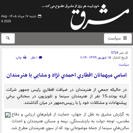
شنبه ۱۷ مرداد ۱۴۰۵ -
Aug
8 2026
سیاست
کد خبر
5724
تاریخ انتشار:
۱۵ شهریور ۱۳۸۹ - ۱۱:۱۹
۱ نظر
چاپ
سیاست
اسامي ميهمانان افطاري احمدي نژاد و مشايي با هنرمندان
در حاليکه جمعي از هنرمندان در ضيافت افطاري رئيس جمهور شرکت
کرده بودند،15 نفر از هنرمندان سينما و تلويزيون در سخناني برخي
پيشنهادات و مشکلات خود را با رييس‌جمهور در ميان گذاشتند.
به گزارش مشرق به نقل از جهان، حمايت از فيلم‌هاي ارزشي و دفاع
مقدس، توجه دولت به بازنشستگي، بيمه و مسکن هنرمندان و احداث
سالن‌هاي سينما از جمله موضوعاتي بود که از سوي هنرمندان مطرح شد.