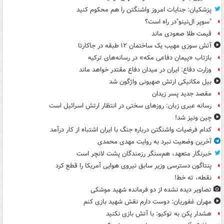
پزشکیان: جنایات امروز واشنگتن را هم محکوم کنید
"سوپر ال‌نینو"در راه است؟
قیمت طلا صعودی ماند
آتش سوزی مهیب یک ساختمان ۱۲ طبقه در جاکارتا
بازتاب «پیمان دفاعی مکه» در رسانه‌های ترکیه
وزارت دفاع: ایران در میدان دفاع مقتدر خواهد ماند
بیل مکانیکی ارتش صهیونی واژگون شد
مقصد جدید پسر زیدان
رسانه عبری زبان: روزهای سختی در انتظار ارتش اسرائیل است
چین ونیز شد!
کدام فرضیات واشنگتن درباره جنگ با ایران اشتباه از کار درآمد
آخرین وضعیت نبرد به روایت مهدی محمدی
خبرنگار متعهد، هم‌سنگر رزمندگان پشت لانچر است
پنتاگون دسترسی وزیر سابق نیروی هوایی آمریکا را قطع کرد
نقطه، ته خط!
تصاویر دیده‌ نشده از دو فرمانده شهید موشکی
مهران غفوریان: دوست دارم نقش شهید بازی کنم
هشدار پکن به توکیو: با آتش بازی نکنید