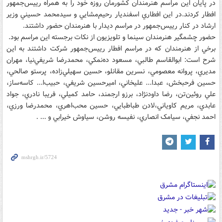
در پايان اين مراسم هنرمندان کشورمان روزه خود را به همراه رييس‌جمهور
افطار کردند.در اين افطاري اسفنديار رحيم‌مشايي و سيدمحمد حسيني وزير
ارشاد در کنار رييس‌جمهور در مراسم ديدار با هنرمندان حضور داشتند.
حضور چشمگير هنرمندان سينما و تلويزيون از نکات برجسته اين مراسم بود.
برخي از هنرمندان که در مراسم افطار رييس‌جمهور شرکت داشتند به اين
شرح است: ابوالقاسم طالبي، مسعود ده‌نمکي، محمدرضا شريفي‌نيا، مهران
مديري، پروانه معصومي، نسرين مقانلو، حسين سهيلي‌زاده، پرستو صالحي،
حسين فرحبخش، ‌عبدا... عليخاني، اميرحسين شريفي، حبيب‌ا... کاسه‌ساز،‌
علي روئين‌تن، رضا داودنژاد، برزو ارجمند، حامد کميلي، فريبا نادري، جواد
عابدي، مريم کاوياني،‌لادن طباطبايي، حسين محب‌اهري، محمدرضا ورزي،
‌احمد نجفي،‌ سيامک انصاري،‌ نفيسه روشن، سياوش خيرابي و ... .