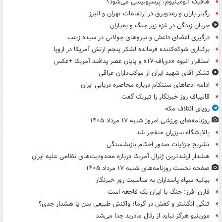
هافبک آلومینیوم، پرسپولیسی می‌شود؟
رگبار باران و رعدوبرق در ارتفاعات تهران و البرز
جریان زندگی در غزه زیر جنگ و بمباران
درگیری اعضای داعش و نیروهای جولانی در سیده زینب
برکناری شوکه‌کننده فرمانده لشکر پنجم ارتش آمریکا در اروپا
استقرار انبوه «دی‌اف‑۱۷» و پایان عصر پدافند آمریکا +عکس
تشکر آقای شهید ایران از موکب‌داران عراقی
ادامه ادعاهای سنتکام درباره محاصره دریایی ایران
قالیباف روز خبرنگار را تبریک گفت
رویای ائتلاف مکه
روزنامه‌های ورزشی امروز ‌شنبه ۱۷ مرداد ۱۴۰۵
پالایشگاه سیزران منفجر شد
تشریح جزئیات صدور احکام بازنشستگی
هشدار ارشدترین ژنرال آمریکا درباره محدودیت‌های نظامی علیه ایران
صفحه نخست روزنامه‌های شنبه ۱۷ مرداد ۱۴۰۵
بیانیه سپاه پاسداران به مناسبت روز خبرنگار
فارن افرز: جنگ با ایران یک فاجعه است
تنگی انگشتر و کفش در گرما؛ واکنش طبیعی بدن یا هشدار جدی؟
مورینیو هرگز نباید از رئال مادرید جدا می‌شد