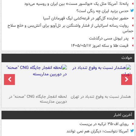
پانه‌تا: آمریکا مثل یک «بوکسور مست» بین ایران و روسیه می‌دود
حدس بزنید ایران چه رنگی است؟
حضور نماینده گل‌گهر در قرعه‌کشی لیگ قهرمانان آسیا
روایت رسانه اسرائیلی از فشار واشنگتن بر تل‌آویو برای آتش‌بس و خلع سلاح
حماس
پدر لیونل مسی درگذشت
قیمت طلا و سکه امروز ۱۴۰۵/۰۵/۱۷
حوادث
ای
هشدار نسبت به وفوع تندباد در تهران
لحظه انفجار جایگاه CNG "صحنه" در
دس
دوربین مداربسته
ات
آخرین اخبار
رویای اف-۳۵ ترکیه در بن‌بست
آمریکا نتوانست؛ دیگران هم نمی توانند