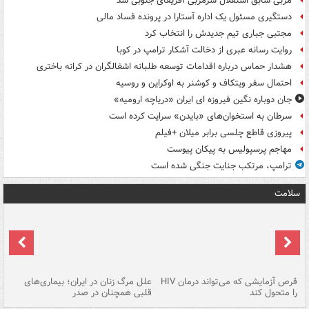
مربی سابق استقلال سرمربی آفریقای جنوبی شد
دستگیری مسئول یک اداره آستارا در پرونده فساد مالی
مجتبی جباری تیم جدیدش را انتخاب کرد
روایت رسانه عبری از دخالت آشکار ترامپ در کوبا
هشدار حماس درباره اقدامات توسعه طلبانه اشغالگران در کرانه باختری
احتمال سفر ویتکاف و کوشنر به اوکراین و روسیه
جان دوباره نگین فیروزه ای ایران «دریاچه ارومیه»
سرطان به استخوان‌های «بایدن» سرایت کرده است
پیروزی قاطع چلسی برابر میلان +فیلم
مهاجم پرسپولیس به پیکان پیوست
ترامپ، مرتکب جنایت جنگی شده است
سلامت
ر
قرص آزمایشی که می‌تواند درمان HIV
علل مرگ زنان در ایران؛ بیماری‌های
تن
را متحول کند
قلبی همچنان در صدر
طب