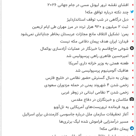
افشای نقشه ترور لیونل مسی در جام جهانی ۲۰۲۶
چند نکته درباره توافق مکه!
دبل درگاهی در شب توقف استانداردلیژ
ثبت ۲ میلیون و ۹۲۰ هزار تردد در مرز مهران طی ایام اربعین
یمن: تشکیل ائتلاف مانع مجازات عربستان بخاطر جنایاتش نمی‌شود
فیدان: ایران هدف پیمان دفاعی مکه نیست
شوخی حاج‌قاسم با خبرنگار در عملیات آزادسازی بوکمال
امیرحسین طاهری راهی پرسپولیس شد
طعنه همتی به وزیر خزانه داری آمریکا
هافبک آلومینیوم پرسپولیسی شد
یونان به دنبال گسترش حضور نظامی در خلیج فارس
زخمی شدن ۴ شهروند یمنی در حمله مزدوران سعودی
زخمی شدن ۳ نظامی لبنانی در زوطر غربی
عکاسان و خبرنگاران در دفاع مقدس
ورود فرمانده تروریست‌های آمریکایی به تل‌آویو
آغاز تحقیقات سازمان ملل درباره جاسوسی کارمندش برای اسرائیل
مسیر درآمدزایی فراموش شده لیگ برتری‌ها
پیمان دفاعی مکه!