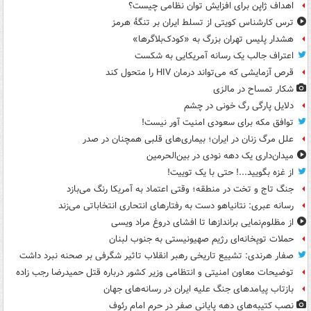
اهداف ژاپن برای افزایش توان نظامی چیست؟
ترس کارشناس کویتی از تسلط ایران بر تنگۀ هرمز
هشدار پلیس تهران بزرگ به «کودک‌بلاگرها»
اعتراف جالب یک رسانه آمریکایی به شکست
قرص آزمایشی که می‌تواند درمان HIV را متحول کند
شکار تمساح در مالزی
دلایل پارگی رگ خونی در چشم
توافق مکه برای سعودی امنیت آور نیست!
علل مرگ زنان در ایران؛ بیماری‌های قلبی همچنان در صدر
میدان‌داری یک دهه نودی در بین‌الحرمین
از غزه بگویید...! حتی با یک توییت!
جنگ تاج و تخت در منطقه؛ وقتی اعتماد به آمریکا رنگ می‌بازد
رسانه عبری: نتانیاهو دست به رفتارهای انتحاری انتخاباتی می‌زند
از مظلوم‌نمایی براندازها تا افشای دروغ مراد ویسی
حملات توپخانه‌ای رژیم صهیونیستی به جنوب لبنان
صفار هرندی: تشییع تاریخی رهبر انقلاب تاثیر شگرفی بر صحنه نبرد داشت
توضیحات معاون امنیتی و انتظامی وزیر کشور درباره قتل حمیدرضا رجب زاده
بازتاب پیامدهای جنگ علیه ایران در رسانه‌های جهان
نصب کتیبه‌های دهه پایانی صفر در حرم امام رئوف