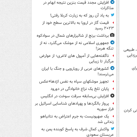
افزایش مجدد قیمت بنزین نتیجه ابهام در
مذاکرات
به یاد آن روز که به زیارت کربلا رفتی!
قیمت گاز در اروپا به بالاترین سطح خود از
۲۰۲۳ رسید
برداشت برنج از شالیزارهای شمال در سوادکوه
جمهوری اسلامی نه از موشک می‌گذرد، نه از
تنگه هرمز!
یارانه مردم، طبیعی
زدایی
ناگفته‌هایی از آمپول های لاغری؛ از عوارض
مرگبار تا زیبایی
ای
کشورهای عربی از رویارویی و جنگ با ایران
می‌ترسند!
تجهیز موشکهای سپاه به نفس اژدها+عکس
پایان تلخ یک نزاع خانوادگی در دورود
افزایش بی‌سابقه سرقت سوخت در انگلیس
پرواز بالگردها و پهپادهای شناسایی اسرائیل بر
فراز سوریه
خی کردن
یک صهیونیست به جرم اعتراض به نتانیاهو
زندانی شد
واکنش کمال شرف به پاسخ کوبنده یمن به
عربستان سعودی