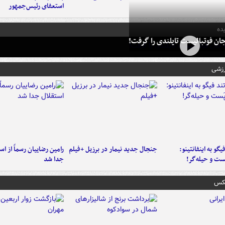
استعفای رئیس‌جمهور
ده
ان فوتبالیست تایلندی را گرفت!
رزشی
یگو به اینفانتینو:
جنجال جدید نیمار در برزیل +فیلم
رامین رضاییان رسماً از اس
ست‌ و حیله‌گر!
جدا شد
عکس