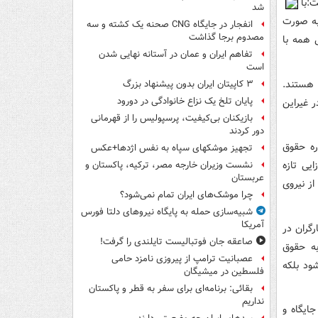
د از میزان افزایش مزد سال 95 گفت:با
شد
به صورت
انفجار در جایگاه CNG صحنه یک کشته و سه
مصدوم برجا گذاشت
 همه با
تفاهم ایران و عمان در آستانه نهایی شدن
است
 هستند.
۳ کاپیتان ایران بدون پیشنهاد بزرگ
پایان تلخ یک نزاع خانوادگی در دورود
 غیراین
بازیکنان بی‌کیفیت، پرسپولیس را از قهرمانی
دور کردند
ره حقوق
تجهیز موشکهای سپاه به نفس اژدها+عکس
یی تازه
نشست وزیران خارجه مصر، ترکیه، پاکستان و
عربستان
از نیروی
چرا موشک‌های ایران تمام نمی‌شود؟
شبیه‌سازی حمله به پایگاه نیروهای دلتا فورس
آمریکا
کارگران در
صاعقه جان فوتبالیست تایلندی را گرفت!
به حقوق
عصبانیت ترامپ از پیروزی نامزد حامی
شود بلکه
فلسطین در میشیگان
بقائی: برنامه‌ای برای سفر به قطر و پاکستان
نداریم
جایگاه و