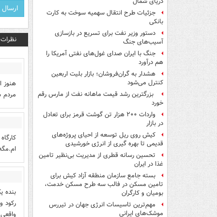
دریای شمال
جزئیات طرح انتقال سهمیه سوخت به کارت
بانکی
دستور وزیر نفت برای تسریع در بازسازی
نظرات
آسیب‌های جنگ
جنگ با ایران صدای غول‌های نفتی آمریکا را
هم درآورد
هشدار به گران‌فروشان؛ بازار بلیت اربعین
کنترل می‌شود
هنوز ا
مردم س
بزرگترین رشد قیمت ماهانه نفت از مارس رقم
خورد
واردات ۲۰۰ هزار تن گوشت قرمز برای تعادل
در بازار
کیش روی ریل توسعه از احیای پروژه‌های
کارگاه
قدیمی تا بهره گیری از انرژی خورشیدی
ام.مگه
تحسین رسانه قطری از مدیریت بی‌نظیر تامین
غذا در ایران
بسته جامع سازمان منطقه آزاد کیش برای
تامین مسکن در فالب سه طرح مسکن خدمت،
بومیان و کارگران
مهم‌ترین تاسیسات انرژی جهان در تیررس
موشک‌های ایرانی
واقعی 