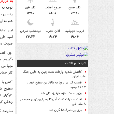
به گزار
اذان صبح
طلوع آفتاب
اذان ظهر
توجه به 
۱۲:۱۰
۰۵:۱۶
۰۳:۴۱
یکسان بر
هم به این
این نمای
غروب خورشید
اذان مغرب
نیمه‌شب شرعی
امید دار
۲۳:۲۲
۱۹:۲۴
۱۹:۰۴
صورت دچ
وی گفت: 
بگیریم. 
تازه های اقتصاد
مهیا می ش
کاهش شدید واردات نفت چین به دلیل جنگ
کار حمایت
علیه ایران
قیمت گاز در اروپا به بالاترین سطح خود از
۲۰۲۳ رسید
سطوح بال
وزیر صمت عازم قرقیزستان شد
کارگران ا
افت صادرات نفت آمریکا به پایین‌ترین حجم در
زندگی کرد
۸ ماه اخیر
برق پرمصرف‌ها گران شد
نماینده ک