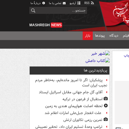
RSS
آرشیو
تماس با ما
دربارهٔ ما
MASHREGH
NEWS
یلم
دیدگاه
پیوندها
بازار
اپ
پربازدیدترین ها
پزشکیان: اگر تا امروز مانده‌ایم، به‌خاطر مردم
نجیب ایران است
آقای گل جام جهانی مقابل اسرائیل ایستاد
استقبال از فرعون در ترکیه
لحظه اصابت هواپیمای هندی به زمین
علت انفجار جبل‌علی امارات اعلام شد
تمرین رزمی تکاوران ارتش
ترامپ وعدۀ تسلیم ایران داد، تحقیر نصیبش