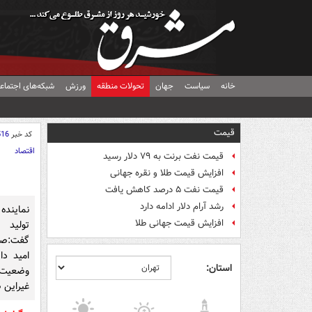
خانه
سیاست
جهان
تحولات منطقه
ورزش
شبکه‌های اجتماع
قیمت
کد خبر
516
اقتصاد
قیمت نفت برنت به ۷۹ دلار رسید
افزایش قیمت طلا و نقره جهانی
قیمت نفت ۵ درصد کاهش یافت
رشد آرام دلار ادامه دارد
نماینده
افزایش قیمت جهانی طلا
تولید 
گفت:صن
امید دا
استان:
وضعیت 
غیراین 