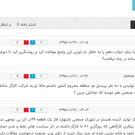
انتشار یافته: 3
در انتظار 
۰۲:۰۵ - ۱۳۹۵/۰۱/۲۷
0
0
یا نباید دولت دهم را به خاطر بار اوردن این وضع مواخذه کرد و روشنگری کرد تا دوبار
اده در چاه نیافتند؟
۰۲:۳۱ - ۱۳۹۵/۰۱/۲۷
justice
0
0
 تولیدی با ده نفر پرسنل تو منطقه محروم کشور داشتم.حالا تو یه شرکت کارگر ساده
 صنعتی هم مونده که نجاتش بدین ؟
۰۳:۰۳ - ۱۳۹۵/۰۱/۲۷
0
0
بنده یک تولید کننده هستم در شهرک صنعتی اشتهارد فاز یک قطعه ۹۹در 
رکود و بیکاری کارگاهی که روزگاری ۶۰ تا کارگر داشته در اثر سیاست های غلط و عدم حم
نابود و خانه نشین شده ام چند سال است از دفتر وزیر صنعت درخواست ملاقات دارم