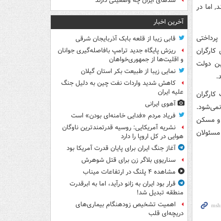
سدهای ایران چه وضعیتی دارند
ند, اما در
آخرین اخبار
پرداختی
قابی زیبا از قلعه بابک آذربایجان شرقی
کارگران
ریزش پایگاه جدید ترامپ بافاصله‌گیری جوانان
و اقلیت‌ها از جمهوری‌خواهان
ین دولت
نمایی زیبا از طبیعت بکر استان گیلان
.
کاهش شدید واردات نفت چین به دلیل جنگ
علیه ایران
کارگران
آهوی ایرانی
می‌شود.
فریاد مردم «فدایی خامنه‌ای بودن» است
 و مسکن
نشریه آمریکایی: روسیه قدرتمندترین ناوگان
مسئولان
هوایی در کل اروپا را دارد
آغاز جنگ ایران برای پایان قدرت آمریکا بود
سناریوی بلاگر زن برای قتل شوهرش
مشاهده ۴ پلنگ در ارتفاعات میناب
قرار بود ایران به زانو درآید، اما به ابرقدرت
منطقه تبدیل شد!
اهمیت تشخیص زودهنگام بیماری‌های
دریچه‌ای قلب