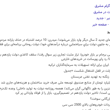
ط
خودروهای جدید 2 سال دیگر وارد بازار می‌شوند/ میدری: 10 درصد اشتباه در حذف 
 به جلوي دولت براي سياه‌نمايي درباره درآمدهاي خود/ دولت روحانی برنامه‌ای برای فقر
ی برجام بر بازار خودرو/ تراز مثبت تجاری زیر سوال رفت/ سقف کاغذی دولت یازدهم بر
ا/ رد پای پورسانت در خریدهای خارجی
ایران برای ارائه تسهیلات به سرمایه‌گذاران ترکیه
ولت در قفل اشتغال شکست +جدول
نگنه به تهدید نفتی عربستان
زین را به طور ناگهانی گران می‌کند/ هجمه روزنامه دولت به تولید داخلی/ وعده تک‌نر
ی است/ تاخیر دولت یازدهم در تصمیم‌گیری، بازار را از فولاد وارداتی پر کرد
ازرگانی سوخت؟
ت خودروهای بالای 2500 سی سی