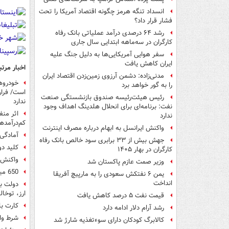
انسداد تنگه هرمز چگونه اقتصاد آمریکا را تحت
فشار قرار داد؟
رشد ۶۴ درصدی درآمد عملیاتی بانک رفاه
کارگران در سه‌ماهه ابتدایی سال جاری
سفر هوایی آمریکایی‌ها به دلیل جنگ علیه
ایران کاهش یافت
اخبار مرتب
مدنی‌زاده: دشمن آرزوی زمین‌زدن اقتصاد ایران
را به گور خواهد برد
است/ فرار
رئیس هیئت‌رئیسه صندوق بازنشستگی صنعت
ندارد
نفت: برنامه‌ای برای انحلال هلدینگ اهداف وجود
اثر منف
ندارد
کم‌درآمده
واکنش ایرانسل به ابهام درباره مصرف اینترنت
آمادگی 
جهش بیش از ۳۳ برابری سود خالص بانک رفاه
کلید د
کارگران در بهار ۱۴۰۵
واکنش ز
وزیر صمت عازم پاکستان شد
650 میلیارد تومان از منابع صندوق توسعه ملی صرف خرید ساختمان و هزینه‌های جاری شد
یمن ۶ نفتکش سعودی را به مارپیچ آفریقا
انداخت
دولت بن
ارز، توخال
قیمت نفت ۵ درصد کاهش یافت
کارت ب
رشد آرام دلار ادامه دارد
شرط واردا
کالابرگ کودکان دارای سوءتغذیه شارژ شد