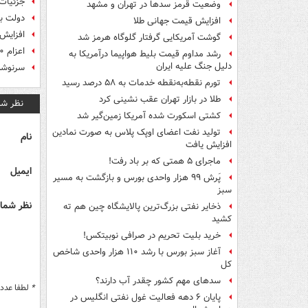
جزئیات 
وضعیت قرمز سدها در تهران و مشهد
دولت بر
افزایش قیمت جهانی طلا
افزایش
گوشت آمریکایی گرفتار گلوگاه هرمز شد
اعزام ۱۰ هزار نیروی کار به خارج در سال ۹۵
رشد مداوم قیمت بلیط هواپیما درآمریکا به
دلیل جنگ علیه ایران
سرنوشت
تورم نقطه‌به‌نقطه خدمات به ۵۸ درصد رسید
طلا در بازار تهران عقب نشینی کرد
نظر شم
کشتی اسکورت شده آمریکا زمین‌گیر شد
تولید نفت اعضای اوپک پلاس به صورت نمادین
نام
افزایش یافت
ماجرای ۵ همتی که بر باد رفت!
ایمیل
پَرش ۹۹ هزار واحدی بورس و بازگشت به مسیر
سبز
نظر شما 
ذخایر نفتی بزرگ‌ترین پالایشگاه چین هم ته
کشید
خرید بلیت تحریم در صرافی نوبیتکس!
آغاز سبز بورس با رشد ۱۱۰ هزار واحدی شاخص
کل
سدهای مهم کشور چقدر آب دارند؟
*
لطفا عدد م
پایان ۶ دهه فعالیت غول نفتی انگلیس در