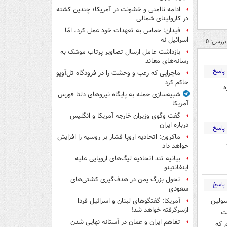
ادامه ناامنی و خشونت در آمریکا؛ چندین کشته
در کارولینای شمالی
فیدان: حماس به تعهدات خود عمل کرد، امّا
اسرائیل نه
بررسی: 0
بازداشت عامل ارسال تصاویر پرتاب موشک به
رسانه‌های معاند
پاسخ
ماجرایی که رعب و وحشت را در فرودگاه تل‌آویو
حاکم کرد
ه
شبیه‌سازی حمله به پایگاه نیروهای دلتا فورس
آمریکا
گفت وگوی وزیران خارجه آمریکا و انگلیس
درباره ایران
پاسخ
ماکرون: اتحادیه اروپا فشار بر روسیه را افزایش
خواهد داد
بیانیه تند اتحادیه لیگ‌های اروپایی علیه
اینفانتینو
تحول بزرگ یمن در هدف‌گیری کشتی‌های
پاسخ
سعودی
اثر بی توجهی مسولین
آمریکا: گفتگوهای لبنان و اسرائیل فردا
ازسرگرفته خواهد شد!
ایت
تفاهم ایران و عمان در آستانه نهایی شدن
 که