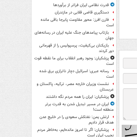
قدرت نظامی ایران فراتر از برآوردها
دستگیری قاضی قلابی در مازندران
فارن افرز: محور مقاومت پابرجا باقی مانده
است
بازتاب پیامدهای جنگ علیه ایران در رسانه‌های
جهان
بازیکنان بی‌کیفیت، پرسپولیس را از قهرمانی
دور کردند
پزشکیان: وجود رهبر انقلاب برای ما نقطه قوت
است
رسانه عبری: اسرائیل دچار ناترازی برق شده
است
نشست وزیران خارجه مصر، ترکیه، پاکستان و
عربستان
پزشکیان: ایران را همه مردم نگه داشتند
ایران در مسیر تبدیل شدن به قدرت برتر
منطقه است!
ارتش یمن: نفتکش سعودی را در خلیج عدن
هدف قرار دادیم
پزشکیان: اگر تا امروز مانده‌ایم، به‌خاطر مردم
نجیب ایران است