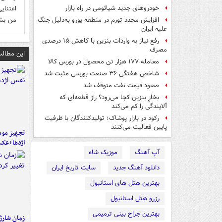
اعتنای
خودروهای جدید شیائومی در راه بازار
من بشوی
افزایش مجدد تورم در منطقه یورو به‌دلیل جنگ
علیه ایران
رفع نیاز به واردات بنزین با کاهش ۱۵ درصدی
مصرف
این مطالب
معامله ۱۷۷ هزار تن محصول در بورس کالا
شاخص‌ هفتگی ۳۶ صنعت بورسی مثبت شد
صعود قیمت نفت متوقف شد
بخارِ بنزین کجا می‌رود؟ راز قطعه‌ای که
آلایندگی را کم می‌کند
رکود در بازار پوشاک؛ تولیدکنندگان با ظرفیت
پایین فعالیت می‌کنند
تجهیز موش
اژدها+عک
آپ آهنگ
موزیک شاه
دانلود آهنگ جدید
سایت تاریخ ایران
بهترین هتل های استانبول
رزرو هتل استانبول
بهترین جراح بینی ترمیمی
زمان شارژ 