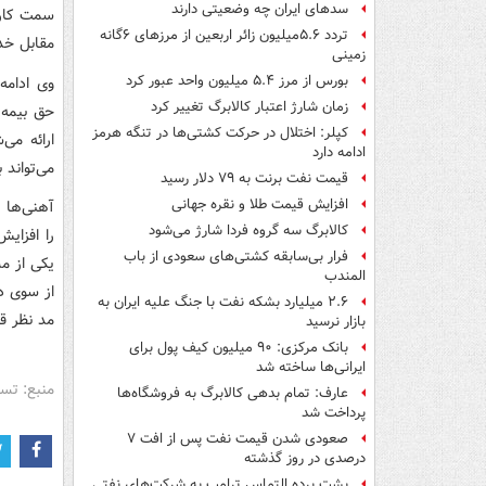
سدهای ایران چه وضعیتی دارند
تردد ۵.۶میلیون زائر اربعین از مرزهای ۶گانه
مقابل خد
زمینی
بورس از مرز ۵.۴ میلیون واحد عبور کرد
وی ادامه
زمان شارژ اعتبار کالابرگ تغییر کرد
حق بیمه 
کپلر: اختلال در حرکت کشتی‌ها در تنگه هرمز
ارائه می
ادامه دارد
می‌تواند
قیمت نفت برنت به ۷۹ دلار رسید
افزایش قیمت طلا و نقره جهانی
آهنی‌ها 
کالابرگ سه گروه فردا شارژ می‌شود
را افزای
فرار بی‌سابقه کشتی‌های سعودی از باب
یکی از م
المندب
از سوی د
۲.۶ میلیارد بشکه نفت با جنگ علیه ایران به
مد نظر قر
بازار نرسید
بانک مرکزی: ۹۰ میلیون کیف پول برای
ایرانی‌ها ساخته شد
منبع: تس
عارف: تمام بدهی کالابرگ به فروشگاه‌ها
پرداخت شد
صعودی شدن قیمت نفت پس از افت ۷
درصدی در روز گذشته
پشت پرده التماس ترامپ به شرکت‌های نفتی