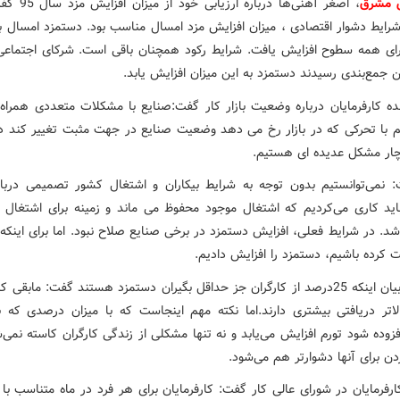
ش مشرق
، اصغر آهنی‌ها درباره ارزیابی خو
شرایط دشوار اقتصادی ، میزان افزایش مزد امسال مناسب بود. دستمزد امسال 
ای همه سطوح افزایش یافت. شرایط رکود همچنان باقی است. شرکای اجتماعی
 جمع‌بندی رسیدند دستمزد به این میزان افزایش یابد.
نده کارفرمایان درباره وضعیت بازار کار گفت:صنایع با مشکلات متعددی همراه
یم با تحرکی که در بازار رخ می دهد وضعیت صنایع در جهت مثبت تغییر کند در
ار مشکل عدیده ای هستیم.
نمی‌توانستیم بدون توجه به شرایط بیکاران و اشتغال کشور تصمیمی دربا
باید کاری می‌کردیم که اشتغال موجود محفوظ می ماند و زمینه برای اشتغال زا
د. در شرایط فعلی، افزایش دستمزد در برخی صنایع صلاح نبود. اما برای اینکه 
 کرده باشیم، دستمزد را افزایش دادیم.
آهنی با بیان اینکه 25درصد از کارگران جز حداقل بگیران دستمزد هستند گفت: مابقی 
اتر دریافتی‌ بیشتری دارند.اما نکته مهم اینجاست که با میزان درصدی که 
فزوده شود تورم افزایش می‌یابد و نه تنها مشکلی از زندگی کارگران کاسته نمی‌
ن برای آنها دشوار‌تر هم می‌شود.
ارفرمایان در شورای عالی کار گفت: کارفرمایان برای هر فرد در ماه متناسب با 