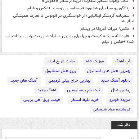
اثبات وجوب تسخیر سفارت آمریکا از منظر «حقوقی»
پنتاگون و سیا برای هالیوود فیلم‌نامه می‌نویسند +عکس و فیلم
سفرنامه گردشگر ایتالیایی؛ از خواستگاری در اتوبوس تا تعارف‌ همیشگی
ایرانی‌ها
عکس/ میراث آمریکا در ویتنام
«آیت‌الله مایک» کیست و چرا برای رهبری عملیات‌های ضدایرانی سیا انتخاب
شد؟ +عکس و فیلم
آپ آهنگ
موزیک شاه
سایت تاریخ ایران
بهترین هتل های استانبول
رزرو هتل استانبول
دانلود آهنگ جدید
بهترین جراح بینی ترمیمی
آهنگ های جدید
پرشین هتل
ثبت نام بیمه اربعین
آهنگ جدید
مزایده خودرو
خرید بلیط استخر
قیمت ورق آهن پرایس
فروشنده مواد شیمیایی
نظر شما