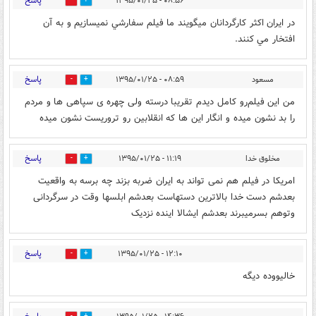
پاسخ
۰۸:۵۶ - ۱۳۹۵/۰۱/۲۵
0
0
در ايران اكثر كارگردانان ميگويند ما فيلم سفارشي نميسازيم و به آن
افتخار مي كنند.
پاسخ
مسعود
۰۸:۵۹ - ۱۳۹۵/۰۱/۲۵
0
0
من این فیلم‌رو کامل دیدم تقریبا درسته ولی چهره ی سپاهی ها و مردم
را بد نشون میده و انگار این ها که انقلابین رو تروریست نشون میده
پاسخ
مخلوق خدا
۱۱:۱۹ - ۱۳۹۵/۰۱/۲۵
0
0
امریکا در فیلم هم نمی تواند به ایران ضربه بزند چه برسه به واقعیت
بعدشم دست خدا بالاترین دستهاست بعدشم ابلسها وقت در سرگردانی
وتوهم بسرمیبرند بعدشم ایشالا اینده نزدیک
پاسخ
۱۲:۱۰ - ۱۳۹۵/۰۱/۲۵
0
0
خالیووده دیگه