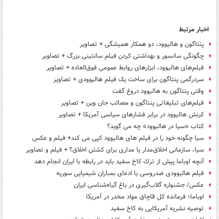
اخبار مرتبط
پنتاگون و هالیوود، دو همکار همیشگی + تصاویر
چگونگی سانسور و بهداشتی کردن فیلم سانتینی بزرگ + تصاویر
فیلم‌های هالیوود، ابزارهای روابط عمومی فوق‌العاده + تصاویر
سردرگمی پنتاگون برای ساخت یک فیلم هالیوودی + تصاویر
وقتی پنتاگون به هالیوود دروغ گفت
فیلم‌های تبلیغاتی پنتاگون و مصائب جان وین + تصاویر
کرنش هالیوود در برابر فشارهای سیاسی آمریکا + تصاویر
کتاب «سیا در هالیوود» چه می گوید؟
سیا چگونه خود را در فیلم های هالیوود کپی می کند+ فیلم و عکس
سیا، سازمانی اخلاق‌مدار یا مداری برای کشتن اخلاق؟ + فیلم و تصاویر
آنچه اوباما پیش از ترك كاخ سفيد باید در رابطه با ایران انجام دهد
فیلم هالیوودی ضدروسی با ادعای بمباران شیمیایی سوریه
عکس/ جشنواره گلاب‌گیری در باغ گیاه‌شناسی ایران
اوباما؛ فرمانده کل قاچاق مواد مخدر در آمریکا
توصیه نشریه آمریکایی به کاخ سفید