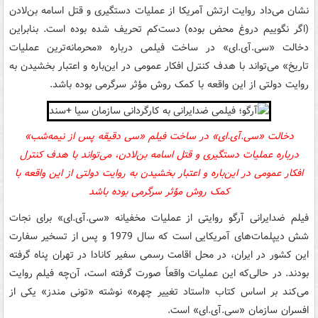
نشان می‌داد روایت ارتش آمریکا از عملیات دستگیری و قتل اسامه بن‌لادن
(اگر نگوییم دروغ محض بوده) دست‌کم تحریف شده بوده است. بنابراین
دخالت
«
سی.‌آی.ای»
در ساخت فیلمی درباره «محرمانه‌ترین عملیات
تاریخ» می‌تواند با هدف کنترل افکار عمومی در این‌باره و اعتبار بخشیدن به
روایت دولتی از این واقعه با کمک روش مؤثر سرگرمی بوده باشد.
دخالت
«
سی.‌آی.ای»
در ساخت فیلم
«سی دقیقه پس از نیمه‌شب»
درباره
عملیات دستگیری و قتل اسامه بن‌لادن
، می‌تواند با هدف کنترل
افکار عمومی در این‌باره و اعتبار بخشیدن به روایت دولتی از این واقعه با
کمک روش مؤثر سرگرمی بوده باشد
فیلم ضدایرانی آرگو روایتی از عملیات مخفیانه
«
سی.‌آی.ای»
برای نجات
شش دیپلمات‌های آمریکایی است که سال 1979 و پس از تسخیر سفارت
این کشور در ایران، در محل اقامت رسمی سفیر کانادا در تهران پناه گرفته
بودند. در حالی‌که این عملیات واقعاً صورت گرفته است، آن‌چه فیلم روایت
می‌کند بر اساس کتاب «استاد تغییر چهره» نوشته «تونی مندز» یکی از
افسران سازمان
«
سی.‌آی.ای»
است.