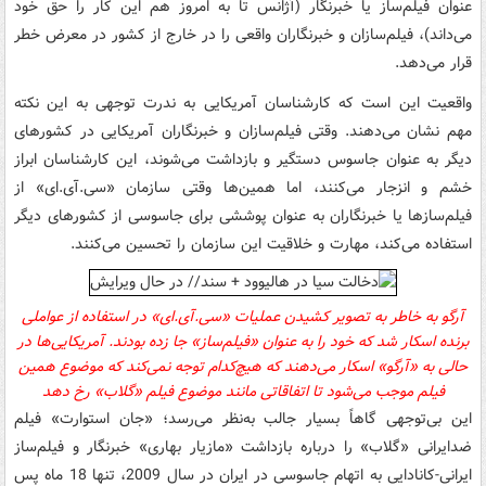
عنوان فیلم‌ساز یا خبرنگار (آژانس تا به امروز هم این کار را حق خود
می‌داند)، فیلم‌سازان و خبرنگاران واقعی را در خارج از کشور در معرض خطر
قرار می‌دهد.
واقعیت این است که کارشناسان آمریکایی به ندرت توجهی به این نکته
مهم نشان می‌دهند. وقتی فیلم‌سازان و خبرنگاران آمریکایی در کشورهای
دیگر به عنوان جاسوس دستگیر و بازداشت می‌شوند، این کارشناسان ابراز
خشم و انزجار می‌کنند، اما همین‌ها وقتی سازمان
«
سی.‌آی.ای»
از
فیلم‌سازها یا خبرنگاران به عنوان پوششی برای جاسوسی از کشورهای دیگر
استفاده می‌کند، مهارت و خلاقیت این سازمان را تحسین می‌کنند.
آرگو به خاطر به تصویر کشیدن عملیات
«
سی.‌آی.ای»
در استفاده از عواملی
برنده اسکار شد که خود را به عنوان «فیلم‌ساز» جا زده بودند. آمریکایی‌ها در
حالی به «آرگو» اسکار می‌دهند که هیچ‌کدام توجه نمی‌کند که موضوع همین
فیلم موجب می‌شود تا اتفاقاتی مانند موضوع فیلم «گلاب» رخ دهد
این بی‌توجهی گاهاً بسیار جالب به‌نظر می‌رسد؛ «جان استوارت» فیلم
ضدایرانی «گلاب» را درباره بازداشت «مازیار بهاری» خبرنگار و فیلم‌ساز
ایرانی-کانادایی به اتهام جاسوسی در ایران در سال 2009، تنها 18 ماه پس