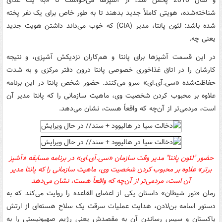
و سال 2010 پخش شد، از آشپزها می‌خواست تا «به یک غذای
شناخته‌شده، هویتی کاملاً جدید بدهند تا به طور خاص برای یک نفر پخته
شده باشد: لئون پانتا، مدیر
(CIA)
که خوب می‌داند داشتن هویت جدید
یعنی چه.
در این قسمت آشپزها برای پانتا و هم‌کاران نزدیکش آشپزی، و نتیجه
کارشان را در اتاق غذاخوری خصوصی پانتا درون دفتر مرکزی و به شدت
حفاظت‌شده
«
سی.‌آی.ای»
سرو می‌کنند. حضور شخص پانتا در این برنامه
علاوه بر محبوب کردن شخصیت وی، ماهیت سازمانی را که پانتا مدیر آن
است، مردمی‌تر از آن‌چه که واقعاً هست، نشان می‌دهد.
حضور
"لئون پانتا" مدیر وقت سازمان
«
سی.‌آی.ای» در برنامه
مسابقه «آشپز
برتر»
علاوه بر محبوب کردن شخصیت وی، ماهیت سازمانی را که پانتا مدیر
آن است، مردمی‌تر از آن‌چه که واقعاً هست، نشان می‌دهد
رمان «نور شیطان» داستان یکی از اعضای القاعده را روایت می‌کند که به
دستور اسامه بن‌لادن، هدایت عملیات سرقت یک سلاح هسته‌ای از ارتش
پاکستان و سپس رساندن آن به مقصدش یعنی رژیم صهیونیستی را به