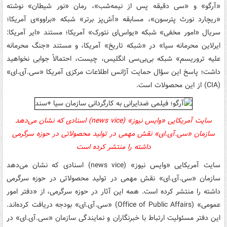
«آرگو» و «سی دقیقه پس از نیمه‌شب»، رمان «نور شیطان» نوشته
«ریچارد نورث پترسون»، مسابقه «آش‌پز برتر» شبکه «براوو»ی آمریکا؛
سریال «امور مخفی» شبکه «یواس‌ای نتورک» آمریکا؛ مستند «ایر آمریکا:
ایرلاین محرمانه سیا» در «شبکه تاریخ» آمریکا، و مستند «جنگ محرمانه
علیه تروریسم» شبکه بی‌بی‌سی انگلیس، چیست، احتمالاً جوابی نخواهید
داشت؛ پاسخ این سؤال حمایت آژانس اطلاعات مرکزی آمریکا
«
سی.‌آی.ای»
(CIA) از این محصولات است.
سایت آمریکایی «وایس
نیوز
» (news vice) اسنادی که نشان می‌دهد
سازمان
«
سی.‌آی.ای»
نقش مهمی در تولید محصولاتی در حوزه سرگرمی
داشته را منتشر کرده است
سایت آمریکایی «وایس
نیوز
» (news vice) اسنادی که نشان می‌دهد
سازمان
«
سی.‌آی.ای»
نقش مهمی در تولید محصولاتی در حوزه سرگرمی
داشته را منتشر کرده است.
همه این آثار در حوزه سرگرمی، از «دفتر امور
عمومی» (
Office of Public Affairs
)
«
سی.‌آی.ای»
بودجه دریافت کرده‌اند.
این دفتر مسئولیت ارتباط با خبرنگاران و نمایندگی سازمان
«
سی.‌آی.ای»
در