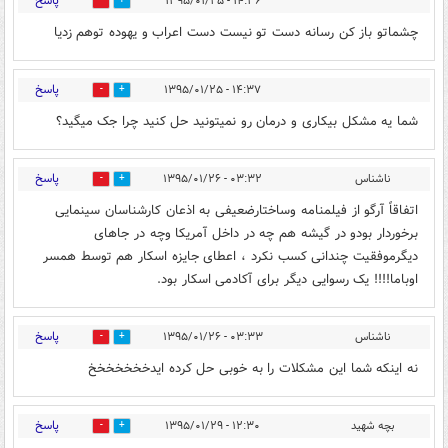
پاسخ
۱۴:۳۶ - ۱۳۹۵/۰۱/۲۵
0
0
چشماتو باز کن رسانه دست تو نیست دست اعراب و یهوده توهم زدیا
پاسخ
۱۴:۳۷ - ۱۳۹۵/۰۱/۲۵
0
0
شما یه مشکل بیکاری و درمان رو نمیتونید حل کنید چرا جک میگید؟
پاسخ
ناشناس
۰۳:۳۲ - ۱۳۹۵/۰۱/۲۶
0
0
اتفاقاً آرگو از فیلمنامه وساختارضعیفی به اذعان کارشناسان سینمایی
برخوردار بودو در گیشه هم چه در داخل آمریکا وچه در جاهای
دیگرموفقیت چندانی کسب نکرد ، اعطای جایزه اسکار هم توسط همسر
اوباما!!!! یک رسوایی دیگر برای آکادمی اسکار بود.
پاسخ
ناشناس
۰۳:۳۳ - ۱۳۹۵/۰۱/۲۶
0
0
نه اینکه شما این مشکلات را به خوبی حل کرده ایدخخخخخخخ
پاسخ
بچه شهید
۱۲:۳۰ - ۱۳۹۵/۰۱/۲۹
0
0