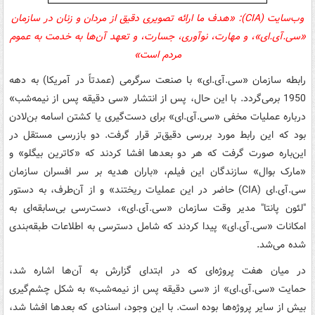
وب‌سایت
(CIA):
«هدف ما ارائه تصویری دقیق از مردان و زنان در سازمان
«
سی.‌آی.ای»
، و مهارت، نوآوری، جسارت، و تعهد آن‌ها به خدمت به عموم
مردم است»
رابطه سازمان
«
سی.‌آی.ای»
با صنعت سرگرمی (عمدتاً در آمریکا) به دهه
1950 برمی‌گردد. با این حال، پس از انتشار «سی دقیقه پس از نیمه‌شب»
درباره عملیات مخفی
«
سی.‌آی.ای»
برای دست‌گیری یا کشتن اسامه بن‌لادن
بود که این رابط مورد بررسی دقیق‌تر قرار گرفت. دو بازرسی مستقل در
این‌باره صورت گرفت که هر دو بعدها افشا کردند که «کاترین بیگلو» و
«مارک بوال» سازندگان این فیلم، «باران هدیه بر سر افسران سازمان
سی.‌آی.ای
(CIA)
حاضر در این عملیات ریختند» و از آن‌طرف، به دستور
"لئون پانتا" مدیر وقت سازمان
«
سی.‌آی.ای»
، دست‌رسی بی‌سابقه‌ای به
امکانات
«
سی.‌آی.ای»
پیدا کردند که شامل دسترسی به اطلاعات طبقه‌بندی
شده می‌شد.
در میان هفت پروژه‌ای که در ابتدای گزارش به آن‌ها اشاره شد،
حمایت
«
سی.‌آی.ای»
از «سی دقیقه پس از نیمه‌شب» به شکل چشم‌گیری
بیش از سایر پروژه‌ها بوده است. با این وجود، اسنادی که بعدها افشا شد،