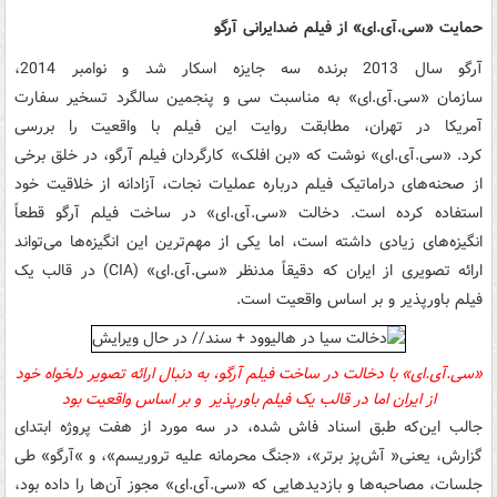
حمایت
«
سی.‌آی.ای»
از فیلم ضدایرانی آرگو
آرگو سال 2013 برنده سه جایزه اسکار شد و نوامبر 2014،
سازمان
«
سی.‌آی.ای»
به مناسبت سی و پنجمین سالگرد تسخیر سفارت
آمریکا در تهران، مطابقت روایت این فیلم با واقعیت را بررسی
کرد.
«
سی.‌آی.ای»
نوشت که «بن افلک» کارگردان فیلم آرگو، در خلق برخی
از صحنه‌های دراماتیک فیلم درباره عملیات نجات، آزادانه از خلاقیت خود
استفاده کرده است. دخالت
«
سی.‌آی.ای»
در ساخت فیلم آرگو قطعاً
انگیزه‌های زیادی داشته است، اما یکی از مهم‌ترین این انگیزه‌ها می‌تواند
ارائه تصویری از ایران که دقیقاً مدنظر
«
سی.‌آی.ای»
(CIA)
در قالب یک
فیلم
باورپذیر
و بر اساس واقعیت است.
«
سی.‌آی.ای» با دخالت
در ساخت فیلم آرگو، به دنبال ارائه تصویر دلخواه خود
از ایران اما در قالب
یک فیلم باورپذیر و بر اساس واقعیت بود
جالب این‌که طبق اسناد فاش شده، در سه مورد از هفت پروژه ابتدای
گزارش، یعنی« آش‌پز برتر»، «جنگ محرمانه علیه تروریسم»، و »آرگو» طی
جلسات، مصاحبه‌ها و بازدیدهایی که
«
سی.‌آی.ای»
مجوز آن‌ها را داده بود،