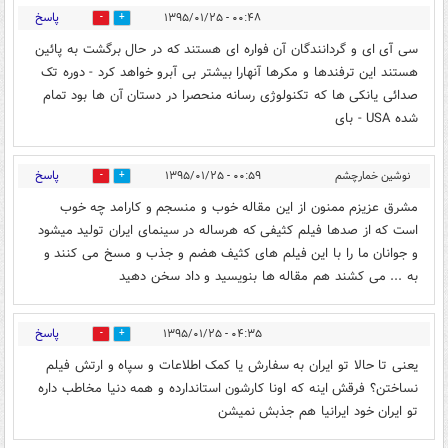
پاسخ
۰۰:۴۸ - ۱۳۹۵/۰۱/۲۵
0
0
سی آی ای و گردانندگان آن فواره ای هستند که در حال برگشت به پائین
هستند این ترفندها و مکرها آنهارا بیشتر بی آبرو خواهد کرد - دوره تک
صدائی یانکی ها که تکنولوژی رسانه منحصرا در دستان آن ها بود تمام
شده USA - بای
پاسخ
نوشین خمارچشم
۰۰:۵۹ - ۱۳۹۵/۰۱/۲۵
0
0
مشرق عزیزم ممنون از این مقاله خوب و منسجم و کارامد چه خوب
است که از صدها فیلم کثیفی که هرساله در سینمای ایران تولید میشود
و جوانان ما را با این فیلم های کثیف هضم و جذب و مسخ می کنند و
به ... می کشند هم مقاله ها بنویسید و داد سخن دهید
پاسخ
۰۴:۳۵ - ۱۳۹۵/۰۱/۲۵
2
0
یعنی تا حالا تو ایران به سفارش یا کمک اطلاعات و سپاه و ارتش فیلم
نساختن؟ فرقش اینه که اونا کارشون استاندارده و همه دنیا مخاطب داره
تو ایران خود ایرانیا هم جذبش نمیشن