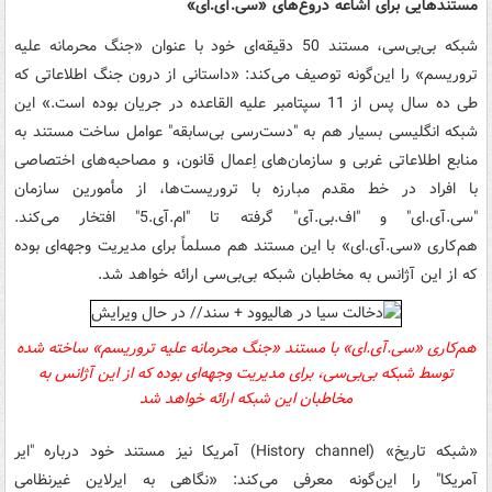
مستندهایی برای اشاعه دروغ‌های
«
سی.‌آی.ای»
شبکه بی‌بی‌سی، مستند 50 دقیقه‌ای خود با عنوان «جنگ محرمانه علیه
تروریسم» را این‌گونه توصیف می‌کند: «داستانی از درون جنگ اطلاعاتی که
طی ده سال پس از 11 سپتامبر علیه القاعده در جریان بوده است.» این
شبکه انگلیسی بسیار هم به "دست‌رسی بی‌سابقه" عوامل ساخت مستند به
منابع اطلاعاتی غربی و سازمان‌های اِعمال قانون، و مصاحبه‌های اختصاصی
با افراد در خط مقدم مبارزه با تروریست‌ها، از مأمورین سازمان
"
سی.‌آی.ای"
و "اف‌.بی‌.آی" گرفته تا "ام‌.آی.5" افتخار می‌کند.
هم‌کاری
«
سی.‌آی.ای»
با این مستند هم مسلماً برای مدیریت وجهه‌ای بوده
که از این آژانس به مخاطبان شبکه بی‌بی‌سی ارائه خواهد شد.
هم‌کاری
«
سی.‌آی.ای»
با مستند
«جنگ محرمانه علیه تروریسم» ساخته شده
توسط
شبکه بی‌بی‌سی،
برای مدیریت وجهه‌ای بوده که از این آژانس به
مخاطبان این شبکه ارائه خواهد شد
«شبکه تاریخ» (History channel) آمریکا نیز مستند خود درباره "ایر
آمریکا" را این‌گونه معرفی می‌کند: «نگاهی به ایرلاین غیرنظامی