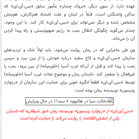
عهده دارد. از سوی دیگر، «بروک چندلر» مأمور سابق
«
سی.‌آی.ای»
که
ساکن واشنگتن است، قبلاً در لبنان و علت اشتباه هم‌کارش، هویتش
مشخص شده و دیگر نمی‌تواند برای
«
سی.‌آی.ای»
کار کند. با این وجود،
چندلر می‌گوید چگونگی انتقال بمب به رژیم صهیونیستی و راه پیدا کردن
آن را می‌داند.
وی طی ماجرایی که در رمان روایت می‌شود، باید اولاً شک و تردیدهای
سازمان
«
سی.‌آی.ای»
و کاخ سفید درباره خودش را از بین ببرد و سپس
بمب را پیدا کند و قبل از آن‌که غرب آسیا (خاورمیانه) از بین برود، بمب را
غیرفعال یا منفجر کند. داستان رمان و موضوع نجات
غرب آسیا (خاورمیانه)
توسط
«
سی.‌آی.ای»
قطعاً انگیزه خوبی برای حمایت این سازمان از «ریچارد
پترسون» نویسنده رمان بوده است.
«
سی.‌آی.ای»
از «ریچارد پترسون» نویسنده رمان
«نور شیطان» که
داستان
یکی از اعضای القاعده را روایت می‌کند را حمایت کرده است