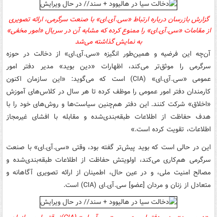
گزارش بازرسان درباره ارتباط
«
سی.‌آی.ای»
با صنعت سرگرمی،
ارائه تصویری
از مقامات
«
سی.‌آی.ای»
را ممنوع کرده که مشابه آن در سریال «امور مخفی»
به نمایش گذاشته می‌شد
آن‌چه این فرضیه و همین‌طور انگیزه
«
سی.‌آی.ای»
از دخالت در حوزه
سرگرمی را موثق‌تر می‌کند، اظهارات «دین بوید» مدیر دفتر امور
عمومی
«
سی.‌آی.ای» (
CIA
)
است که می‌گوید: «این سازمان اکنون
کارمندان دفتر امور عمومی را موظف کرده تا هر سال در کلاس‌های آموزش
«اخلاق» شرکت کنند. این دفتر هم‌چنین سیاست‌ها و روش‌های خود را با
هدف حفاظت از اطلاعات طبقه‌بندی‌شده و مقابله با افشای غیرمجاز
اطلاعات، تقویت کرده است.»
این در حالی است که بوید پیش‌تر گفته بود، وقتی
«
سی.‌آی.ای»
با صنعت
سرگرمی هم‌کاری می‌کند، اولویتش حفاظت از اطلاعات طبقه‌بندی‌شده و
مصالح امنیت ملی، و در عین حال، اطمینان از ارائه تصویری آگاهانه و
متعادل از زنان و مردان [عضو]
سی.‌آی.ای (
CIA
)
است.