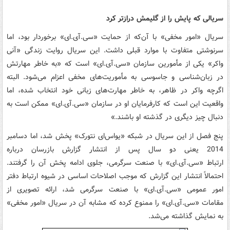
سریالی که پایش را از گلیمش درازتر کرد
سریال «امور مخفی» با آن‌که از حمایت
«
سی.‌آی.ای»
برخوردار بود، اما
سرنوشتی متفاوت با موارد قبلی داشت. این سریال روایت زندگی «آنی
واکر» یکی از مأمورین سازمان
«
سی.‌آی.ای»
است که «به خاطر مهارتش
در زبان‌شناسی و جاسوسی به مأموریت‌های مخفی اعزام می‌شود. البته
اگرچه واکر در ظاهر، به خاطر مهارت‌های زبانی خود انتخاب شده، اما
واقعیت این است که کارفرمایان او در سازمان
«
سی.‌آی.ای»
ممکن است به
دنبال چیز دیگری در گذشته او باشند.»
پنج فصل از این سریال در شبکه «یواس‌ای نتورک» پخش شد، اما دسامبر
2014 یعنی دو سال پس از انتشار گزارش بازرسان درباره
ارتباط
«
سی.‌آی.ای»
با صنعت سرگرمی، جلوی ادامه پخش آن را گرفتند.
احتمالاً انتشار این گزارش که موجب اصلاحات اساسی در شیوه ارتباط دفتر
امور عمومی
«
سی.‌آی.ای»
با صنعت سرگرمی شد، ارائه تصویری از
مقامات
«
سی.‌آی.ای»
را ممنوع کرده که مشابه آن در سریال «امور مخفی»
به نمایش گذاشته می‌شد.