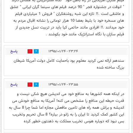
فیلم سازان امریکایی در راه باطل خود " نگاه استراتژیکی به مسائل دارند
" انوقت در جشنواره فجر " 90 درصد فیلم های سینما گران ایرانی " عشق
و عاشقی است .!! تازه این شبه روشنفکران " فروش 1 میلیاردی فیلم
های مسخره خود با بلیط بعضا 10 هزار تومانی را نشانه اقبال مردم به
خود میدانند .!! افرادی مانند حاتمی کیا باید در تربیت نسل جدیدی از
فیلم سازان با نگاه استراتژیک مانند خود بکوشند .
پاسخ
۲۳:۲۴ - ۱۳۹۵/۰۱/۲۴
1
0
سندهم ارائه نمی کردید معلوم بود باحمایت کامل دولت آمریکا شیطان
بزرگ ساخته شده
پاسخ
۲۳:۵۵ - ۱۳۹۵/۰۱/۲۴
0
0
در اینکه همه کشورها به منافع خود می اندیشن هیچ شکی نیست و
قدرت حیطه این منافع را مشخص می کنه! آمریکا به منافع خودش می
اندیشه و براش همه راه های تامین مافعش مجازه اما شما چرا 8 سال به
این کشور کمک کردید تا ایران را به زانو در بیاره؟ 8 سال تحریم وتخریب
بس نبود که دوباره هوس تخریب مملکت به ذهنتون خطور کرده