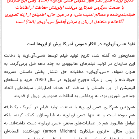
«دین بوید» مدیر دفتر امور عمومی
«
سی.‌آی.ای» (
CIA
):
وقتی
این سازمان
با صنعت سرگرمی هم‌کاری می‌کند، اولویتش حفاظت از اطلاعات
طبقه‌بندی‌شده و مصالح امنیت ملی، و در عین حال، اطمینان از ارائه تصویری
آگاهانه و متعادل از زنان و مردان [عضو]
سی.‌آی.ای (
CIA
)
است
نفوذ
«
سی.‌آی.ای»
در افکار عمومی آمریکا بیش از این‌ها است
همان‌طور که گفته شد، تاریخ تولید فیلم توسط
«
سی.‌آی.ای»
یا دخالت
این سازمان در تولید فیلم‌های هالیوودی به چند دهه قبل برمی‌گردد. به
عنوان نمونه،
«
سی.‌آی.ای»
مخفیانه حق انتشار پخش داستان «مزرعه
حیوانات» را پس از مرگ «جورج اورول» در سال 1950، خرید و نسخه‌ای
انیمیشن از این داستان را ساخت که هدف اصلی‌اش سیاه‌نمایی اتحاد
جماهیر شوروی بود، نه پرداختن به انتقادات عمومی‌تر اورول از قدرت.
هم‌چنین هم‌کاری
«
سی.‌آی.ای»
با صنعت تولید فیلم در آمریکا، یک‌طرفه
هم نبوده است و نه تنها
«
سی.‌آی.ای»
به فیلم‌سازان کمک کرده، بلکه
عوامل هالیوود هم در عملیات‌های مخفی
«
سی.‌آی.ای»
دست داشته‌اند. به
عنوان مثال، «آرنون میلکان
» (arnon Milchan)
تهیه‌کننده افسانه‌ای