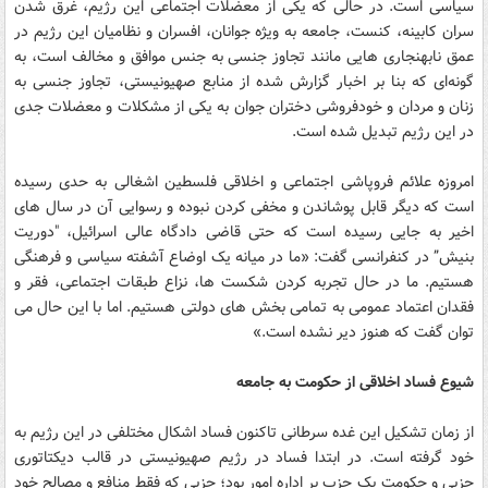
سیاسی است. در حالی که یکی از معضلات اجتماعی این رژیم، غرق شدن
سران کابینه، کنست، جامعه به ویژه جوانان، افسران و نظامیان این رژیم در
عمق نابهنجاری ‌هایی مانند تجاوز جنسی به جنس موافق و مخالف است، به
گونه‌ای که بنا بر اخبار گزارش شده از منابع صهیونیستی، تجاوز جنسی به
زنان و مردان و خودفروشی دختران جوان به یکی از مشکلات و معضلات جدی
در این رژیم تبدیل شده است.
امروزه علائم فروپاشی اجتماعی و اخلاقی فلسطین اشغالی به حدی رسیده
است که دیگر قابل پوشاندن و مخفی کردن نبوده و رسوایی آن در سال های
اخیر به جایی رسیده است که حتی قاضی دادگاه عالی اسرائیل، "دوریت
بنیش” در کنفرانسی گفت: «ما در میانه یک اوضاع آشفته سیاسی و فرهنگی
هستیم. ما در حال تجربه کردن شکست ها، نزاع طبقات اجتماعی، فقر و
فقدان اعتماد عمومی به تمامی بخش های دولتی هستیم. اما با این حال می
توان گفت که هنوز دیر نشده است.»
شیوع فساد اخلاقی از حکومت به جامعه
از زمان تشکیل این غده سرطانی تاکنون فساد اشکال مختلفی در این رژیم به
خود گرفته است. در ابتدا فساد در رژیم صهیونیستی در قالب دیکتاتوری
حزبی و حکومت یک حزب بر اداره امور بود؛ حزبی که فقط منافع و مصالح خود