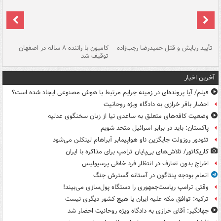
تأیید ربایش و قتل حمیدرضا رجب‌زاده
کامیون با راننده ۸ ساله در اصفهان
"س
توقیف شد
آخرین اخبار
فیلم/ آیا پرونده‌ای در زمینه جرایم مرتبط با هوش مصنوعی ایجاد شده است؟
احضار باقر خرازی به دادگاه ویژه روحانیت
وضعیت کافه‌های متعلق به ساعدی نیا از زبان سخنگوی عدلیه
پاکستان: باید در برابر اسرائیل متحد شویم
تئودور روزولت جایگزین ناو هواپیمابر آبراهام لینکلن می‌شود
کاریکاتور/ تلاش‌های بی‌پایان ترامپ برای مذاکره با ایران
اخراج بدون تعارف در انتظار فرد خاطی پرسپولیس
اتمام بودجه پنتاگون در آستانه گسترش جنگ
وقتی ترامپ ریاست‌جمهوری را دستگاه پول‌سازی می‌بیند!
ترکیه: توافق مکه علیه ایران یا هیچ کشور دیگری نیست
جهانگیر: آقای خرازی به دادگاه ویژه روحانیت احضار شد