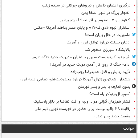
درگیری اعضای داعش و نیروهای جولانی در سیده زینب
انفجار بزرگ در شهر المخا یمن
۶ فوتی و ۵ مصدوم بر اثر تصادف زنجیره‌ای
استقرار انبوه «دی‌اف‑۱۷» و پایان عصر پدافند آمریکا +عکس
ماموریت در حال پایان است!
ادعای بسنت درباره توافق ایران و آمریکا
پالایشگاه سیزران منفجر شد
اثر جدید کارتونیست سوری با عنوان مدیریت جدید تنگه هرمز
ادامه جنگ تا روی کار آمدن دولت جدید در آمریکا!
تأیید ربایش و قتل حمیدرضا رجب‌زاده
هشدار ارشدترین ژنرال آمریکا درباره محدودیت‌های نظامی علیه ایران
بدون تعارف با پدر و پسر قهرمان
"سوپر ال‌نینو"در راه است؟
فشار هم‌زمان گرانی مواد اولیه و افت تقاضا بر بازار پلاستیک
رقابت ۲۸ والیبالیست برای حضور در فهرست نهایی تیم ملی
مقصد جدید پسر زیدان
حوادث