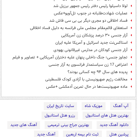
لولا داسیلوا رئیس دفتر رئیس جمهور برزیل شد
عملیات شهادت‌طلبانه در جنوب تل‌آویو+عکس
فساد اخلاقی دو مجری دیگر بی بی سی فاش شد
استعفای قائم‌مقام مجلس ملی فرانسه به دلیل فساد اخلاقی
آزار جنسی ۳۰ درصد پزشکان زن آمریکایی
استاکس‌نت جدید اسرائیل و آمریکا علیه ایران
آزار جنسی کودکان در مدارس غیرقانونی یهودی
تجاوز جنسی؛ جنگ داخلی پنهان علیه دختران آمریکایی + تصاویر و فیلم
اعتراض 17 زن سیاستمدار فرانسوی به آزار جنسی
پدیده های سال ۹۴ چه کسانی بودند؟
مخالفت رژیم صهیونیستی با آزادی کودک فلسطینی
ماده صهیونیست‌ها در حال تمرین آدمکشی +عکس
آپ آهنگ
موزیک شاه
سایت تاریخ ایران
بهترین هتل های استانبول
رزرو هتل استانبول
دانلود آهنگ جدید
بهترین جراح بینی ترمیمی
آهنگ های جدید
پرشین هتل
ثبت نام بیمه اربعین
آهنگ جدید