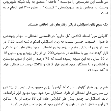
می‌دانند. این نظرسنجی را موسسه ” داحف ” متعلق به یک شبکه تلویزیونی
وابسته به مجلس رژیم صهیونیستی ” کنست ” از میان ۳۰۰ نفر انجام داده
است.
یک سوم زنان اسرائیلی قربانی رفتارهای غیر اخلاقی هستند
"افیگیل مور” استاد آکادمی "تل حاوی” در فلسطین اشغالی با انجام پژوهشی
با عنوان خشونت جنسی نسبت به زنان اسرائیلی اعلام داشته است 7.20 در
صد از زنان اسرائیلی مقیم سرزمین‌های اشغالی، مورد رفتارهای غیر اخلاقی
قرار گرفته اند. وی با مطالعه در خصوص200 تن از زنان یهودی بین سنین 15
تا 50 سال ، به این نتیجه رسیده است که 75 درصد از آنان از سوی دوستان
و آشنایان و یا بستگان مورد تجاوز قرار گرفته و 25۲۵ درصد نیز قربانی افراد
نا آشنا بوده اند.
هم چنین طبق گزارش سایت "هاآرتص” رژیم صهیونیستی نیمی از پزشکان
زن سرزمین‌های اشغالی از طرف همکاران مرد خود مورد تجاوز قرار گرفته‌اند.
تایمز اسرائیل نیز چندی پیش طی گزارشی اعلام کرد 83 درصد از زنان ساکن
تل آویو حداقل 1 بار در طول زندگیشان مورد تجاوز جنسی قرار می‌گیرند.