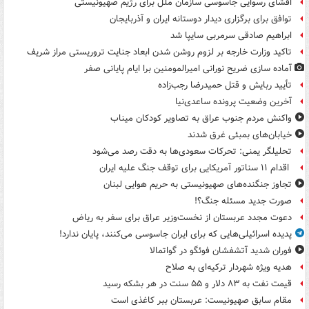
افشای رسوایی جاسوسی سازمان ملل برای رژیم صهیونیستی
توافق برای برگزاری دیدار دوستانه ایران و آذربایجان
ابراهیم صادقی سرمربی سایپا شد
تاکید وزارت خارجه بر لزوم روشن شدن ابعاد جنایت تروریستی مراز شریف
آماده سازی ضریح نورانی امیرالمومنین برا ایام پایانی صفر
تأیید ربایش و قتل حمیدرضا رجب‌زاده
آخرین وضعیت پرونده ساعدی‌نیا
واکنش مردم جنوب عراق به تصاویر کودکان میناب
خیابان‌های بمبئی غرق شدند
تحلیلگر یمنی: تحرکات سعودی‌ها به دقت رصد می‌شود
اقدام ۱۱ سناتور آمریکایی برای توقف جنگ علیه ایران
تجاوز جنگنده‌های صهیونیستی به حریم هوایی لبنان
صورت جدید مسئله جنگ؟!
دعوت مجدد عربستان از نخست‌وزیر عراق برای سفر به ریاض
پدیده اسرائیلی‌هایی که برای ایران جاسوسی می‌کنند، پایان ندارد!
فوران شدید آتشفشان فوئگو در گواتمالا
هدیه ویژه شهردار ترکیه‌ای به صلاح
قیمت نفت به ۸۳ دلار و ۵۵ سنت در هر بشکه رسید
مقام سابق صهیونیست: عربستان ببر کاغذی است