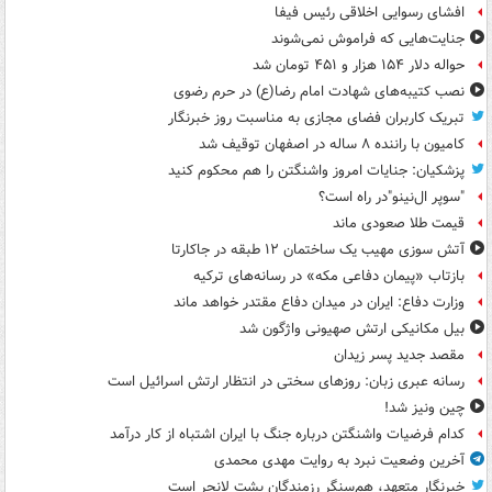
افشای رسوایی اخلاقی رئیس فیفا
جنایت‌هایی که فراموش نمی‌شوند
حواله دلار ۱۵۴ هزار و ۴۵۱ تومان شد
نصب کتیبه‌های شهادت امام رضا(ع) در حرم رضوی
تبریک کاربران فضای مجازی به مناسبت روز خبرنگار
کامیون با راننده ۸ ساله در اصفهان توقیف شد
پزشکیان: جنایات امروز واشنگتن را هم محکوم کنید
"سوپر ال‌نینو"در راه است؟
قیمت طلا صعودی ماند
آتش سوزی مهیب یک ساختمان ۱۲ طبقه در جاکارتا
بازتاب «پیمان دفاعی مکه» در رسانه‌های ترکیه
وزارت دفاع: ایران در میدان دفاع مقتدر خواهد ماند
بیل مکانیکی ارتش صهیونی واژگون شد
مقصد جدید پسر زیدان
رسانه عبری زبان: روزهای سختی در انتظار ارتش اسرائیل است
چین ونیز شد!
کدام فرضیات واشنگتن درباره جنگ با ایران اشتباه از کار درآمد
آخرین وضعیت نبرد به روایت مهدی محمدی
خبرنگار متعهد، هم‌سنگر رزمندگان پشت لانچر است