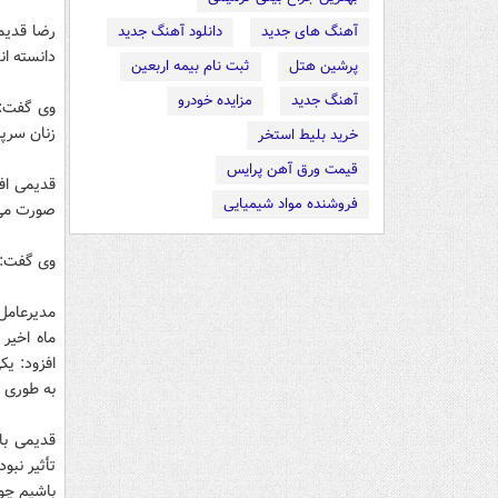
رضا قدیمی
آهنگ های جدید
دانلود آهنگ جدید
دانسته ان
پرشین هتل
ثبت نام بیمه اربعین
آهنگ جدید
مزایده خودرو
زنان سرپرست خانوار ایج
خرید بلیط استخر
قیمت ورق آهن پرایس
قدیمی افز
فروشنده مواد شیمیایی
صورت می 
وی گفت: د
مدیرعامل
ماه اخیر 
افزود: ی
به طوری ک
قدیمی با
تأثیر نب
باشیم چون