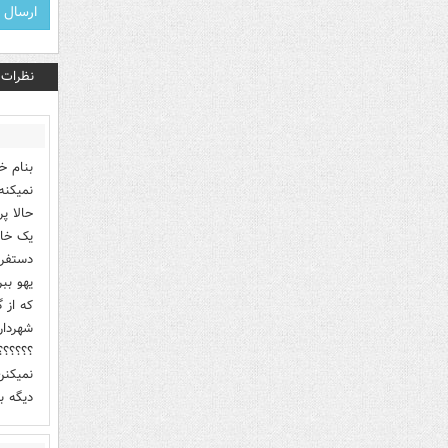
نظرات
بنام خ
نمیکنه
حالا پ
یک خان
دستفرو
یهو بب
که از 
شهردار
؟؟؟؟؟؟
نمیکنن
دیگه ب