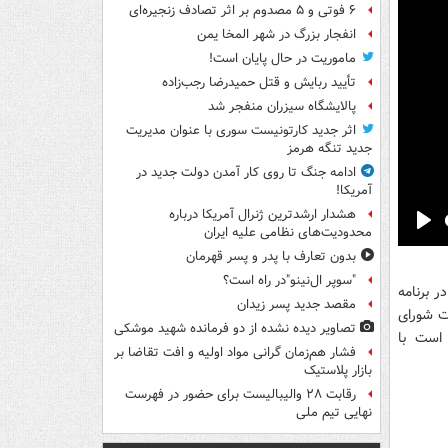
۶ فوتی و ۵ مصدوم بر اثر تصادف زنجیره‌ای
انفجار بزرگ در شهر المخا یمن
ماموریت در حال پایان است!
تأیید ربایش و قتل حمیدرضا رجب‌زاده
پالایشگاه سیزران منفجر شد
اثر جدید کارتونیست سوری با عنوان مدیریت
جدید تنگه هرمز
ادامه جنگ تا روی کار آمدن دولت جدید در
آمریکا!
هشدار ارشدترین ژنرال آمریکا درباره
محدودیت‌های نظامی علیه ایران
Pla
بدون تعارف با پدر و پسر قهرمان
"سوپر ال‌نینو"در راه است؟
 برنامه
مقصد جدید پسر زیدان
ت شورای
تصاویر دیده‌ نشده از دو فرمانده شهید موشکی
است با
فشار هم‌زمان گرانی مواد اولیه و افت تقاضا بر
بازار پلاستیک
رقابت ۲۸ والیبالیست برای حضور در فهرست
نهایی تیم ملی