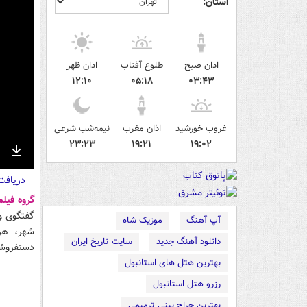
استان:
اذان صبح
طلوع آفتاب
اذان ظهر
۱۲:۱۰
۰۵:۱۸
۰۳:۴۳
غروب خورشید
اذان مغرب
نیمه‌شب شرعی
۲۳:۲۳
۱۹:۲۱
۱۹:۰۲
nter
Download
دریاف
ullscreen
گروه فیل
گفتگوی و
آپ آهنگ
موزیک شاه
شهر، هر
دانلود آهنگ جدید
سایت تاریخ ایران
دستفروشا
بهترین هتل های استانبول
رزرو هتل استانبول
بهترین جراح بینی ترمیمی