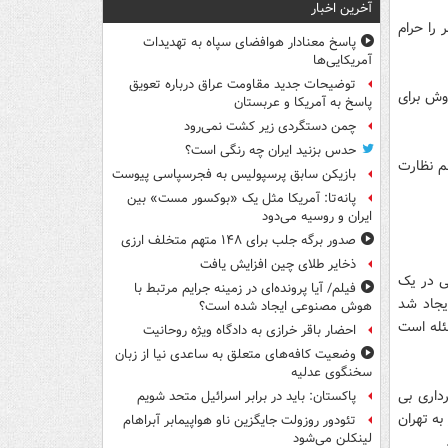
آخرین اخبار
 را حرام
پاسخ معنادار هوافضای سپاه به تهدیدات
آمریکایی‌ها
توضیحات جدید مقاومت عراق درباره تعویق
ان 54 روزبازار و شب بازار و 7 مرکز فروش برای
پاسخ به آمریکا و عربستان
چمن دستگردی زیر کشت نمی‌رود
حدس بزنید ایران چه رنگی است؟
هم نظارت
بازیکن سابق پرسپولیس به فجرسپاسی پیوست
پانه‌تا: آمریکا مثل یک «بوکسور مست» بین
ایران و روسیه می‌دود
صدور برگه جلب برای ۱۴۸ متهم متخلف ارزی
ذخایر طلای چین افزایش یافت
ی در یک
فیلم/ آیا پرونده‌ای در زمینه جرایم مرتبط با
ایجاد شد
هوش مصنوعی ایجاد شده است؟
ئله است
احضار باقر خرازی به دادگاه ویژه روحانیت
وضعیت کافه‌های متعلق به ساعدی نیا از زبان
سخنگوی عدلیه
داری بی
پاکستان: باید در برابر اسرائیل متحد شویم
ه تهران
تئودور روزولت جایگزین ناو هواپیمابر آبراهام
لینکلن می‌شود