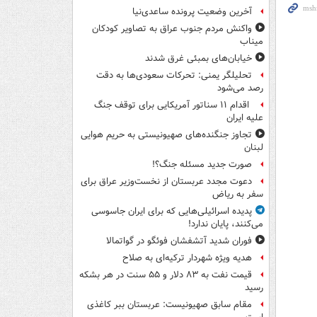
آخرین وضعیت پرونده ساعدی‌نیا
واکنش مردم جنوب عراق به تصاویر کودکان
میناب
خیابان‌های بمبئی غرق شدند
تحلیلگر یمنی: تحرکات سعودی‌ها به دقت
رصد می‌شود
اقدام ۱۱ سناتور آمریکایی برای توقف جنگ
علیه ایران
تجاوز جنگنده‌های صهیونیستی به حریم هوایی
لبنان
صورت جدید مسئله جنگ؟!
دعوت مجدد عربستان از نخست‌وزیر عراق برای
سفر به ریاض
پدیده اسرائیلی‌هایی که برای ایران جاسوسی
می‌کنند، پایان ندارد!
فوران شدید آتشفشان فوئگو در گواتمالا
هدیه ویژه شهردار ترکیه‌ای به صلاح
قیمت نفت به ۸۳ دلار و ۵۵ سنت در هر بشکه
رسید
مقام سابق صهیونیست: عربستان ببر کاغذی