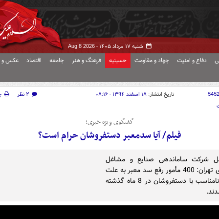
شنبه ۱۷ مرداد ۱۴۰۵ -
Aug 8 2026
ی
دفاع و امنیت
جهاد و مقاومت
حسینیه
فرهنگ و هنر
جامعه
اقتصاد
عکس و ف
545
تاریخ انتشار:
۱۸ اسفند ۱۳۹۴ - ۰۸:۱۶
۲ نظر
چ
گفتگوی ویژه خبری؛
فیلم/ آیا سدمعبر دستفروشان حرام است؟
مل شرکت ساماندهی صنایع و مشاغل
شهرداری تهران: 400 مأمور رفع سد معبر به علت
برخورد نامناسب با دستفروشان در 8 ماه گذشته
دند.