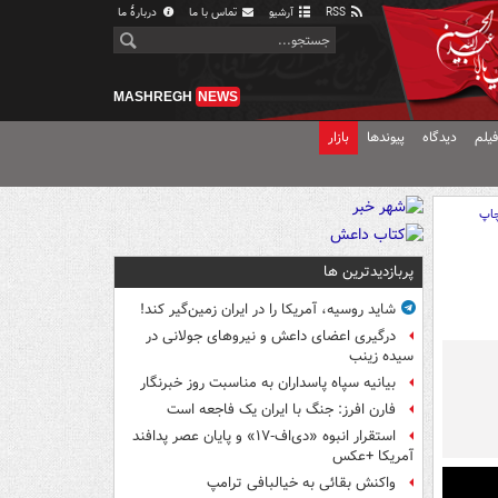
RSS
آرشیو
تماس با ما
دربارهٔ ما
MASHREGH
NEWS
یلم
دیدگاه
پیوندها
بازار
اپ
پربازدیدترین ها
شاید روسیه، آمریکا را در ایران زمین‌گیر کند!
درگیری اعضای داعش و نیروهای جولانی در
سیده زینب
بیانیه سپاه پاسداران به مناسبت روز خبرنگار
فارن افرز: جنگ با ایران یک فاجعه است
استقرار انبوه «دی‌اف‑۱۷» و پایان عصر پدافند
آمریکا +عکس
واکنش بقائی به خیالبافی ترامپ