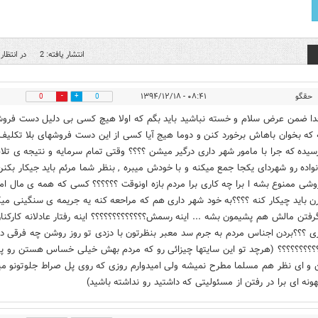
انتشار یافته: 2
در انتظار 
حقگو
۰۸:۴۱ - ۱۳۹۴/۱۲/۱۸
0
0
دا ضمن عرض سلام و خسته نباشید باید بگم که اولا هیچ کسی بی دلیل دست فرو
 که بخوان باهاش برخورد کنن و دوما هیج آیا کسی از این دست فروشهای بلا تکلیف 
رسیده که جرا با مامور شهر داری درگیر میشن ؟؟؟؟ وقتی تمام سرمایه و نتیجه ی تل
واده رو شهردای یکجا جمع میکنه و با خودش میبره , بنظر شما مرئم باید جیکار بکنن
شی ممنوع بشه ا برا چه کاری برا مردم بازه اونوقت ؟؟؟؟؟؟ کسی که همه ی مال ام
رن باید چیکار کنه ؟؟؟؟به خود شهر داری هم که مراحعه کنه یه جریمه ی سنگینی م
گرفتن مالش هم پشیمون بشه ... اینه رسمش؟؟؟؟؟؟؟؟؟؟؟؟؟ اینه رفتار عادلانه کارکنا
ی ؟؟؟بردن اجناس مردم به جرم سد معبر بنظرتون با دزدی تو روز روشن چه فرقی دا
؟؟؟؟؟؟؟؟؟ (هرچد تو این سایتها چیزائی رو که مردم بهش خیلی خساس هستن رو 
 و ای نظر هم مسلما مطرح نمیشه ولی امیدوارم روزی که روی پل صراط جلوتونو می
هونه ای برا در رفتن از مسئولیتی که داشتید رو نداشته باشید)