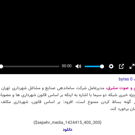
00:00
y
Mute
Settings
PIP
E
ت
f
0 bytes
م و صوت مشرق،
مدیرعامل شرکت ساماندهی صنایع و مشاغل شهرداری تهران در
یژه خبری شبکه دو سیما با اشاره به اینکه بر اساس قانون شهرداری ها و مصوبا
 گونه بساط کردن ممنوع است، افزود: بر اساس قانون، شهرداری مکلف 
ن برخورد کند.
{$sepehr_media_1424415_400_300}
دانلود