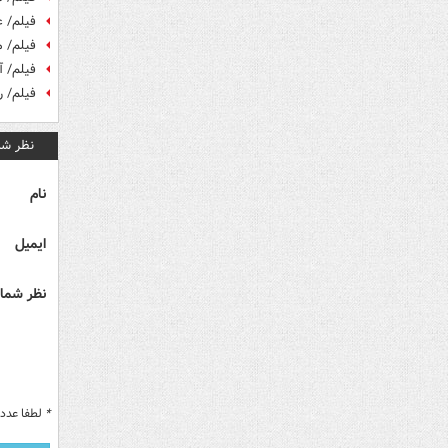
فیلم/ 
فیلم/ م
فیلم/ آ
فیلم/ رو
نظر شم
نام
ایمیل
نظر شما 
*
لطفا عدد م