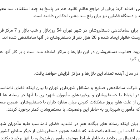
 اضافه کرد: برخی از مراجع عظام تقلید هم در پاسخ به چند استفتاء، سد معبر
د و دستگاه قضایی نیز برای رفع سد معبر، احکامی داشته است.
وی گفت: برای ساماندهی دستفروشان در شهر تهر
اد شده و 20 هزار نفر از دستفروشان در آنها ساماندهی شده اند.
ود: فعالیت دستفروشان در این بازارها و مراکز ضابطه مند است و بر کار آنها 
گیرد.
ر سال آینده تعداد این بازارها و مراکز افزایش خواهد یافت.
 شرکت ساماندهی صنایع و مشاغل شهرداری تهران با بیان اینکه فضای نامناسب
در ارتباط با دستفروشان و برخوردهای مأموران شهرداری با آنها در رسانه ها 
کی از علت های بروز مشکلات کنونی میان مغازه داران با دستفروشان، همین مس
ه مأموران شهرداری به خاطر این وضعیت، با دستفروشان کمتر برخورد کردند.
 بیان اینکه رسانه های بیگانه هم در تشدید فضای نامناسب علیه مأموران شهر
ودند گفت: این مسئله باعث شد که شاهد هجوم دستفروشان از دیگر مناطق کشور ب
 احتمال می دادند به خاطر شرایط موجود، مأموران شهرداری با آنها برخورد نکنند.