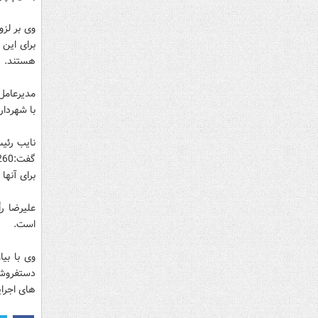
وی بر لزو
برای این
هستند.
با شهرداری ت
نایب رئی
برای آنها
علیرضا ر
است.
وی با بیا
دستفروشا
های اجرای