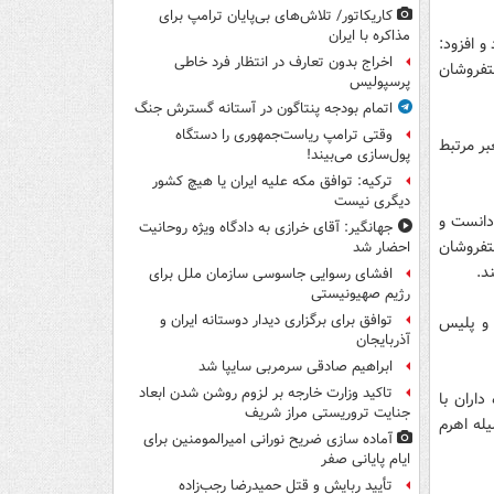
کاریکاتور/ تلاش‌های بی‌پایان ترامپ برای
مذاکره با ایران
و افزود:
اخراج بدون تعارف در انتظار فرد خاطی
تفروشان
پرسپولیس
اتمام بودجه پنتاگون در آستانه گسترش جنگ
وقتی ترامپ ریاست‌جمهوری را دستگاه
 400 مأمور رفع سد معبر مرتبط
پول‌سازی می‌بیند!
ترکیه: توافق مکه علیه ایران یا هیچ کشور
دیگری نیست
دانست و
جهانگیر: آقای خرازی به دادگاه ویژه روحانیت
ستفروشان
احضار شد
د.
افشای رسوایی جاسوسی سازمان ملل برای
رژیم صهیونیستی
توافق برای برگزاری دیدار دوستانه ایران و
 و پلیس
آذربایجان
ابراهیم صادقی سرمربی سایپا شد
تاکید وزارت خارجه بر لزوم روشن شدن ابعاد
داران با
جنایت تروریستی مراز شریف
له اهرم
آماده سازی ضریح نورانی امیرالمومنین برای
ایام پایانی صفر
تأیید ربایش و قتل حمیدرضا رجب‌زاده