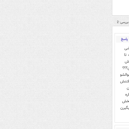
بررسی: 2
پاسخ
شی
تا
اش
؟؟؟
والشو
یکننش
ن
ره
پخش
گیرن