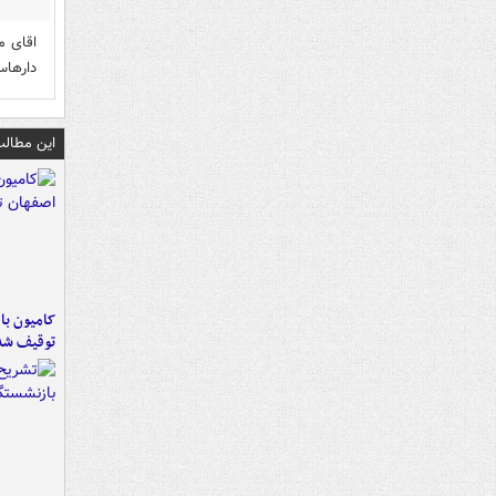
اقای م
دارهاس
این مطالب
توقیف شد