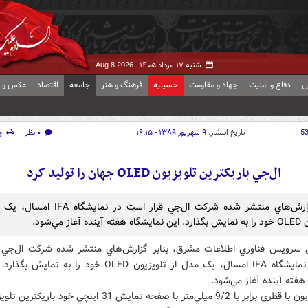
شنبه ۱۷ مرداد ۱۴۰۵ -
Aug 8 2026
ی
دفاع و امنیت
جهاد و مقاومت
حسینیه
فرهنگ و هنر
جامعه
اقتصاد
عکس و ف
5
تاریخ انتشار:
۹ شهریور ۱۳۸۹ - ۱۶:۱۵
۰ نظر
چ
ال‌جي باريکترين تلويزيون OLED جهان را توليد کرد
بنابر گزارش‌هاي منتشر شده شرکت ال‌جي قرار است در نم
ه آغاز مي‌شود.
 سرويس فناوري اطلاعات مشرق، بنابر گزارش‌هاي منتشر شده شرکت ال‌جي ق
است در نمايشگاه IFA امسال، يک مدل از تلويزيون OLED خود را به نمايش ب
هفته آينده آغاز مي‌شود.
اين تلويزيون با قطري برابر با 9/2 ميلي‌متر با صفحه نمايش 31 اينچي خود 