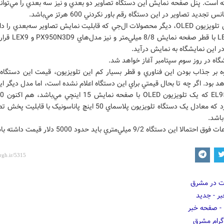
ه است. پنل صفحه نمايش اين دستگاه تصاوير دو بعدي و نيز سه بعدي را مي‌توان
 تجديد تصاوير در اين دستگاه رقم باور نکردني 600 هرتز مي‌باشد.
غير از اين تلويزيون OLED، ديگر محصولات ال‌جي که قابليت نمايش تصاوير سه‌بعدي را 
مدل LEX8 با قطر صفحه نمايش 
ر اين نمايشگاه به نمايش درآيد.
گاه در روز سوم سپتامبر آغاز خواهد شد.
وه بر جذاب بودن اين فناوري و قطر بسيار کم اين تلويزيون، قيمت اين دستگاه 
د بود. اگر چه تا بحال قيمتي براي اين دستگاه اعلام نشده است، اما مدل ديگر 
قيمت دارد که معادل يک دستگاه تلويزيون پلاسماي 50 اينچ پاناسونيک با قا
باشد.
مالا اين دستگاه 9/2 ميلي‌متري بايد حدود 5000 دلار قيمت داشته باشد.