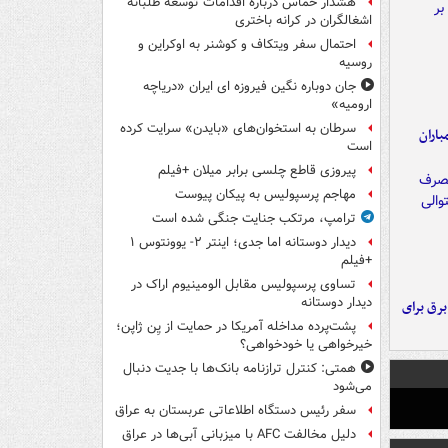
هشدار حماس درباره اقدامات توسعه طلبانه
اشغالگران در کرانه باختری
احتمال سفر ویتکاف و کوشنر به اوکراین و
روسیه
جان دوباره نگین فیروزه ای ایران «دریاچه
ارومیه»
سرطان به استخوان‌های «بایدن» سرایت کرده
اران
است
پیروزی قاطع چلسی برابر میلان +فیلم
مهاجم پرسپولیس به پیکان پیوست
ترامپ، مرتکب جنایت جنگی شده است
دیدار دوستانه اما جدی؛ اینتر ۲- یوونتوس ۱
+فیلم
تساوی پرسپولیس مقابل الومینیوم اراک در
دیدار دوستانه
 برق برای
پشت‌پرده مداخله آمریکا در حمایت از یِن ژاپن؛
خیرخواهی یا خودخواهی؟
همتی: کنترل ترازنامه بانک‌ها با جدیت دنبال
می‌شود
سفر رئیس دستگاه اطلاعاتی عربستان به عراق
دلیل مخالفت AFC با میزبانی آبی‌ها در عراق