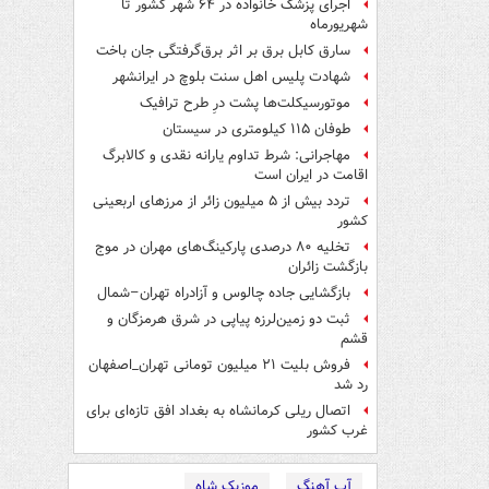
اجرای پزشک خانواده در ۶۴ شهر کشور تا
شهریورماه
سارق کابل برق بر اثر برق‌گرفتگی جان باخت
شهادت پلیس اهل سنت بلوچ در ایرانشهر
موتورسیکلت‌ها پشت درِ طرح ترافیک
طوفان ۱۱۵ کیلومتری در سیستان
مهاجرانی: شرط تداوم یارانه نقدی و کالابرگ
اقامت در ایران است
تردد بیش از ۵ میلیون زائر از مرزهای اربعینی
کشور
تخلیه ۸۰ درصدی پارکینگ‌های مهران در موج
بازگشت زائران
بازگشایی جاده چالوس و آزادراه تهران–شمال
ثبت دو زمین‌لرزه پیاپی در شرق هرمزگان و
قشم
فروش بلیت ۲۱ میلیون تومانی تهران_اصفهان
رد شد
اتصال ریلی کرمانشاه به بغداد افق تازه‌ای برای
غرب کشور
آپ آهنگ
موزیک شاه