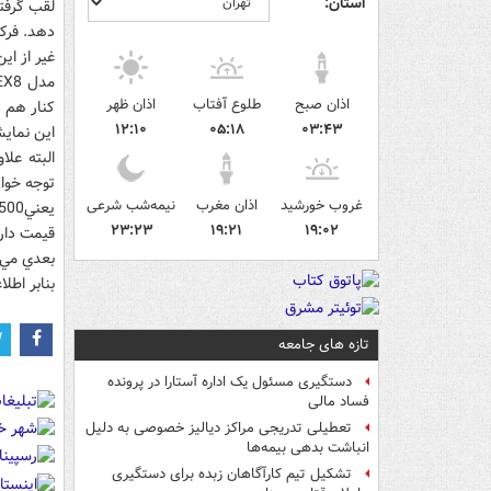
استان:
لقب گرفت
دهد. فرکانس
اذان صبح
طلوع آفتاب
اذان ظهر
کنار هم د
۱۲:۱۰
۰۵:۱۸
۰۳:۴۳
اين نمايش
البته علا
توجه خواه
غروب خورشید
اذان مغرب
نیمه‌شب شرعی
۲۳:۲۳
۱۹:۲۱
۱۹:۰۲
بعدي مي‌
بنابر اطلاعات فوق احت
تازه های جامعه
دستگیری مسئول یک اداره آستارا در پرونده
فساد مالی
تعطیلی تدریجی مراکز دیالیز خصوصی به دلیل
انباشت بدهی بیمه‌ها
تشکیل تیم کارآگاهان زبده برای دستگیری