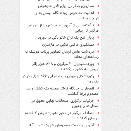
سناریوی بلاگر زن برای قتل شوهرش
اهمیت تشخیص زودهنگام بیماری‌های
دریچه‌ای قلب
ناگفته‌هایی از آمپول های لاغری؛ از عوارض
مرگبار تا زیبایی
پایان تلخ یک نزاع خانوادگی در دورود
دستگیری قاضی قلابی در مازندران
بازداشت عامل ارسال تصاویر پرتاب موشک به
رسانه‌های معاند
پورجمشیدیان: ۲ میلیون و ۸۲۸ هزار زائر
اربعین به کشور بازگشتند
رکوردشکنی مهران با جابه‌جایی ۲۶۶ هزار زائر در
یک روز
انفجار در جایگاه CNG صحنه یک کشته و سه
مصدوم برجا گذاشت
جزئیات برگزاری امتحانات نهایی معوق در
استان‌های جنوبی
تصادف مرگبار در محور اهواز–شوش ۲ کشته
بر جای گذاشت
آخرین وضعیت مصدومان شهرک شمس‌آباد