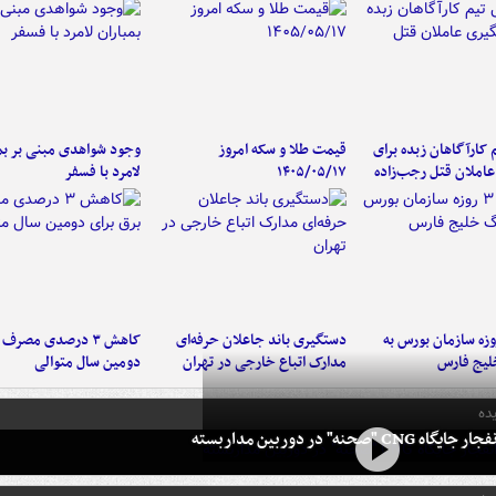
کارآگاهان زبده برای
قیمت طلا و سکه امروز
وجود شواهدی مبنی بر بمب
املان قتل رجب‌زاده
۱۴۰۵/۰۵/۱۷
لامرد با فسفر
لت ۳ روزه سازمان بورس به
دستگیری باند جاعلان حرفه‌ای
کاهش ۳ درصدی مصرف
لیج فارس
مدارک اتباع خارجی در تهران
دومین سال متوالی
ده
 CNG "صحنه" در دوربین مداربسته