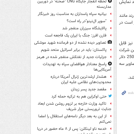
د نمايش
لحظه انفجار جایگاه CNG "صحنه" در دوربین
مداربسته
بیانیه سپاه پاسداران به مناسبت روز خبرنگار
دارند مانند
"سوپر ال‌نینو"در راه است؟
8/8 ميلي‌متر و نيز مدل‌هاي PX950N3D9 و LEX9 قرار است در
پالایشگاه سیزران منفجر شد
فارن افرز: جنگ با ایران یک فاجعه است
نيز قابل
تصاویر دیده‌ نشده از دو فرمانده شهید موشکی
اين شرکت
پاکستان: باید در برابر اسرائیل متحد شویم
يعنيEL9500 که يک تلويزيون OLED با صفحه نمايش 15 اينچي مي‌باشد، هم اکنون 2500 دلار
جزئیات جدید از نفتکش منفجر شده در هرمز
بليت پخش تصاوير سه
پاسخ معنادار هوافضای سپاه به تهدیدات
آمریکایی‌ها
هشدار ارشدترین ژنرال آمریکا درباره
محدودیت‌های نظامی علیه ایران
مقصد جدید پسر زیدان
حتی اوکراین هم به ترکیه حمله کرد
تاکید وزارت خارجه بر لزوم روشن شدن ابعاد
جنایت تروریستی مزار شریف
از این به بعد دیگر نامه‌های استقلال را امضا
نمی‌کنم
خدمه ناو لینکلن: پس از ۸ ماه حضور در دریا