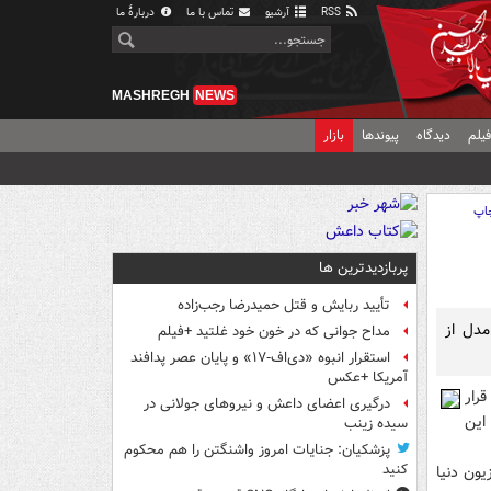
RSS
آرشیو
تماس با ما
دربارهٔ ما
MASHREGH
NEWS
یلم
دیدگاه
پیوندها
بازار
اپ
پربازدیدترین ها
تأیید ربایش و قتل حمیدرضا رجب‌زاده
ايشگاه IFA امسال، يک مدل از
مداح جوانی که در خون خود غلتید +فیلم
استقرار انبوه «دی‌اف‑۱۷» و پایان عصر پدافند
آمریکا +عکس
رار
درگیری اعضای داعش و نیروهای جولانی در
گذارد. اين
سیده زینب
پزشکیان: جنایات امروز واشنگتن را هم محکوم
کنید
باريکترين تلويزيون دنيا