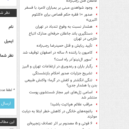
عاملان قتل رجب‌زاده
وجود شواهدی مبنی بر بمباران لامرد با فسفر
نظر شم
صدور ۱۰ فقره حکم قصاص برای «کلثوم
اکبری»
نام
هشدار نسبت به وفوع تندباد در تهران
دستگیری باند جاعلان حرفه‌ای مدارک اتباع
خارجی در تهران
ایمیل
تأیید ربایش و قتل حمیدرضا رجب‌زاده
کامیون با راننده ۸ ساله در اصفهان توقیف شد
نظر شما 
"سوپر ال‌نینو"در راه است؟
رگبار باران و رعدوبرق در ارتفاعات تهران و البرز
تشریح جزئیات صدور احکام بازنشستگی
تنگی انگشتر و کفش در گرما؛ واکنش طبیعی
بدن یا هشدار جدی؟
*
لطفا عدد م
اسامی ژل‌های غیر مجاز شستشوی پوست
منتشر شد
مراقب علائم هپاتیت باشید!
باغچه‌های خانگی در کاهش خطر ابتلا به دیابت
موثرند
این مطالب
۶ فوتی و ۵ مصدوم بر اثر تصادف زنجیره‌ای