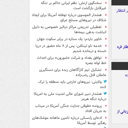
سخنگوی ارتش: نظم ایرانی حاکم بر تنگه
غیرقابل بازگشت است
هشدار الموسوی درباره توطئه آمریکا برای ایجاد
شکاف در نیروهای مسلح عراق
تعطیلی تدریجی مراکز دیالیز خصوصی به دلیل
انباشت بدهی بیمه‌ها
خاویر باردم؛ یک ستاره در برابر سکوت جهان
خدمه ناو لینکلن: پس از ۸ ماه حضور در دریا
ار فرد
خسته و درمانده‌ شدیم
توافق بغداد و شرکت «شورون» برای احداث
خط لوله بصره
تشکیل تیم کارآگاهان زبده برای دستگیری
عاملان قتل رجب‌زاده
ولایتی: نیروهای خارجی باید منطقه را ترک
کنند
هشدار دبیر شورای عالی امنیت ملی به امریکا
درباره تنگه هرمز
پرونده حقوقی جنایت جنگی آمریکا در میناب
انی از
به جریان افتاد
ادعای زلنسکی درباره تامین ماهانه موشک‌های
رهگیر توسط آمریکا