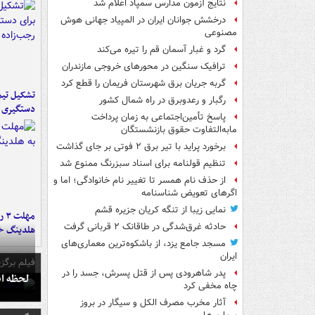
نتایج آزمون مدارس سمپاد اعلام شد
درخشش جوانان ایران در المپیاد جهانی هوش
مصنوعی
گرد و غبار آسمان قم را تیره می‌کند
ترافیک سنگین در محورهای خروجی مازندران
گربه جریان برق شهرستان فریمان را قطع کرد
تشکیل تیم 
رگبار و رعدوبرق در راه شمال کشور
دستگیری ع
پاسخ تأمین‌اجتماعی به زمان پرداخت
مابه‌التفاوت حقوق بازنشستگان
برخورد پراید با تیر برق ۲ فوتی بر جای گذاشت
تنظیم قولنامه برای اسناد سبزرنگ ممنوع شد
از حذف نام همسر تا تغییر نام خانوادگی؛ اما و
اگرهای تعویض شناسنامه
نمایی زیبا از تنگه کریان جزیره قشم
مه
حادثه غرق‌شدگی در طاقانک ۲ قربانی گرفت
هلدینگ خ
مسجد جامع یزد، از باشکوه‌ترین معماری‌های
ایران
فیلم برگزی
پدر شاهرودی پس از قتل پسرش، جسد را در
لحظه انفجار جایگاه
چاه مخفی کرد
آثار مخرب مصرف الکل و سیگار در بروز