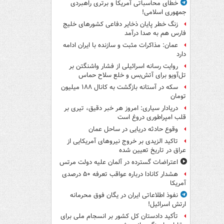
خطای محاسباتی آمریکا و برتری راهبردی
جمهوری اسلامی!
زنگ خطر پایان ذخایر دفاعی کشورهای خلیج
فارس هم به صدا درآمد
عمان: مذاکرات مثبت و سازنده با ایران ادامه
دارد
روایت رسانه اسرائیلی از فشار واشنگتن بر
تل‌آویو برای آتش‌بس و خلع سلاح حماس
سکه در آستانه بازگشت به کانال ۱۸۸ میلیون
تومان
دریادار سیاری: امروز هر خبر دقیق، تیری بر
قلب امپراطوری دروغ است
وقوع حادثه دریایی در ساحل عمان
تاکید الزیدی بر خروج نیروهای آمریکایی از
عراق در تاریخ تعیین شده
اعتراضات گسترده در آلمان علیه دولت مرتس
هشدار کانادا درباره عواقب تعرفه ۵۰ درصدی
آمریکا
نفوذ اطلاعاتی ایران در یگان فوق محرمانه
ارتش اسرائیل!
تأکید دادستان کل کشور بر انسجام ملی برای