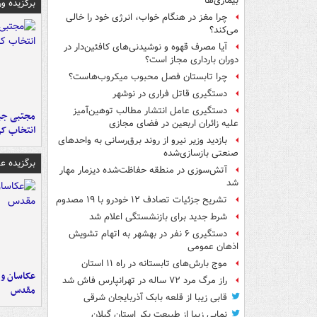
بیماری‌ها
برگزیده و
چرا مغز در هنگام خواب، انرژی خود را خالی
می‌کند؟
آیا مصرف قهوه و نوشیدنی‌های کافئین‌دار در
دوران بارداری مجاز است؟
چرا تابستان فصل محبوب میکروب‌هاست؟
دستگیری قاتل فراری در نوشهر
دستگیری عامل انتشار مطالب توهین‌آمیز
مجتبی جبا
علیه زائران اربعین در فضای مجازی
انتخاب کر
بازدید وزیر نیرو از روند برق‌رسانی به واحدهای
صنعتی بازسازی‌شده
برگزیده 
آتش‌سوزی در منطقه حفاظت‌شده دیزمار مهار
شد
تشریح جزئیات تصادف ۱۲ خودرو با ۱۹ مصدوم
شرط جدید برای بازنشستگی اعلام شد
دستگیری ۶ نفر در بهشهر به اتهام تشویش
اذهان عمومی
موج بارش‌های تابستانه در راه ۱۱ استان
عکاسان و 
راز مرگ مرد ۷۲ ساله در تهرانپارس فاش شد
مقدس
قابی زیبا از قلعه بابک آذربایجان شرقی
نمایی زیبا از طبیعت بکر استان گیلان