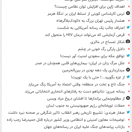
اهداف ژاپن برای افزایش توان نظامی چیست؟
ترس کارشناس کویتی از تسلط ایران بر تنگۀ هرمز
هشدار پلیس تهران بزرگ به «کودک‌بلاگرها»
اعتراف جالب یک رسانه آمریکایی به شکست
قرص آزمایشی که می‌تواند درمان HIV را متحول کند
شکار تمساح در مالزی
دلایل پارگی رگ خونی در چشم
توافق مکه برای سعودی امنیت آور نیست!
علل مرگ زنان در ایران؛ بیماری‌های قلبی همچنان در صدر
میدان‌داری یک دهه نودی در بین‌الحرمین
از غزه بگویید...! حتی با یک توییت!
جنگ تاج و تخت در منطقه؛ وقتی اعتماد به آمریکا رنگ می‌بازد
رسانه عبری: نتانیاهو دست به رفتارهای انتحاری انتخاباتی می‌زند
از مظلوم‌نمایی براندازها تا افشای دروغ مراد ویسی
حملات توپخانه‌ای رژیم صهیونیستی به جنوب لبنان
صفار هرندی: تشییع تاریخی رهبر انقلاب تاثیر شگرفی بر صحنه نبرد داشت
توضیحات معاون امنیتی و انتظامی وزیر کشور درباره قتل حمیدرضا رجب زاده
بازتاب پیامدهای جنگ علیه ایران در رسانه‌های جهان