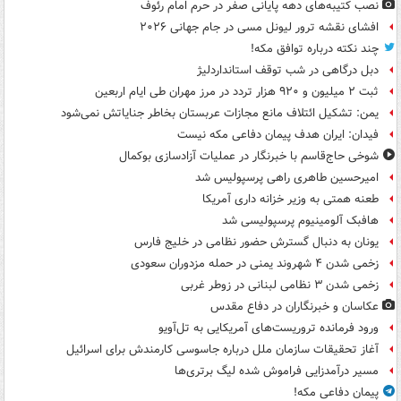
نصب کتیبه‌های دهه پایانی صفر در حرم امام رئوف
افشای نقشه ترور لیونل مسی در جام جهانی ۲۰۲۶
چند نکته درباره توافق مکه!
دبل درگاهی در شب توقف استانداردلیژ
ثبت ۲ میلیون و ۹۲۰ هزار تردد در مرز مهران طی ایام اربعین
یمن: تشکیل ائتلاف مانع مجازات عربستان بخاطر جنایاتش نمی‌شود
فیدان: ایران هدف پیمان دفاعی مکه نیست
شوخی حاج‌قاسم با خبرنگار در عملیات آزادسازی بوکمال
امیرحسین طاهری راهی پرسپولیس شد
طعنه همتی به وزیر خزانه داری آمریکا
هافبک آلومینیوم پرسپولیسی شد
یونان به دنبال گسترش حضور نظامی در خلیج فارس
زخمی شدن ۴ شهروند یمنی در حمله مزدوران سعودی
زخمی شدن ۳ نظامی لبنانی در زوطر غربی
عکاسان و خبرنگاران در دفاع مقدس
ورود فرمانده تروریست‌های آمریکایی به تل‌آویو
آغاز تحقیقات سازمان ملل درباره جاسوسی کارمندش برای اسرائیل
مسیر درآمدزایی فراموش شده لیگ برتری‌ها
پیمان دفاعی مکه!