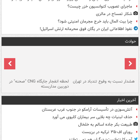
ماجرای تصویب کنوانسیون خزر چیست؟
شکار تمساح در مالزی
چرا بیت المال باید خرج مجرمان امنیتی شود؟
نفوذ اطلاعاتی ایران در یگان فوق محرمانه ارتش اسرائیل!
حوادث
ای
هشدار نسبت به وفوع تندباد در تهران
لحظه انفجار جایگاه CNG "صحنه" در
دس
دوربین مداربسته
ات
آخرین اخبار
آتش‌سوزی در تأسیسات آرامکو در جنوب غرب عربستان
حذف لبنیات چه بلایی سر بیماران کلیوی می آورد
طبیعت بکر جاده اسالم به خلخال
رویای اف-۳۵ ترکیه در بن‌بست
آمریکا نتوانست؛ دیگران هم نمی توانند