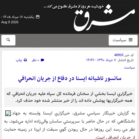
یکشنبه ۱۸ مرداد ۱۴۰۵ -
Aug 9 2026
سیاست
کد خبر
48903
تاریخ انتشار:
۷ خرداد ۱۳۹۰ - ۱۹:۴۶
۰ نظر
چاپ
سیاست
سانسور ناشيانه ايسنا در دفاع از جريان انحرافي
خبرگزاري ايسنا بخشي از سخنان فرمانده کل سپاه عليه جريان انحرافي که
همه خبرگزاريها پوشش داده اند را از خبر منتشر شده خود حذف کرد.
به گزارش خبرنگار سياسي مشرق، خبرگزاري ايسنا وابسته به جهاد
دانشگاهي که در حال حاضر با سرپرستي ساسان والي‌زاده اداره مي‌شود، به
نظر مي رسد اين روزها در حال ربودن گوي سبقت از ايرنا در زمينه حمايت
از جريان انحرافي است.