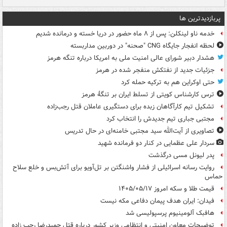
پربازدیدترین ها
خدمه ناو لینکلن: پس از ۸ ماه حضور در دریا خسته و درمانده‌ شدیم
لحظه انفجار جایگاه CNG "صحنه" در دوربین مداربسته
هشدار دبیر شورای عالی امنیت ملی به امریکا درباره تنگه هرمز
جزئیات جدید از نفتکش منفجر شده در هرمز
حتی اوکراین هم به ترکیه حمله کرد
ترس کارشناس کویتی از تسلط ایران بر تنگۀ هرمز
تشکیل تیم کارآگاهان زبده برای دستگیری عاملان قتل رجب‌زاده
مجتبی جباری تیم جدیدش را انتخاب کرد
تصاویری از آیت‌الله سید مجتبی خامنه‌ای در حال تدریس
سردار علی عظمایی در کنار دو فرمانده شهید
پدر لیونل مسی درگذشت
روایت رسانه اسرائیلی از فشار واشنگتن بر تل‌آویو برای آتش‌بس و خلع سلاح
حماس
قیمت طلا و سکه امروز ۱۴۰۵/۰۵/۱۷
فیدان: ایران هدف پیمان دفاعی مکه نیست
هافبک آلومینیوم پرسپولیسی شد
توضیحات معاون امنیتی و انتظامی وزیر کشور درباره قتل حمیدرضا رجب زاده