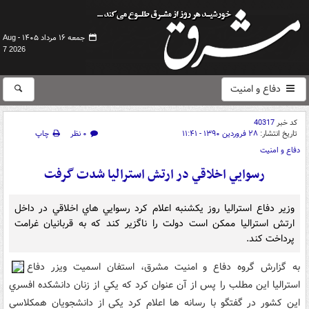
جمعه ۱۶ مرداد ۱۴۰۵ -
Aug
7 2026
دفاع و امنیت
کد خبر
40317
تاریخ انتشار:
۲۸ فروردین ۱۳۹۰ - ۱۱:۴۱
۰ نظر
چاپ
دفاع و امنیت
رسوايي اخلاقي در ارتش استراليا شدت گرفت
وزير دفاع استراليا روز يکشنبه اعلام کرد رسوايي هاي اخلاقي در داخل
ارتش استراليا ممکن است دولت را ناگزير کند که به قربانيان غرامت
پرداخت کند.
به گزارش گروه دفاع و امنيت مشرق، استفان اسميت ويزر دفاع
استراليا اين مطلب را پس از آن عنوان کرد که يکي از زنان دانشکده افسري
اين کشور در گفتگو با رسانه ها اعلام کرد يکي از دانشجويان همکلاسي