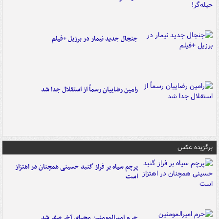
جنجال جدید نیمار در برزیل +فیلم
رامین رضاییان رسماً از استقلال جدا شد
برگزیده عکس
پرچم سیاه بر فراز گنبد حسینی همچنان در اهتزاز
است
حرم امیرالمومنین محیای آخر صفر شد