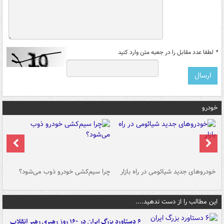
*
لطفا عدد مقابل را در جعبه متن وارد کنید
خودرو
خودروهای جدید شیائومی در راه بازار
چرا سیم‌کشی خودرو ذوب می‌شود؟
شو
این مطالب را از دست ندهید....
۶ دستاورد بزرگ ایران در ۱۶۰ روز رهبری رهبر انقلاب