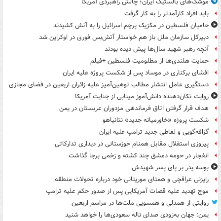
موشک‌های بالستیک ایران؛ چالش راهبردی آمریکا
باید افراد کارآمدتر را به کار گرفت
حامیان فلسطین در مکزیک پرچم اسرائیل را به آتش کشیدند
دبیرکل سازمان ملل باز هم خواستار آتش‌بس فوری در اوکراین شد
آنچه رهبر شهید سال‌ها پیش دیده بودند
حمایت هلندی‌ها از مظلومیت فلسطین +فیلم
افشای برکناری در موساد پس از شکست پروژه علیه ایران
دستگیری عامل انتشار مطالب توهین‌آمیز علیه زائران اربعین در فضای مجازی
روایت تکان‌دهنده دانش‌آموز مینابی از جنایت آمریکا
هدف قرار گرفتن اتاق‌ فرماندهی مزدوران عربستان در یمن
شکست پروژه «خاورمیانه جدید» نتانیاهو
گزافه‌گویی و لفاظی جدید ترامپ علیه ایران
پیروزی استقلال مقابل همنام خوزستانی در دیداری تدارکاتی
انفجار در حومه دمشق چند کشته و زخمی برجا گذاشت
بوسه‌ پدر بر پای پسر شهیدش
رایزنی عراقچی و همتای موریتانی خود درباره تحولات منطقه
موج تهدید علیه قضات آمریکایی پس از صدور حکم علیه ترامپ
روایتی از همدلی و همسویی ملت‌ها در مراسم اربعین
یمن: جهان به‌زودی صدای ناله سعودی‌ها را خواهد شنید