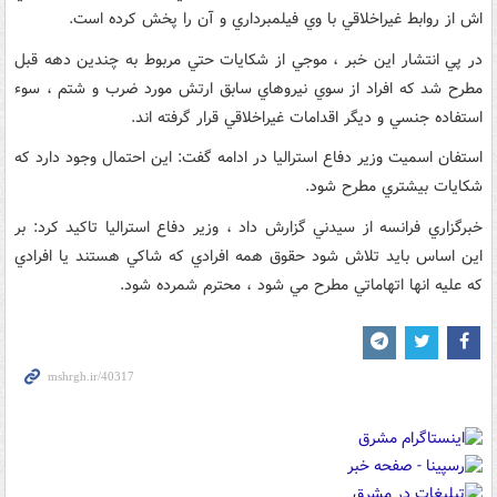
اش از روابط غيراخلاقي با وي فيلمبرداري و آن را پخش کرده است.
در پي انتشار اين خبر ، موجي از شکايات حتي مربوط به چندين دهه قبل
مطرح شد که افراد از سوي نيروهاي سابق ارتش مورد ضرب و شتم ، سوء
استفاده جنسي و ديگر اقدامات غيراخلاقي قرار گرفته اند.
استفان اسميت وزير دفاع استراليا در ادامه گفت: اين احتمال وجود دارد که
شکايات بيشتري مطرح شود.
خبرگزاري فرانسه از سيدني گزارش داد ، وزير دفاع استراليا تاکيد کرد: بر
اين اساس بايد تلاش شود حقوق همه افرادي که شاکي هستند يا افرادي
که عليه انها اتهاماتي مطرح مي شود ، محترم شمرده شود.