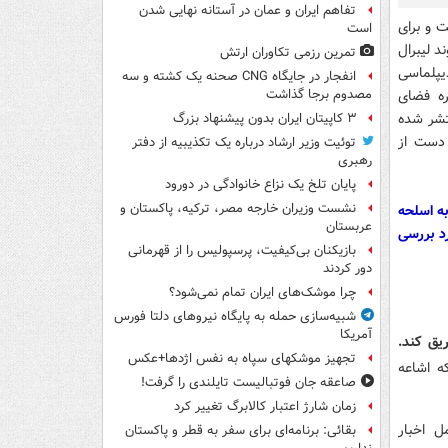
تفاهم ایران و عمان در آستانه نهایی شدن
ک واقع است و برای
است
 لیبرال
تمرین رزمی تکاوران ارتش
یپلماسی
انفجار در جایگاه CNG صحنه یک کشته و سه
ره فضای
مصدوم برجا گذاشت
نتشر شده
۳ کاپیتان ایران بدون پیشنهاد بزرگ
 دست از
توئیت وزیر ارشاد درباره یک تکذیبیه از دفتر
رهبری
پایان تلخ یک نزاع خانوادگی در دورود
نشست وزیران خارجه مصر، ترکیه، پاکستان و
ه اسلحه
عربستان
رد بررسی
بازیکنان بی‌کیفیت، پرسپولیس را از قهرمانی
دور کردند
چرا موشک‌های ایران تمام نمی‌شود؟
شبیه‌سازی حمله به پایگاه نیروهای دلتا فورس
آمریکا
ریق کند.
تجهیز موشکهای سپاه به نفس اژدها+عکس
ه اشاعه
صاعقه جان فوتبالیست تایلندی را گرفت!
زمان شارژ اعتبار کالابرگ تغییر کرد
 اخبار
بقائی: برنامه‌ای برای سفر به قطر و پاکستان