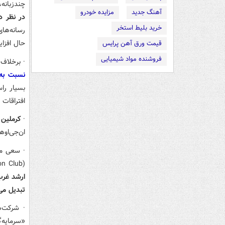
چندزبانه، س
آهنگ جدید
مزایده خودرو
در نظر دارد با افزایش 41 درصدی
خرید بلیط استخر
رسانه‌ها
حال افزا
قیمت ورق آهن پرایس
فروشنده مواد شیمیایی
·
برخلاف 
نسبت به 
بسیار را
افتراقات
·
کرملین ا
ان‌جی‌اوه
·
سعی می
(The Valdai International Discussion
Club) به عضویت در آورده شوند.
ارشد غرب
تبدیل می
·
شرکت‌ه
«سرمایه‌