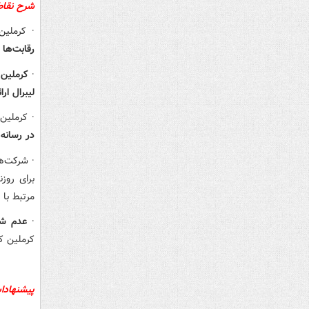
شرح نقا
·
کرملین
رقابت‌ها 
·
کرملین
لیبرال ارا
·
کرملین 
در رسانه‌
·
شرکت‌ه
برای روز
مرتبط با
·
عدم شف
کرملین کم
پیشنهادا