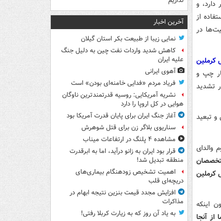
نداریم
تفاده از
آخرین اخبار
ت‌ها در
نمایی زیبا از طبیعت بکر استان گیلان
کاهش شدید واردات نفت چین به دلیل جنگ
علیه ایران
 کرملین
آهوی ایرانی
ار چپ و
فریاد مردم «فدایی خامنه‌ای بودن» است
ر تشدید
نشریه آمریکایی: روسیه قدرتمندترین ناوگان
هوایی در کل اروپا را دارد
آغاز جنگ ایران برای پایان قدرت آمریکا بود
 و تبعید
سناریوی بلاگر زن برای قتل شوهرش
مشاهده ۴ پلنگ در ارتفاعات میناب
 والدای
قرار بود ایران به زانو درآید، اما به ابرقدرت
تخصصان
منطقه تبدیل شد!
اهمیت تشخیص زودهنگام بیماری‌های
 کرملین
دریچه‌ای قلب
افزایش مجدد قیمت بنزین نتیجه ابهام در
مذاکرات
ن اینکه
به یاد آن روز که به زیارت کربلا رفتی!
ا از آنجا