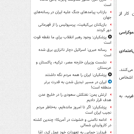
است
بازتاب پیامدهای جنگ علیه ایران در رسانه‌های
ن کار
از
جهان
بازیکنان بی‌کیفیت، پرسپولیس را از قهرمانی
دور کردند
موکراسی
پزشکیان: وجود رهبر انقلاب برای ما نقطه قوت
است
رسانه عبری: اسرائیل دچار ناترازی برق شده
‌اعتمادی
است
نشست وزیران خارجه مصر، ترکیه، پاکستان و
عربستان
ی‌کنند.
پزشکیان: ایران را همه مردم نگه داشتند
ن اشخاص
ایران در مسیر تبدیل شدن به قدرت برتر
منطقه است!
ارتش یمن: نفتکش سعودی را در خلیج عدن
 غرب
، به
هدف قرار دادیم
پزشکیان: اگر تا امروز مانده‌ایم، به‌خاطر مردم
نجیب ایران است
ادامه ناامنی و خشونت در آمریکا؛ چندین کشته
در کارولینای شمالی
فیدان: حماس به تعهدات خود عمل کرد، امّا