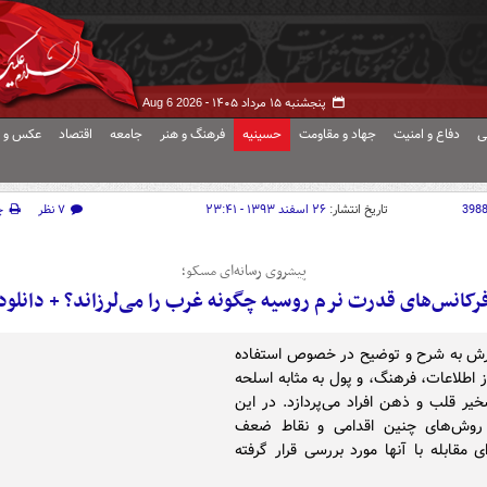
پنجشنبه ۱۵ مرداد ۱۴۰۵ -
Aug 6 2026
ی
دفاع و امنیت
جهاد و مقاومت
حسینیه
فرهنگ و هنر
جامعه
اقتصاد
عکس و ف
398
تاریخ انتشار:
۲۶ اسفند ۱۳۹۳ - ۲۳:۴۱
۷ نظر
چ
پیشروی رسانه‌ای مسکو؛
رکانس‌های قدرت نرم روسیه چگونه غرب را می‌لرزاند؟ + دانلود
رش به شرح و توضیح در خصوص استفاده
 اطلاعات، فرهنگ،‌ و پول به مثابه اسلحه
خیر قلب و ذهن افراد می‌پردازد. در این
روش‌های چنین اقدامی و نقاط ضعف
ی مقابله با آنها مورد بررسی قرار گرفته