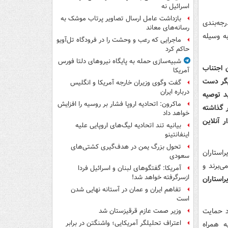
اسرائیل نه
بازداشت عامل ارسال تصاویر پرتاب موشک به
جه‌بندی
رسانه‌های معاند
به وسیله
ماجرایی که رعب و وحشت را در فرودگاه تل‌آویو
حاکم کرد
شبیه‌سازی حمله به پایگاه نیروهای دلتا فورس
ن اجتناب
آمریکا
دیگر دست
گفت وگوی وزیران خارجه آمریکا و انگلیس
درباره ایران
ید توصیه
ماکرون: اتحادیه اروپا فشار بر روسیه را افزایش
ر گذاشته
خواهد داد
ر آنلاین
بیانیه تند اتحادیه لیگ‌های اروپایی علیه
اینفانتینو
تحول بزرگ یمن در هدف‌گیری کشتی‌های
راستاران
سعودی
ی‌برند و
آمریکا: گفتگوهای لبنان و اسرائیل فردا
ازسرگرفته خواهد شد!
راستاران
تفاهم ایران و عمان در آستانه نهایی شدن
است
د حمایت
وزیر صمت عازم قرقیزستان شد
اعتراف تحلیلگر آمریکایی؛ واشنگتن در برابر
ه همراه