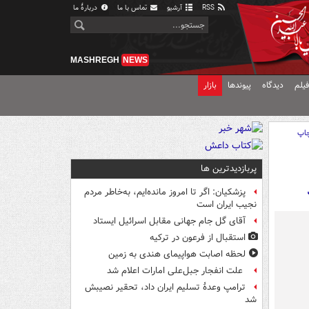
RSS
آرشیو
تماس با ما
دربارهٔ ما
MASHREGH
NEWS
یلم
دیدگاه
پیوندها
بازار
اپ
پربازدیدترین ها
پزشکیان: اگر تا امروز مانده‌ایم، به‌خاطر مردم
نجیب ایران است
آقای گل جام جهانی مقابل اسرائیل ایستاد
استقبال از فرعون در ترکیه
لحظه اصابت هواپیمای هندی به زمین
علت انفجار جبل‌علی امارات اعلام شد
ترامپ وعدۀ تسلیم ایران داد، تحقیر نصیبش
شد