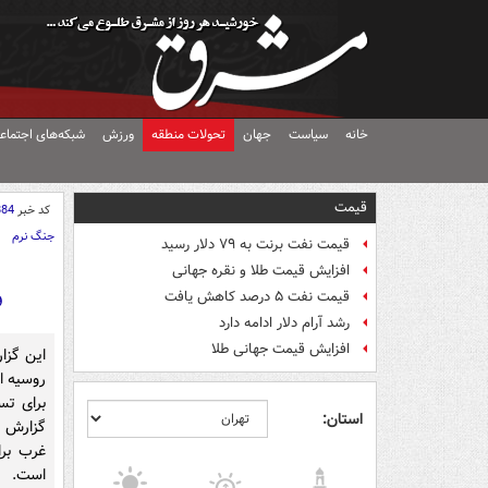
خانه
سیاست
جهان
تحولات منطقه
ورزش
شبکه‌های اجتماع
قیمت
کد خبر
884
جنگ نرم
قیمت نفت برنت به ۷۹ دلار رسید
افزایش قیمت طلا و نقره جهانی
ف
قیمت نفت ۵ درصد کاهش یافت
رشد آرام دلار ادامه دارد
افزایش قیمت جهانی طلا
این گزا
روسیه از
برای تس
استان:
گزارش 
غرب برا
است.