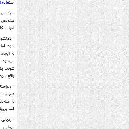
استفاده ا
·
یک بین
مشخص بین‌
آنها اشک
·
«منشور 
شود. اما 
به ایجاد 
می‌شود ـ 
شوند. یک 
واقع شود.
·
ویراست
عمومی» یا
به مباحث
ضد پروپاگ
·
ردیابی 
کرملین د