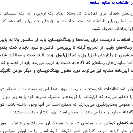
ز اطلاعات به مثابه اسلحه
‌الملل شفاف برای اطلاعات نادرست: ایجاد یک ان‌جی‌او که یک سیستم در
المللی برای اطلاعات نادرست ایجاد کند و ابزارهای تحلیلی‌ای ارائه دهد که 
ال ارتباطات تعریف شود.
اطلاعات نادرست» برای رسانه‌ها و وبلاگ‌نویسان: باید از سانسور بالا به پایی
رسانه‌های رقیب، از الجزیره گرفته تا بی‌بی‌سی، فاکس و غیره، باید با کمک یک
منشوری از رفتارهای قابل‌قبول و غیرقابل‌قبول بزنند. البته بحث و مخالفت شد
اما سازمان‌های رسانه‌ای که آگاهانه دست به فریب می‌زنند باید از اجتماع کنا
آیین‌نامه مشابه نیز می‌تواند مورد مقبول وبلاگ‌نویسان و دیگر عوامل تأثیرگذا
اران ضد اطلاعات نادرست
: بسیاری از روزنامه‌ها امروزه دست به استخدام «وی
 دادآور می‌زنند که گزارشات یا گزینه‌های مشترک نشریه خود را به زیر سوال م
 عمومی بحث‌برانگیزی می‌پردازند که ممکن است در آنها وجود داشته باشد.
«وی
اندا»
اخباری را جدا می‌کنند که ممکن است برای انتشار نامناسب باشند.
شبکه‌های کرملین
: باید مطمئن شویم که سخنگویان، مقامات و روشنفکران مور
ر نظر گرفته شوند. کارکنان اتاق فکرها، کارشناسان یا مشاوران سیاسی ب