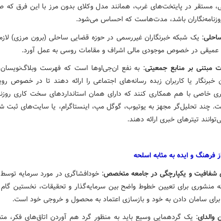
عی، مستقر در پایتخت‌های غرب، همانند مدل وکلای بدون مرز با این فرق که صر
روزنامه‌نگاران باشد، مدت‌هاست که احساس می‌شود.
احلی
: یک شبکه خبرنگاران غیررسمی در حوزه قضایی ساحلی (برون مرزی) لازم
عمیقی در خصوص موجودی مالی اشراف و مقامات روسی به عمل آورد.
 مبتنی بر منابع جمعیتی
: به نفع ان‌جی‌اوها است که فهرست وبلاگ‌نویسان ب
 خبرنگار یا کاربران زبده رسانه‌های اجتماعی را ارائه دهند تا در خصوص روید
ری خاصی با هم همکاری کنند که دارای همان استانداردهای سخت کاری روزنامه
. چند تحلیل‌گر مجهز به یوتیوب، گوگل مپ، اینستاگرام، یا سایت‌های ثبت ش
توانند تیترهای خبری ارائه دهند.
ز فرهنگ و ایده به مثابه اسلحه
 شفافیت و یکپارچگی در جامعه متخصص
: خودافشاگری در مورد سرمایه توسط ا
ائه منشوری برای تعیین خطوط واضح بین سرمایه‌گذار و تحقیقات، نخستین گام
رای سامان دادن به خود و بازسازی اعتماد به محصول و خروجی خود است.
 والدای
: یک گردهمایی وسیع باید به منظور گرد هم آوردن اتاق‌های فکر، م