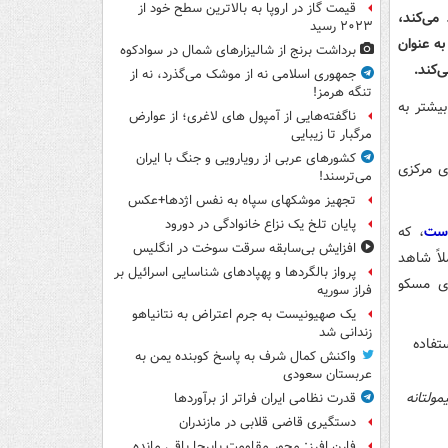
قیمت گاز در اروپا به بالاترین سطح خود از
می‌کند،
۲۰۲۳ رسید
به عنوان
برداشت برنج از شالیزارهای شمال در سوادکوه
‌کند.
جمهوری اسلامی نه از موشک می‌گذرد، نه از
تنگه هرمز!
یشتر به
ناگفته‌هایی از آمپول های لاغری؛ از عوارض
مرگبار تا زیبایی
کشورهای عربی از رویارویی و جنگ با ایران
ی مرکزی
می‌ترسند!
تجهیز موشکهای سپاه به نفس اژدها+عکس
پایان تلخ یک نزاع خانوادگی در دورود
است
، که
افزایش بی‌سابقه سرقت سوخت در انگلیس
اً شاهد
پرواز بالگردها و پهپادهای شناسایی اسرائیل بر
دی مسکو
فراز سوریه
یک صهیونیست به جرم اعتراض به نتانیاهو
زندانی شد
واکنش کمال شرف به پاسخ کوبنده یمن به
عربستان سعودی
مولتانه
قدرت نظامی ایران فراتر از برآوردها
دستگیری قاضی قلابی در مازندران
فارن افرز: محور مقاومت پابرجا باقی مانده