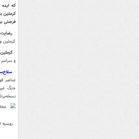
که ایده 
کرملین با
فرصتی بر
·
رضایت 
کرملین وا
·
کرملین
و سراسر
·
سلاح‌س
عناصر فو
جنگ غیرخ
نسخه‌بردا
روسیه تق