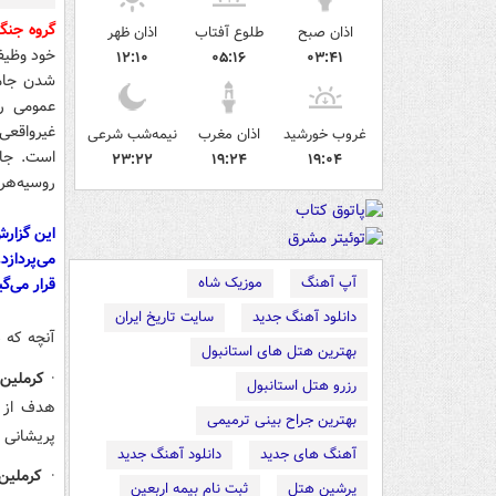
گروه جنگ
اذان صبح
طلوع آفتاب
اذان ظهر
خود وظیف
۱۲:۱۰
۰۵:۱۶
۰۳:۴۱
شدن جامع
عمومی رو
غیرواقعی:
غروب خورشید
اذان مغرب
نیمه‌شب شرعی
است. جال
۲۳:۲۲
۱۹:۲۴
۱۹:۰۴
روسیه‌هر
این گزار
می‌پردازد
آپ آهنگ
موزیک شاه
قرار می‌گی
دانلود آهنگ جدید
سایت تاریخ ایران
آنچه که د
بهترین هتل های استانبول
·
کرملین 
رزرو هتل استانبول
هدف از آ
بهترین جراح بینی ترمیمی
پریشانی 
آهنگ های جدید
دانلود آهنگ جدید
·
کرملین
پرشین هتل
ثبت نام بیمه اربعین