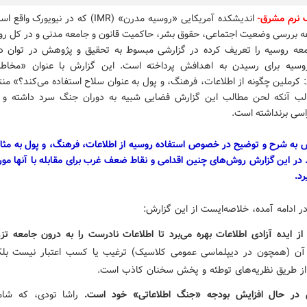
 نرم مشرق-
اندیشکده آمریکایی «روسیه مدرن» (IMR) که در نیویور
ه بررسی وضعیت اجتماعی، حقوق بشر، حاکمیت قانون و جامعه مدنی و در کل روند
ه روسیه را تعریف کرده در گزارشی مبسوط به تحقیق و پژوهش در توان د
سیه برای رسیدن به اهدافش پرداخته است. این گزارش با عنوان «مخاط
 کرملین چگونه از اطلاعات، فرهنگ، و پول به عنوان سلاح استفاده می‌کند؟» م
ب آنکه لحن مطالب این گزارش فضایی شبیه به دوران جنگ سرد داشته و
اسی برنداشته است.
ش به شرح و توضیح در خصوص استفاده روسیه از اطلاعات، فرهنگ،‌ و پول به مثاب
. در این گزارش روش‌های چنین اقدامی و نقاط ضعف غرب برای مقابله با آنها مو
رد.
ر ادامه آمده، خلاصه‌ایست از این گزارش:
از ایده آزادی اطلاعات بهره می‌برد تا اطلاعات نادرست را به درون جامعه تز
ن (همچون در دیپلماسی عمومی کلاسیک) ترغیب یا کسب اعتبار نیست بلک
از طریق نظریه‌های توطئه و پخش سخنان کاذب است.
 در حال افزایش بودجه «جنگ اطلاعاتی» خود است.
راشا تودی، که شامل