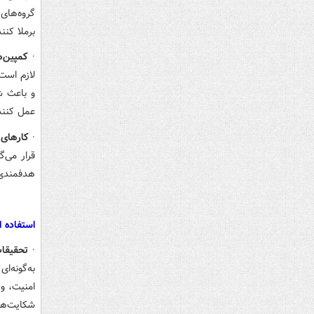
گروه‌های
برملا کنند
·
کمپین‌
لازم است
و باعث شو
عمل کنند
·
کارهای 
قرار می‌گ
هدفمندی 
استفاده ا
·
تحقیقات
به‌گونه‌
امنیت،‌ و
شکایت‌ها