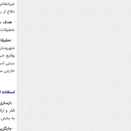
غیرانتفا
دفاع از 
·
هدف س
تحقیقات 
·
ت
حقیقات
شهروندان
وقایع خب
سنتی است
خارجی می‌
استفاده ا
·
ب
ازسازی
فکر و ار
به بخش ب
·
جایگزین