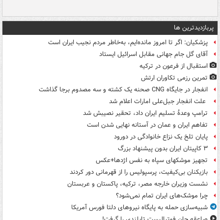
پربازدیدترین ها
پزشکیان: اگر تا امروز مانده‌ایم، به‌خاطر مردم نجیب ایران است
آقای گل جام جهانی مقابل اسرائیل ایستاد
استقبال از فرعون در ترکیه
تمرین رزمی تکاوران ارتش
انفجار در جایگاه CNG صحنه یک کشته و سه مصدوم برجا گذاشت
علت انفجار جبل‌علی امارات اعلام شد
ترامپ وعدۀ تسلیم ایران داد، تحقیر نصیبش شد
تفاهم ایران و عمان در آستانه نهایی شدن است
پایان تلخ یک نزاع خانوادگی در دورود
۳ کاپیتان ایران بدون پیشنهاد بزرگ
تجهیز موشکهای سپاه به نفس اژدها+عکس
بازیکنان بی‌کیفیت، پرسپولیس را از قهرمانی دور کردند
نشست وزیران خارجه مصر، ترکیه، پاکستان و عربستان
چرا موشک‌های ایران تمام نمی‌شود؟
شبیه‌سازی حمله به پایگاه نیروهای دلتا فورس آمریکا
صاعقه جان فوتبالیست تایلندی را گرفت!