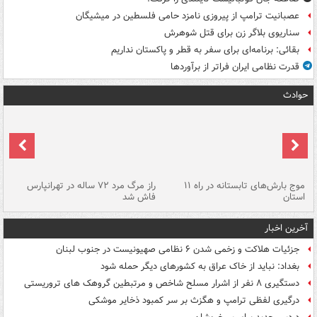
عصبانیت ترامپ از پیروزی نامزد حامی فلسطین در میشیگان
سناریوی بلاگر زن برای قتل شوهرش
بقائی: برنامه‌ای برای سفر به قطر و پاکستان نداریم
قدرت نظامی ایران فراتر از برآوردها
حوادث
موج بارش‌های تابستانه در راه ۱۱
راز مرگ مرد ۷۲ ساله در تهرانپارس
سن
استان
فاش شد
آخرین اخبار
جزئیات هلاکت و زخمی شدن ۶ نظامی صهیونیست در جنوب لبنان
بغداد: نباید از خاک عراق به کشورهای دیگر حمله شود
دستگیری ۸ نفر از اشرار مسلح شاخص و مرتبطین گروهک های تروریستی
درگیری لفظی ترامپ و هگزث بر سر کمبود ذخایر موشکی