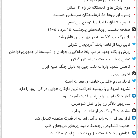
دردسر جدید برای سرخپوشان
موج بارش‌های تابستانه در راه ۱۱ استان
ونس: ایرانی‌ها مذاکره‌کنندگان سرسختی هستند
ترامپ: توافق با ایران را ترجیح می‌دهم
صفحه نخست روزنامه‌های پنجشنبه ۱۵ مرداد ۱۴۰۵
راز مرگ مرد ۷۲ ساله در تهرانپارس فاش شد
قابی زیبا از قلعه بابک آذربایجان شرقی
ریزش پایگاه جدید ترامپ بافاصله‌گیری جوانان و اقلیت‌ها از جمهوری‌خواهان
نمایی زیبا از طبیعت بکر استان گیلان
کاهش شدید واردات نفت چین به دلیل جنگ علیه ایران
آهوی ایرانی
فریاد مردم «فدایی خامنه‌ای بودن» است
نشریه آمریکایی: روسیه قدرتمندترین ناوگان هوایی در کل اروپا را دارد
آغاز جنگ ایران برای پایان قدرت آمریکا بود
سناریوی بلاگر زن برای قتل شوهرش
مشاهده ۴ پلنگ در ارتفاعات میناب
قرار بود ایران به زانو درآید، اما به ابرقدرت منطقه تبدیل شد!
اهمیت تشخیص زودهنگام بیماری‌های دریچه‌ای قلب
افزایش مجدد قیمت بنزین نتیجه ابهام در مذاکرات