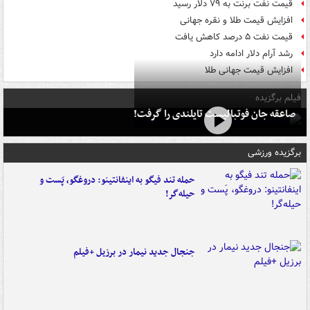
قیمت نفت برنت به ۷۹ دلار رسید
افزایش قیمت طلا و نقره جهانی
قیمت نفت ۵ درصد کاهش یافت
رشد آرام دلار ادامه دارد
افزایش قیمت جهانی طلا
فیلم برگزیده
صاعقه جان فوتبالیست تایلندی را گرفت!
برگزیده ورزشی
حمله تند فیگو به اینفانتینو: دروغگو، پَست‌ و
حیله‌گر!
جنجال جدید نیمار در برزیل +فیلم