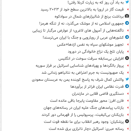
به یاد آن روز که به زیارت کربلا رفتی!
قیمت گاز در اروپا به بالاترین سطح خود از ۲۰۲۳ رسید
برداشت برنج از شالیزارهای شمال در سوادکوه
جمهوری اسلامی نه از موشک می‌گذرد، نه از تنگه هرمز!
ناگفته‌هایی از آمپول های لاغری؛ از عوارض مرگبار تا زیبایی
کشورهای عربی از رویارویی و جنگ با ایران می‌ترسند!
تجهیز موشکهای سپاه به نفس اژدها+عکس
پایان تلخ یک نزاع خانوادگی در دورود
افزایش بی‌سابقه سرقت سوخت در انگلیس
پرواز بالگردها و پهپادهای شناسایی اسرائیل بر فراز سوریه
یک صهیونیست به جرم اعتراض به نتانیاهو زندانی شد
واکنش کمال شرف به پاسخ کوبنده یمن به عربستان سعودی
قدرت نظامی ایران فراتر از برآوردها
دستگیری قاضی قلابی در مازندران
فارن افرز: محور مقاومت پابرجا باقی مانده است
بازتاب پیامدهای جنگ علیه ایران در رسانه‌های جهان
بازیکنان بی‌کیفیت، پرسپولیس را از قهرمانی دور کردند
پزشکیان: وجود رهبر انقلاب برای ما نقطه قوت است
رسانه عبری: اسرائیل دچار ناترازی برق شده است