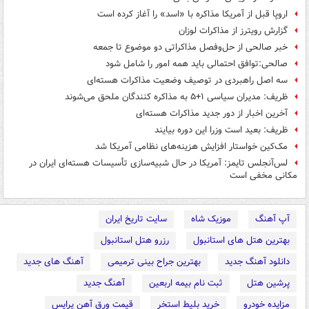
اروپا قبل از آمریکا مذاکره با «اسد» را آغاز کرده است
گزارش رویترز از مذاکرات لوزان
خبر صالحی از حل‌وفصل مذاکراتی دو موضوع تا جمعه
صالحی:توافق احتمالی باید همه امور را شامل شود
سه اصل راهبردی در توصیف وضعیت مذاکرات هسته‌ای
ظریف: مدیران سیاسی ۱+۵ به مذاکره کنندگان ملحق می‌شوند
آخرین اخبار از دور جدید مذاکرات هسته‌ای
ظریف: بعید است وزرا این دوره بیایند
مک‌کین خواستار افزایش هزینه‌های نظامی آمریکا شد
لس‌آنجلس تایمز: آمریکا در حال شبیه‌سازی تأسیسات هسته‌‌ای ایران در
مکانی مخفی است
آپ آهنگ
موزیک شاه
سایت تاریخ ایران
بهترین هتل های استانبول
رزرو هتل استانبول
دانلود آهنگ جدید
بهترین جراح بینی ترمیمی
آهنگ های جدید
پرشین هتل
ثبت نام بیمه اربعین
آهنگ جدید
مزایده خودرو
خرید بلیط استخر
قیمت ورق آهن پرایس