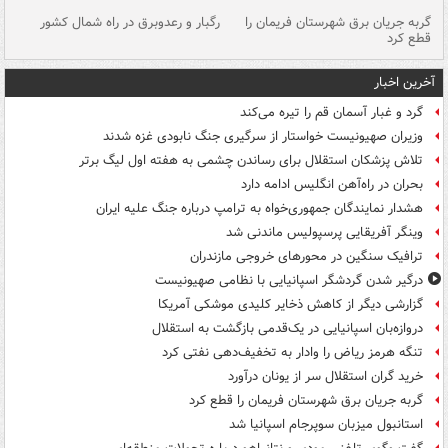
گربه جریان برق شهرستان فریمان را
رگبار و رعدوبرق در راه شمال کشور
قطع کرد
گذ
آخرین اخبار
گرد و غبار آسمان قم را تیره می‌کند
وزیران صهیونیست خواستار از سرگیری جنگ نابودی غزه شدند
تلاش پزشکان استقلال برای رساندن چشمی به هفته اول لیگ برتر
بحران در راه‌آهن انگلیس ادامه دارد
هشدار نمایندگان جمهوری‌خواه به ترامپ درباره جنگ علیه ایران
وینگر آفریقایی پرسپولیس ماندنی شد
ترافیک سنگین در محورهای خروجی مازندران
درگیر شدن گردشگر اسپانیایی با نظامی صهیونیست
گزارشی دیگر از کاهش ذخایر کلیدی موشکی آمریکا
دروازه‌بان اسپانیایی در یک‌قدمی بازگشت به استقلال
تنگه هرمز ریاض را وادار به تخفیف‌دهی نفتی کرد
خرید گران استقلال سر از یونان درآورد
گربه جریان برق شهرستان فریمان را قطع کرد
استانبول میزبان سوپرجام اسپانیا شد