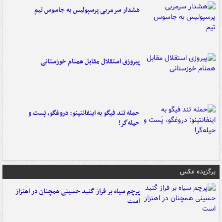
هشدار سرمربی پرسپولیس به جاسوس تیم
پیروزی استقلال مقابل همنام خوزستانی
حمله تند فیگو به اینفانتینو: دروغگو، پَست‌ و
حیله‌گر!
برگزیده عکس
پرچم سیاه بر فراز گنبد حسینی همچنان در اهتزاز
است