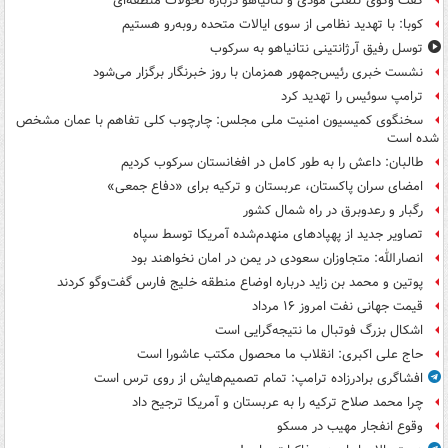
گفت وگوی تلفنی مودی و نتانیاهو درباره تحولات منطقه‌ای
کوبا: با تهدید نظامی از سوی ایالات متحده روبه‌رو هستیم
توسل رفیق آرژانتینی نتانیاهو به سرکوب
نشست خبری رئیس‌جمهور همزمان با روز خبرنگار برگزار می‌شود
ترامپ سوئیس را تهدید کرد
سخنگوی کمیسیون امنیت ملی مجلس: چارچوب کلی تفاهم با عمان مشخص
شده است
طالبان: داعش را به طور کامل در افغانستان سرکوب کردیم
امضای سران پاکستان، عربستان و ترکیه برای «دفاع جمعی»
رگبار و رعدوبرق در راه شمال کشور
تصاویر جدید از پهپادهای منهدم‌شده آمریکا توسط سپاه
انصارالله: متجاوزان سعودی در یمن در امان نخواهند بود
پوتین و محمد بن زاید درباره اوضاع منطقه خلیج فارس گفت‌وگو کردند
قیمت جهانی نفت امروز ۱۶ مرداد
اشکال بزرگ فوتبال ما نتیجه‌گرایی است
حاج علی اکبری: انقلاب ما محصول مکتب عاشورا است
افشاگری برادرزاده ترامپ: تمام تصمیم‌هایش از روی ترس است
چرا محمد صلاح ترکیه را به عربستان و آمریکا ترجیح داد
وقوع انفجار مهیب در مسکو