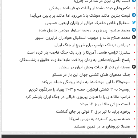
دست بالای ایران در مذاکرات جاری!
عکس‌های دیده نشده از رفاقت دو فرمانده‌ موشکی
قیمت بنزین مانند موشک بالا می‌رود اما مانند پر پایین می‌آید!
استقبال خاص دخترک عراقی از زائران اربعین حسینی
محمد مرندی: پیروزی با روحیه استوار مردمی حاصل شده
محمد صلاح مات و مبهوت استقبال هواداران ترابزون اسپور
دو راهی دردناک ترامپ برای خروج از جنگ ایران
سندرز: ترامپ فاسد، آمریکا را وارد یک جنگ فاجعه بار کرده است
پاسخ تأمین‌اجتماعی به زمان پرداخت مابه‌التفاوت حقوق بازنشستگان
صحنه ای نادر از حیات وحش ایران در سبلان
جنگ مدعیان طلای کشتی جهان این بار در مسکو
سوخو۳۵ با این موشک‌ها به ناوهای‌جنگی حمله می‌کند
روسیه: به ۳ کشتی اوکراین حمله و ۲۰۳ پهپاد را سرنگون کردیم
ترامپ مقاله‌ای را با عنوان پیروزی خیالی در جنگ ایران بازنشر کرد
قیمت جهانی طلا امروز ۱۶ مرداد
برخورد پراید با تیر برق ۲ فوتی بر جای گذاشت
حمله سایبری گسترده به بورس آمریکا
صنعا: نیروهای ما در کمین‌ هستند