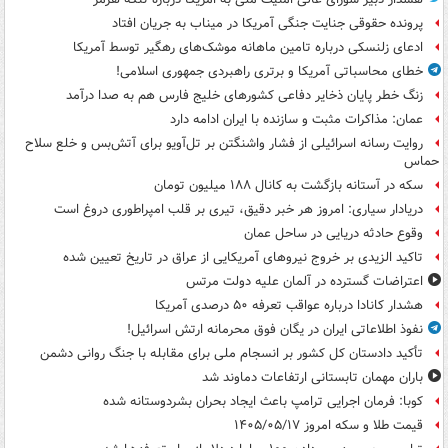
پرونده حقوقی جنایت جنگی آمریکا در میناب به جریان افتاد
ادعای زلنسکی درباره تامین ماهانه موشک‌های رهگیر توسط آمریکا
خطای محاسباتی آمریکا و برتری راهبردی جمهوری اسلامی!
زنگ خطر پایان ذخایر دفاعی کشورهای خلیج فارس هم به صدا درآمد
عمان: مذاکرات مثبت و سازنده با ایران ادامه دارد
روایت رسانه اسرائیلی از فشار واشنگتن بر تل‌آویو برای آتش‌بس و خلع سلاح
حماس
سکه در آستانه بازگشت به کانال ۱۸۸ میلیون تومان
دریادار سیاری: امروز هر خبر دقیق، تیری بر قلب امپراطوری دروغ است
وقوع حادثه دریایی در ساحل عمان
تاکید الزیدی بر خروج نیروهای آمریکایی از عراق در تاریخ تعیین شده
اعتراضات گسترده در آلمان علیه دولت مرتس
هشدار کانادا درباره عواقب تعرفه ۵۰ درصدی آمریکا
نفوذ اطلاعاتی ایران در یگان فوق محرمانه ارتش اسرائیل!
تأکید دادستان کل کشور بر انسجام ملی برای مقابله با جنگ روانی دشمن
باران مهمان تابستانی ارتفاعات دماوند شد
کوبا: فرمان اجرایی ترامپ باعث ایجاد بحران بشردوستانه شده
قیمت طلا و سکه امروز ۱۴۰۵/۰۵/۱۷