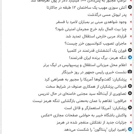
ترامپ مجبور به پس‌دادن ۱۰۰ میلیارد دلار از پول تعرفه‌ها شد
آتش سوزی مهیب یک ساختمان ۱۲ طبقه در جاکارتا
پدر لیونل مسی درگذشت
وجود شواهدی مبنی بر بمباران لامرد با فسفر
چرا بیت المال باید خرج مجرمان امنیتی شود؟
قرارداد مربی خارجی استقلال تمدید شد
ماجرای تصویب کنوانسیون خزر چیست؟
فوران یک آتشفشان قدرتمند در کلمبیا
تنگه هرمز، برگ برنده ایران قدرتمند!
اعلام محل میزبانی استقلال و پرسپولیس در لیگ برتر
نشست خبری رئیس جمهور در روز خبرنگار
پزشکیان: گفت‌وگوها آمریکا را مجبور به همراهی کرد
قدردانی پزشکیان از همکاری صنوف در شرایط سخت
تصاویری از آیت‌الله سید مجتبی خامنه‌ای در حال تدریس
عراقچی: تفاهم با عمان به‌معنی بازگشایی تنگه هرمز نیست
پزشکیان: آمریکا استعمارگر و قاتل است
واکنش باشگاه خیبر به حواشی صفحات مجازی +عکس
جزئیات جدید از نفتکش منفجر شده در هرمز
راهبرد ایران "پنتاگون" را شکست می‌دهد