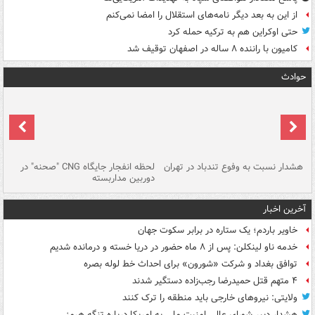
از این به بعد دیگر نامه‌های استقلال را امضا نمی‌کنم
حتی اوکراین هم به ترکیه حمله کرد
کامیون با راننده ۸ ساله در اصفهان توقیف شد
حوادث
ای
هشدار نسبت به وفوع تندباد در تهران
لحظه انفجار جایگاه CNG "صحنه" در
دس
دوربین مداربسته
ات
آخرین اخبار
خاویر باردم؛ یک ستاره در برابر سکوت جهان
خدمه ناو لینکلن: پس از ۸ ماه حضور در دریا خسته و درمانده‌ شدیم
توافق بغداد و شرکت «شورون» برای احداث خط لوله بصره
۴ متهم قتل حمیدرضا رجب‌زاده دستگیر شدند
ولایتی: نیروهای خارجی باید منطقه را ترک کنند
هشدار دبیر شورای عالی امنیت ملی به امریکا درباره تنگه هرمز