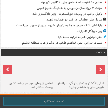
صدور ۱۰ فقره حکم قصاص برای «کلثوم اکبری»
مهلت ۳ روزه سازمان بورس به هلدینگ خلیج فارس
وکیل ترامپ در پرونده حق‌السکوت، وزیر دادگستری شد
سردار علی عظمایی در کنار دو فرمانده شهید
بازگشایی تنگه هرمز منوط به پذیرش شروط ایران از سوی آمریکاست
روز خبرنگار نامبارک!
حتی اوکراین هم به ترکیه حمله کرد
مسرور بارزانی: نمی خواهیم طرفی در درگیری‌های منطقه باشیم
سلامت
تنگی انگشتر و کفش در گرما؛ واکنش
اسامی ژل‌های غیر مجاز شستشوی
مر
طبیعی بدن یا هشدار جدی؟
پوست منتشر شد
نسخه دسکتاپ