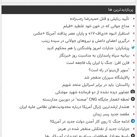
پربازدیدترین ها
تأیید ربایش و قتل حمیدرضا رجب‌زاده
مداح جوانی که در خون خود غلطید +فیلم
استقرار انبوه «دی‌اف‑۱۷» و پایان عصر پدافند آمریکا +عکس
درگیری اعضای داعش و نیروهای جولانی در سیده زینب
پزشکیان: جنایات امروز واشنگتن را هم محکوم کنید
بیانیه سپاه پاسداران به مناسبت روز خبرنگار
فارن افرز: جنگ با ایران یک فاجعه است
"سوپر ال‌نینو"در راه است؟
پالایشگاه سیزران منفجر شد
پاکستان: باید در برابر اسرائیل متحد شویم
تصاویر دیده‌ نشده از دو فرمانده شهید موشکی
لحظه انفجار جایگاه CNG "صحنه" در دوربین مداربسته
هشدار ارشدترین ژنرال آمریکا درباره محدودیت‌های نظامی علیه ایران
مقصد جدید پسر زیدان
ادامه جنگ تا روی کار آمدن دولت جدید در آمریکا!
جزئیات جدید از نفتکش منفجر شده در هرمز
پاسخ معنادار هوافضای سپاه به تهدیدات آمریکایی‌ها