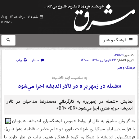
شنبه ۱۷ مرداد ۱۴۰۵ -
Aug
8 2026
فرهنگ و هنر
کد خبر
39028
تاریخ انتشار:
۲۲ فروردین ۱۳۹۰ - ۱۴:۰۰
۰ نظر
چاپ
فرهنگ و هنر
به مناسبت ايام فاطميه؛
«شعله در زمهرير» در تالار انديشه اجرا مي‌شود
نمايش «شعله در زمهرير» به کارگرداني محمدرضا مداحيان در تالار
انديشه حوزه هنري اجرا مي‌شود.<BR> <BR>
به گزارش مشرق به نقل از روابط عمومي فرهنگسراي انديشه، ‌همزمان
با فرارسيدن ايام سوگواري شهادت بانوي دو عالم حضرت فاطمه زهرا (س)،
فرهنگسراي انديشه با همکاري گروه فرهنگي هنري تراب در نظر دارند با