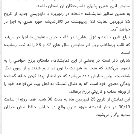
نمايش اثري هنري پذيراي دلسوختگان آن آستان باشند.
به همين منظور نمايشنامه «شعله در زمهرير» با بازنويسي جديد از تاريخ
25 فروردين لغايت 23 ارديبهشت در تالارانديشه حوزه هنري به اجرا در
خواهد آمد.
تاراج آئين ، آينه و غزل رهايي؛ در غالب اجراي متفاوتي به اجرا در مي‌آيد
که لقب پرمخاطب‌ترين اثر نمايشي سال هاي 87 و 88 را به ثبت رسانيده
است.
شايان ذکر است در بخشي از اين نمايشنامه، داستان برزخ خواصي را به
تصوير مي‌کشد که منجر به شهادت با نوي دو عالم شدند و از سوي ديگر
شخصيت ايراني نمايش داده مي‌شود که در انتظار پيدا کردن حلقه گمشده
زندگي معنوي خود است که به دنبال تمسک به اهل بيت مي‌خواهد خود را
از ورطه عذاب و تاريکي برزخ برهاند.
اين نمايش از تاريخ 25 فروردين ماه به مدت 30 شب، همه روزه از ساعت
30/19 در تالار انديشه حوزه هنري واقع در خيابان حافظ نبش خيابان
سميه برگزار مي‌شود.