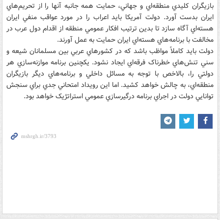
بازيگران کليدي منطقه‌اي و جهاني، حمايت‌ همه جانبه آنها را از تحريم‌هاي
ايران بدست آورد. دولت آمريکا بايد اعراب را در مورد عواقب منفي ايران
هسته‌اي آگاه سازد تا بدين ترتيب افکار عمومي منطقه از اقدام دول عرب در
مخالفت با برنامه‌هاي هسته‌‌اي ايران حمايت به عمل آورند.
دولت بايد کاملاً مواظب باشد که در کشورهاي عربي بين مسلمانان شيعه و
سني تنش‌هاي خطرناک فرقه‌اي ايجاد نشود. يکچنين برنامه موازنه‌سازي هر
دولتي را، بالاخص با توجه به مسائل داخلي و برنامه‌هاي ديگر بازيگران
منطقه‌اي، به چالش خواهد کشيد. اما اين رويداد امتحاني جدي براي سنجش
توانايي دولت در اجراي برنامه درگيرسازي عمومي استراتژيک خواهد بود.