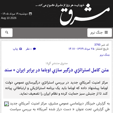
دوشنبه ۱۹ مرداد ۱۴۰۵ -
Aug 10 2026
جنگ نرم
کد خبر
3793
تاریخ انتشار:
۲۵ مرداد ۱۳۸۹ - ۱۴:۱۷
۰ نظر
چاپ
جنگ نرم
مشرق منتشر کرد:
متن کامل استراتژي درگير سازي اوباما در برابر ايران + سند
مرکز امنيت آمريکاي جديد در بررسي استراتژي درگيرسازي عمومي دولت
اوباما پيشنهاد داده که اوباما بايد يک برنامه استراتژيکي و ارتباطاتي پياده
کند تا از جنبش سبز حمايت کرده و نظام ايران را تضعيف نمايد.
به گزارش خبرنگار ديپلماسي عمومي مشرق، مرکز امنيت آمريکاي جديد
طي گزارشي تحت عنوان « دست دراز شده آمريکا» به بررسي سياست