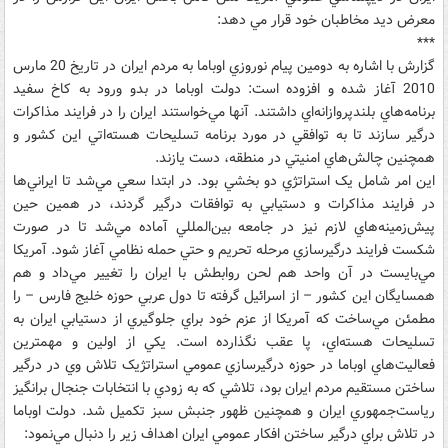
معرض ديد مخاطبان خود قرار مي دهد:
***
گزارش با اشاره به دومين پيام نوروزي اوباما به مردم ايران در تاريخ ‌20 مارس
2010 آغاز شده و افزوده است: دولت اوباما در بدو ورود به کاخ سفيد
برنامه‌هاي بلندپروازانه‌اي داشتند. آنها مي‌خواستند ايران را در فرايند مذاکرات
درگير سازند تا به توافقي در مورد برنامه تسليحات هسته‌اتي اين کشور و
همچنين چالش‌هاي امنيتي در منطقه، دست يازند.
اين امر شامل يک استراتژي دو بخشي بود. در ابتدا سعي مي‌شد تا ايراني‌ها
در فرايند مذاکرات و دستيابي به توافقات درگير گردند، در همين حين
پيش‌زمينه‌هاي لازم نيز در جامعه بين‌المللي آماده مي‌شد تا در صورت
شکست فرايند درگيرسازي مرحله تحريم و حتي حمله نظامي آغاز شود. آمريکا
مي‌بايست در آن واحد هم لحن روابطش با ايران را تغيير مي‌داد و هم
همسايگان اين کشور – از اسرائيل گرفته تا دول عربي حوزه خليج فارس – را
مطمئن مي‌ساخت که آمريکا از عزم خود براي جلوگيري از دستيابي ايران به
تسليحات هسته‌اي، پا عقب نگذارده است. يکي از اولين و مهمترين
فعاليت‌هاي اوباما در حوزه درگيرسازي عمومي استراتژيک تلاش وي در درگير
ساختن مستقيم مردم ايران بود، تلاشي که به زودي با انتخابات جنجال‌ برانگيز
رياست‌جمهوري ايران و همچنين ظهور جنبش سبز تکميل شد. دولت اوباما
در تلاش براي درگير ساختن افکار عمومي ايران اهداف زير را دنبال مي‌نمود: