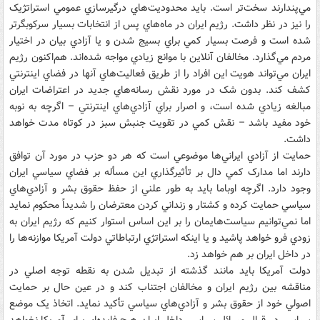
مي‌پندارند سخت‌تر است. بايد محدوديت‌هاي درگيرسازي عمومي استراتژيک
را نيز در نظر داشت. رژيم ايران در ماه‌هاي پس از انتخابات بسيار سرکوبگرتر
شده است و فرصت بسيار کمي براي بسيج شدن و يا آزادي بيان در اختيار
مردم مي‌گذارد. مخالفان آنلاين با موانع زيادي مواجه شده‌اند. هم‌‌اکنون رژيم
ايران مي‌تواند هويت اين افراد را از طريق فعاليت‌هاي آنها در فضاي اينترنتي
کشف کند. بدون شک در مورد نقش رسانه‌هاي جديد در اعتراضات ايران
مبالغه زيادي شده است، و اصرار براي آزادي‌هاي اينترنتي – اگرچه به نوبه
خود مفيد باشد – نقش کمي در تقويت جنبش سبز در کوتاه مدت خواهد
داشت.
حمايت از آزادي‌ ايراني‌ها موضوعي است که هر دو حزب در مورد آن توافق
دارند اما مدارک کمي دال بر تأثيرگذاري اين مسأله بر فضاي سياسي ايران
وجود دارد. اگرچه اوباما بايد به طور علني از حفظ حقوق بشر و آزادي‌هاي
سياسي حمايت کرده و کشتار و زنداني کردن معترضان را شديداً محکوم نمايد
اما نمي‌توانيم سياست‌هايمان را بر اين اساس استوار کنيم که رژيم ايران به
زودي فرو خواهد پاشيد و يا اينکه استراتژي ارتباطاتي دولت آمريکا موازنه‌ها را
در داخل ايران بر هم خواهد زد.
دولت آمريکا بايد مانند گذشته از تبديل شدن به نقطه توجه اصلي در
مناقشه بين رژيم ايران و مخالفان اجتناب کند و در عين حال بر حمايت
اصولي خود از حقوق بشر و آزادي‌هاي سياسي تأکيد نمايد. اتخاذ يک موضع