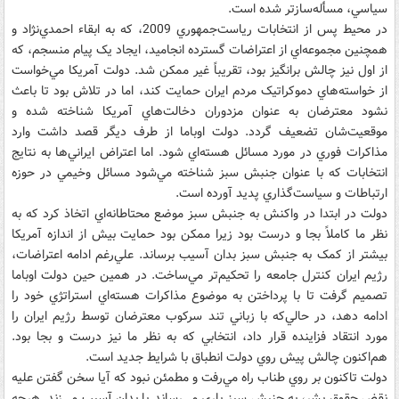
سياسي،‌ مسأله‌سازتر شده است.
در محيط پس از انتخابات رياست‌جمهوري 2009، که به ابقاء احمدي‌نژاد و
همچنين مجموعه‌اي از اعتراضات گسترده انجاميد، ايجاد يک پيام منسجم، که
از اول نيز چالش ‌برانگيز بود، تقريباً غير ممکن شد. دولت آمريکا مي‌خواست
از خواسته‌هاي دموکراتيک مردم ايران حمايت کند، اما در تلاش بود تا باعث
نشود معترضان به عنوان مزدوران دخالت‌هاي آمريکا شناخته شده و
موقعيت‌شان تضعيف گردد. دولت اوباما از طرف ديگر قصد داشت وارد
مذاکرات فوري در مورد مسائل هسته‌اي شود. اما اعتراض ايراني‌ها به نتايج
انتخابات که با عنوان جنبش سبز شناخته مي‌شود مسائل وخيمي در حوزه
ارتباطات و سياست‌گذاري پديد آورده است.
دولت در ابتدا در واکنش به جنبش سبز موضع محتاطانه‌اي اتخاذ کرد که به
نظر ما کاملاً بجا و درست بود زيرا ممکن بود حمايت بيش‌ از اندازه آمريکا
بيشتر از کمک به جنبش سبز بدان آسيب برساند. علي‌رغم ادامه اعتراضات،
رژيم ايران کنترل جامعه را تحکيم‌تر مي‌ساخت. در همين حين دولت اوباما
تصميم گرفت تا با پرداختن به موضوع مذاکرات هسته‌اي استراتژي خود را
ادامه دهد، در حالي‌که با زباني تند سرکوب معترضان توسط رژيم ايران را
مورد انتقاد فزاينده قرار داد، انتخابي که به نظر ما نيز درست و بجا بود.
هم‌اکنون چالش پيش روي دولت انطباق با شرايط جديد است.
دولت تاکنون بر روي طناب راه مي‌رفت و مطمئن نبود که آيا سخن گفتن عليه
نقض حقوق بشر، به جنبش سبز ياري مي‌رساند يا بدان آسيب مي‌زند. هرچه