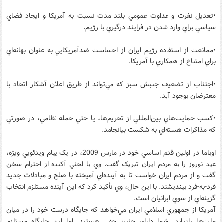
•تعديل نفرت و عداوت عمومي بلند مدت نسبت به آمريکا و ايجاد فضاي
سياسي براي وارد شدن در فرايند درگيري با رژيم.
•ممانعت از استفاده رژيم ايران از احساست ضدآمريکايي به عنوان بهانه‌اي
براي امتناع از همکاري با آمريکا.
•اجتناب از تضعيف جنبش سبز که مي‌تواند از طريق اعلان آشکار اتحاد با
معترضان بوجود آيد.
•کسب حمايت‌هاي بين‌المللي از تحريم‌ها، يا حتي حمله نظامي، در صورتي
که مذاکرات هسته‌اي به شکست بيانجامد.
اوباما در اولين قدم اساسي خود در مارس 2009، در يک پيام ويدئويي ويژه،
عيد نوروز را به مردم ايران تبريک گفت. وي با لحني آکنده از احترام سخن
گفت و از مردم ايران خواست تا به آينده‌اي آميخته با صلح و مبادلات جديد
فرد-به-فرد بينديشند. با اين حال، وي تأکيد کرد که اين آينده مستلزم انتخاب
گزينه‌اي از سوي ايرانيان است.
آمريکا از جمهوري اسلامي ايران مي‌خواهد که جايگاه درست خود را در ميان
ملت‌ها بازيابد. شما داراي چنين حقي هستيد. اما اين جايگاه مستلزم