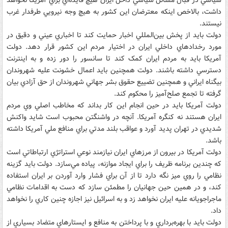
سياسي در قبال مسائل سياسي داخل ايران هيچ فايده‌اي براي آمريکا نخواهد
داشت، بالاخص اينکه معترضان اين کشور به هيچ وجه نيرويي طرفدار غرب
نيستند.
دولت بايد از پخش بين‌المللي اخبار حمايت کند تا اخباري عيني و دقيق در
مورد رخدادهاي داخلي ايران در اختيار مردم اين کشور قرار دهد. دولت
آمريکا بايد به مردم ايران کمک کند تا سانسور را دور زده و به اينترنت
دسترسي داشته باشند. دولت همچنين بايد اعمال خشونت عليه شهروندان
بيگناه ايراني و همچنين تضييع حقوق بشر جهاني شهروندان از حق آزادي بيان
گرفته تا تجمع صلح‌آميز را محکوم کند.
دولت آمريکا بايد در حين انجام اين کار بداند که مخاطب اصلي وي مردم
ايران هستند نه کنگره آمريکا. آنچه در واشنگتن محبوب است شايد واکنش
شديدي در تهران پديد آورد و عواقب بلند مدتي براي منافع ملي آمريکا داشته
باشد.
دولت آمريکا در بيرون از مرزهاي ايران نيازمند نوعي استراتژي ارتباطاتي است
که چندين برنامه‌ ظريف را براي ايجاد موازنه، پياده مي‌سازد. دولت بايد گزينه
نظامي را روي ميز نگه دارد تا از آن براي فشار وارد آوردن بر ايران استفاده
کند، و در همين حين جهانيان را مطمئن سازد که دست به اقدامات نظامي
ماجراجويانه عليه ايران نخواهد زد و به اسرائيل نيز اجازه چنين کاري را نخواهد
داد.
دولت بايد با بهره‌برداري و با پرداختن به منافع و ايستارهاي متضاد بسياري از