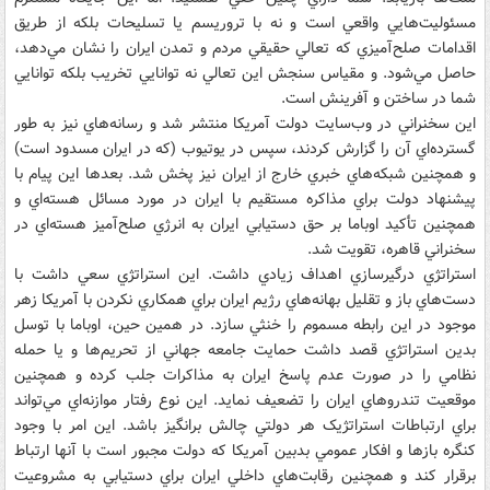
مسئوليت‌هايي واقعي است و نه با تروريسم يا تسليحات بلکه از طريق
اقدامات صلح‌آميزي که تعالي حقيقي مردم و تمدن ايران را نشان مي‌دهد،
حاصل مي‌شود. و مقياس سنجش اين تعالي نه توانايي تخريب بلکه توانايي
شما در ساختن و آفرينش است.
اين سخنراني در وب‌سايت دولت آمريکا منتشر شد و رسانه‌هاي نيز به طور
گسترده‌اي آن را گزارش کردند، سپس در يوتيوب (که در ايران مسدود است)
و همچنين شبکه‌هاي خبري خارج از ايران نيز پخش شد. بعدها اين پيام با
پيشنهاد دولت براي مذاکره مستقيم با ايران در مورد مسائل هسته‌اي و
همچنين تأکيد اوباما بر حق دستيابي ايران به انرژي صلح‌آميز هسته‌اي در
سخنراني قاهره، تقويت شد.
استراتژي درگيرسازي اهداف زيادي داشت. اين استراتژي سعي داشت با
دست‌هاي باز و تقليل بهانه‌هاي رژيم ايران براي همکاري نکردن با آمريکا زهر
موجود در اين رابطه مسموم را خنثي سازد. در همين حين، اوباما با توسل
بدين استراتژي قصد داشت حمايت جامعه جهاني از تحريم‌ها و يا حمله
نظامي را در صورت عدم پاسخ ايران به مذاکرات جلب کرده و همچنين
موقعيت تندروهاي ايران را تضعيف نمايد. اين نوع رفتار موازنه‌اي مي‌تواند
براي ارتباطات استراتژيک هر دولتي چالش‌ برانگيز باشد. اين امر با وجود
کنگره بازها و افکار عمومي بدبين آمريکا که دولت مجبور است با آنها ارتباط
برقرار کند و همچنين رقابت‌هاي داخلي ايران براي دستيابي به مشروعيت