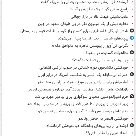
فرمانده کل ارتش انتصاب محسن رضایی را تبریک گفت
پاسخ منفی گواردیولا به قهرمان آسیا!
عقب‌نشینی قیمت طلا در بازار جهانی
تخلیه بیش از یک میلیون نفر در پی طوفان شدید در چین
تلاش آوارگان فلسطینی برای کاستن از گرمای طاقت فرسای تابستان
پهپادهای شاهد از دید رادارها پنهان می‌شوند
نگرانی تل‌آویو از پیوستن قاهره به «توافق مکه»
تظاهرات گسترده در سئوتا
چرا رونالدو به مسی تسلیت نگفت؟
خودکشی دانشجوی دوره خلبانی در جنوب اراضی اشغالی
اعتراف بی‌سابقه یک افسر به شکست آمریکا در برابر ایران
آماده‌باش پلیس راهور برای موج سفرهای پایانی ماه صفر
بازداشت عامل انتشار مطالب اهانت‌آمیز درباره راهپیمایی اربعین
حرم امیرالمومنین محیای سوگواری برای پیامبر مهربانی شد
وزیر آموزش و پرورش: ۶ هزار فضای ورزشی در مدارس ایجاد شد
مدیرعامل پرسپولیس قیمت آخر را برای نساجی تعیین کرد
خودکُشی النصر به خاطر رونالدو
گوشه‌ای از زیبایی‌های پناهگاه‌ حیات‌وحش کرمانشاه
امداد غیبی یا نقص فنی!؟