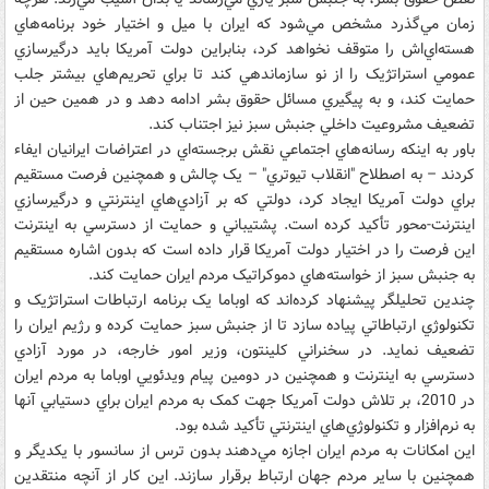
زمان مي‌گذرد مشخص مي‌شود که ايران با ميل و اختيار خود برنامه‌هاي
هسته‌اي‌اش را متوقف نخواهد کرد، بنابراين دولت آمريکا بايد درگيرسازي
عمومي استراتژيک را از نو سازماندهي کند تا براي تحريم‌هاي بيشتر جلب
حمايت کند، و به پيگيري مسائل حقوق بشر ادامه دهد و در همين حين از
تضعيف مشروعيت داخلي جنبش سبز نيز اجتناب کند.
باور به اينکه رسانه‌هاي اجتماعي نقش برجسته‌اي در اعتراضات ايرانيان ايفاء
کردند – به اصطلاح "انقلاب تيوتري" – يک چالش و همچنين فرصت مستقيم
براي دولت آمريکا ايجاد کرد، دولتي که بر آزادي‌هاي اينترنتي و درگيرسازي
اينترنت-محور تأکيد کرده است. پشتيباني و حمايت از دسترسي به اينترنت
اين فرصت را در اختيار دولت آمريکا قرار داده است که بدون اشاره مستقيم
به جنبش سبز از خواسته‌‌هاي دموکراتيک مردم ايران حمايت کند.
چندين تحليلگر پيشنهاد کرده‌اند که اوباما يک برنامه ارتباطات استراتژيک و
تکنولوژي ارتباطاتي پياده سازد تا از جنبش سبز حمايت کرده و رژيم ايران را
تضعيف نمايد. در سخنراني کلينتون، وزير امور خارجه، در مورد آزادي
دسترسي به اينترنت و همچنين در دومين پيام ويدئويي اوباما به مردم ايران
در 2010، بر تلاش دولت آمريکا جهت کمک به مردم ايران براي دستيابي آنها
به نرم‌افزار و تکنولوژي‌هاي اينترنتي تأکيد شده بود.
اين امکانات به مردم ايران اجازه مي‌دهند بدون ترس از سانسور با يکديگر و
همچنين با ساير مردم جهان ارتباط برقرار سازند. اين کار از آنچه منتقدين