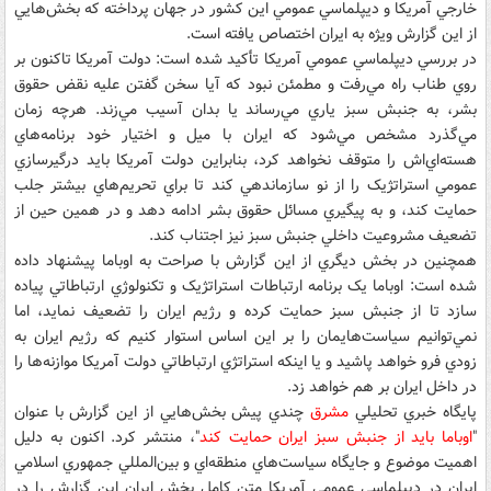
خارجي آمريکا و ديپلماسي عمومي اين کشور در جهان پرداخته که بخش‌هايي
از اين گزارش ويژه به ايران اختصاص يافته است.
در بررسي ديپلماسي عمومي آمريکا تأکيد شده است: دولت آمريکا تاکنون بر
روي طناب راه مي‌رفت و مطمئن نبود که آيا سخن گفتن عليه نقض حقوق
بشر، به جنبش سبز ياري مي‌رساند يا بدان آسيب مي‌زند. هرچه زمان
مي‌گذرد مشخص مي‌شود که ايران با ميل و اختيار خود برنامه‌هاي
هسته‌اي‌اش را متوقف نخواهد کرد، بنابراين دولت آمريکا بايد درگيرسازي
عمومي استراتژيک را از نو سازماندهي کند تا براي تحريم‌هاي بيشتر جلب
حمايت کند، و به پيگيري مسائل حقوق بشر ادامه دهد و در همين حين از
تضعيف مشروعيت داخلي جنبش سبز نيز اجتناب کند.
همچنين در بخش ديگري از اين گزارش با صراحت به اوباما پيشنهاد داده
شده است: اوباما يک برنامه ارتباطات استراتژيک و تکنولوژي ارتباطاتي پياده
سازد تا از جنبش سبز حمايت کرده و رژيم ايران را تضعيف نمايد، اما
نمي‌توانيم سياست‌هايمان را بر اين اساس استوار کنيم که رژيم ايران به
زودي فرو خواهد پاشيد و يا اينکه استراتژي ارتباطاتي دولت آمريکا موازنه‌ها را
در داخل ايران بر هم خواهد زد.
پايگاه خبري تحليلي
مشرق
چندي پيش بخش‌هايي از اين گزارش با عنوان
"
اوباما بايد از جنبش سبز ايران حمايت کند
"، منتشر کرد. اکنون به دليل
اهميت موضوع و جايگاه سياست‌هاي منطقه‌اي و بين‌المللي جمهوري اسلامي
ايران در ديپلماسي عمومي آمريکا متن کامل بخش ايران اين گزارش را در