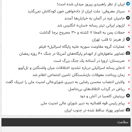
ایران از نظر راهبردی پیروز میدان شده است!
سردار معروفی: ملت ایران از دادخواهی خون کودکانش نمی‌گذرد
حامیان غزه در آلمان به خیابان‌ها آمدند
لژیونر ایرانی تیتر رسانه «سان» انگلیس شد
حملات یمن به المخا ۷ کشته و ۳۰ مجروح برجا گذاشت
از هرمز تا قلب تهران
عملیات گروه مقاومت سوریه علیه پایگاه اسرائیل+ فیلم
تصاویر ماهواره‌ای از انهدام پایگاه‌های آمریکا در جنگ ۴۰ روزه رمضان
صربستان: اروپا در آستانه یک جنگ بزرگ است
ادعای رسانه اسرائیلی درباره تشدید اختلافات میان واشنگتن و تل‌آویو
زمان پرداخت معوقات بازنشستگان تامین اجتماعی اعلام شد
ولایتی انتصاب محسن رضایی به دبیری شورای‌عالی امنیت ملی را تبریک گفت
ریاض در گرداب ائتلاف‌های بی‌حاصل
بریتیش کلمبیا در آتش و دود
پیام رئیس قوه قضائیه به دبیر شورای عالی امنیت ملی
تصاویر پهپاد ساقط شده در جنوب ایران
سلامت