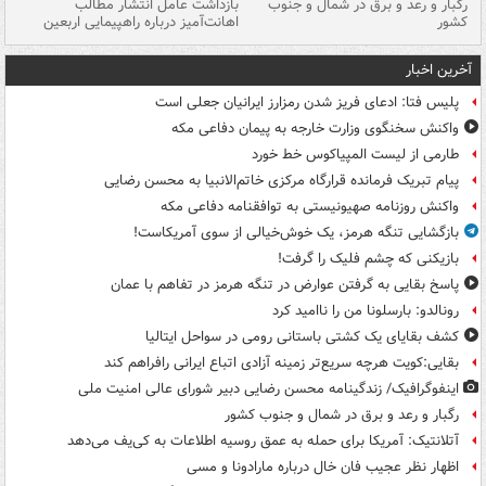
رگبار و رعد و برق در شمال و جنوب
بازداشت عامل انتشار مطالب
کشور
اهانت‌آمیز درباره راهپیمایی اربعین
گر
آخرین اخبار
پلیس فتا: ادعای فریز شدن رمزارز ایرانیان جعلی است
واکنش سخنگوی وزارت خارجه به پیمان دفاعی مکه
طارمی از لیست المپیاکوس خط خورد
پیام تبریک فرمانده قرارگاه مرکزی خاتم‌الانبیا به محسن رضایی
واکنش روزنامه صهیونیستی به توافقنامه دفاعی مکه
بازگشایی تنگه هرمز، یک خوش‌خیالی از سوی آمریکاست!
بازیکنی که چشم فلیک را گرفت!
پاسخ بقایی به گرفتن عوارض در تنگه هرمز در تفاهم با عمان
رونالدو: بارسلونا من را ناامید کرد
کشف بقایای یک کشتی باستانی رومی در سواحل ایتالیا
بقایی:کویت هرچه سریع‌تر زمینه آزادی اتباع ایرانی رافراهم کند
اینفوگرافیک/ زندگینامه محسن رضایی دبیر شورای عالی امنیت‌ ملی
رگبار و رعد و برق در شمال و جنوب کشور
آتلانتیک: آمریکا برای حمله به عمق روسیه اطلاعات به کی‌یف می‌دهد
اظهار نظر عجیب فان خال درباره مارادونا و مسی