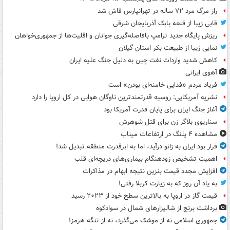
راز مرگ مرد ۷۲ ساله در تهرانپارس فاش شد
قابی زیبا از قلعه بابک آذربایجان شرقی
ریزش پایگاه جدید ترامپ بافاصله‌گیری جوانان و اقلیت‌ها از جمهوری‌خواهان
نمایی زیبا از طبیعت بکر استان گیلان
کاهش شدید واردات نفت چین به دلیل جنگ علیه ایران
آهوی ایرانی
فریاد مردم «فدایی خامنه‌ای بودن» است
نشریه آمریکایی: روسیه قدرتمندترین ناوگان هوایی در کل اروپا را دارد
آغاز جنگ ایران برای پایان قدرت آمریکا بود
سناریوی بلاگر زن برای قتل شوهرش
مشاهده ۴ پلنگ در ارتفاعات میناب
قرار بود ایران به زانو درآید، اما به ابرقدرت منطقه تبدیل شد!
اهمیت تشخیص زودهنگام بیماری‌های دریچه‌ای قلب
افزایش مجدد قیمت بنزین نتیجه ابهام در مذاکرات
به یاد آن روز که به زیارت کربلا رفتی!
قیمت گاز در اروپا به بالاترین سطح خود از ۲۰۲۳ رسید
برداشت برنج از شالیزارهای شمال در سوادکوه
جمهوری اسلامی نه از موشک می‌گذرد، نه از تنگه هرمز!