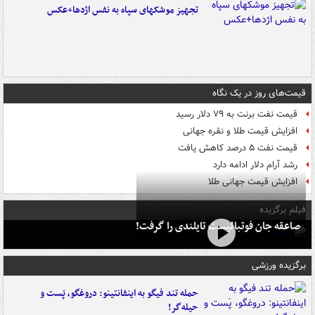
تجهیز موشکهای سپاه به نفس اژدها+عکس
قیمت‌های روز در یک نگاه
قیمت نفت برنت به ۷۹ دلار رسید
افزایش قیمت طلا و نقره جهانی
قیمت نفت ۵ درصد کاهش یافت
رشد آرام دلار ادامه دارد
افزایش قیمت جهانی طلا
فیلم برگزیده
صاعقه جان فوتبالیست تایلندی را گرفت!
برگزیده ورزشی
حمله تند فیگو به اینفانتینو: دروغگو، پَست‌ و
حیله‌گر!