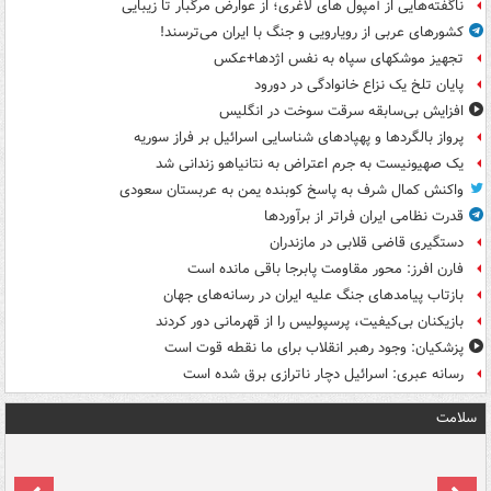
ناگفته‌هایی از آمپول های لاغری؛ از عوارض مرگبار تا زیبایی
کشورهای عربی از رویارویی و جنگ با ایران می‌ترسند!
تجهیز موشکهای سپاه به نفس اژدها+عکس
پایان تلخ یک نزاع خانوادگی در دورود
افزایش بی‌سابقه سرقت سوخت در انگلیس
پرواز بالگردها و پهپادهای شناسایی اسرائیل بر فراز سوریه
یک صهیونیست به جرم اعتراض به نتانیاهو زندانی شد
واکنش کمال شرف به پاسخ کوبنده یمن به عربستان سعودی
قدرت نظامی ایران فراتر از برآوردها
دستگیری قاضی قلابی در مازندران
فارن افرز: محور مقاومت پابرجا باقی مانده است
بازتاب پیامدهای جنگ علیه ایران در رسانه‌های جهان
بازیکنان بی‌کیفیت، پرسپولیس را از قهرمانی دور کردند
پزشکیان: وجود رهبر انقلاب برای ما نقطه قوت است
رسانه عبری: اسرائیل دچار ناترازی برق شده است
سلامت