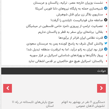
نشست وزیران خارجه مصر، ترکیه، پاکستان و عربستان
شبیه‌سازی حمله به پایگاه نیروهای دلتا فورس آمریکا
سناریوی بلاگر زن برای قتل شوهرش
صاعقه جان فوتبالیست تایلندی را گرفت!
عصبانیت ترامپ از پیروزی نامزد حامی فلسطین در میشیگان
بقائی: برنامه‌ای برای سفر به قطر و پاکستان نداریم
قدرت نظامی ایران فراتر از برآوردها
واکنش کمال شرف به پاسخ کوبنده یمن به عربستان سعودی
قرار بود ایران به زانو درآید، اما به ابرقدرت منطقه تبدیل شد!
پرواز بالگردها و پهپادهای شناسایی اسرائیل بر فراز سوریه
پاکستان: اسرائیل هیچ حق حاکمیتی بر قدس اشغالی ندارد
حوادث
دستگیری ۶ نفر در بهشهر به اتهام
موج بارش‌های تابستانه در راه ۱۱
تشویش اذهان عمومی
استان
فا