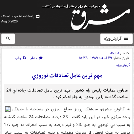
پنجشنبه ۱۵ مرداد ۱۴۰۵ -
Aug 6 2026
گزارش‌ویژه
کد خبر
35963
تاریخ انتشار:
۲۹ اسفند ۱۳۸۹ - ۱۵:۳۸
۰ نظر
چاپ
گزارش‌ویژه
مهم ترين عامل تصادفات نوروزي
معاون عمليات پليس راه کشور ، ‌مهم ترين عامل تصادفات جاده اي 24
ساعت گذشته را بي توجهي به جلو اعلام کرد .
به گزارش مشرق، سرهنگ پرويز سياح البرزي در مصاحبه با خبرنگار
واحد مرکزي خبر، در اين باره گفت :‌ 33 درصد تصادفات 24 ساعت گذشته
به سبب بي توجهي به جلو ،‌23 و نيم درصد به سبب انحراف به چپ ،‌17
درصد به علت تخطي از سرعت مطمئنه و بقيه تصادفات به سبب ساير