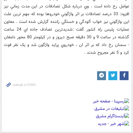
عوامل رخ داده است . وي درباره شکل تصادفات در اين مدت زماني نيز
افزود: ‌33 درصد تصادفات بر اثر واژگوني خودروها بوده که مهم ترين علت
اين واژگوني نيز خواب آلودگي و خستگي راننده گزارش شده است . معاون
عمليات پليس راه کشور گفت :‌شديدترين تصادف جاده اي 24 ساعت
گذشته در ساعت 9 و 30 دقيقه صبح ديروز و در کيلومتر 80 محور دامغان
- سمنان رخ داد که بر اثر ان ، خودروي پرايد واژگون شد و يک نفر فوت
کرد و 5 نفر مجروح شدند .