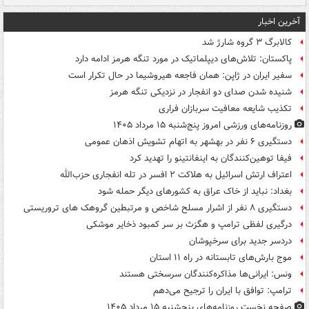
آخرین اخبار
کالابرگ ۳ گروه شارژ شد
پاکستان: تلاش‌های دیپلماتیک در مورد تنگه هرمز ادامه دارد
سفیر ایران در ژاپن: همان فاجعه هیروشیما در حال تکرار است
شنیده شدن صدای دو انفجار در نزدیکی تنگه هرمز
تکذیب شایعه معافیت سربازان فراری
روزنامه‌های ورزشی امروز پنج‌شنبه ۱۵ مرداد ۱۴۰۵
دستگیری ۶ نفر در بهشهر به اتهام تشویش اذهان عمومی
فیفا توهین‌کنندگان به اینفانتینو را تهدید کرد
اعتراف ارتش اسرائیل به هلاکت ۲ افسر در تله انفجاری حزب‌الله
بغداد: نباید از خاک عراق به کشورهای دیگر حمله شود
دستگیری ۸ نفر از اشرار مسلح شاخص و مرتبطین گروهک های تروریستی
درگیری لفظی ترامپ و هگزث بر سر کمبود ذخایر موشکی
دردسر جدید برای سرخپوشان
موج بارش‌های تابستانه در راه ۱۱ استان
ونس: ایرانی‌ها مذاکره‌کنندگان سرسختی هستند
ترامپ: توافق با ایران را ترجیح می‌دهم
صفحه نخست روزنامه‌های پنجشنبه ۱۵ مرداد ۱۴۰۵