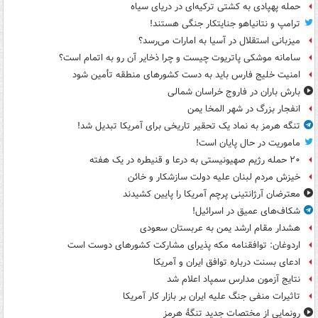
حمله پهپادی به کشتی ترکیه‌ای در دریای سیاه
ترامپ و نتانیاهو جنایتکار جنگی هستند!
میزبانی استقلال در آسیا به امارات می‌رسد؟
سامانه موشکی پاتریوت چیست و چرا ذخایر آن رو به اتمام است؟
امنیت خلیج فارس باید به دست کشورهای منطقه تأمین شود
بارش باران در فاروج خراسان شمالی
انفجار بزرگ در شهر المخا یمن
تنگه هرمز به نماد یک تحقیر تاریخی برای آمریکا تبدیل شد!
ماموریت در حال پایان است!
۲۰ حمله رژیم صهیونیستی به درعا و قنیطره در یک هفته
خیزش مردم لبنان علیه دولت سازشکار و خائن
معترضان آرژانتینی پرچم آمریکا را پایین کشیدند
شکاف‌های عمیق در اسرائیل!
هشدار مقام ارشد یمن به عربستان سعودی
اردوغان: توافقنامه مکه پذیرای مشارکت کشورهای دوست است
ادعای بسنت درباره توافق ایران و آمریکا
نتایج آزمون مدارس سمپاد اعلام شد
تاثیرات منفی جنگ علیه ایران بر بازار کار آمریکا
رونمایی از مختصات جدید تنگۀ هرمز