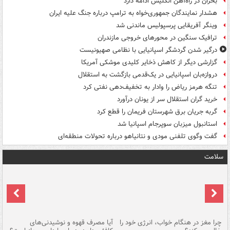
بحران در راه‌آهن انگلیس ادامه دارد
هشدار نمایندگان جمهوری‌خواه به ترامپ درباره جنگ علیه ایران
وینگر آفریقایی پرسپولیس ماندنی شد
ترافیک سنگین در محورهای خروجی مازندران
درگیر شدن گردشگر اسپانیایی با نظامی صهیونیست
گزارشی دیگر از کاهش ذخایر کلیدی موشکی آمریکا
دروازه‌بان اسپانیایی در یک‌قدمی بازگشت به استقلال
تنگه هرمز ریاض را وادار به تخفیف‌دهی نفتی کرد
خرید گران استقلال سر از یونان درآورد
گربه جریان برق شهرستان فریمان را قطع کرد
استانبول میزبان سوپرجام اسپانیا شد
گفت وگوی تلفنی مودی و نتانیاهو درباره تحولات منطقه‌ای
سلامت
ت
چرا مغز در هنگام خواب، انرژی خود را
آیا مصرف قهوه و نوشیدنی‌های
چر