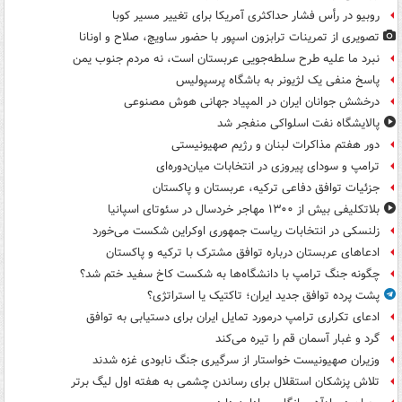
روبیو در رأس فشار حداکثری آمریکا برای تغییر مسیر کوبا
تصویری از تمرینات ترابزون اسپور با حضور ساویچ، صلاح و اونانا
نبرد ما علیه طرح سلطه‌جویی عربستان است، نه مردم جنوب یمن
پاسخ منفی یک لژیونر به باشگاه پرسپولیس
درخشش جوانان ایران در المپیاد جهانی هوش مصنوعی
پالایشگاه نفت اسلواکی منفجر شد
دور هفتم مذاکرات لبنان و رژیم صهیونیستی
ترامپ و سودای پیروزی در انتخابات میان‌دوره‌ای
جزئیات توافق دفاعی ترکیه، عربستان و پاکستان
بلاتکلیفی بیش از ۱۳۰۰ مهاجر خردسال در سئوتای اسپانیا
زلنسکی در انتخابات ریاست جمهوری اوکراین شکست می‌خورد
ادعاهای عربستان درباره توافق مشترک با ترکیه و پاکستان
چگونه جنگ ترامپ با دانشگاه‌ها به شکست کاخ سفید ختم شد؟
پشت پرده توافق جدید ایران؛ تاکتیک یا استراتژی؟
ادعای تکراری ترامپ درمورد تمایل ایران برای دستیابی به توافق
گرد و غبار آسمان قم را تیره می‌کند
وزیران صهیونیست خواستار از سرگیری جنگ نابودی غزه شدند
تلاش پزشکان استقلال برای رساندن چشمی به هفته اول لیگ برتر