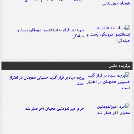
حمله تند فیگو به اینفانتینو: دروغگو، پَست‌ و
حیله‌گر!
برگزیده عکس
پرچم سیاه بر فراز گنبد حسینی همچنان در اهتزاز
است
حرم امیرالمومنین محیای آخر صفر شد