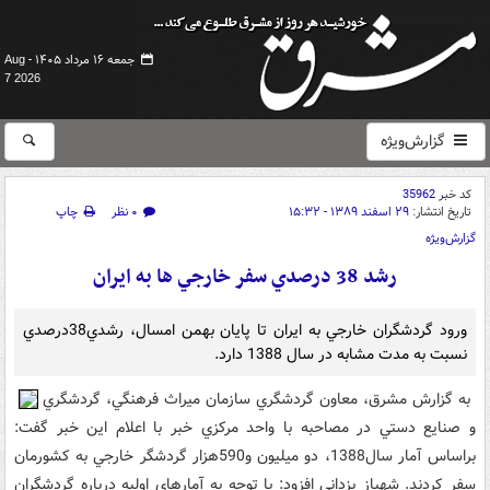
جمعه ۱۶ مرداد ۱۴۰۵ -
Aug
7 2026
گزارش‌ویژه
کد خبر
35962
تاریخ انتشار:
۲۹ اسفند ۱۳۸۹ - ۱۵:۳۲
۰ نظر
چاپ
گزارش‌ویژه
رشد 38 درصدي سفر خارجي ها به ايران
ورود گردشگران خارجي به ايران تا پايان بهمن امسال، رشدي38درصدي
نسبت به مدت مشابه در سال 1388 دارد.
به گزارش مشرق، معاون گردشگري سازمان ميراث فرهنگي، گردشگري
و صنايع دستي در مصاحبه با واحد مرکزي خبر با اعلام اين خبر گفت:
براساس آمار سال1388،‌ دو ميليون و590هزار گردشگر خارجي به کشورمان
سفر کردند. شهباز يزداني افزود: با توجه به آمارهاي اوليه درباره گردشگران