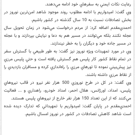
رعايت نکات ايمني به سفرهاي خود ادامه مي‌دهند.
وي گفت: اميدواريم با ادامه مطلوب روند موجود شاهد امن‌ترين نوروز در
بخش تصادفات نسبت به 10 سال گذشته در کشور باشيم.
احمدي‌مقدم اضافه کرد: از مردم درخواست مي‌شود در زمان تحويل سال
عجله نکنند بلکه مي‌توانند در مسير هم به دعا و نيايش بپردازند و با عجله
در مسير جاده خود و ديگران را به خطر نيندازند.
وي در مورد تمهيدات ويژه نوروز نيز گفت: به طور طبيعي با گسترش سفر
در تمام نقاط کشور کار پليس هم گسترش يافته است و حتي پليس مرزي
نيز پيش‌بيني نموده تا تورهاي مرزي را راه‌اندازي کرده و مسافران بازديدي را
از نقاط مرزي داشته باشند.
وي گفت: در کل در طرح نوروزي 500 هزار نفر نيرو در قالب نيروهاي
پليس، امداد، اورژانس، هلال احمر، امداد خودرو، راهداري و ... فعاليت
مي‌کنند که از اين تعداد 150 هزار نفر خارج از نيروهاي پليس هستند.
احمدي‌مقدم در پايان گفت: اميدواريم با تمهيداتي که تدارک ديده شده
است شاهد کاهش تصادفات در کشور در نوروز امسال باشيم.