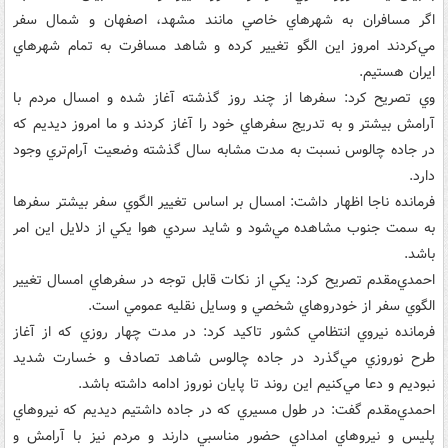
اگر مسافران به شهرهاي خاصي مانند مشهد، اصفهان و شمال سفر
مي‌کردند امروز اين الگو تغيير کرده و شاهد مسافرت به تمام شهرهاي
ايران هستيم.
وي تصريح کرد: سفرها از چند روز گذشته آغاز شده و امسال مردم با
آرامش بيشتر و به تدريج سفرهاي خود را آغاز کردند و ما امروز ديديم که
در جاده چالوس نسبت به مدت مشابه سال گذشته وضعيت آرام‌تري وجود
دارد.
فرمانده ناجا اظهار داشت: امسال بر اساس تغيير الگوي سفر بيشتر سفرها
به سمت جنوب مشاهده مي‌شود و شايد سردي هوا يکي از دلايل اين امر
باشد.
احمدي‌مقدم تصريح کرد: يکي از نکات قابل توجه در سفرهاي امسال تغيير
الگوي سفر از خودروهاي شخصي و وسايل نقليه عمومي است.
فرمانده نيروي انتظامي کشور تاکيد کرد: در مدت چهار روزي که از آغاز
طرح نوروزي مي‌گذرد در جاده چالوس شاهد تصادف و خسارت شديد
نبوديم و دعا مي‌کنيم اين روند تا پايان نوروز ادامه داشته باشد.
احمدي‌مقدم گفت: در طول مسيري که در جاده داشتيم ديديم که نيروهاي
پليس و نيروهاي امدادي حضور مناسبي دارند و مردم نيز با آرامش و