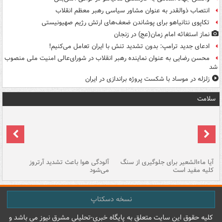
انتصاب ذوالقدر به عنوان مشاور سیاسی رهبر معظم انقلاب
تکاپوی نتانیاهو برای پوشاندن ضعف‌های ارتش رژیم صهیونیستی
نماز استغاثه امام زمان(عج) در زنجان
ادعای جدید ترامپ: بدون تشدید تنش با ایران تعامل می‌کنیم!
محسن رضایی به عنوان نماینده رهبر انقلاب در شورای‌عالی امنیت ملی منصوب
شد
زلزله در موساد با شکست پروژه براندازی در ایران
سلامت
آیا ماءالشعیر برای جلوگیری از سنگ
آلودگی هوا باعث تشدید آرتروز
حذ
کلیه مفید است
می‌شود
کل
نسخه دسکتاپ
کليه حقوق اين سايت متعلق به پایگاه خبري-تحليلي مشرق نيوز می باشد و