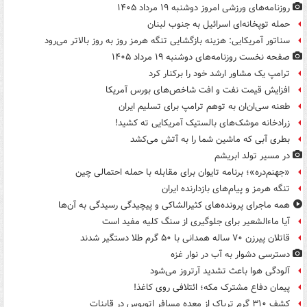
روزنامه‌های ورزشی امروز دوشنبه ۱۹ مرداد ۱۴۰۵
حمله توپخانه‌ای اسرائیل به جنوب لبنان
سناتور آمریکایی: هزینه بازگشایی تنگه هرمز روز به روز بالاتر می‌رود
صفحه نخست روزنامه‌های دوشنبه ۱۹ مرداد ۱۴۰۵
ترامپ یک مشاور ارشد خود را برکنار کرد
افزایش قیمت نفت و افت شاخص‌های بورس آمریکا
طعنه سی‌ان‌ان به توهم ترامپ برای تسلیم ایران
زرادخانه موشک‌های بالستیک آمریکایی ته کشید!
بطری آبی که ماشین شما را به آتش می‌کشد
در مسیر تولد ابریشم
«جهنم‌دره»؛ برنامه تایوان برای مقابله با حمله احتمالی چین
تنگه هرمز و پیام‌های بازدارنده ایران
همه ماجرای پرونده‌های کثیرالشاکی و پیچیدگی رسیدگی به آن‌ها
آیا ماءالشعیر برای جلوگیری از سنگ کلیه مفید است
قاتلان پیرزن ۷۰ ساله همدانی با ۵۰ گرم طلا دستگیر شدند
دسترسی دشوار به آب در نوار غزه
آلودگی هوا باعث تشدید آرتروز می‌شود
پیمان دفاع مشترک مکه؛ ائتلافی روی کاغذ!
کشف ۳۱۰ گرم تریاک از معده مسافر اتوبوس در قاینات