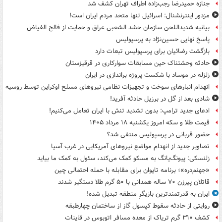
جنازه حمیدرضا رجب‌زاده اطراف تهران کشف شد
مزدور اینترنشنال: اسرائیل تنها متحد مردم ایران است!
بیانیه شدیداللحن سازمان حشد الشعبی عراق و حمایت از فالح الفیاض
پاسخ نهایی حسین‌نژاد به پرسپولیس
بازگشت رضائیان برای پرسپولیس تبعات دارد
حادثه وحشتناک حین مسابقات سوارکاری در قرقیزستان
زلزله در موساد با شکست پروژه براندازی در ایران
انهدام انبارهای سوخت و تجهیزات نظامی نیروهای مسلح اوکراین توسط روسیه
شادی بعد از گل در برزیل حادثه آفرید!
ادعای جدید ترامپ: بدون تشدید تنش با ایران تعامل می‌کنیم!
قیمت طلا و سکه امروز یکشنبه ۱۸ مرداد ۱۴۰۵
حضور قربانی در پرسپولیس منتفی شد؟
تصاویر جدید از انهدام مواضع نیروهای آمریکایی در غرب آسیا
زلنسکی: پیونگ‌یانگ به مسکو کمک می‌کند، سئول به کمک ما بیاید
«جهنم‌دره»؛ برنامه تایوان برای مقابله با حمله احتمالی چین
قاتلان پیرزن ۷۰ ساله همدانی با ۵۰ گرم طلا دستگیر شدند
ایران به قدرتمندترین بازیگرِ منطقه تبدیل شده!
روایتی از حادثه سقوط کپسول گاز از ساختمان چهارطبقه
کشف ۳۱۰ گرم تریاک از معده مسافر اتوبوس در قاینات