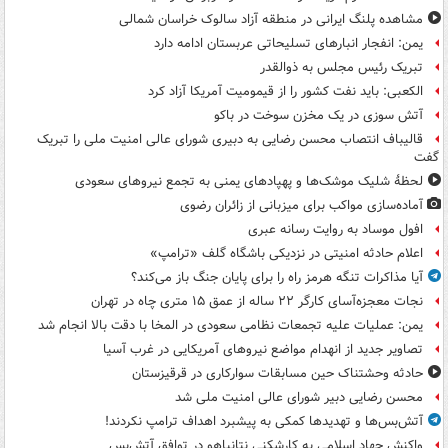
مشاهده پلنگ ایرانی در منطقه آزاد سالوک خراسان شمالی
یمن: انفجار انبارهای تسلیحاتی عربستان ادامه دارد
تبریک رئیس مجلس به ذوالقدر
الکعبی: باید نفت کشور را از قیمومیت آمریکا آزاد کرد
آتش سوزی در یک مخزن سوخت در باکو
قالیباف انتصاب محسن رضایی به دبیری شورای عالی امنیت ملی را تبریک
گفت
لحظۀ شلیک موشک‌ها و پهپادهای یمنی به تجمع نیروهای سعودی
آماده‌سازی مواکب برای میزبانی از زائران رضوی
افول موساد به روایت رسانه عبری
اعلام حادثه امنیتی در نزدیکی باشگاه گلف «ترامپ»
آیا مذاکرات تنگه هرمز راه را برای پایان جنگ باز می‌کند؟
نجات معجزه‌آسای کارگر ۲۲ ساله از عمق ۱۵ متری چاه در تهران
یمن: عملیات علیه تجمعات نظامی سعودی در المخا با دقت بالا انجام شد
تصاویر جدید از انهدام مواضع نیروهای آمریکایی در غرب آسیا
حادثه وحشتناک حین مسابقات سوارکاری در قرقیزستان
محسن رضایی دبیر شورای عالی امنیت ملی شد
آتش‌بس‌ها و تهدیدها کمکی به پیشبرد اهداف ترامپ نکردند!
واکنش جهاد اسلامی به کارشکنی نتانیاهو در توافق آتش‌بس