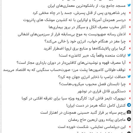
مسجد جامع یزد، از باشکوه‌ترین معماری‌های ایران
پدر شاهرودی پس از قتل پسرش، جسد را در چاه مخفی کرد
دردسر همزمان آمریکا و اوکراین با ته کشیدن موشک های پاتریوت
آثار مخرب مصرف الکل و سیگار در بروز بیماری‌ها
اذعان رسانه صهیونیست به موج بی‌سابقه فرار از سرزمین‌های اشغالی
چرا مغز در هنگام خواب، انرژی خود را خالی می‌کند؟
گرما برای پالایشگاه‌ها و منابع برق اروپا اضطرار آفرید
ایالات متحده واقعاً یک «ببر کاغذی» است!
آیا مصرف قهوه و نوشیدنی‌های کافئین‌دار در دوران بارداری مجاز است؟
توقف طولانی کامیون‌ها پشت مرز؛ صورت‌حساب سنگینی که به اقتصاد می‌رسد
حماقت ترامپ با ذخایر انرژی جهان چه کرد؟
چرا تابستان فصل محبوب میکروب‌هاست؟
دستگیری قاتل فراری در نوشهر
نیویورک تایمز فاش کرد: کارگروه ویژه سیا برای تفرقه افکنی در کوبا
کنترل کامل تنگه هرمز در دست ایران!
پرچم سیاه بر فراز گنبد حسینی همچنان در اهتزاز است
ماجرای پیاده روی اربعین حاج رمضان
این دیپلماسی نمایشی، شکست خورده است