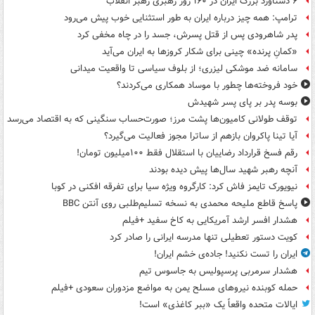
۶ دستاورد بزرگ ایران در ۱۶۰ روز رهبری رهبر انقلاب
ترامپ: همه چیز درباره ایران به طور استثنایی خوب پیش می‌رود
پدر شاهرودی پس از قتل پسرش، جسد را در چاه مخفی کرد
«کمانِ پرنده» چینی برای شکار کروزها به ایران می‌آید
سامانه ضد موشکی لیزری؛ از بلوف سیاسی تا واقعیت میدانی
خود فروخته‌ها چطور با موساد همکاری می‌کردند؟
بوسه‌ پدر بر پای پسر شهیدش
توقف طولانی کامیون‌ها پشت مرز؛ صورت‌حساب سنگینی که به اقتصاد می‌رسد
آیا تینا پاکروان بازهم از ساترا مجوز فعالیت می‌گیرد؟
رقم فسخ قرارداد رضاییان با استقلال فقط ۱۰۰میلیون تومان!
آنچه رهبر شهید سال‌ها پیش دیده بودند
نیویورک تایمز فاش کرد: کارگروه ویژه سیا برای تفرقه افکنی در کوبا
پاسخ قاطع ملیحه محمدی به نسخه تسلیم‌طلبی روی آنتن BBC
هشدار افسر ارشد آمریکایی به کاخ سفید +فیلم
کویت دستور تعطیلی تنها مدرسه ایرانی را صادر کرد
ایران را تست نکنید! جاده‌ی خشم ایران!
هشدار سرمربی پرسپولیس به جاسوس تیم
حمله کوبنده نیروهای مسلح یمن به مواضع مزدوران سعودی +فیلم
ایالات متحده واقعاً یک «ببر کاغذی» است!