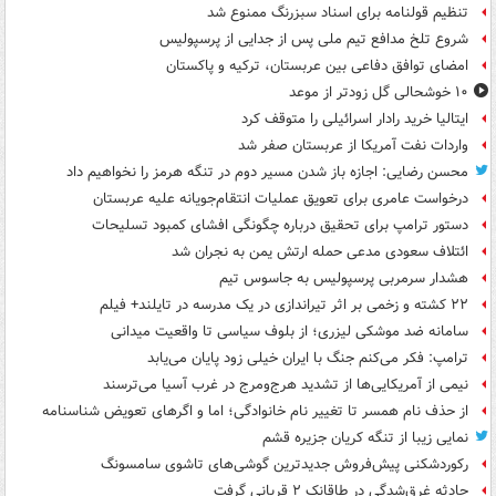
تنظیم قولنامه برای اسناد سبزرنگ ممنوع شد
شروع تلخ مدافع تیم ملی پس از جدایی از پرسپولیس
امضای توافق دفاعی بین عربستان، ترکیه و پاکستان
۱۰ خوشحالی گل زودتر از موعد
ایتالیا خرید رادار اسرائیلی را متوقف کرد
واردات نفت آمریکا از عربستان صفر شد
محسن رضایی: اجازه باز شدن مسیر دوم در تنگه هرمز را نخواهیم داد
درخواست عامری برای تعویق عملیات انتقام‌جویانه علیه عربستان
دستور ترامپ برای تحقیق درباره چگونگی افشای کمبود تسلیحات
ائتلاف سعودی مدعی حمله ارتش یمن به نجران شد
هشدار سرمربی پرسپولیس به جاسوس تیم
۲۲ کشته و زخمی بر اثر تیراندازی در یک مدرسه در تایلند+ فیلم
سامانه ضد موشکی لیزری؛ از بلوف سیاسی تا واقعیت میدانی
ترامپ: فکر می‌کنم جنگ با ایران خیلی زود پایان می‌یابد
نیمی از آمریکایی‌ها از تشدید هرج‌ومرج در غرب آسیا می‌ترسند
از حذف نام همسر تا تغییر نام خانوادگی؛ اما و اگرهای تعویض شناسنامه
نمایی زیبا از تنگه کریان جزیره قشم
رکوردشکنی پیش‌فروش جدیدترین گوشی‌های تاشوی سامسونگ
حادثه غرق‌شدگی در طاقانک ۲ قربانی گرفت