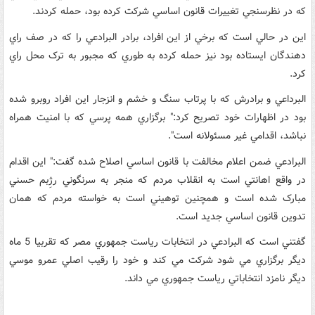
که در نظرسنجي تغييرات قانون اساسي شرکت کرده بود، حمله کردند.
اين در حالي است که برخي از اين افراد، برادر البرادعي را که در صف راي
دهندگان ايستاده بود نيز حمله کرده به طوري که مجبور به ترک محل راي
کرد.
البرداعي و برادرش که با پرتاب سنگ و خشم و انزجار اين افراد روبرو شده
بود در اظهارات خود تصريح کرد:" برگزاري همه پرسي که با امنيت همراه
نباشد، اقدامي غير مسئولانه است".
البرادعي ضمن اعلام مخالفت با قانون اساسي اصلاح شده گفت:" اين اقدام
در واقع اهانتي است به انقلاب مردم که منجر به سرنگوني رژِبم حسني
مبارک شده است و همچنين توهيني است به خواسته مردم که همان
تدوين قانون اساسي جديد است.
گفتني است که البرادعي در انتخابات رياست جمهوري مصر که تقربيا 5 ماه
ديگر برگزاري مي شود شرکت مي کند و خود را رقيب اصلي عمرو موسي
ديگر نامزد انتخاباتي رياست جمهوري مي داند.