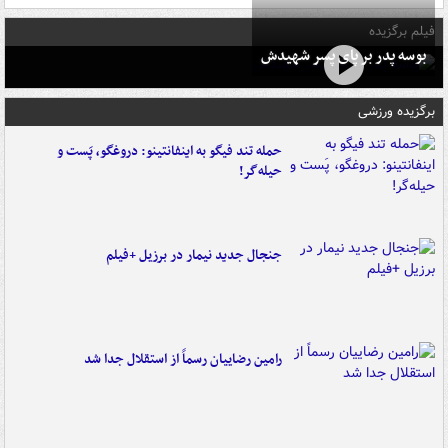
فیلم برگزیده
بوسه‌ پدر بر پای پسر شهیدش
برگزیده ورزشی
حمله تند فیگو به اینفانتینو: دروغگو، پَست‌ و
حیله‌گر!
جنجال جدید نیمار در برزیل +فیلم
رامین رضاییان رسماً از استقلال جدا شد