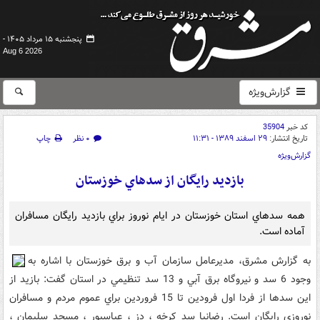
پنجشنبه ۱۵ مرداد ۱۴۰۵ -
Aug 6 2026
گزارش‌ویژه
کد خبر
35904
تاریخ انتشار:
۲۹ اسفند ۱۳۸۹ - ۱۱:۳۱
۰ نظر
چاپ
گزارش‌ویژه
بازديد رايگان از سدهاي خوزستان
همه سدهاي استان خوزستان در ايام نوروز براي بازديد رايگان مسافران
آماده است.
به گزارش مشرق، مديرعامل سازمان آب و برق خوزستان با اشاره به
وجود 6 سد و نيروگاه برق آبي و 13 سد تنظيمي در استان گفت: بازيد از
اين سدها از فردا اول فرودين تا 15 فروردين براي عموم مردم و مسافران
نوروزي رايگان است. رضانيا سد کرخه ، دز ، عباسپور ، مسجد سليمان ،