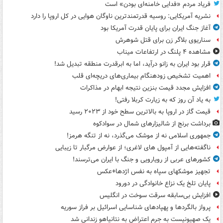
فریاد مردم «فدایی خامنه‌ای بودن» است
نشریه آمریکایی: روسیه قدرتمندترین ناوگان هوایی در کل اروپا را دارد
آغاز جنگ ایران برای پایان قدرت آمریکا بود
سناریوی بلاگر زن برای قتل شوهرش
مشاهده ۴ پلنگ در ارتفاعات میناب
قرار بود ایران به زانو درآید، اما به ابرقدرت منطقه تبدیل شد!
اهمیت تشخیص زودهنگام بیماری‌های دریچه‌ای قلب
افزایش مجدد قیمت بنزین نتیجه ابهام در مذاکرات
به یاد آن روز که به زیارت کربلا رفتی!
قیمت گاز در اروپا به بالاترین سطح خود از ۲۰۲۳ رسید
برداشت برنج از شالیزارهای شمال در سوادکوه
جمهوری اسلامی نه از موشک می‌گذرد، نه از تنگه هرمز!
ناگفته‌هایی از آمپول های لاغری؛ از عوارض مرگبار تا زیبایی
کشورهای عربی از رویارویی و جنگ با ایران می‌ترسند!
تجهیز موشکهای سپاه به نفس اژدها+عکس
پایان تلخ یک نزاع خانوادگی در دورود
افزایش بی‌سابقه سرقت سوخت در انگلیس
پرواز بالگردها و پهپادهای شناسایی اسرائیل بر فراز سوریه
یک صهیونیست به جرم اعتراض به نتانیاهو زندانی شد