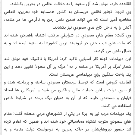
القاعده دارد، موفق شد آل سعود را به دخالت نظامي در بحرين بکشاند.
وي افزود: تجاوز نظامي عربستان به کشور همسايه خود بحرين، اقدامي
مخاطره آميز است که مي تواند ضمن دامن زدن به ناآرامي ها در منامه،
آتش را به داخل کاخ هاي سعودي نيز بکشاند.
وي گفت: مقام هاي سعودي در شرايطي مرتکب اشتباه راهبردي شده اند
که ملت هاي عرب حتي در ثروتمند ترين کشورها به ستوه آمده اند و به
دنبال ناجي مي گردند.
اين ديپلمات کهنه کار آسيايي تاکيد کرد: آمريکا با تاکتيک خود موفق شد
شعار 'مرگ بر آمريکا' در منامه را به ' مرگ بر آل سعود' تغيير دهد و اين
يک باخت سنگين براي ديپلماسي عربستان است.
القاعده گروهي است که توسط عربستان سعودي ساخته و پرداخته شده و
از سوي دولت رياض حمايت مالي و فکري مي شود و آمريکايي ها اسناد
فراوان و مستندي دارند که از آن به عنوان برگ برنده در شرايط خاص
استفاده مي کنند.
يک ديپلمات عرب نيز به ايرنا در يکي از کشورهاي عربي منطقه گفت: مقام
هاي سعودي متوجه اشتباه محاسباتي خود شده اند و همين که اعلام کرده
اند حضور نيروهايشان در خاک بحرين به درخواست دولت منامه و به