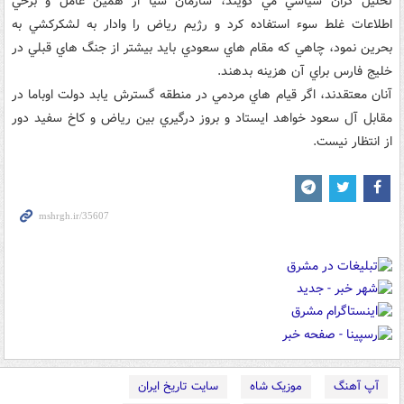
تحليل گران سياسي مي گويند، سازمان سيا از همين عامل و برخي
اطلاعات غلط سوء استفاده کرد و رژيم رياض را وادار به لشکرکشي به
بحرين نمود، چاهي که مقام هاي سعودي بايد بيشتر از جنگ هاي قبلي در
خليج فارس براي آن هزينه بدهند.
آنان معتقدند، اگر قيام هاي مردمي در منطقه گسترش يابد دولت اوباما در
مقابل آل سعود خواهد ايستاد و بروز درگيري بين رياض و کاخ سفيد دور
از انتظار نيست.
آپ آهنگ
موزیک شاه
سایت تاریخ ایران