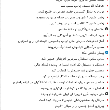
هافبک آلومینیوم پرسپولیسی شد
یونان به دنبال گسترش حضور نظامی در خلیج فارس
زخمی شدن ۴ شهروند یمنی در حمله مزدوران سعودی
زخمی شدن ۳ نظامی لبنانی در زوطر غربی
عکاسان و خبرنگاران در دفاع مقدس
ورود فرمانده تروریست‌های آمریکایی به تل‌آویو
آغاز تحقیقات سازمان ملل درباره جاسوسی کارمندش برای اسرائیل
مسیر درآمدزایی فراموش شده لیگ برتری‌ها
پیمان دفاعی مکه!
مربی سابق استقلال سرمربی آفریقای جنوبی شد
دستگیری مسئول یک اداره آستارا در پرونده فساد مالی
مجتبی جباری تیم جدیدش را انتخاب کرد
روایت رسانه عبری از دخالت آشکار ترامپ در کوبا
هشدار حماس درباره اقدامات توسعه طلبانه اشغالگران در کرانه باختری
احتمال سفر ویتکاف و کوشنر به اوکراین و روسیه
جان دوباره نگین فیروزه ای ایران «دریاچه ارومیه»
سرطان به استخوان‌های «بایدن» سرایت کرده است
پیروزی قاطع چلسی برابر میلان +فیلم