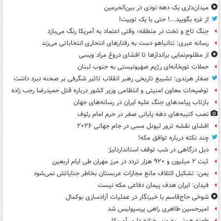
میدان‌داری یک دهه نودی در بین‌الحرمین
از غزه بگویید...! حتی با یک توییت!
جنگ تاج و تخت در منطقه؛ وقتی اعتماد به آمریکا رنگ می‌بازد
رسانه عبری: نتانیاهو دست به رفتارهای انتحاری انتخاباتی می‌زند
از مظلوم‌نمایی براندازها تا افشای دروغ مراد ویسی
حملات توپخانه‌ای رژیم صهیونیستی به جنوب لبنان
صفار هرندی: تشییع تاریخی رهبر انقلاب تاثیر شگرفی بر صحنه نبرد داشت
توضیحات معاون امنیتی و انتظامی وزیر کشور درباره قتل حمیدرضا رجب زاده
بازتاب پیامدهای جنگ علیه ایران در رسانه‌های جهان
نصب کتیبه‌های دهه پایانی صفر در حرم امام رئوف
افشای نقشه ترور لیونل مسی در جام جهانی ۲۰۲۶
چند نکته درباره توافق مکه!
دبل درگاهی در شب توقف استانداردلیژ
ثبت ۲ میلیون و ۹۲۰ هزار تردد در مرز مهران طی ایام اربعین
یمن: تشکیل ائتلاف مانع مجازات عربستان بخاطر جنایاتش نمی‌شود
فیدان: ایران هدف پیمان دفاعی مکه نیست
شوخی حاج‌قاسم با خبرنگار در عملیات آزادسازی بوکمال
امیرحسین طاهری راهی پرسپولیس شد
طعنه همتی به وزیر خزانه داری آمریکا