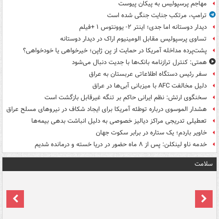
مهاجم پرسپولیس به پیکان پیوست
ترامپ، مرتکب جنایت جنگی شده است
دیدار دوستانه اما جدی؛ اینتر ۲- یوونتوس ۱ +فیلم
تساوی پرسپولیس مقابل الومینیوم اراک در دیدار دوستانه
پشت‌پرده مداخله آمریکا در حمایت از یِن ژاپن؛ خیرخواهی یا خودخواهی؟
همتی: کنترل ترازنامه بانک‌ها با جدیت دنبال می‌شود
سفر رئیس دستگاه اطلاعاتی عربستان به عراق
دلیل مخالفت AFC با میزبانی آبی‌ها در عراق
سخنگوی ارتش: نظم ایرانی حاکم بر تنگه غیرقابل بازگشت است
هشدار الموسوی درباره توطئه آمریکا برای ایجاد شکاف در نیروهای مسلح عراق
تعطیلی تدریجی مراکز دیالیز خصوصی به دلیل انباشت بدهی بیمه‌ها
خاویر باردم؛ یک ستاره در برابر سکوت جهان
خدمه ناو لینکلن: پس از ۸ ماه حضور در دریا خسته و درمانده‌ شدیم
سلامت