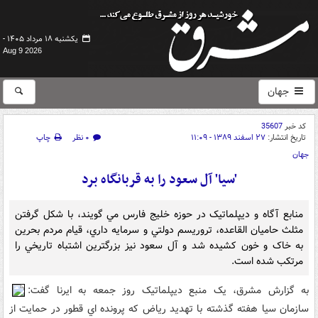
یکشنبه ۱۸ مرداد ۱۴۰۵ -
Aug 9 2026
جهان
کد خبر
35607
تاریخ انتشار:
۲۷ اسفند ۱۳۸۹ - ۱۱:۰۹
۰ نظر
چاپ
جهان
'سيا' آل سعود را به قربانگاه برد
منابع آگاه و ديپلماتيک در حوزه خليج فارس مي گويند، با شکل گرفتن
مثلث حاميان القاعده، تروريسم دولتي و سرمايه داري، قيام مردم بحرين
به خاک و خون کشيده شد و آل سعود نيز بزرگترين اشتباه تاريخي را
مرتکب شده است.
به گزارش مشرق، يک منبع ديپلماتيک روز جمعه به ايرنا گفت:
سازمان سيا هفته گذشته با تهديد رياض که پرونده اي قطور در حمايت از