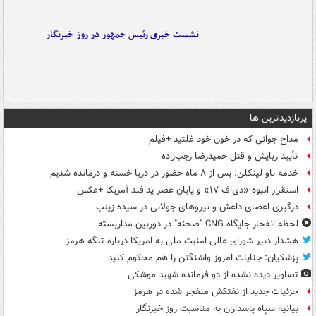
نشست خبری رئیس جمهور در روز خبرنگار
پربازدیدترین ها
مداح جوانی که در خون خود غلتید +فیلم
تأیید ربایش و قتل حمیدرضا رجب‌زاده
خدمه ناو لینکلن: پس از ۸ ماه حضور در دریا خسته و درمانده‌ شدیم
استقرار انبوه «دی‌اف‑۱۷» و پایان عصر پدافند آمریکا +عکس
درگیری اعضای داعش و نیروهای جولانی در سیده زینب
لحظه انفجار جایگاه CNG "صحنه" در دوربین مداربسته
هشدار دبیر شورای عالی امنیت ملی به امریکا درباره تنگه هرمز
پزشکیان: جنایات امروز واشنگتن را هم محکوم کنید
تصاویر دیده‌ نشده از دو فرمانده شهید موشکی
جزئیات جدید از نفتکش منفجر شده در هرمز
بیانیه سپاه پاسداران به مناسبت روز خبرنگار