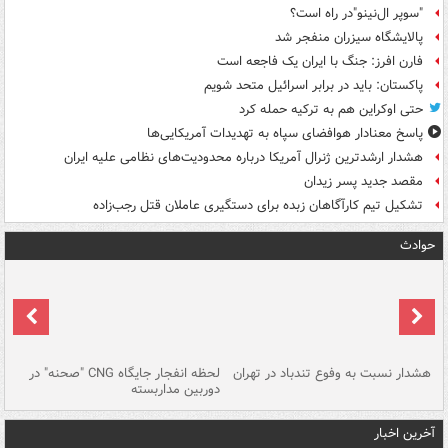
"سوپر ال‌نینو"در راه است؟
پالایشگاه سیزران منفجر شد
فارن افرز: جنگ با ایران یک فاجعه است
پاکستان: باید در برابر اسرائیل متحد شویم
حتی اوکراین هم به ترکیه حمله کرد
پاسخ معنادار هوافضای سپاه به تهدیدات آمریکایی‌ها
هشدار ارشدترین ژنرال آمریکا درباره محدودیت‌های نظامی علیه ایران
مقصد جدید پسر زیدان
تشکیل تیم کارآگاهان زبده برای دستگیری عاملان قتل رجب‌زاده
حوادث
ای
هشدار نسبت به وفوع تندباد در تهران
لحظه انفجار جایگاه CNG "صحنه" در
دس
دوربین مداربسته
ات
آخرین اخبار