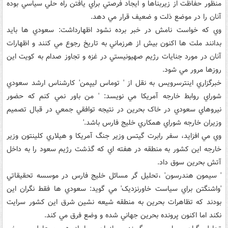
منظور حفاظت از زيربناها و ايجاد فرصتي براي يافتن راه حلي سياسي بوده
آنان را در موضع ذلت و ضعيف قرار مي دهد.
وي که خواست نامش در خبر برده نشود اظهارداشت: سعودي ها بايد
بدانند ملت ها اکنون بيش از هرزماني به تاريخ رجوع مي کنند و اظهارات
آنان در مورد جنايات رژيم صهيونيستي در غزه و تجاوز صدام به کويت اين
روزها مرور مي شود.
خبرگزاري اينترسرويس به نقل از ' توماس ليپمن' کارشناس ارشد سعودي
شوراي روابط خارجه آمريکا مي نويسد: ' من باور نمي کنم که حضور
نيروهاي سعودي در خاک بحرين در نتيجه توافقي جمعي در قبال تصميم
وزيران خارجه شوراي همکاري خليج فارس باشد.'‌
وي مي افزايد، سفر رابرت گيتس وزير جنگ آمريکا و هيلاري کلينتون وزير
خارجه اين کشور به منطقه در هفته اي که گذشت رژيم سعود را به داخل
آتش بحرين سوق داد.
' سيمون هندرسون' ،تحليل گر مسائل خليج فارس در موسسه تحقيقاتي
'واشنگتن براي سياست خاورنزديک' مي گويد: سعودي ها فقط نگران اين
بودند که تظاهرات بحرين به منطقه شيعه نشين شرق اين کشور سرايت
نکند اما اکنون پرونده بحرين جهاني شده و وضع فرق مي کند.