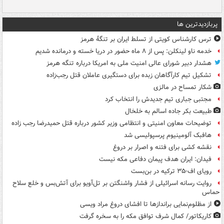
پربازدیدترین ها
ترس کارشناس کویتی از تسلط ایران بر تنگۀ هرمز
خدمه ناو لینکلن: پس از ۸ ماه حضور در دریا خسته و درمانده‌ شدیم
هشدار دبیر شورای عالی امنیت ملی به امریکا درباره تنگه هرمز
تشکیل تیم کارآگاهان زبده برای دستگیری عاملان قتل رجب‌زاده
شکار تمساح در مالزی
مجتبی جباری تیم جدیدش را انتخاب کرد
طبیعت بکر جاده اسالم به خلخال
توضیحات معاون امنیتی و انتظامی وزیر کشور درباره قتل حمیدرضا رجب زاده
هافبک آلومینیوم پرسپولیسی شد
نقشه کشی برای فتنه و اصرار بر دروغ
فیدان: ایران هدف پیمان دفاعی مکه نیست
رویای اف-۳۵ ترکیه در بن‌بست
روایت رسانه اسرائیلی از فشار واشنگتن بر تل‌آویو برای آتش‌بس و خلع سلاح
حماس
از مظلوم‌نمایی براندازها تا افشای دروغ مراد ویسی
کاریکاتور/ کمال شرف توافق مکه را به سخره گرفت