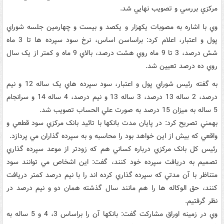
مرکزي بررسي و تصويب نهايي شد.
وي با اشاره به مصوبات يکهزار و يکصد و بيست و چهارمين جلسه شوراي
پول و اعتبار، اعلام کرد: براساسن اساس، نرخ سود سپرده ها تا 3 ماه‌
شش درصد، 3 تا 9 ماه روي هشت درصد،‌ بالاي 9 ماه و کمتر از يک سال
روي ده درصد تعيين شد.
به گفته رئيس شوراي پول و اعتبار، سود سپرده هاي يک ساله 12 و نيم
درصد، 2 ساله 13 درصد، ‌3 ساله 13 و نيم درصد، 4 ساله 14 و سرانجام
5 ساله به ميزان 15 درصد به صورت علي الحساب تصويب شد.
بهمني تصريح کرد: در پايان مدت بانکها با تائيد بانک مرکزي سود قطعي و
واقعي که بيش از اين خواهد بود را محاسبه و به سپرده گذاران مي پردازد.
رئيس کل بانک مرکزي درباره کساني هم که زودتر از موعد سپرده گذاري
تصميم به دريافت سپرده خود کنند، گفت: اين اشخاص مي توانند سود
متناظر با آن مدتي که سپرده گذاري کرده اند را با نيم درصد کمتر دريافت
کنند، حق الوکاله ها را هم مانند سال گذشته همان دو و نيم درصد در
نظر گرفتيم.
وي در زمينه اوراق مشارکت گفت: بانکها آن را براساس 3، 4 و 5 ساله به