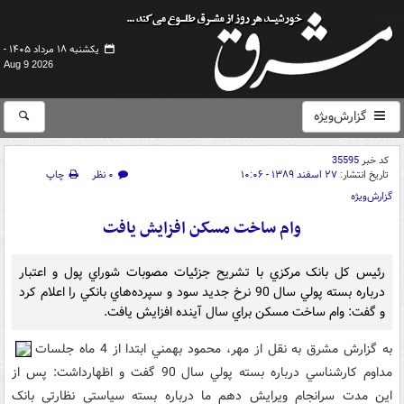
یکشنبه ۱۸ مرداد ۱۴۰۵ -
Aug 9 2026
گزارش‌ویژه
کد خبر
35595
تاریخ انتشار:
۲۷ اسفند ۱۳۸۹ - ۱۰:۰۶
۰ نظر
چاپ
گزارش‌ویژه
وام ساخت مسکن افزايش يافت
رئيس کل بانک مرکزي با تشريح جزئيات مصوبات شوراي پول و اعتبار
درباره بسته پولي سال 90 نرخ جديد سود و سپرده‌هاي بانکي را اعلام کرد
و گفت: وام ساخت مسکن براي سال آينده افزايش يافت.
به گزارش مشرق به نقل از مهر، محمود بهمني ابتدا از 4 ماه جلسات
مداوم کارشناسي درباره بسته پولي سال 90 گفت و اظهارداشت: پس از
اين مدت سرانجام ويرايش دهم ما درباره بسته سياستي نظارتي بانک