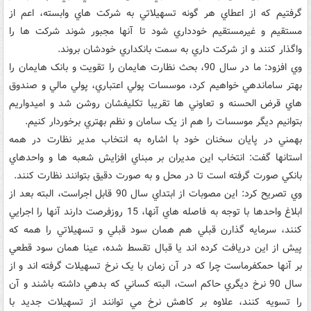
گرفتيم که از اعطاي هر گونه تسهيلاتي به شرکت هاي وابسته، اعم از
مستقيم و غيرمستقيم خودداري شود تا آنها مجبور شوند شرکت ها را
واگذار کنند و از شرکت داري به سمت بانکداري خودشان بروند.
وي افزود: ‌ما در سال 90، بحث نظارت هايمان را تقويت و بانک هايمان را
بهتر ساماندهي خواهيم کرد، موسسات پولي اعتباري، پولي مالي و صندوق
هاي قرض الحسنه و تعاوني ها تقريبا تکليفشان روشن شد و اميدواريم
بتوانيم ديگر موسسات را هم از يک سامان و نظم بهتري برخوردار کنيم.
بهمني در پايان سخنان خود با اشاره به انتخاب مدير نظارت در همه
استانها گفت: انتخاب اين مديران بر مبناي افزايش شعبه ها و واحدهاي
بانکي صورت گرفته است تا در محل و به صورت دقيق بتوانند نظارت کنند.
وي تصريح کرد:‌ اين مصوبات از ابتداي سال 90 قابل اجراست، البته بعد از
ابلاغ واحدها با توجه به فاصله هاي آنها، ‌15 روزفرصت دارند آنها را اجرايي
کنند، سرمايه گذارن قبلي هم همان سود قبلي و تسهيلاتي را همه که
پيش از اين دريافت کرده اند يا قبال تقسط شده، عينا همان سود قطعي
بر آنها حمکفرماست چرا که در آن زمان با يک نرخ تسهيلات گرفته اند و از
سال 90 نرخ ديگري حاکم است، البته کساني که بدهي داشته باشند و آن
را تسويه کنند، علاوه بر کاهش نرخ مي توانند از تسهيلات جديد با