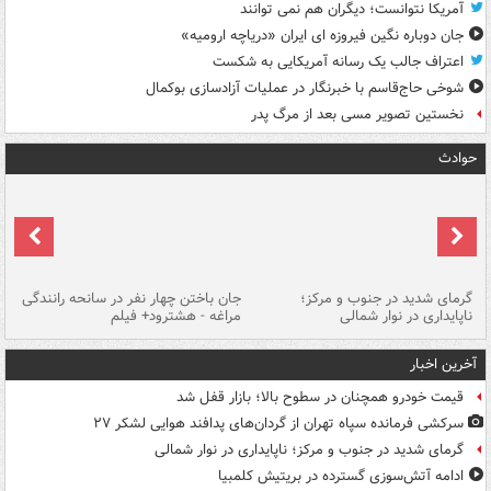
آمریکا نتوانست؛ دیگران هم نمی توانند
جان دوباره نگین فیروزه ای ایران «دریاچه ارومیه»
اعتراف جالب یک رسانه آمریکایی به شکست
شوخی حاج‌قاسم با خبرنگار در عملیات آزادسازی بوکمال
نخستین تصویر مسی بعد از مرگ پدر
حوادث
گرمای شدید در جنوب و مرکز؛
جان باختن چهار نفر در سانحه رانندگی
حر
ناپایداری در نوار شمالی
مراغه - هشترود+ فیلم
به
آخرین اخبار
قیمت خودرو همچنان در سطوح بالا؛ بازار قفل شد
سرکشی فرمانده سپاه تهران از گردان‌های پدافند هوایی لشکر ۲۷
گرمای شدید در جنوب و مرکز؛ ناپایداری در نوار شمالی
ادامه آتش‌سوزی گسترده در بریتیش کلمبیا