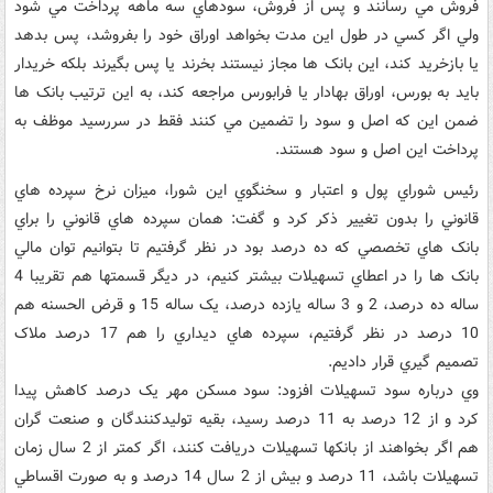
فروش مي رسانند و پس از فروش، سودهاي سه ماهه پرداخت مي شود
ولي اگر کسي در طول اين مدت بخواهد اوراق خود را بفروشد، پس بدهد
يا بازخريد کند، اين بانک ها مجاز نيستند بخرند يا پس بگيرند بلکه خريدار
بايد به بورس، اوراق بهادار يا فرابورس مراجعه کند، به اين ترتيب بانک ها
ضمن اين که اصل و سود را تضمين مي کنند فقط در سررسيد موظف به
پرداخت اين اصل و سود هستند.
رئيس شوراي پول و اعتبار و سخنگوي اين شورا، ميزان نرخ سپرده هاي
قانوني را بدون تغيير ذکر کرد و گفت: همان سپرده هاي قانوني را براي
بانک هاي تخصصي که ده درصد بود در نظر گرفتيم تا بتوانيم توان مالي
بانک ها را در اعطاي تسهيلات بيشتر کنيم، در ديگر قسمتها هم تقريبا 4
ساله ده درصد، 2 و 3 ساله يازده درصد، يک ساله 15 و قرض الحسنه هم
10 درصد در نظر گرفتيم، سپرده هاي ديداري را هم 17 درصد ملاک
تصميم گيري قرار داديم.
وي درباره سود تسهيلات افزود: سود مسکن مهر يک درصد کاهش پيدا
کرد و از 12 درصد به 11 درصد رسيد،‌ بقيه توليدکنندگان و صنعت گران
هم اگر بخواهند از بانکها تسهيلات دريافت کنند، اگر کمتر از 2 سال زمان
تسهيلات باشد، ‌11 درصد و ‌بيش از 2 سال 14 درصد و به صورت اقساطي