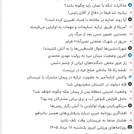
مذاکرات تنگه با عمان باید چگونه باشد؟
بیانیه تند فیفا در دفاع از آقای رئیس!
آیا روند عدلیه در مقابله با فساد تغییری کرده است؟
آمریکا از طریق ترکیه تسلیحات و مهمات به اوکراین می‌فرستد
نخستین تصویر مسی بعد از مرگ پدر
حریق در شهرک صنعتی نصیرآباد+ فیلم
شهرک‌نشین‌ها اموال فلسطینی‌ها را به آتش کشیدند!
آخرین وضعیت میدان نبرد به روایت مهدی محمدی
راز عبور مخفی جنگنده‌های ایرانی از چشم دشمن
نقشه راه ۱۵ ماده‌ای صلح غزه در بن‌بست
واکنش کنایه‌آمیز به عضویت ترکیه در پیمان مشترک با عربستان
قله دماوند در تابستان سفیدپوش شد!
وضعیت امنیتی منطقه پس از پیمان مکه چگونه خواهد شد؟
عامل افزایش قبوض آب و برق برخی مشترکان چه بود؟
سرنگون‌کردن پهپاد اوکراینی با آتش رگبار روس‌ها
افشاگری روزنامه عبری درباره بدرفتاری‌های همسر نتانیاهو
هشدار صنعا به عربستان: وقت تلف نکنید
روزنامه‌های ورزشی امروز یک‌شنبه ۱۸ مرداد ۱۴۰۵