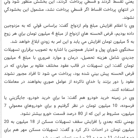
يعني تقسط کردند و قسطي پرداخت کردند،‌ اين بخشش منظور شود ولي
در انتهاي پرداخت اقساط اگر قسطي پرداخت نشد،‌ مشمول اين بخشودگي
نشوند.
وي با اعلام افزايش مبلغ وام ازدواج گفت: براساس قولي که به مزدوجين
داده بوديم، ‌قرض الحسنه هاي ازدواج از مبلغ 4 ميليون تومان براي هر زوج
به 5 ميليون تومان افزايش مي يابد و اين امر به زودي ابلاغ خواهد شد.
سخنگوي شوراي پول و اعتبار همچنين با اشاره به تصويب برقراري تسهيلات
جديدي شامل هزينه تحصيل،‌ درمان و موارد ضروري با مبلغ 4 ميليون
تومان گفت: اين تسهيلات در قالب عقود مختلف علاوه بر مواردي که در
قرض الحسنه پيش بيني شده بود، پرداخت مي شود تا افراد مجبور نشوند
عقود را دور بزنند يا خداي ناکرده از عوامل صوري بخواهند در معاملات
استفاده کنند.
وي در زمينه خريد خودرو هم گفت: ما براي خريد خودرو، ‌جايگزيني يا
فرسوده، ‌10 ميليون تومان در نظر گرفتيم و براي خودروهاي معمولي 7
ميليون، ‌مشروط بر اين که از 80 درصد قسمت خورو بيشتر نشود.
بهمني نکته بعدي را افزايش‌ سقف تسهيلات مسکن از 18 ميليون به 20
ميليون تومان در احداث ذکر کرد و گفت: تسهيلات مسکن مهر هم براي
دوره احداث 11 درصد و 22 ميليون تومان تعيين شد.