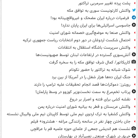
پشت پرده تغییر سرمربی تراکتور
واکنش کارتونیست سوری به توافق مکه
فرضیات درباره ایران مضحک و غیرواقع‌بینانه بود!
جاسوسی اسرائیلی‌ها برای ایران پایان ندارد!
واکنش صنعا به موضع‌گیری خصمانه شورای امنیت
احتمال شکست اردوغان در دور دوم انتخابات ریاست جمهوری ترکیه
واکنش سرپرست باشگاه استقلال به انتقادات
آتش‌سوزی گسترده در ارتفاعات لبنان توسط صهیونیست‌ها
کاریکاتور/ کمال شرف توافق مکه را به سخره گرفت
شوک شبانه به تراکتور با حضور نکونام
جنگ ایران ده‌ها هزار شغل را در آمریکا از بین برد
رویترز: دموکرات‌ها قصد انجام تحقیقات علیه ترامپ را دارند
پرتاب تخم‌مرغ به سمت نخست‌وزیر کوزوو در وسط پارلمان!
نقشه کشی برای فتنه و اصرار بر دروغ
واکنش عربستان و قطر به بیانیه شورای امنیت درباره یمن
واکنش کشفیا به ترک اردوی تیم ملی توسط کاپیتان تیم ملی والیبال نشسته
جان باختن چهار نفر در سانحه رانندگی مراغه - هشترود+ فیلم
نشست هم اندیشی جمعی از علمای حوزه علمیه قم با عراقچی
حریق در شهرک صنعتی نصیرآباد در بهارستان