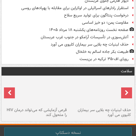
دیوار طارمی جلوی عربستان
استقرار رادارهای اسرائیلی در اوکراین برای مقابله با پهپادهای روسی
درخواست پنتاگون برای تولید سریع سلاح
مقاومت یمن؛ دو خیز اساسی
صفحه نخست روزنامه‌های یکشنبه ۱۸ مرداد ۱۴۰۵
آتش‌سوزی در تأسیسات آرامکو در جنوب غرب عربستان
حذف لبنیات چه بلایی سر بیماران کلیوی می آورد
طبیعت بکر جاده اسالم به خلخال
رویای اف-۳۵ ترکیه در بن‌بست
سلامت
حذف لبنیات چه بلایی سر بیماران
قرص آزمایشی که می‌تواند درمان HIV
عل
کلیوی می آورد
را متحول کند
قل
نسخه دسکتاپ