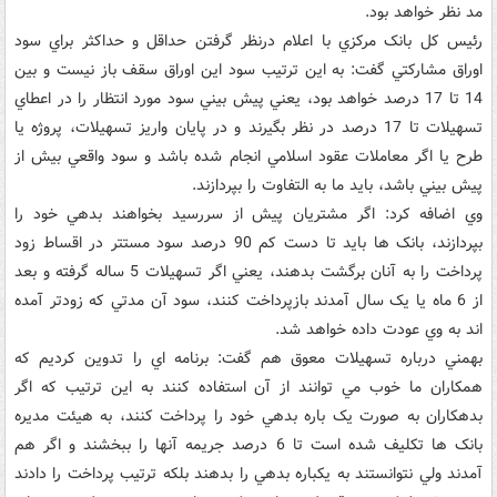
مد نظر خواهد بود.
رئيس کل بانک مرکزي با اعلام درنظر گرفتن حداقل و حداکثر براي سود
اوراق مشارکتي گفت: به اين ترتيب سود اين اوراق سقف باز نيست و بين
14 تا 17 درصد خواهد بود، يعني پيش بيني سود مورد انتظار را در اعطاي
تسهيلات تا 17 درصد در نظر بگيرند و در پايان واريز تسهيلات،‌ پروژه يا
طرح يا اگر معاملات عقود اسلامي انجام شده باشد و سود واقعي بيش از
پيش بيني باشد،‌ بايد ما به التفاوت را بپردازند.
وي اضافه کرد: اگر مشتريان پيش از سررسيد بخواهند بدهي خود را
بپردازند، بانک ها بايد تا دست کم 90 درصد سود مستتر در اقساط زود
پرداخت را به آنان برگشت بدهند، يعني اگر تسهيلات 5 ساله گرفته و بعد
از 6 ماه يا يک سال آمدند بازپرداخت کنند، سود آن مدتي که زودتر آمده
اند به وي عودت داده خواهد شد.
بهمني درباره تسهيلات معوق هم گفت: برنامه اي را تدوين کرديم که
همکاران ما خوب مي توانند از آن استفاده کنند به اين ترتيب که اگر
بدهکاران به صورت يک باره بدهي خود را پرداخت کنند، ‌به هيئت مديره
بانک ها تکليف شده است تا 6 درصد جريمه آنها را ببخشند و اگر هم
آمدند ولي نتوانستند به يکباره بدهي را بدهند بلکه ترتيب پرداخت را دادند