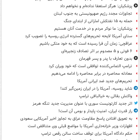
پزشکیان: هرگز استعفا نداده‌ام و نخواهم داد
تجاوزات مجدد رژیم صهیونیستی به جنوب لبنان
حمله به ۱۵ نفتکش‌ اماراتی از ابتدای جنگ
پزشکیان: ما نوکر مردم و در خدمت آنان هستیم
سنای آمریکا لایحه تحریم‌های گسترده انرژی روسیه را تصویب کرد
عراقچی: زمان آن فرا رسیده است که به خود متکی باشیم
۶ فوتی و ۵ مصدوم بر اثر تصادف زنجیره‌ای
بدون تعارف با پدر و پسر قهرمان
ترامپ التماس‌کننده توافقی است که خود ویران کرد
معادله محاصره در برابر محاصره را ادامه می‌دهیم
تحریم‌های جدید ضد ایرانی آمریکا
شاید روسیه، آمریکا را در ایران زمین‌گیر کند!
واکنش بقائی به خیالبافی ترامپ
اثر جدید کارتونیست سوری با عنوان مدیریت جدید تنگه هرمز
راز قدرت ایران، امنیت پایدار و بومی آن است!
به تعویق افتادن پاسخ مقاومت عراق به تجاوز اخیر آمریکایی سعودی
اظهارات وزیر خزانه‌داری آمریکا با مواضع قبلی وی متناقض است
حکم دادگاه آمریکا برای توقف ساخت سالن رقص ترامپ