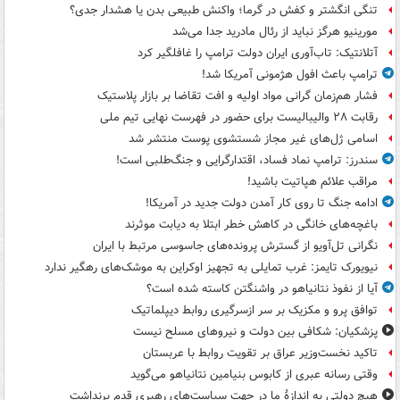
تنگی انگشتر و کفش در گرما؛ واکنش طبیعی بدن یا هشدار جدی؟
مورینیو هرگز نباید از رئال مادرید جدا می‌شد
آتلانتیک: تاب‌آوری ایران دولت ترامپ را غافلگیر کرد
ترامپ باعث افول هژمونی آمریکا شد!
فشار هم‌زمان گرانی مواد اولیه و افت تقاضا بر بازار پلاستیک
رقابت ۲۸ والیبالیست برای حضور در فهرست نهایی تیم ملی
اسامی ژل‌های غیر مجاز شستشوی پوست منتشر شد
سندرز: ترامپ نماد فساد، اقتدارگرایی و جنگ‌طلبی است!
مراقب علائم هپاتیت باشید!
ادامه جنگ تا روی کار آمدن دولت جدید در آمریکا!
باغچه‌های خانگی در کاهش خطر ابتلا به دیابت موثرند
نگرانی تل‌آویو از گسترش پرونده‌های جاسوسی مرتبط با ایران
نیویورک تایمز: غرب تمایلی به تجهیز اوکراین به موشک‌های رهگیر ندارد
آیا از نفوذ نتانیاهو در واشنگتن کاسته شده است؟
توافق پرو و مکزیک بر سر ازسرگیری روابط دیپلماتیک
پزشکیان: شکافی بین دولت و نیروهای مسلح نیست
تاکید نخست‌وزیر عراق بر تقویت روابط با عربستان
وقتی رسانه عبری از کابوس بنیامین نتانیاهو می‌گوید
هیچ دولتی به اندازۀ ما در جهت سیاست‌های رهبری قدم برنداشت