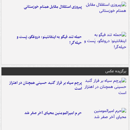
پیروزی استقلال مقابل همنام خوزستانی
حمله تند فیگو به اینفانتینو: دروغگو، پَست‌ و
حیله‌گر!
برگزیده عکس
پرچم سیاه بر فراز گنبد حسینی همچنان در اهتزاز
است
حرم امیرالمومنین محیای آخر صفر شد