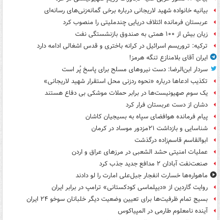
بیانیه خانواده شهید لاریجانی درباره برخی گمانه‌زنی‌های رسانه‌ای
عربستان فرمانده ائتلاف دریایی چندملیتی را منصوب کرد
زیان بیش از ۱۰۰ همتی به صندوق‌ بازنشستگی نفت
ترکیه: تروریسم اسرائیل در کرانه باختری و قدس اشغالی ادامه دارد
ایران آقای بلامنازع تنگه هرمز!
سردار ابن‌الرضا: دست نیروهای مسلح برای پاسخ پُر است
تکذیب ادعاها درباره «نحوه ردزنی محل استقرار شهید لاریجانی»
یک‌ سوم صهیونیست‌ها در برابر حملات موشکی بی دفاع هستند
دشان از دست عربستان فرار کرد
پیام فرمانده هوافضای سپاه به بسیجیان کاشان
شناسایی و بازداشت ۲۱مزدور موساد در کرمان
ابوالقاسم قاسم‌زاده درگذشت
عملیات امنیتی حشد الشعبی در مرزهای عراق و اردن
صنعت‌نفت آبادان ۲ مدافع جدید جذب کرد
ماهواره‌ها خسارت انفجار جبل‌علی امارت را لو دادند
روایت گاردین از «دیپلماسی کودکستانی» ترامپ در برابر ایران
بسیج تمام ظرفیت‌ها برای تعیین وضعیت دیگر خلبانان سوخو ۲۴ ایران
آینده نامعلوم طارمی در المپیاکوس