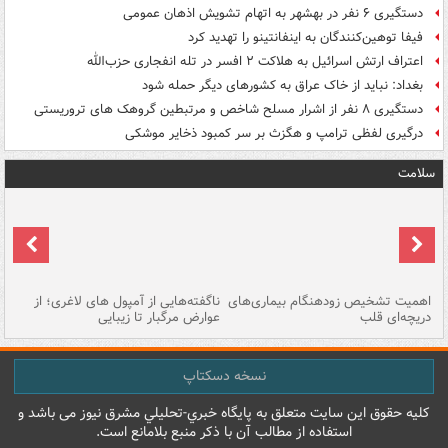
دستگیری ۶ نفر در بهشهر به اتهام تشویش اذهان عمومی
فیفا توهین‌کنندگان به اینفانتینو را تهدید کرد
اعتراف ارتش اسرائیل به هلاکت ۲ افسر در تله انفجاری حزب‌الله
بغداد: نباید از خاک عراق به کشورهای دیگر حمله شود
دستگیری ۸ نفر از اشرار مسلح شاخص و مرتبطین گروهک های تروریستی
درگیری لفظی ترامپ و هگزث بر سر کمبود ذخایر موشکی
سلامت
اهمیت تشخیص زودهنگام بیماری‌های
ناگفته‌هایی از آمپول های لاغری؛ از
دریچه‌ای قلب
عوارض مرگبار تا زیبایی
تا
نسخه دسکتاپ
کليه حقوق اين سايت متعلق به پایگاه خبري-تحليلي مشرق نيوز می باشد و
استفاده از مطالب آن با ذکر منبع بلامانع است.