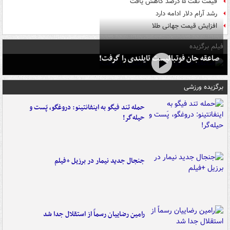
قیمت نفت ۵ درصد کاهش یافت
رشد آرام دلار ادامه دارد
افزایش قیمت جهانی طلا
فیلم برگزیده
صاعقه جان فوتبالیست تایلندی را گرفت!
برگزیده ورزشی
حمله تند فیگو به اینفانتینو: دروغگو، پَست‌ و
حیله‌گر!
جنجال جدید نیمار در برزیل +فیلم
رامین رضاییان رسماً از استقلال جدا شد