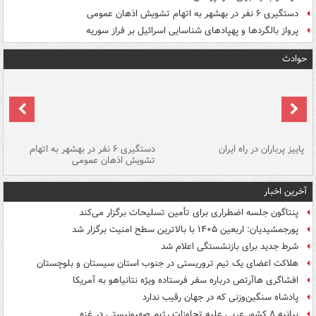
دستگیری ۶ نفر در بهشهر به اتهام تشویش اذهان عمومی
پرواز بالگردها و پهپادهای شناسایی اسرائیل بر فراز سوریه
حوادث
ن
پاییز پرباران در راه ایران
دستگیری ۶ نفر در بهشهر به اتهام
تشویش اذهان عمومی
اس
آخرین اخبار
پنتاگون جلسه اضطراری برای تأمین تسلیحات برگزار می‌کند
پورجمشیدیان: اربعین ۱۴۰۵ با بالاترین سطح امنیت برگزار شد
شرط جدید برای بازنشستگی اعلام شد
هلاکت اعضای یک تیم تروریستی در جنوب استان سیستان و بلوچستان
افشاگری هاآرتص درباره سفر فرستاده ویژه نتانیاهو به آمریکا
پادشاه سنگین‌وزنی که در جهان رقیب ندارد
بیانیه ۸ کشور عربی علیه تجاوزات رژیم صهیونیستی در غزه