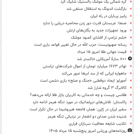
کره شمالی یک موشک بالستیک شلیک کرد
بازگشت اندونگ به استقلال منتفی شد
پاییز پرباران در راه ایران
صنعا: عربستان قدرت دور زدن محاصره دریایی را ندارد
ورود تجهیزات جدید به یگان‌های ارتش
خشم ترامپ از افشای کمبود موشک
رسانه صهیونیست: حزب الله در حال تغییر قواعد بازی است
قیمت جهانی طلا امروز ۱۵ مرداد
۸۰۰ سازۀ آمریکایی خاکستر شد
تهاتر ۱۶۷۳ میلیارد تومان از اموال شرکت‌های تراستی
ماهواره ایرانی که از سد ابرها عبور می‌کند
آجورلو: ایجاد دوقطبی «جنگ و صلح‌» بازی دشمن است
کالابرگ ۳ گروه شارژ شد
طلاسی چیست و چه خدماتی به کاربران بازار طلا ارائه می‌دهد؟
پاکستان: تلاش‌های دیپلماتیک در مورد تنگه هرمز ادامه دارد
سفیر ایران در ژاپن: همان فاجعه هیروشیما در حال تکرار است
شنیده شدن صدای دو انفجار در نزدیکی تنگه هرمز
تکذیب شایعه معافیت سربازان فراری
روزنامه‌های ورزشی امروز پنج‌شنبه ۱۵ مرداد ۱۴۰۵