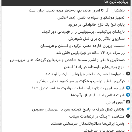
پربازدیدترین ها
پزشکیان: اگر تا امروز مانده‌ایم، به‌خاطر مردم نجیب ایران است
تجهیز موشکهای سپاه به نفس اژدها+عکس
پایان تلخ یک نزاع خانوادگی در دورود
بازیکنان بی‌کیفیت، پرسپولیس را از قهرمانی دور کردند
سناریوی بلاگر زن برای قتل شوهرش
نشست وزیران خارجه مصر، ترکیه، پاکستان و عربستان
راز مرگ مرد ۷۲ ساله در تهرانپارس فاش شد
دستگیری ۸ نفر از اشرار مسلح شاخص و مرتبطین گروهک های تروریستی
موج بارش‌های تابستانه در راه ۱۱ استان
ماهواره‌ها خسارت انفجار جبل‌علی امارت را لو دادند
درگیری لفظی ترامپ و هگزث بر سر کمبود ذخایر موشکی
قرار بود ایران به زانو درآید، اما به ابرقدرت منطقه تبدیل شد!
قدرت نظامی ایران فراتر از برآوردها
آهوی ایرانی
واکنش کمال شرف به پاسخ کوبنده یمن به عربستان سعودی
مشاهده ۴ پلنگ در ارتفاعات میناب
ونس: ایرانی‌ها مذاکره‌کنندگان سرسختی هستند
دردسر جدید برای سرخپوشان