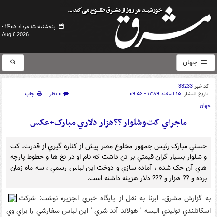
پنجشنبه ۱۵ مرداد ۱۴۰۵ -
Aug 6 2026
جهان
کد خبر
33233
تاریخ انتشار:
۱۵ اسفند ۱۳۸۹ - ۰۹:۵۶
۰ نظر
چاپ
جهان
ماجراي کت‌وشلوار ??هزار دلاري مبارک+عکس‌
حسني مبارک رئيس جمهور مخلوع مصر پيش از کناره گيري از قدرت، کت
و شلوار بسيار گران قيمتي بر تن داشت که نام او در نخ ها و خطوط پارچه
هاي آن حک شده ، آماده سازي و دوخت اين لباس رسمي ، سه ماه زمان
برده و ?? هزار و ??? دلار هزينه داشته است.
به گزارش مشرق، ايرنا به نقل از پايگاه خبري الجزيره نوشت: شرکت
اسکاتلندي توليدي البسه ' هولاند آند شري ' اين لباس سفارشي را براي وي