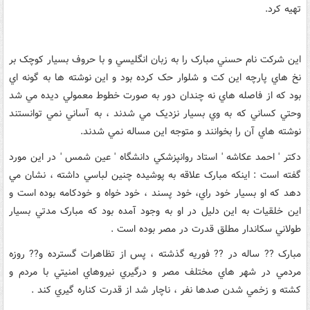
تهيه کرد.
اين شرکت نام حسني مبارک را به زبان انگليسي و با حروف بسيار کوچک بر
نخ هاي پارچه اين کت و شلوار حک کرده بود و اين نوشته ها به گونه اي
بود که از فاصله هاي نه چندان دور به صورت خطوط معمولي ديده مي شد
وحتي کساني که به وي بسيار نزديک مي شدند ، به آساني نمي توانستند
نوشته هاي آن را بخوانند و متوجه اين مساله نمي شدند.
دکتر ' احمد عکاشه ' استاد روانپزشکي دانشگاه ' عين شمس ' در اين مورد
گفته است : اينکه مبارک علاقه به پوشيده چنين لباسي داشته ، نشان مي
دهد که او بسيار خود راي، خود پسند ، خود خواه و خودکامه بوده است و
اين خلقيات به اين دليل در او به وجود آمده بود که مبارک مدتي بسيار
طولاني سکاندار مطلق قدرت در مصر بوده است .
مبارک ?? ساله در ?? فوريه گذشته ، پس از تظاهرات گسترده و?? روزه
مردمي در شهر هاي مختلف مصر و درگيري نيروهاي امنيتي با مردم و
کشته و زخمي شدن صدها نفر ، ناچار شد از قدرت کناره گيري کند .