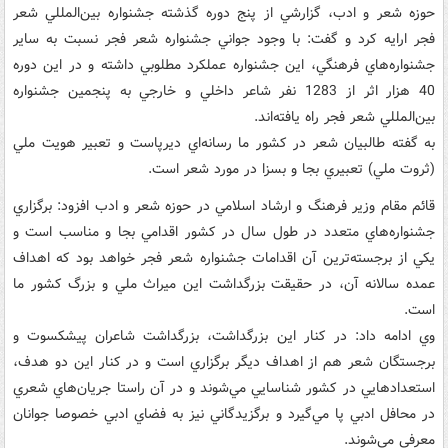
حوزه شعر و ادب، گزارشي از پنج دوره گذشته جشنواره بين‌المللي شعر
فجر ارايه کرد و گفت: با وجود جواني جشنواره شعر فجر نسبت به ساير
جشنواره‌هاي فرهنگي، اين جشنواره عملکرد مطلوبي داشته و در اين دوره
40 هزار اثر از 1283 نفر شاعر داخلي و خارجي به پنجمين جشنواره
بين‌المللي شعر فجر راه يافته‌اند.
به گفته طالبيان شعر در کشور ما رسانه‌اي ديرپاست و تعبير هويت ملي
(ثروت ملي) تعبيري بجا و بسزا در مورد شعر است.
قائم مقام وزير فرهنگ و ارشاد اسلامي در حوزه شعر و ادب افزود: برگزاري
جشنواره‌هاي متعدد در طول سال در کشور اقدامي بجا و مناسب است و
يکي از برجسته‌ترين آن اقدامات جشنواره شعر فجر خواهد بود که اهداف
عمده سالانه آن، در حقيقت بزرگداشت اين ميراث ملي و بزرگ کشور ما
است.
وي ادامه داد: در کنار اين بزرگداشت، بزرگداشت شاعران پيشکسوت و
برجستگان شعر هم از اهداف ديگر برگزاري است و در کنار اين دو هدف،
استعدادهايي در کشور شناسايي مي‌شوند و در آن راستا جريان‌هاي شعري
در محافل ادبي پا مي‌گيرد و برگزيدگاني نيز به فضاي ادبي خصوصا جوانان
معرفي مي‌شوند.