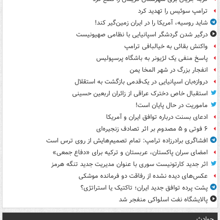
ترامپ سوئیس را تهدید کرد
شاید روسیه، آمریکا را در ایران زمین‌گیر کند!
درگیر شدن گردشگر اسپانیایی با نظامی صهیونیست
واکنش بقائی به خیالبافی ترامپ
پاسخ منفی یک لژیونر به باشگاه پرسپولیس
انفجار بزرگ در شهر المخا یمن
دروازه‌بان اسپانیایی در یک‌قدمی بازگشت به استقلال
استقبال خاص دخترک عراقی از زائران اربعین حسینی
ماموریت در حال پایان است!
ادعای بسنت درباره توافق ایران و آمریکا
۶ فوتی و ۵ مصدوم بر اثر تصادف زنجیره‌ای
افشاگری برادرزاده ترامپ: تمام تصمیم‌هایش از روی ترس است
امضای سران پاکستان، عربستان و ترکیه برای «دفاع جمعی»
اثر جدید کارتونیست سوری با عنوان مدیریت جدید تنگه هرمز
عکس‌های دیده نشده از رفاقت دو فرمانده‌ موشکی
پشت پرده توافق جدید ایران؛ تاکتیک یا استراتژی؟
پالایشگاه نفت اسلواکی منفجر شد
حوادث