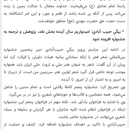
راستا امام صادق (ع) مي‌فرمايند: خداوند متعال با عدالت زمين را زنده
مي‌کند پس از آنکه پر شده باشد از ظلم و جور، و اين امر انشااللله به
دست حجت حق حضرت مهدي (عج) محقق خواهدشد.
* بيگي حبيب آبادي: اميدواريم سال آينده بخش نقد، پژوهش و ترجمه به
جشنواره افزوده شود
در ادامه اين مراسم پرويز بيگي حبيب‌آبادي دبير پنجمين جشنواره
بين‌المللي شعر فجر با ارائه سخناني بيانيه هيات داوران را قرائت کرد اما
پيش از آن گفت: شعر به عنوان هنر ملي و ثروت ملي ايران بايد همواره
موجب توجه خاص قرار گيرد شعر اولين هنر سرزمين من است، از ديرباز تا
به امروز و به اعتبار آن از امروز تا آينده.
وي تصريح کرد: جشنواره پنجم کاملا رقابتي است و تمام سنين را شامل
مي‌شود، همه مضامين و قالب‌ها و حوزه‌هاي شعري را نيز در بر مي‌گيرد.
وي با اشاره به فراخوان يادآور شد: نکته مهم در فراخوان پنجم اين جشنواره
اينکه در فراخوان اعلام شده کليه شاعران با هر گرايش و سليقه و سبک
شعري مي‌توانند در جشنواره حاضر باشند.
حبيب‌آبادي با تاکيد بر اهداف جشنواره اضافه کرد: کشف و حمايت از