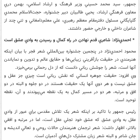
جمهور، سيد محمد حسيني وزير فرهنگ و ارشاد اسلامي، بهمن دري
معاون فرهنگي ارشاد، يحيي طالبيان دبير جشنواره، حجت‌الاسلام محمدي
گلپايگاني مسئول دفترمقام معظم رهبري، علي معلم‌دامغاني و تني چند از
شاعران داخلي و خارجي حضور داشتند.
* احمدي‌نژاد: شاعري قدم نهادن در راه کمال و رسيدن به وادي عشق است
محمود احمدي‌نژاد در پنجمين جشنواره بين‌المللي شعر فجر با بيان اينکه
هنرمندي در حقيقت بازآفريني زيبايي‌ها و حقايق عالم و تدوين و نماياندن
آنها است، شعر را جوشش رباني دانست که از دل رحماني برمي‌خيزد.
وي افزود: حقيقت جوهره انساني که نقش رباني است چيزي جز عقل و
عشق نيست و هر دوي آنها يک حقيقت هستند در دو جلوه و البته در دو
افق و مرتبه، هر دو در مسير کمال به يک نقطه مي‌پيوندند و آن، نقطه
توحيد است.
رئيس جمهور با تاکيد بر اينکه شعر يک تلاش مقدس براي عبور از وادي
عقل به وادي عشق که عشق خود تجلي عقل است، اما در مرتبه و افقي
بالاتر، اظهار داشت: شعر ترجمان هنرمندان حالات روحي و تعالي انديشه و
جان شاعر و البته شعر زبان مشترک دل‌هاي آدميان است.