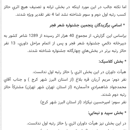
اما نکته جالب در اين مورد اينکه در بخش ترانه و تصنيف هيچ اثري حائز
کسب رتبه اول دوم و سوم شناخته نشد اما 4 نفر تقدير ويژه شدند.
* اسامي برگزيدگان پنجمين جشنواره شعر فجر
براساس اين گزارش، از مجموع 40 هزار اثر رسيده از 1289 شاعر کشور به
دبيرخانه دائمي جشنواره شعر فجر و پس از اتمام مراحل داوري، 13 نفر
حائز رتبه برتر در بخش‌هاي چهارگانه جشنواره شناخته شدند.
* بخش کلاسيک:
هيأت داوران در اين بخش اثري را حائز رتبه اول ندانست.
نفر دوم: مريم آريان قره بلاغ (از استان البرز شهر کرج ) و جناب آقاي
محمدجواد شاهمرادي «آسمان» (از استان تهران شهر تهران) مشترکاً حائز
رتبه دوم شدند.
نفر سوم: اميرحسين نيکزاد (از استان البرز شهر کرج)
* بخش سپيد و نيمايي:
در اين بخش نيز هيأت داوران اثري را حائز رتبه اول ندانست.