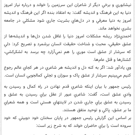
نيشابوري و برخي ديگر از شاعران اين سرزمين را خواند و درباره نياز امروز
دنيا به اين فرهنگ و انديشه گفت: به اعتقاد بنده اگر اين فرهنگ و انديشه
امروز به دنيا معرفي و در دل‌هاي بشريت جاري شود مشکلي در جامعه
بشري نخواهد ماند.
احمدي‌نژاد ريشه مشکلات امروز دنيا را غافل شدن دل‌ها و انديشه‌ها از
عشق حقيقي، ‌محبت و شناخت حقيقت انسان برشمرد و تصريح کرد: دلي
که سرشار از عشق است موري را هم نمي‌آزارد چه برسد به لشکرکشي،
کشتارها و قتل عام‌ها.
وي يادآور شد: اگر به کنه دل و انديشه هر شاعري در هر کجاي عالم رجوع
کنيم مي‌بينيم سرشار از عشق پاک و سوزان و تجلي کمالجويي انسان است.
رئيس جمهور با بيان اينکه شاعري قدم نهادن در راه کمال و رسيدن به
وادي عشق است، گفت: شاعري عبور از عقل براي رسيدن به عشق و
رسيدن به عشق براي جاري شدن در لاينتهاي هستي است و همه شعراي
ما بر عشق، پاکي و توحيد متفق هستند.
بر اساس اين گزارش رئيس جمهور در پايان سخنان خود دوبيتي‌ که خود
سروده است را براي حاضران خواند که به شرح زير است: