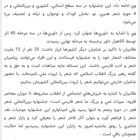
وي ادامه داد: اين جشنواره در سه سطح استاني، کشوري و بين‌المللي و در
4 حوزه شعر هنري، نو، بخش کودک و نوجوان و ترانه و تصنيف برپا
مي‌شود.
وي با اشاره به داوري‌ها عنوان کرد: پس از داوري‌ها در سه مرحله 40 اثر
توسط 60هزار داور برجسته به مرحله نهايي رسيدند.
طالبيان با تاکيد بر شاعران ديگر کشورها ابراز داشت: 20 نفر از 15 مليت
مختلف اشعار خود را به جشنواره فرستادند و اين افراد مي‌توانند پيامبران
شعر و ادب فارسي باشند. اين مسئله مايه مباهات است و به حق و به
گفته رهبر بزرگ انقلاب اسلامي که شعر را ثروت ملي ناميده‌اند، با حضور
شاعران خارجي مي‌توانيم شعر را ثروت بين‌المللي کشورمان بدانيم.
طالبيان با اشاره به خيزش‌هاي اجتماعي از انقلاب مشروطه تا دوران معاصر
افزود: ميراث غني و بزرگ ما شعر فارسي است؛ جشنواره بين‌المللي شعر
فجر در دوره پنجم به انتها رسيد ولي اميداوارم اين جشنواره موجبات نقد
شعر را فراهم آورد و بتوان آثار فاخر شعر را معرفي کرد و بازار شعر و
شاعري را رونق بخشيد.امروز به پايان اين جشنواره رسيديم اما حکايت
همچنان باقي است .