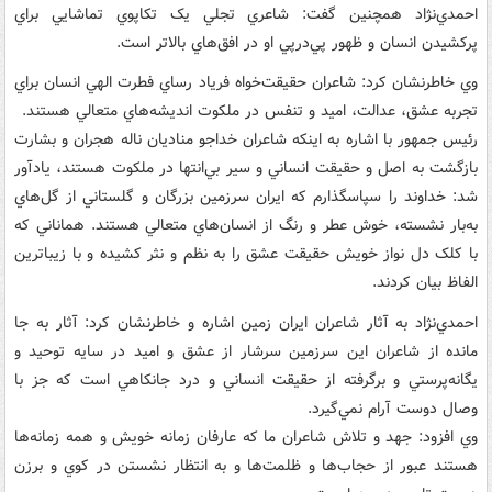
احمدي‌نژاد همچنين گفت: شاعري تجلي يک تکاپوي تماشايي براي
پرکشيدن انسان و ظهور پي‌در‌پي او در افق‌هاي بالاتر است.
وي خاطرنشان کرد: شاعران حقيقت‌خواه فرياد رساي فطرت الهي انسان براي
تجربه عشق، عدالت، اميد و تنفس در ملکوت انديشه‌هاي متعالي هستند.
رئيس جمهور با اشاره به اينکه شاعران خداجو مناديان ناله هجران و بشارت
بازگشت به اصل و حقيقت انساني و سير بي‌انتها در ملکوت هستند، يادآور
شد: خداوند را سپاسگذارم که ايران سرزمين بزرگان و گلستاني از گل‌هاي
به‌بار نشسته، خوش عطر و رنگ از انسان‌هاي متعالي هستند. هماناني که
با کلک دل نواز خويش حقيقت عشق را به نظم و نثر کشيده و با زيباترين
الفاظ بيان کردند.
احمدي‌نژاد به آثار شاعران ايران زمين اشاره و خاطرنشان کرد: آثار به جا
مانده از شاعران اين سرزمين سرشار از عشق و اميد در سايه توحيد و
يگانه‌پرستي و برگرفته از حقيقت انساني و درد جانکاهي است که جز با
وصال دوست آرام نمي‌گيرد.
وي افزود: جهد و تلاش شاعران ما که عارفان زمانه خويش و همه زمانه‌ها
هستند عبور از حجاب‌ها و ظلمت‌ها و به انتظار نشستن در کوي و برزن