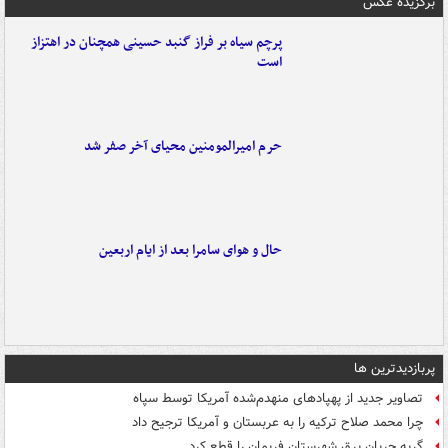
برگزیده عکس
پرچم سیاه بر فراز گنبد حسینی همچنان در اهتزاز
است
حرم امیرالمومنین محیای آخر صفر شد
حال و هوای سامرا بعد از ایام اربعین
پربازدیدترین ها
تصاویر جدید از پهپادهای منهدم‌شده آمریکا توسط سپاه
چرا محمد صلاح ترکیه را به عربستان و آمریکا ترجیح داد
گربه جریان برق شهرستان فریمان را قطع کرد