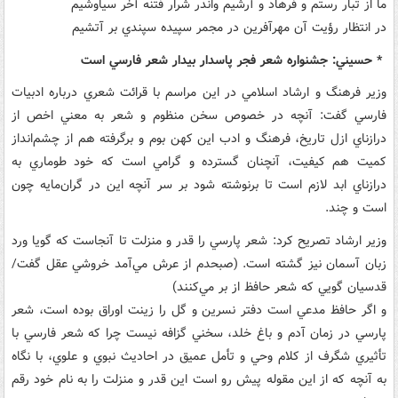
ما از تبار رستم و فرهاد و آرشيم واندر شرار فتنه آخر سياوشيم
در انتظار رؤيت آن مهرآفرين در مجمر سپيده سپندي بر آتشيم
* حسيني: جشنواره شعر فجر پاسدار بيدار شعر فارسي است
وزير فرهنگ و ارشاد اسلامي در اين مراسم با قرائت شعري درباره ادبيات
فارسي گفت: آنچه در خصوص سخن منظوم و شعر به معني اخص از
درازناي ازل تاريخ، فرهنگ و ادب اين کهن بوم و برگرفته هم از چشم‌انداز
کميت هم کيفيت، آنچنان گسترده و گرامي است که خود طوماري به
درازناي ابد لازم است تا برنوشته شود بر سر آنچه اين در گران‌مايه چون
است و چند.
وزير ارشاد تصريح کرد: شعر پارسي را قدر و منزلت تا آنجاست که گويا ورد
زبان آسمان نيز گشته است. (صبحدم از عرش مي‌آمد خروشي عقل گفت/
قدسيان گويي که شعر حافظ از بر مي‌کنند)
و اگر حافظ مدعي است دفتر نسرين و گل را زينت اوراق بوده است، شعر
پارسي در زمان آدم و باغ خلد، سخني گزافه نيست چرا که شعر فارسي با
تأثيري شگرف از کلام وحي و تأمل عميق در احاديث نبوي و علوي، با نگاه
به آنچه که از اين مقوله پيش رو است اين قدر و منزلت را به نام خود رقم