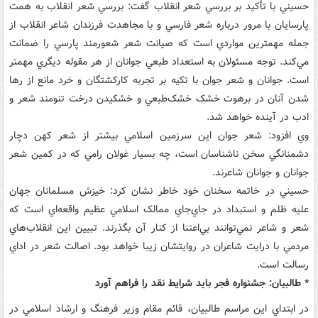
حسيني با تأکيد بر بررسي شعر انقلاب گفت: بررسي شعر انقلاب به همت
پارسايان با مرور درباره شعر فارسي و با مجاهدت فرزندان شاعر انقلاب از
جمله مهمترين مواردي است که صيانت شعر شعورمند پارسي را ضمانت
مي‌کند. توجه مسئولان به استعداد طبعي جوانان از هر مقوله ديگري مهمتر
است. جوانان و شعر جوان با تکيه بر تجربه کارکشتگان و خرد مانع از رها
شدن آنان در برهوت خشک خشک‌طبعي و خشکيدن درخت تنومند شعر و
ادب در آينده خواهد شد.
وي افزود: شعر جوان اين سرزمين اسلامي بيشتر از شعر کهن دچار
دشمنانگي سخن ناشناسان است، چه بسيار غولان رامي که در کمين شعر
جوانان و جوانان شاعرند.
حسيني در خاتمه سخنان خود خاطر نشان کرد: خيزش مسلمانان جهان
عليه ظلم و استبداد در جاي‌جاي ممالک اسلامي عظيم واقعه‌اي است که
شعر و شاعر نمي‌توانند بي‌اعتنا از کنار آن بگذرند. تبيين اين انقلاب‌هاي
مردمي با درايت شاعران در روايتشان زيبا خواهد بود. اصالت شعر در اداي
رسالت است.
* طالبيان: جشنواره فجر بايد شرايط نقد را فراهم آورد
در ابتداي اين مراسم طالبيان، قائم مقام وزير فرهنگ و ارشاد اسلامي در