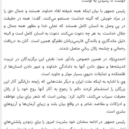
دوست تا رسيدن به اوست.
رئيس جمهور با بيان اينکه همه شيفته لقاء‌ خداوند هستند و جمال حق را
در مراد خويش که آئينه خداست جستجو مي‌کنند،‌ گفت: همه در حقيقت
در پي وصل به انسان کامل هستند که تجلي خدا و مظهر همه جمال و
جلال خداست. به هر چه دعوت مي‌کنند دعوت به انسان کامل است و البته
دليل ماندگاري و بالندگي فارسي‌زبانان نظم‌گو همين است. آنان به دريافت
رحماني و چشمه زلال رباني متصل شدند.
احمدي‌نژاد در همين خصوص يادآور شد: نقش اين برگزيدگان در تربيت
انديشه‌ها و سوق دادن آنها به دلدادگي خداوند و عبور دادن انسان‌ها از
ظلمتکده و تمايلات دنيوي بسيار موثر و جاويد است.
وي با اشاره به اينکه ملت ايران و ديگر ملت‌هايي که رايحه د‌ل‌انگيز آثار اين
بزرگان را استشمام کردند دائم با رجوع به آثار آنها روح خود را از زلال
معرفت سيراب مي‌کنند، تاکيد کرد: روشن است که شعر براي بيان عواطف
و ادراکات و مقاصد شاعر و در واقع بيان بلند و زيباي آرمان‌ها و آرزوهاي
بشري است.
رئيس جمهور در ادامه سخنان خود بشريت امروز را براي زدودن پلشتي‌هاي