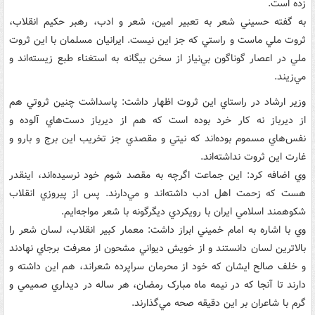
زده است.
به گفته حسيني شعر به تعبير امين، شعر و ادب، رهبر حکيم انقلاب،
ثروت ملي ماست و راستي که جز اين نيست. ايرانيان مسلمان با اين ثروت
ملي در اعصار گوناگون بي‌نياز از سخن بيگانه به استغناء طبع زيسته‌اند و
مي‌زيند.
وزير ارشاد در راستاي اين ثروت اظهار داشت: پاسداشت چنين ثروتي هم
از ديرباز نه کار خرد بوده است که هم از ديرباز دست‌هاي آلوده و
نفس‌هاي مسموم بوده‌اند که نيتي و مقصدي جز تخريب اين برج و بارو و
غارت اين ثروت نداشته‌اند.
وي اضافه کرد: اين جماعت اگرچه به مقصد شوم خود نرسيده‌اند، اينقدر
هست که زحمت اهل ادب داشته‌اند و مي‌دارند. پس از پيروزي انقلاب
شکوهمند اسلامي ايران با رويکردي ديگرگونه با شعر مواجه‌ايم.
وي با اشاره به امام خميني ابراز داشت: معمار کبير انقلاب، لسان شعر را
بالاترين لسان دانستند و از خويش ديواني مشحون از معرفت برجاي نهادند
و خلف صالح ايشان که خود از محرمان سراپرده شعر‌اند، هم اين داشته و
دارند تا آنجا که در نيمه ماه مبارک رمضان، هر ساله در ديداري صميمي و
گرم با شاعران بر اين دقيقه صحه مي‌گذارند.