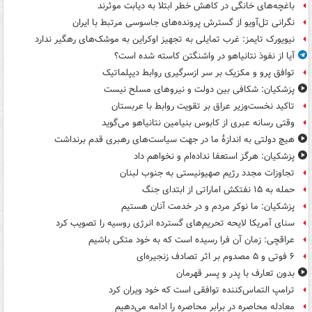
باغچه‌های خانگی در کاهش خطر ابتلا به دیابت موثرند
نگرانی تل‌آویو از گسترش پرونده‌های جاسوسی مرتبط با ایران
نیویورک تایمز: غرب تمایلی به تجهیز اوکراین به موشک‌های رهگیر ندارد
آیا از نفوذ نتانیاهو در واشنگتن کاسته شده است؟
توافق پرو و مکزیک بر سر ازسرگیری روابط دیپلماتیک
پزشکیان: شکافی بین دولت و نیروهای مسلح نیست
تاکید نخست‌وزیر عراق بر تقویت روابط با عربستان
وقتی رسانه عبری از کابوس بنیامین نتانیاهو می‌گوید
هیچ دولتی به اندازۀ ما در جهت سیاست‌های رهبری قدم برنداشت
پزشکیان: هرگز استعفا نداده‌ام و نخواهم داد
تجاوزات مجدد رژیم صهیونیستی به جنوب لبنان
حمله به ۱۵ نفتکش‌ اماراتی از ابتدای جنگ
پزشکیان: ما نوکر مردم و در خدمت آنان هستیم
سنای آمریکا لایحه تحریم‌های گسترده انرژی روسیه را تصویب کرد
عراقچی: زمان آن فرا رسیده است که به خود متکی باشیم
۶ فوتی و ۵ مصدوم بر اثر تصادف زنجیره‌ای
بدون تعارف با پدر و پسر قهرمان
ترامپ التماس‌کننده توافقی است که خود ویران کرد
معادله محاصره در برابر محاصره را ادامه می‌دهیم