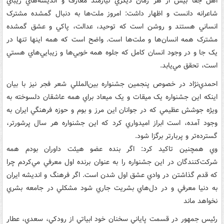
اهل جفا بيش از هر زمان ديگري نيازمند معارف و انديشه‌هاي زيباي
شاعرانه دانست و اظهار داشت: امروز ملت‌ها به دنبال گمشده مشترک
انساني هستند و روشن است که توحيد، عدالت، پاکي و عشق گمشده
مشترک همه انسان‌ها و ملت‌ها است. واضح است که همه اينها تنها در
يک جا و در وجود انسان کامل که جلوه همه خوبي‌ها و زيبايي‌هاي هستي
است، تحقق مي‌يابد.
احمدي‌نژاد در خصوص پنجمين جشنواره بين‌المللي شعر فجر نيز با بيان
اينکه اين جشنواره يک ميقات و يک ميعاد براي همه عاشقان دلسوخته به
ويژه جوشش عظيمي که در جوانان اين مرز و بوم و حوزه فرهنگي ايران به
وجود آمده، است ابراز اميدواري کرد که اين جشنواره هر سال پرشورتر،
گسترده‌تر و پربارتر برگزا شود.
وي همچنين تاکيد کرد: اگر بنده عضو هيئت داوران بودم همه
شرکت‌کنندگان در اين جشنواره را به عنوان برنده اول معرفي مي‌کردم چرا
که قدم گذاشتن در وادي عشق اول شدن است. اگر فرهنگ و انديشه ايران
به دنيا معرفي و در دل‌هاي بشريت جاري شود مشکلي در جامعه بشري
نخواهد ماند
رئيس جمهور در قسمت پاياني سخنان خود ابياتي از رودکي، سعدي، عطار