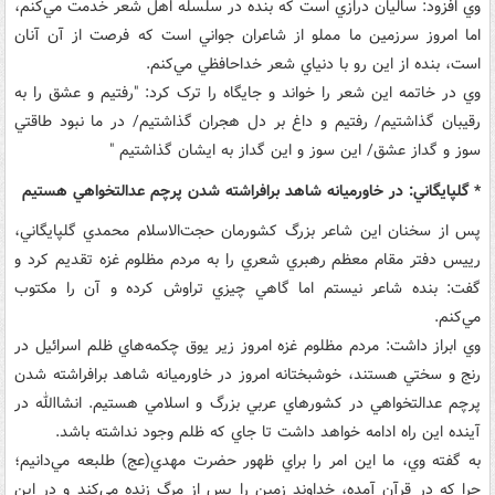
وي افزود: ساليان درازي است که بنده در سلسله اهل شعر خدمت مي‌کنم،
اما امروز سرزمين ما مملو از شاعران جواني است که فرصت از آن آنان
است، بنده از اين رو با دنياي شعر خداحافظي مي‌کنم.
وي در خاتمه اين شعر را خواند و جايگاه را ترک کرد: "رفتيم و عشق را به
رقيبان گذاشتيم/ رفتيم و داغ بر دل هجران گذاشتيم/ در ما نبود طاقتي
سوز و گداز عشق/ اين سوز و اين گداز به ايشان گذاشتيم "
* گلپايگاني: در خاورميانه شاهد برافراشته شدن پرچم عدالتخواهي هستيم
پس از سخنان اين شاعر بزرگ کشورمان حجت‌الاسلام محمدي گلپايگاني،
رييس دفتر مقام معظم رهبري شعري را به مردم مظلوم غزه تقديم کرد و
گفت: بنده شاعر نيستم اما گاهي چيزي تراوش کرده و آن را مکتوب
مي‌کنم.
وي ابراز داشت: مردم مظلوم غزه امروز زير يوق چکمه‌هاي ظلم اسرائيل در
رنج و سختي هستند، خوشبختانه امروز در خاورميانه شاهد برافراشته شدن
پرچم عدالتخواهي در کشورهاي عربي بزرگ و اسلامي هستيم. انشاالله در
آينده اين راه ادامه خواهد داشت تا جاي که ظلم وجود نداشته باشد.
به گفته وي، ما اين امر را براي ظهور حضرت مهدي(عج) طلبعه مي‌دانيم؛
چرا که در قرآن آمده، خداوند زمين را پس از مرگ زنده مي‌کند و در اين