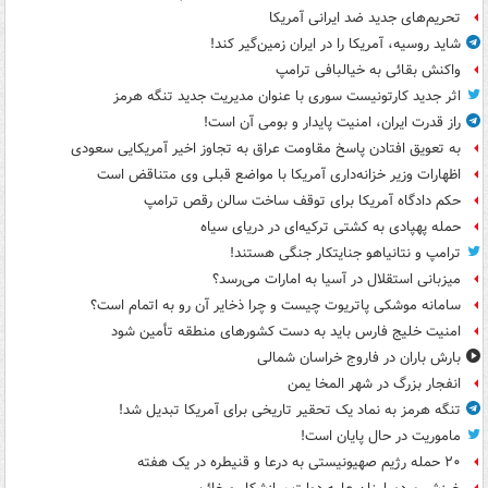
تحریم‌های جدید ضد ایرانی آمریکا
شاید روسیه، آمریکا را در ایران زمین‌گیر کند!
واکنش بقائی به خیالبافی ترامپ
اثر جدید کارتونیست سوری با عنوان مدیریت جدید تنگه هرمز
راز قدرت ایران، امنیت پایدار و بومی آن است!
به تعویق افتادن پاسخ مقاومت عراق به تجاوز اخیر آمریکایی سعودی
اظهارات وزیر خزانه‌داری آمریکا با مواضع قبلی وی متناقض است
حکم دادگاه آمریکا برای توقف ساخت سالن رقص ترامپ
حمله پهپادی به کشتی ترکیه‌ای در دریای سیاه
ترامپ و نتانیاهو جنایتکار جنگی هستند!
میزبانی استقلال در آسیا به امارات می‌رسد؟
سامانه موشکی پاتریوت چیست و چرا ذخایر آن رو به اتمام است؟
امنیت خلیج فارس باید به دست کشورهای منطقه تأمین شود
بارش باران در فاروج خراسان شمالی
انفجار بزرگ در شهر المخا یمن
تنگه هرمز به نماد یک تحقیر تاریخی برای آمریکا تبدیل شد!
ماموریت در حال پایان است!
۲۰ حمله رژیم صهیونیستی به درعا و قنیطره در یک هفته