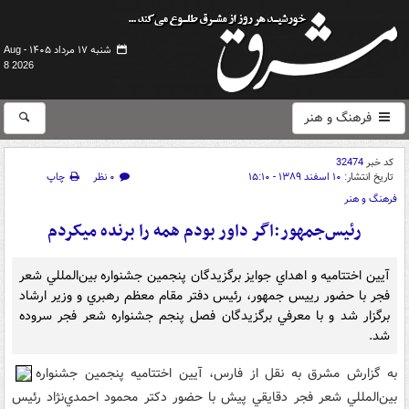
شنبه ۱۷ مرداد ۱۴۰۵ -
Aug
8 2026
فرهنگ و هنر
کد خبر
32474
تاریخ انتشار:
۱۰ اسفند ۱۳۸۹ - ۱۵:۱۰
۰ نظر
چاپ
فرهنگ و هنر
رئيس‌جمهور:اگر داور بودم همه را برنده ميکردم
آيين اختتاميه و اهداي جوايز برگزيدگان پنجمين جشنواره بين‌المللي شعر
فجر با حضور رييس جمهور، رئيس دفتر مقام معظم رهبري و وزير ارشاد
برگزار شد و با معرفي برگزيدگان فصل پنجم جشنواره شعر فجر سروده
شد.
به گزارش مشرق به نقل از فارس، آيين اختتاميه پنجمين جشنواره
بين‌المللي شعر فجر دقايقي پيش با حضور دکتر محمود احمدي‌نژاد رئيس