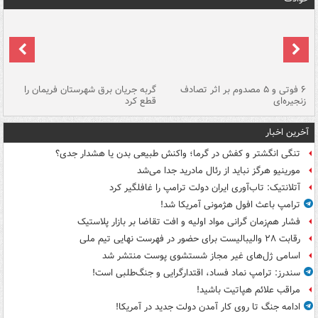
۶ فوتی و ۵ مصدوم بر اثر تصادف
گربه جریان برق شهرستان فریمان را
رگ
زنجیره‌ای
قطع کرد
آخرین اخبار
تنگی انگشتر و کفش در گرما؛ واکنش طبیعی بدن یا هشدار جدی؟
مورینیو هرگز نباید از رئال مادرید جدا می‌شد
آتلانتیک: تاب‌آوری ایران دولت ترامپ را غافلگیر کرد
ترامپ باعث افول هژمونی آمریکا شد!
فشار هم‌زمان گرانی مواد اولیه و افت تقاضا بر بازار پلاستیک
رقابت ۲۸ والیبالیست برای حضور در فهرست نهایی تیم ملی
اسامی ژل‌های غیر مجاز شستشوی پوست منتشر شد
سندرز: ترامپ نماد فساد، اقتدارگرایی و جنگ‌طلبی است!
مراقب علائم هپاتیت باشید!
ادامه جنگ تا روی کار آمدن دولت جدید در آمریکا!