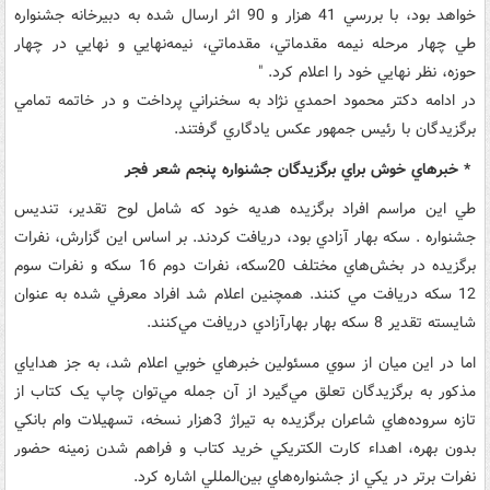
خواهد بود، با بررسي 41 هزار و 90 اثر ارسال شده به دبيرخانه جشنواره
طي چهار مرحله نيمه مقدماتي، مقدماتي، نيمه‌نهايي و نهايي در چهار
حوزه، نظر نهايي خود را اعلام کرد. "
در ادامه دکتر محمود احمدي نژاد به سخنراني پرداخت و در خاتمه تمامي
برگزيدگان با رئيس جمهور عکس يادگاري گرفتند.
* خبرهاي خوش براي برگزيدگان جشنواره پنجم شعر فجر
طي اين مراسم افراد برگزيده هديه خود که شامل لوح تقدير، تنديس
جشنواره . سکه بهار آزادي بود، دريافت کردند. بر اساس اين گزارش، نفرات
برگزيده در بخش‌هاي مختلف 20سکه، نفرات دوم 16 سکه و نفرات سوم
12 سکه دريافت مي کنند. همچنين اعلام شد افراد معرفي شده به عنوان
شايسته تقدير 8 سکه بهار بهارآزادي دريافت مي‌کنند.
اما در اين ميان از سوي مسئولين خبرهاي خوبي اعلام شد، به جز هداياي
مذکور به برگزيدگان تعلق مي‌گيرد از آن جمله مي‌توان چاپ يک کتاب از
تازه سروده‌هاي شاعران برگزيده به تيراژ 3هزار نسخه، تسهيلات وام بانکي
بدون بهره، اهداء کارت الکتريکي خريد کتاب و فراهم شدن زمينه حضور
نفرات برتر در يکي از جشنواره‌هاي بين‌المللي اشاره کرد.