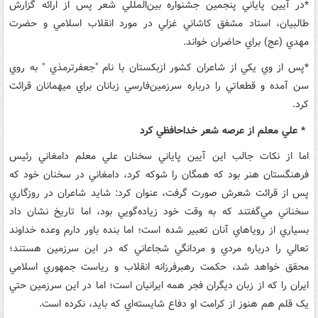
*در آيين پاياني پنجمين جشنواره بين‌المللي شعر پس از ارائه گزارش
طالبيان، استاد مشفق کاشاني غزلي در مورد انقلاب اسلامي و حضرت
مهدي (عج) براي حاضران خواند.
*پس از وي يکي از شاعران کشور ازبکستان با نام "جعفرترمذي " به روي
سن آمده و قطعاتي را درباره سرزمين‌فارسي زبانان براي ميهمانان قرائت
کرد.
* علي معلم از عرصه شعر خداحافظي کرد
اما از نکات جالب اين آيين پاياني سخنان علي معلم دامغاني رئيس
فرهنگستان هنر بود که همگان را شوکه کرد، دامغاني در سخنان خود که
پس از قرائت شعرش صورت گرفت، عنوان کرد: شايد شاعران در روزگاري
سخناني مي‌گفتند که به وقت خود زياده‌گويي بود، اما تاريخ نشان داد
بسياري از روياهاي آنان تعبير شده است؛ اما بنده باور دارم وعده خداوند
تعالي را درباره مردي و مردانگي شجاعاني که در اين سرزمين هستند؛
محقق خواهد شد، حکمت رهبرفرزانه انقلاب و رياست جمهوري اسلامي
ايران را که از زبان ديگران فجر همه ايرانيان است؛ اما در اين سرزمين حتي
يک قلم هم هنوز از کرامت او دفاع شايسته‌اي که بايد، نکرده است.