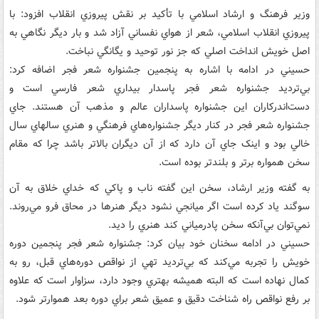
وزير فرهنگ و ارشاد اسلامي با تأکيد بر نقش پيروزي انقلاب افزود: با
پيروزي انقلاب اسلامي،‌ شعر از هواي نفساني آزاد شد و بار ديگر نگاهي به
اصل خويش انداخت اصلي که جز نور توحيد و يگانگي نباخت.
حسيني در ادامه با اشاره به پنجمين جشنواره شعر فجر اضافه کرد:
بي‌ترديد جشنواره شعر فجر پاسدار بيداري شعر فارسي است و
دست‌اندرکاران اين جشنواره پاسداران عالم و مذهب آن هستند. جاي
جشنواره شعر فجر در کنار ديگر جشنواره‌هاي فرهنگي و هنري سالهاي سال
خالي بود و اينک جاي آن دارد که از آن ديگران بالاتر باشد چرا که مقام
سخن همواره برتر و بلندتر بوده است.
به گفته وزير ارشاد، سخن اين گفته ناب و پاکي که خداي خلاق به آن
سوگند ياد کرده است اگر ميانجي نشود ديگر هنرها در محاق فرو مي‌روند.
نمي‌توان بي‌آنکه سخن پادرمياني کند هنري را ديد.
حسيني در ادامه سخنان خود بيان کرد: جشنواره شعر فجر پنجمين دوره
خويش را تجربه مي‌کند که بي‌ترديد تهي از نواقص دوره‌هاي قبل، رو به
کمال نهاده است که البته هميشه بهتري وجود دارد، سزاوار است که علاوه
بر رفع نواقص راه شناخت دقيق و عميق شعر براي دوره بعد هموارتر شود.