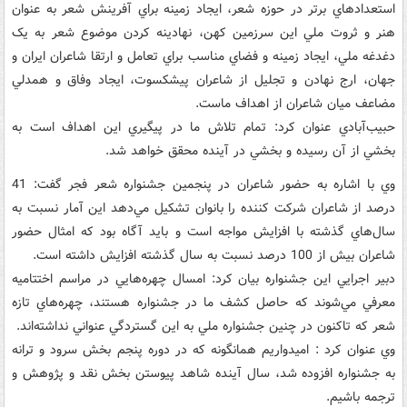
استعدادهاي برتر در حوزه شعر، ايجاد زمينه براي آفرينش شعر به عنوان
هنر و ثروت ملي اين سرزمين کهن، نهادينه کردن موضوع شعر به يک
دغدغه ملي، ايجاد زمينه و فضاي مناسب براي تعامل و ارتقا شاعران ايران و
جهان، ارج نهادن و تجليل از شاعران پيشکسوت، ايجاد وفاق و همدلي
مضاعف ميان شاعران از اهداف ماست.
حبيب‌آبادي عنوان کرد: تمام تلاش ما در پيگيري اين اهداف است به
بخشي از آن رسيده و بخشي در آينده محقق خواهد شد.
وي با اشاره به حضور شاعران در پنجمين جشنواره شعر فجر گفت: 41
درصد از شاعران شرکت کننده را بانوان تشکيل مي‌دهد اين آمار نسبت به
سال‌هاي گذشته با افزايش مواجه است و بايد آگاه بود که امثال حضور
شاعران بيش از 100 درصد نسبت به سال گذشته افزايش داشته است.
دبير اجرايي اين جشنواره بيان کرد: امسال چهره‌هايي در مراسم اختتاميه
معرفي مي‌شوند که حاصل کشف ما در جشنواره هستند، چهره‌هاي تازه
شعر که تاکنون در چنين جشنواره ملي به اين گستردگي عنواني نداشته‌اند.
وي عنوان کرد : اميدواريم همانگونه که در دوره پنجم بخش سرود و ترانه
به جشنواره افزوده شد، سال آينده شاهد پيوستن بخش نقد و پژوهش و
ترجمه باشيم.