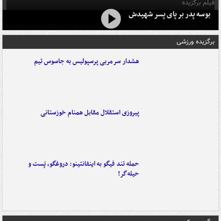
فیلم برگزیده
بوسه‌ پدر بر پای پسر شهیدش
برگزیده ورزشی
هشدار سرمربی پرسپولیس به جاسوس تیم
پیروزی استقلال مقابل همنام خوزستانی
حمله تند فیگو به اینفانتینو: دروغگو، پَست‌ و
حیله‌گر!