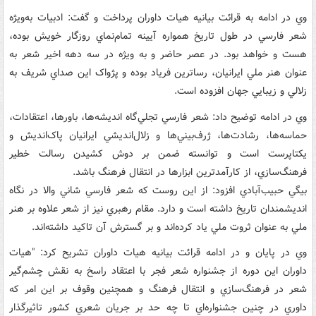
وي در ادامه به قرائت بيانيه هيات داوران پرداخت و گفت: ادبيات به‌ويژه
شعر فارسي در طول تاريخ همواره آيينه تمام‌نماي روزگار خويش بوده،
هست و خواهد بود. در عصر حاضر و به ‌ويژه در سه دهه اخير شعر به
عنوان هنر ملي ايرانيان، رساترين فرياد بوده و پژواک اين صداي شريف به
زلالي و زيبايي جهان افزوده است.
وي در ادامه توضيح داد: شعر فارسي تجلي‌گاه انديشه‌ها، باورها، اعتقادات،
حماسه‌ها، رشادت‌ها، ژرف‌بيني‌ها و زلال‌انديشي ايرانيان پاک‌انديش و
يکتاپرست است و توانسته ضمن بر دوش کشيدن رسالت خطير
فرهنگ‌سازي، از کارآمدترين ابزارها در انتقال فرهنگ باشد.
بيگي حبيب‌آبادي افزود: از اين روست که شعر فارسي شاني والا در نگاه
انديشمندان تاريخ داشته است و دارد. مقام رهبري نيز از شعر علاوه بر هنر
ملي به عنوان ثروت ملي ياد کرده‌اند و بر گسترش آن تاکيد داشته‌اند.
وي در پايان و در ادامه قرائت بيانيه هيات داوران تشريح کرد: "هيات
داوران اين دوره از جشنواره شعر فجر با اعتقاد راسخ به نقش چشم‌گير
شعر در فرهنگ‌سازي و انتقال فرهنگ‌ و همچنين وقوف بر اين امر که
داوري در چنين جشنواره‌اي تا چه حد بر جريان شعري کشور تاثيرگذار