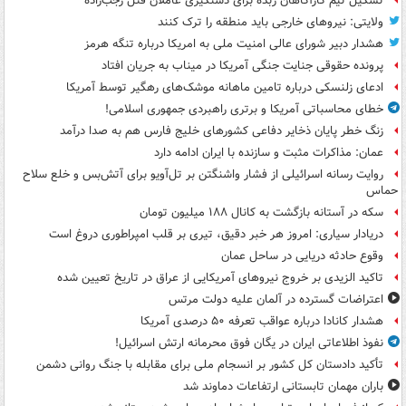
تشکیل تیم کارآگاهان زبده برای دستگیری عاملان قتل رجب‌زاده
ولایتی: نیروهای خارجی باید منطقه را ترک کنند
هشدار دبیر شورای عالی امنیت ملی به امریکا درباره تنگه هرمز
پرونده حقوقی جنایت جنگی آمریکا در میناب به جریان افتاد
ادعای زلنسکی درباره تامین ماهانه موشک‌های رهگیر توسط آمریکا
خطای محاسباتی آمریکا و برتری راهبردی جمهوری اسلامی!
زنگ خطر پایان ذخایر دفاعی کشورهای خلیج فارس هم به صدا درآمد
عمان: مذاکرات مثبت و سازنده با ایران ادامه دارد
روایت رسانه اسرائیلی از فشار واشنگتن بر تل‌آویو برای آتش‌بس و خلع سلاح
حماس
سکه در آستانه بازگشت به کانال ۱۸۸ میلیون تومان
دریادار سیاری: امروز هر خبر دقیق، تیری بر قلب امپراطوری دروغ است
وقوع حادثه دریایی در ساحل عمان
تاکید الزیدی بر خروج نیروهای آمریکایی از عراق در تاریخ تعیین شده
اعتراضات گسترده در آلمان علیه دولت مرتس
هشدار کانادا درباره عواقب تعرفه ۵۰ درصدی آمریکا
نفوذ اطلاعاتی ایران در یگان فوق محرمانه ارتش اسرائیل!
تأکید دادستان کل کشور بر انسجام ملی برای مقابله با جنگ روانی دشمن
باران مهمان تابستانی ارتفاعات دماوند شد