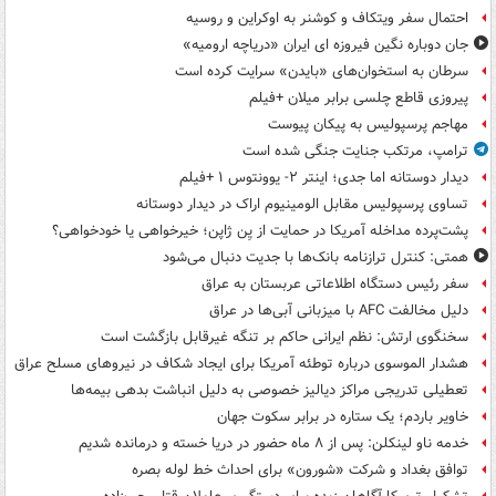
احتمال سفر ویتکاف و کوشنر به اوکراین و روسیه
جان دوباره نگین فیروزه ای ایران «دریاچه ارومیه»
سرطان به استخوان‌های «بایدن» سرایت کرده است
پیروزی قاطع چلسی برابر میلان +فیلم
مهاجم پرسپولیس به پیکان پیوست
ترامپ، مرتکب جنایت جنگی شده است
دیدار دوستانه اما جدی؛ اینتر ۲- یوونتوس ۱ +فیلم
تساوی پرسپولیس مقابل الومینیوم اراک در دیدار دوستانه
پشت‌پرده مداخله آمریکا در حمایت از یِن ژاپن؛ خیرخواهی یا خودخواهی؟
همتی: کنترل ترازنامه بانک‌ها با جدیت دنبال می‌شود
سفر رئیس دستگاه اطلاعاتی عربستان به عراق
دلیل مخالفت AFC با میزبانی آبی‌ها در عراق
سخنگوی ارتش: نظم ایرانی حاکم بر تنگه غیرقابل بازگشت است
هشدار الموسوی درباره توطئه آمریکا برای ایجاد شکاف در نیروهای مسلح عراق
تعطیلی تدریجی مراکز دیالیز خصوصی به دلیل انباشت بدهی بیمه‌ها
خاویر باردم؛ یک ستاره در برابر سکوت جهان
خدمه ناو لینکلن: پس از ۸ ماه حضور در دریا خسته و درمانده‌ شدیم
توافق بغداد و شرکت «شورون» برای احداث خط لوله بصره