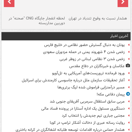
ای
هشدار نسبت به وفوع تندباد در تهران
لحظه انفجار جایگاه CNG "صحنه" در
دس
دوربین مداربسته
ات
آخرین اخبار
یونان به دنبال گسترش حضور نظامی در خلیج فارس
زخمی شدن ۴ شهروند یمنی در حمله مزدوران سعودی
زخمی شدن ۳ نظامی لبنانی در زوطر غربی
عکاسان و خبرنگاران در دفاع مقدس
ورود فرمانده تروریست‌های آمریکایی به تل‌آویو
آغاز تحقیقات سازمان ملل درباره جاسوسی کارمندش برای اسرائیل
مسیر درآمدزایی فراموش شده لیگ برتری‌ها
پیمان دفاعی مکه!
مربی سابق استقلال سرمربی آفریقای جنوبی شد
دستگیری مسئول یک اداره آستارا در پرونده فساد مالی
مجتبی جباری تیم جدیدش را انتخاب کرد
روایت رسانه عبری از دخالت آشکار ترامپ در کوبا
هشدار حماس درباره اقدامات توسعه طلبانه اشغالگران در کرانه باختری