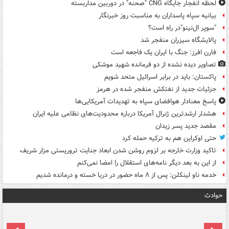
لحظه انفجار جایگاه CNG "صحنه" در دوربین مداربسته
بیانیه سپاه پاسداران به مناسبت روز خبرنگار
"سوپر ال‌نینو"در راه است؟
پالایشگاه سیزران منفجر شد
فارن افرز: جنگ با ایران یک فاجعه است
تصاویر دیده‌ نشده از دو فرمانده شهید موشکی
پاکستان: باید در برابر اسرائیل متحد شویم
جزئیات جدید از نفتکش منفجر شده در هرمز
پاسخ معنادار هوافضای سپاه به تهدیدات آمریکایی‌ها
هشدار ارشدترین ژنرال آمریکا درباره محدودیت‌های نظامی علیه ایران
مقصد جدید پسر زیدان
حتی اوکراین هم به ترکیه حمله کرد
تاکید وزارت خارجه بر لزوم روشن شدن ابعاد جنایت تروریستی مزار شریف
از این به بعد دیگر نامه‌های استقلال را امضا نمی‌کنم
خدمه ناو لینکلن: پس از ۸ ماه حضور در دریا خسته و درمانده‌ شدیم
حوادث