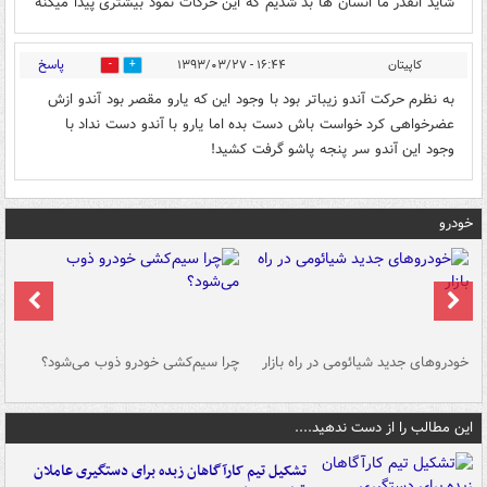
شاید انقدر ما انسان ها بد شدیم که این حرکات نمود بیشتری پیدا میکنه
پاسخ
کاپیتان
۱۶:۴۴ - ۱۳۹۳/۰۳/۲۷
0
0
به نظرم حرکت آندو زیباتر بود با وجود این که یارو مقصر بود آندو ازش
عضرخواهی کرد خواست باش دست بده اما یارو با آندو دست نداد با
وجود این آندو سر پنجه پاشو گرفت کشید!
خودرو
خودروهای جدید شیائومی در راه بازار
چرا سیم‌کشی خودرو ذوب می‌شود؟
شو
این مطالب را از دست ندهید....
تشکیل تیم کارآگاهان زبده برای دستگیری عاملان