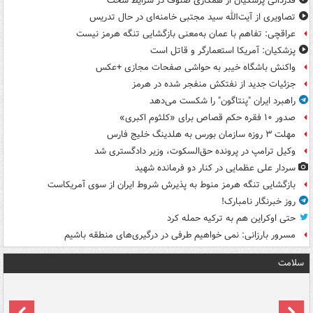
قدردانی پزشکیان از همکاری صنوف در شرایط سخت
تصاویری از آیت‌الله سید مجتبی خامنه‌ای در حال تدریس
عراقچی: تفاهم با عمان به‌معنی بازگشایی تنگه هرمز نیست
پزشکیان: آمریکا استعمارگر و قاتل است
واکنش باشگاه خیبر به حواشی صفحات مجازی +عکس
جزئیات جدید از نفتکش منفجر شده در هرمز
راهبرد ایران "پنتاگون" را شکست می‌دهد
صدور ۱۰ فقره حکم قصاص برای «کلثوم اکبری»
مهلت ۳ روزه سازمان بورس به هلدینگ خلیج فارس
وکیل ترامپ در پرونده حق‌السکوت، وزیر دادگستری شد
سردار علی عظمایی در کنار دو فرمانده شهید
بازگشایی تنگه هرمز منوط به پذیرش شروط ایران از سوی آمریکاست
روز خبرنگار نامبارک!
حتی اوکراین هم به ترکیه حمله کرد
مسرور بارزانی: نمی خواهیم طرفی در درگیری‌های منطقه باشیم
سلامت