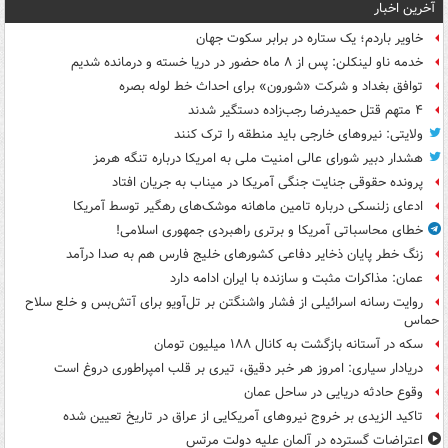
آخرین اخبار
خاویر باردم؛ یک ستاره در برابر سکوت جهان
خدمه ناو لینکلن: پس از ۸ ماه حضور در دریا خسته و درمانده‌ شدیم
توافق بغداد و شرکت «شورون» برای احداث خط لوله بصره
۴ متهم قتل حمیدرضا رجب‌زاده دستگیر شدند
ولایتی: نیروهای خارجی باید منطقه را ترک کنند
هشدار دبیر شورای عالی امنیت ملی به امریکا درباره تنگه هرمز
پرونده حقوقی جنایت جنگی آمریکا در میناب به جریان افتاد
ادعای زلنسکی درباره تامین ماهانه موشک‌های رهگیر توسط آمریکا
خطای محاسباتی آمریکا و برتری راهبردی جمهوری اسلامی!
زنگ خطر پایان ذخایر دفاعی کشورهای خلیج فارس هم به صدا درآمد
عمان: مذاکرات مثبت و سازنده با ایران ادامه دارد
روایت رسانه اسرائیلی از فشار واشنگتن بر تل‌آویو برای آتش‌بس و خلع سلاح
حماس
سکه در آستانه بازگشت به کانال ۱۸۸ میلیون تومان
دریادار سیاری: امروز هر خبر دقیق، تیری بر قلب امپراطوری دروغ است
وقوع حادثه دریایی در ساحل عمان
تاکید الزیدی بر خروج نیروهای آمریکایی از عراق در تاریخ تعیین شده
اعتراضات گسترده در آلمان علیه دولت مرتس