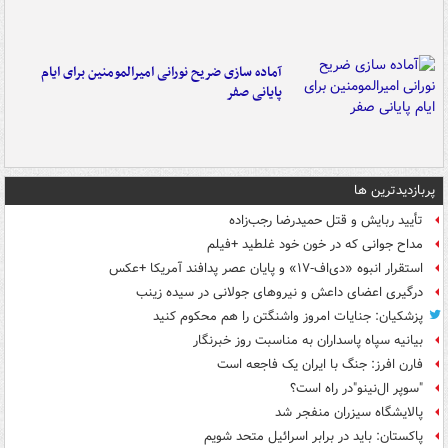
آماده سازی ضریح نورانی امیرالمومنین برای ایام
پایانی صفر
پربازدیدترین ها
تأیید ربایش و قتل حمیدرضا رجب‌زاده
مداح جوانی که در خون خود غلطید +فیلم
استقرار انبوه «دی‌اف‑۱۷» و پایان عصر پدافند آمریکا +عکس
درگیری اعضای داعش و نیروهای جولانی در سیده زینب
پزشکیان: جنایات امروز واشنگتن را هم محکوم کنید
بیانیه سپاه پاسداران به مناسبت روز خبرنگار
فارن افرز: جنگ با ایران یک فاجعه است
"سوپر ال‌نینو"در راه است؟
پالایشگاه سیزران منفجر شد
پاکستان: باید در برابر اسرائیل متحد شویم