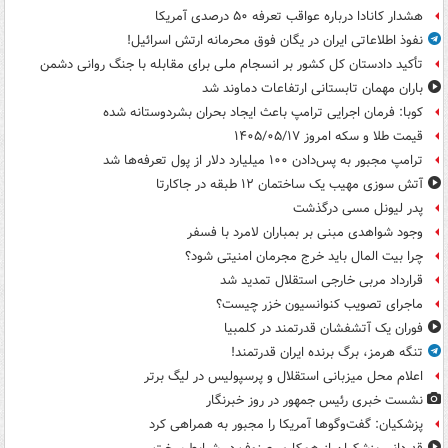
هشدار کانادا درباره عواقب تعرفه ۵۰ درصدی آمریکا
نفوذ اطلاعاتی ایران در یگان فوق محرمانه ارتش اسرائیل!
تأکید دادستان کل کشور بر انسجام ملی برای مقابله با جنگ روانی دشمن
باران مهمان تابستانی ارتفاعات دماوند شد
کوبا: فرمان اجرایی ترامپ باعث ایجاد بحران بشردوستانه شده
قیمت طلا و سکه امروز ۱۴۰۵/۰۵/۱۷
ترامپ مجبور به پس‌دادن ۱۰۰ میلیارد دلار از پول تعرفه‌ها شد
آتش سوزی مهیب یک ساختمان ۱۲ طبقه در جاکارتا
پدر لیونل مسی درگذشت
وجود شواهدی مبنی بر بمباران لامرد با فسفر
چرا بیت المال باید خرج مجرمان امنیتی شود؟
قرارداد مربی خارجی استقلال تمدید شد
ماجرای تصویب کنوانسیون خزر چیست؟
فوران یک آتشفشان قدرتمند در کلمبیا
تنگه هرمز، برگ برنده ایران قدرتمند!
اعلام محل میزبانی استقلال و پرسپولیس در لیگ برتر
نشست خبری رئیس جمهور در روز خبرنگار
پزشکیان: گفت‌وگوها آمریکا را مجبور به همراهی کرد