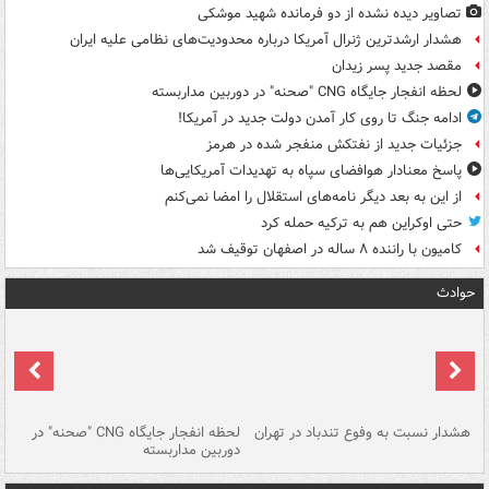
تصاویر دیده‌ نشده از دو فرمانده شهید موشکی
هشدار ارشدترین ژنرال آمریکا درباره محدودیت‌های نظامی علیه ایران
مقصد جدید پسر زیدان
لحظه انفجار جایگاه CNG "صحنه" در دوربین مداربسته
ادامه جنگ تا روی کار آمدن دولت جدید در آمریکا!
جزئیات جدید از نفتکش منفجر شده در هرمز
پاسخ معنادار هوافضای سپاه به تهدیدات آمریکایی‌ها
از این به بعد دیگر نامه‌های استقلال را امضا نمی‌کنم
حتی اوکراین هم به ترکیه حمله کرد
کامیون با راننده ۸ ساله در اصفهان توقیف شد
حوادث
ای
هشدار نسبت به وفوع تندباد در تهران
لحظه انفجار جایگاه CNG "صحنه" در
دس
دوربین مداربسته
ات