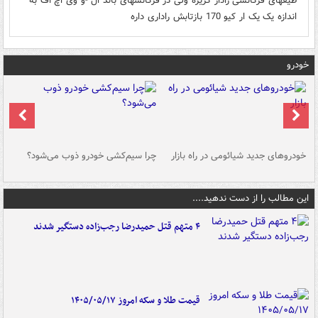
طیفهای فرکانسی رادار گریزه ولی در فرکانسهای باند ال -و وی اچ اف به
اندازه یک یک ار کیو 170 بازتابش راداری داره
خودرو
خودروهای جدید شیائومی در راه بازار
چرا سیم‌کشی خودرو ذوب می‌شود؟
شو
این مطالب را از دست ندهید....
۴ متهم قتل حمیدرضا رجب‌زاده دستگیر شدند
قیمت طلا و سکه امروز ۱۴۰۵/۰۵/۱۷