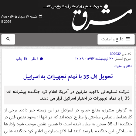
شنبه ۱۷ مرداد ۱۴۰۵ -
Aug
8 2026
دفاع و امنیت
کد خبر
309032
تاریخ انتشار:
۲۲ اردیبهشت ۱۳۹۳ - ۱۲:۲۸
۱ نظر
چاپ
دفاع و امنیت
تحویل اف 35 با تمام تجهیزات به اسراییل
شرکت تسلیحاتی لاکهید مارتین در آمریکا اعلام کرد جنگنده پیشرفته اف
35 را با تمام تجهیزات در اختیار اسرائیل قرار می دهد.
به گزارش مشرق، منابع خبری در اسرائیل در این زمینه خبر دادند برخی از
کارشناسان نظامی مباحثی را مطرح کرده اند که در آنها از وجود نقص فنی در
جنگنده اف 35 سخن به میان آمده است تا همین نقص موجب شود رادارها
به سادگی این جنگنده را رصد کنند اما لاکهیدمارتین اعلام کرد جنگنده هایی