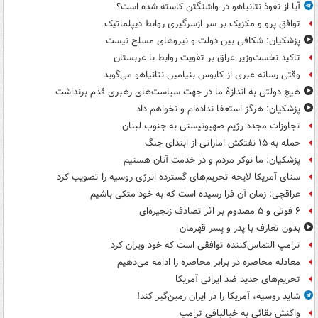
آیا از نفوذ نتانیاهو در واشنگتن کاسته شده است؟
توافق پرو و مکزیک بر سر ازسرگیری روابط دیپلماتیک
پزشکیان: شکافی بین دولت و نیروهای مسلح نیست
تاکید نخست‌وزیر عراق بر تقویت روابط با عربستان
وقتی رسانه عبری از کابوس بنیامین نتانیاهو می‌گوید
هیچ دولتی به اندازۀ ما در جهت سیاست‌های رهبری قدم برنداشت
پزشکیان: هرگز استعفا نداده‌ام و نخواهم داد
تجاوزات مجدد رژیم صهیونیستی به جنوب لبنان
حمله به ۱۵ نفتکش‌ اماراتی از ابتدای جنگ
پزشکیان: ما نوکر مردم و در خدمت آنان هستیم
سنای آمریکا لایحه تحریم‌های گسترده انرژی روسیه را تصویب کرد
عراقچی: زمان آن فرا رسیده است که به خود متکی باشیم
۶ فوتی و ۵ مصدوم بر اثر تصادف زنجیره‌ای
بدون تعارف با پدر و پسر قهرمان
ترامپ التماس‌کننده توافقی است که خود ویران کرد
معادله محاصره در برابر محاصره را ادامه می‌دهیم
تحریم‌های جدید ضد ایرانی آمریکا
شاید روسیه، آمریکا را در ایران زمین‌گیر کند!
واکنش بقائی به خیالبافی ترامپ