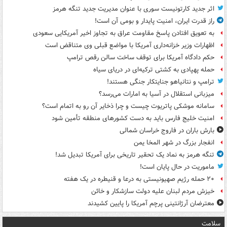
اثر جدید کارتونیست سوری با عنوان مدیریت جدید تنگه هرمز
راز قدرت ایران، امنیت پایدار و بومی آن است!
به تعویق افتادن پاسخ مقاومت عراق به تجاوز اخیر آمریکایی سعودی
اظهارات وزیر خزانه‌داری آمریکا با مواضع قبلی وی متناقض است
حکم دادگاه آمریکا برای توقف ساخت سالن رقص ترامپ
حمله پهپادی به کشتی ترکیه‌ای در دریای سیاه
ترامپ و نتانیاهو جنایتکار جنگی هستند!
میزبانی استقلال در آسیا به امارات می‌رسد؟
سامانه موشکی پاتریوت چیست و چرا ذخایر آن رو به اتمام است؟
امنیت خلیج فارس باید به دست کشورهای منطقه تأمین شود
بارش باران در فاروج خراسان شمالی
انفجار بزرگ در شهر المخا یمن
تنگه هرمز به نماد یک تحقیر تاریخی برای آمریکا تبدیل شد!
ماموریت در حال پایان است!
۲۰ حمله رژیم صهیونیستی به درعا و قنیطره در یک هفته
خیزش مردم لبنان علیه دولت سازشکار و خائن
معترضان آرژانتینی پرچم آمریکا را پایین کشیدند
سلامت