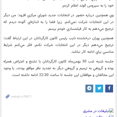
خود را به سيروس الوند اعلام کردم.
وي همچنين درباره حضور در انتخابات جديد شوراي مرکزي افزود: من ديگر
در اين انتخابات شرکت نمي‌کنم. زيرا فضا را به اندازه‌اي آلوده ديدم که
ترجيح مي‌دهم به کار فيلمسازي خودم برسم.
همچنين پوران درخشنده نايب رئيس کانون کارگردانان در اين ارتباط گفت:
ترجيح مي‌دهم ديگر در اين انتخابات شرکت نکنم. فکر مي‌کنم شرايط
مناسبي براي ادامه کار نباشد.
جلسه شنبه شب 30 بهمن‌ماه کانون کارگردانان با تشنج و اعتراض همراه
بوده و گروهي به ترميم و گروهي ديگر به تجديد نظر موافق بودند، با وجود
اين مخالفان و موافقان اين جلسه تا ساعت 22:30 ادامه داشته است.