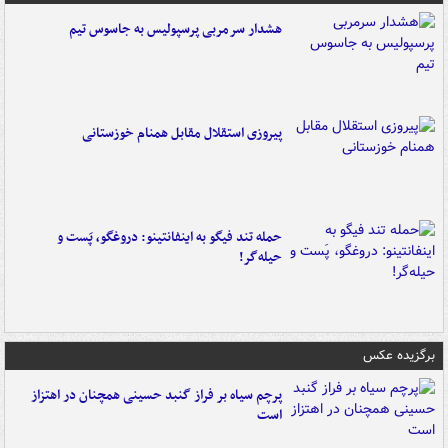
هشدار سرمربی پرسپولیس به جاسوس تیم
پیروزی استقلال مقابل همنام خوزستانی
حمله تند فیگو به اینفانتینو: دروغگو، پَست‌ و
حیله‌گر!
برگزیده عکس
پرچم سیاه بر فراز گنبد حسینی همچنان در اهتزاز
است