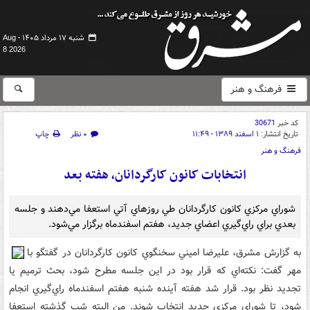
شنبه ۱۷ مرداد ۱۴۰۵ -
Aug
8 2026
فرهنگ و هنر
کد خبر
30671
تاریخ انتشار:
۱ اسفند ۱۳۸۹ - ۱۱:۴۹
۰ نظر
چاپ
فرهنگ و هنر
انتخابات کانون کارگردانان، هفته بعد
شوراي مرکزي کانون کارگردانان طي روزهاي آتي استعفا مي‌دهند و جلسه
بعدي براي راي‌گيري اعضاي جديد، هفتم اسفندماه برگزار مي‌شود.
به گزارش مشرق، عليرضا اميني سخنگوي کانون کارگردانان در گفتگو با
مهر گفت: نکته‌اي که قرار بود در اين جلسه مطرح شود، بحث ترميم يا
تجديد نظر بود. قرار شد هفته آينده شنبه هفتم اسفندماه راي‌گيري انجام
شود، تا شوراي مرکزي جديد انتخاب شوند. من البته شب گذشته استعفا