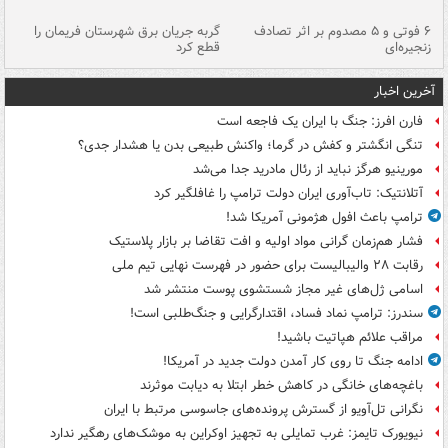
۶ فوتی و ۵ مصدوم بر اثر تصادف
گربه جریان برق شهرستان فریمان را
رگ
زنجیره‌ای
قطع کرد
آخرین اخبار
فارن افرز: جنگ با ایران یک فاجعه است
تنگی انگشتر و کفش در گرما؛ واکنش طبیعی بدن یا هشدار جدی؟
مورینیو هرگز نباید از رئال مادرید جدا می‌شد
آتلانتیک: تاب‌آوری ایران دولت ترامپ را غافلگیر کرد
ترامپ باعث افول هژمونی آمریکا شد!
فشار هم‌زمان گرانی مواد اولیه و افت تقاضا بر بازار پلاستیک
رقابت ۲۸ والیبالیست برای حضور در فهرست نهایی تیم ملی
اسامی ژل‌های غیر مجاز شستشوی پوست منتشر شد
سندرز: ترامپ نماد فساد، اقتدارگرایی و جنگ‌طلبی است!
مراقب علائم هپاتیت باشید!
ادامه جنگ تا روی کار آمدن دولت جدید در آمریکا!
باغچه‌های خانگی در کاهش خطر ابتلا به دیابت موثرند
نگرانی تل‌آویو از گسترش پرونده‌های جاسوسی مرتبط با ایران
نیویورک تایمز: غرب تمایلی به تجهیز اوکراین به موشک‌های رهگیر ندارد