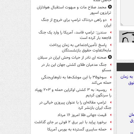
حاصل شده
محمد صلاح مات و مبهوت استقبال هواداران
ترابزون اسپور
دو راهی دردناک ترامپ برای خروج از جنگ
ایران
سندرز: ترامپ فاسد، آمریکا را وارد یک جنگ
فاجعه بار کرده است
پاسخ تأمین‌اجتماعی به زمان پرداخت
مابه‌التفاوت حقوق بازنشستگان
صحنه ای نادر از حیات وحش ایران در سبلان
جنگ مدعیان طلای کشتی جهان این بار در
مسکو
سوخو۳۵ با این موشک‌ها به ناوهای‌جنگی
حمله می‌کند
روسیه: به ۳ کشتی اوکراین حمله و ۲۰۳ پهپاد
را سرنگون کردیم
ترامپ مقاله‌ای را با عنوان پیروزی خیالی در
جنگ ایران بازنشر کرد
مان
قیمت جهانی طلا امروز ۱۶ مرداد
وق
برخورد پراید با تیر برق ۲ فوتی بر جای گذاشت
حمله سایبری گسترده به بورس آمریکا