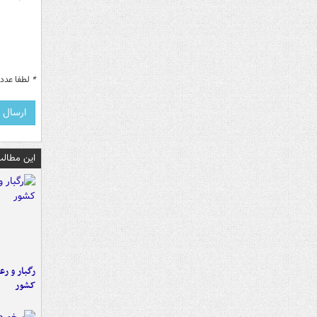
*
لطفا عدد م
این مطالب
رگبار و رع
کشور