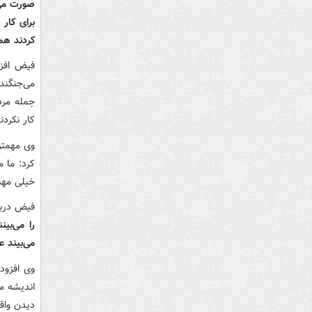
صورت می‌گ
برای کار 
کردند هم
فیض افزو
می‌جنگند 
جمله مرد
کار نکردن
وی مهمتر
کرد: ما م
خیلی مه
فیض دربا
را می‌بی
می‌بیند ع
وی افزود:
اندیشه م
دیدن واق