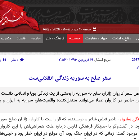
جمعه ۱۶ مرداد ۱۴۰۵ -
Aug 7 2026
ی
دفاع و امنیت
جهاد و مقاومت
حسینیه
فرهنگ و هنر
جامعه
اقتصاد
عکس و ف
298
تاریخ انتشار:
۱۹ فروردین ۱۳۹۳ - ۱۲:۵۳
۰ نظر
چ
ر
سفر صلح به سوریه زندگی انقلابی‌ست
ض سفر کاروان زائران صلح به سوریه را بخشی از یک زندگی پویا و انقلابی دانست 
ن حاضر در کاروان عملا می‌توانند منتقل‌کننده واقعیت‌های سوریه به ایران و 
هنگی مشرق
- ناصر فیض شاعر و نویسنده، که قرار است با کاروان زائران صلح سوری
د، در گفت‌وگو با خبرنگار فرهنگی فارس درباره علت همراهی‌اش با این کاروان 
 موجود گفت:
زمانی که در ایران جنگ بود، آن موقع در ایران خطر بود و خیلی‌ها