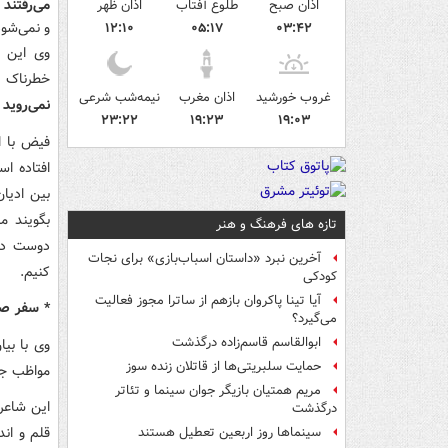
می‌رفتند 
اذان صبح
طلوع آفتاب
اذان ظهر
و نمی‌شود
۱۲:۱۰
۰۵:۱۷
۰۳:۴۲
وی این ح
خطرناک ا
غروب خورشید
اذان مغرب
نیمه‌شب شرعی
نمی‌روید
۲۳:۲۲
۱۹:۲۳
۱۹:۰۳
فیض با اش
افتاده اس
بین ادیان
بگویند م
تازه های فرهنگ و هنر
دوست دار
آخرین نبرد «داستان اسباب‌بازی» برای نجات
کنیم.
کودکی
آیا تینا پاکروان بازهم از ساترا مجوز فعالیت
* سفر صلح
می‌گیرد؟
ابوالقاسم قاسم‌زاده درگذشت
وی با بیا
حمایت سلبریتی‌ها از قاتلان زنده سوز
مواظب جا
مریم همتیان بازیگر جوان سینما و تئاتر
این شاعر 
درگذشت
قلم و اند
سینماها روز اربعین تعطیل هستند