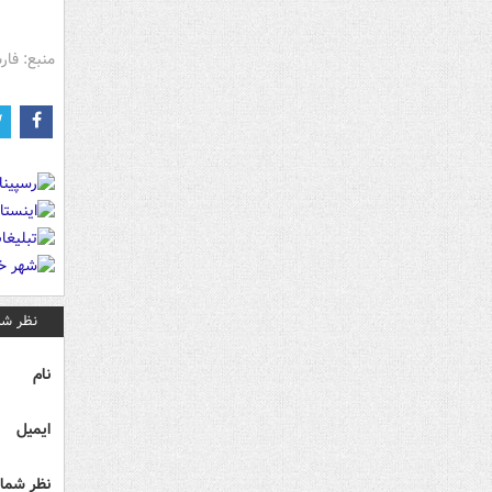
منبع: فا
نظر شم
نام
ایمیل
نظر شما 