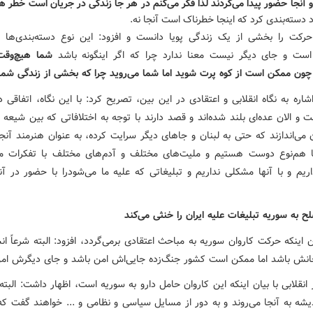
و آنجا حضور پیدا می‌کردند لذا فکر می‌کنم در هر جا زندگی در جریان است خط
 دسته‌بندی کرد که اینجا خطرناک است آنجا نه.
رکت را بخشی از یک زندگی پویا دانست و افزود: این نوع دسته‌بندی‌ها 
ست و جای دیگر نیست معنا ندارد چرا که اگر اینگونه باشد
شما هیچ‌وقت
 چون ممکن است از کوه پرت شوید اما شما می‌روید چرا که بخشی از زندگی ش
اره به نگاه انقلابی و اعتقادی در این بین، تصریح کرد: با این نگاه، اتفاقی 
ت و الان عده‌ای بلند شده‌اند و قصد دارند با توجه به اختلافاتی که بین شیعه
 می‌اندازند که حتی به لبنان و جاهای دیگر سرایت کرده، به عنوان هنرمند آنجا
ا هم‌نوع دوست هستیم و ملیت‌های مختلف و آدم‌های مختلف با تفکرات م
یم و با آنها مشکلی نداریم و تبلیغاتی که علیه ما می‌شودرا با حضور در آن
 به سوریه تبلیغات علیه ایران را خنثی می‌کند
ن اینکه حرکت کاروان سوریه به مباحث اعتقادی برمی‌گردد، افزود: البته شرعاً ان
نش باشد اما ممکن است کشور جنگ‌زده جایی‌اش امن باشد و جای دیگرش امن
انقلابی با بیان اینکه این کاروان حامل دارو به سوریه است، اظهار داشت: البت
یشه به آنجا می‌روند و به دور از مسایل سیاسی و نظامی و ... خواهند گفت که 