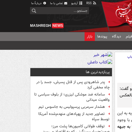
RSS
آرشیو
تماس با ما
دربارهٔ ما
MASHREGH
NEWS
یلم
دیدگاه
پیوندها
بازار
اپ
پربازدیدترین ها
پدر شاهرودی پس از قتل پسرش، جسد را در
چاه مخفی کرد
و گفت:
سامانه ضد موشکی لیزری؛ از بلوف سیاسی تا
بالعکس
واقعیت میدانی
هشدار سرمربی پرسپولیس به جاسوس تیم
ه به این
تصاویر جدید از پهپادهای منهدم‌شده آمریکا
توسط سپاه
با وجود
 به جبهه
توقف طولانی کامیون‌ها پشت مرز؛
صورت‌حساب سنگینی که به اقتصاد می‌رسد