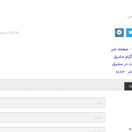
رس
ا
*