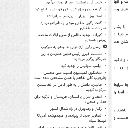
ت و آنها
خرید گران استقلال سر از یونان درآورد
راق و...
گربه جریان برق شهرستان فریمان را قطع کرد
استانبول میزبان سوپرجام اسپانیا شد
گفت وگوی تلفنی مودی و نتانیاهو درباره
با بشار
تحولات منطقه‌ای
 دنیا از
کوبا: با تهدید نظامی از سوی ایالات متحده
روبه‌رو هستیم
دشان هم
توسل رفیق آرژانتینی نتانیاهو به سرکوب
نشست خبری رئیس‌جمهور همزمان با روز
خبرنگار برگزار می‌شود
و تاکید
ترامپ سوئیس را تهدید کرد
 این امر
سخنگوی کمیسیون امنیت ملی مجلس:
چارچوب کلی تفاهم با عمان مشخص شده است
جا شرایط
طالبان: داعش را به طور کامل در افغانستان
سرکوب کردیم
آنجا را
امضای سران پاکستان، عربستان و ترکیه برای
«دفاع جمعی»
رگبار و رعدوبرق در راه شمال کشور
 باشند و
تصاویر جدید از پهپادهای منهدم‌شده آمریکا
هستند و
توسط سپاه
انصارالله: متجاوزان سعودی در یمن در امان