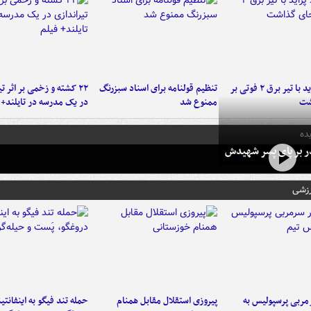
برخورد پراید با تیر برق ۲ فوتی بر
تنظیم قولنامه برای اسناد سبزرنگ
۲۲ کشته و زخمی بر اثر ت
شت
ممنوع شد
در یک مدرسه در تایلند+ 
ده
در بر پای پسر شهیدش
رزشی
ربی پرسپولیس به
پیروزی استقلال مقابل همنام
حمله تند فیگو به اینفانتین