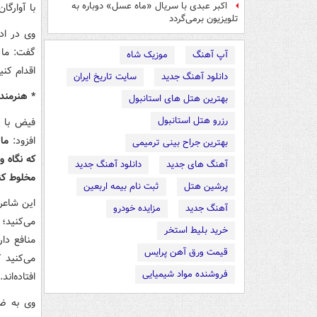
اکبر عبدی با سریال «ماه عسل» دوباره به
با آوارگا
تلویزیون برمی‌گردد
وی در اد
گفت: ما ب
آپ آهنگ
موزیک شاه
اقدام کنی
دانلود آهنگ جدید
سایت تاریخ ایران
* هنرمندا
بهترین هتل های استانبول
رزرو هتل استانبول
فیض با ب
افزود:
ما 
بهترین جراح بینی ترمیمی
که نگاه و
آهنگ های جدید
دانلود آهنگ جدید
مخلوط کن
پرشین هتل
ثبت نام بیمه اربعین
این شاعر 
آهنگ جدید
مزایده خودرو
می‌کنید؛ 
خرید بلیط استخر
منافع دا
قیمت ورق آهن پرایس
می‌کنید 
فروشنده مواد شیمیایی
افتاده‌اند.
وی به ضر