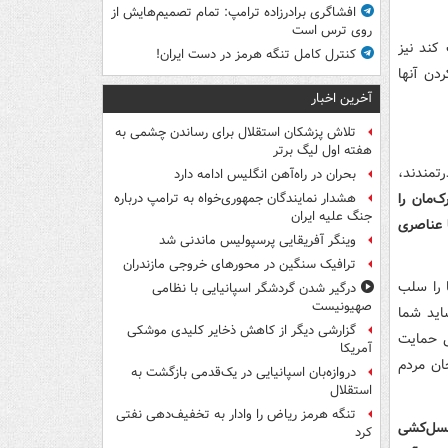
افشاگری برادرزاده ترامپ: تمام تصمیم‌هایش از
روی ترس است
کند نیز
کنترل کامل تنگه هرمز در دست ایران!
ردن آنها
آخرین اخبار
تلاش پزشکان استقلال برای رساندن چشمی به
هفته اول لیگ برتر
تمندند،
بحران در راه‌آهن انگلیس ادامه دارد
‌مان را
هشدار نمایندگان جمهوری‌خواه به ترامپ درباره
جنگ علیه ایران
ا عناصری
وینگر آفریقایی پرسپولیس ماندنی شد
ترافیک سنگین در محورهای خروجی مازندران
ا را سلب
درگیر شدن گردشگر اسپانیایی با نظامی
صهیونیست
شاید شما
گزارشی دیگر از کاهش ذخایر کلیدی موشکی
ی حمایت
آمریکا
ان مردم
دروازه‌بان اسپانیایی در یک‌قدمی بازگشت به
استقلال
تنگه هرمز ریاض را وادار به تخفیف‌دهی نفتی
نسل‌کشی
کرد