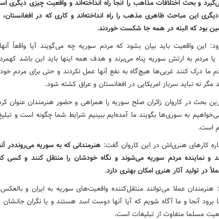
یرد و بحث اختلافات مذاهب را آنجا راه انداخته‌اند و واقعیت چیزی دیگری اس
دیگری این مباحث ظاهری مذهب را راه انداخته‌اند و کاری که در افغانستان، ع
ین بود که البته در همه جا شکست خوردند
.
د: این واقعیت باید بیان بشود که مردم سوریه چه می‌گویند آیا واقعاً آنها 
یا مردم به ارتش سوریه پناه می‌برند و هدف همه اینها باید این باشد کهمردم
م ما درک کنند غربی‌ها هیچ‌گاه به نفع آنها عمل نکردند و حتی برای مردم خو
د مگر نه نباید سرباز امریکایی در افغانستان و عراق کشته شود.
ین بحث در کاروان زائران صلح سوریه را همراهی و حضور هنرمندان عنوان کرد 
ی‌خواهیم به سوری‌ها بگویند ما آمده‌ایم ببینیم شرایط شما چگونه است و تبلیغ
م است.
ره کارهای هنری‌اش در این کاروان گفت:
هنرمندانی که به سوریه می‌رونددر آن
نند و نماینده مردم سوریه می‌شوند و نگاه خودشان را منتقل کنند و کسی که 
ملاً در تولید آثار هنری امکان بهتری دارد
.
 هنرمندان عملا می‌توانند منتقل‌کننده واقعیت‌های سوریه به ایران و بالعکس
ا برود آنجا و ما آگاه شویم که آیا آنها دوست اسد هستند و یا نگران جانشان 
عیت مسلما متفاوت از تبلیغات است.