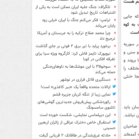
ر هم هست
تلگراف: جنگ علیه ایران ممکن است به یکی از
اشتباهات تاریخ تبدیل شود
که جایی
ترامپ: فکر می‌کنم جنگ با ایران خیلی زود
 به کوه
پایان می‌یابد
ماست
.
چرا محمد صلاح ترکیه را به عربستان و آمریکا
ترجیح داد
در سوریه
برخورد پراید با تیر برق ۲ فوتی بر جای گذاشت
 و سنی و
نیویورک تایمز فاش کرد: کارگروه ویژه سیا برای
تفرقه افکنی در کوبا
 بروند و
سوخو۳۵ با این موشک‌ها به ناوهای‌جنگی
ختلف را
حمله می‌کند
جا خنثی
دستگیری قاتل فراری در نوشهر
ایالات متحده واقعاً یک «ببر کاغذی» است!
نمایی زیبا از تنگه کریان جزیره قشم
رکوردشکنی پیش‌فروش جدیدترین گوشی‌های
سان باید
تاشوی سامسونگ
 نباشد.
این دیپلماسی نمایشی، شکست خورده است
استقبال خاص دخترک عراقی از زائران اربعین
ه صاحبان
حسینی
آمده‌اند
حادثه غرق‌شدگی در طاقانک ۲ قربانی گرفت