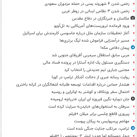
زخمی شدن ۴ شهروند یمنی در حمله مزدوران سعودی
زخمی شدن ۳ نظامی لبنانی در زوطر غربی
عکاسان و خبرنگاران در دفاع مقدس
ورود فرمانده تروریست‌های آمریکایی به تل‌آویو
آغاز تحقیقات سازمان ملل درباره جاسوسی کارمندش برای اسرائیل
مسیر درآمدزایی فراموش شده لیگ برتری‌ها
پیمان دفاعی مکه!
مربی سابق استقلال سرمربی آفریقای جنوبی شد
دستگیری مسئول یک اداره آستارا در پرونده فساد مالی
مجتبی جباری تیم جدیدش را انتخاب کرد
روایت رسانه عبری از دخالت آشکار ترامپ در کوبا
هشدار حماس درباره اقدامات توسعه طلبانه اشغالگران در کرانه باختری
احتمال سفر ویتکاف و کوشنر به اوکراین و روسیه
جان دوباره نگین فیروزه ای ایران «دریاچه ارومیه»
سرطان به استخوان‌های «بایدن» سرایت کرده است
پیروزی قاطع چلسی برابر میلان +فیلم
مهاجم پرسپولیس به پیکان پیوست
ترامپ، مرتکب جنایت جنگی شده است
دیدار دوستانه اما جدی؛ اینتر ۲- یوونتوس ۱ +فیلم