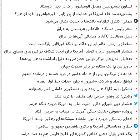
تساوی پرسپولیس مقابل الومینیوم اراک در دیدار دوستانه
پشت‌پرده مداخله آمریکا در حمایت از یِن ژاپن؛ خیرخواهی یا خودخواهی؟
همتی: کنترل ترازنامه بانک‌ها با جدیت دنبال می‌شود
سفر رئیس دستگاه اطلاعاتی عربستان به عراق
دلیل مخالفت AFC با میزبانی آبی‌ها در عراق
سخنگوی ارتش: نظم ایرانی حاکم بر تنگه غیرقابل بازگشت است
هشدار الموسوی درباره توطئه آمریکا برای ایجاد شکاف در نیروهای مسلح عراق
تعطیلی تدریجی مراکز دیالیز خصوصی به دلیل انباشت بدهی بیمه‌ها
خاویر باردم؛ یک ستاره در برابر سکوت جهان
خدمه ناو لینکلن: پس از ۸ ماه حضور در دریا خسته و درمانده‌ شدیم
توافق بغداد و شرکت «شورون» برای احداث خط لوله بصره
تشکیل تیم کارآگاهان زبده برای دستگیری عاملان قتل رجب‌زاده
ولایتی: نیروهای خارجی باید منطقه را ترک کنند
هشدار دبیر شورای عالی امنیت ملی به امریکا درباره تنگه هرمز
پرونده حقوقی جنایت جنگی آمریکا در میناب به جریان افتاد
ادعای زلنسکی درباره تامین ماهانه موشک‌های رهگیر توسط آمریکا
خطای محاسباتی آمریکا و برتری راهبردی جمهوری اسلامی!
زنگ خطر پایان ذخایر دفاعی کشورهای خلیج فارس هم به صدا درآمد