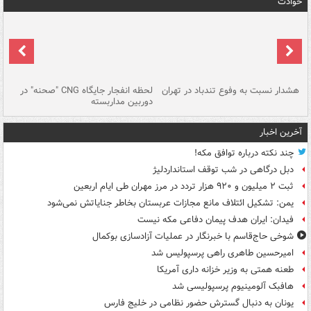
حوادث
ای
هشدار نسبت به وفوع تندباد در تهران
لحظه انفجار جایگاه CNG "صحنه" در
دس
دوربین مداربسته
ات
آخرین اخبار
چند نکته درباره توافق مکه!
دبل درگاهی در شب توقف استانداردلیژ
ثبت ۲ میلیون و ۹۲۰ هزار تردد در مرز مهران طی ایام اربعین
یمن: تشکیل ائتلاف مانع مجازات عربستان بخاطر جنایاتش نمی‌شود
فیدان: ایران هدف پیمان دفاعی مکه نیست
شوخی حاج‌قاسم با خبرنگار در عملیات آزادسازی بوکمال
امیرحسین طاهری راهی پرسپولیس شد
طعنه همتی به وزیر خزانه داری آمریکا
هافبک آلومینیوم پرسپولیسی شد
یونان به دنبال گسترش حضور نظامی در خلیج فارس