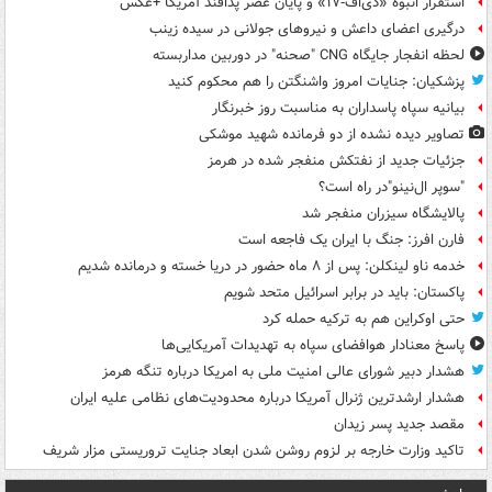
استقرار انبوه «دی‌اف‑۱۷» و پایان عصر پدافند آمریکا +عکس
درگیری اعضای داعش و نیروهای جولانی در سیده زینب
لحظه انفجار جایگاه CNG "صحنه" در دوربین مداربسته
پزشکیان: جنایات امروز واشنگتن را هم محکوم کنید
بیانیه سپاه پاسداران به مناسبت روز خبرنگار
تصاویر دیده‌ نشده از دو فرمانده شهید موشکی
جزئیات جدید از نفتکش منفجر شده در هرمز
"سوپر ال‌نینو"در راه است؟
پالایشگاه سیزران منفجر شد
فارن افرز: جنگ با ایران یک فاجعه است
خدمه ناو لینکلن: پس از ۸ ماه حضور در دریا خسته و درمانده‌ شدیم
پاکستان: باید در برابر اسرائیل متحد شویم
حتی اوکراین هم به ترکیه حمله کرد
پاسخ معنادار هوافضای سپاه به تهدیدات آمریکایی‌ها
هشدار دبیر شورای عالی امنیت ملی به امریکا درباره تنگه هرمز
هشدار ارشدترین ژنرال آمریکا درباره محدودیت‌های نظامی علیه ایران
مقصد جدید پسر زیدان
تاکید وزارت خارجه بر لزوم روشن شدن ابعاد جنایت تروریستی مزار شریف