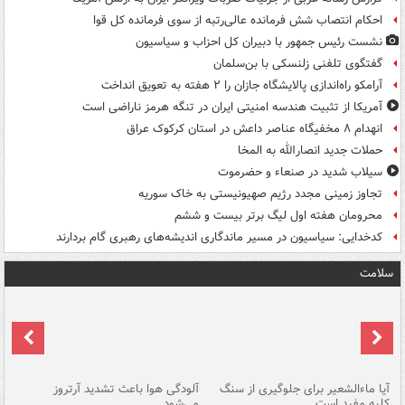
احکام انتصاب شش فرمانده عالی‌رتبه از سوی فرمانده کل قوا
نشست رئیس جمهور با دبیران کل احزاب و سیاسیون
گفتگوی تلفنی زلنسکی با بن‌سلمان
آرامکو راه‌اندازی پالایشگاه جازان را ۲ هفته به تعویق انداخت
آمریکا از تثبیت هندسه امنیتی ایران در تنگه هرمز ناراضی است
انهدام ۸ مخفیگاه عناصر داعش در استان کرکوک عراق
حملات جدید انصارالله به المخا
سیلاب شدید در صنعاء و حضرموت
تجاوز زمینی مجدد رژیم صهیونیستی به خاک سوریه
محرومان هفته اول لیگ برتر بیست و ششم
کدخدایی: سیاسیون در مسیر ماندگاری اندیشه‌های رهبری گام بردارند
سلامت
آیا ماءالشعیر برای جلوگیری از سنگ
آلودگی هوا باعث تشدید آرتروز
حذ
کلیه مفید است
می‌شود
کل