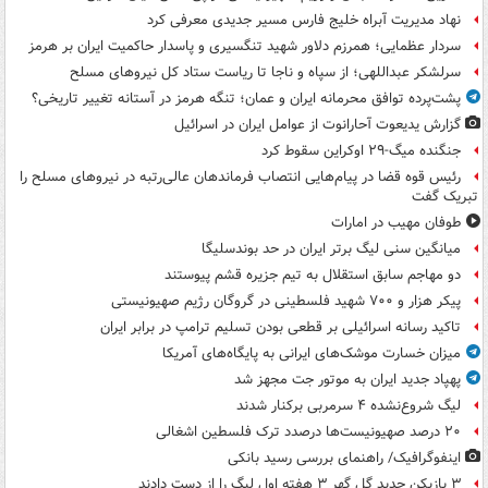
نهاد مدیریت آبراه خلیج فارس مسیر جدیدی معرفی کرد
سردار عظمایی؛ همرزم دلاور شهید تنگسیری و پاسدار حاکمیت ایران بر هرمز
سرلشکر عبداللهی؛ از سپاه و ناجا تا ریاست ستاد کل نیروهای مسلح
پشت‌پرده توافق محرمانه ایران و عمان؛ تنگه هرمز در آستانه تغییر تاریخی؟
گزارش یدیعوت آحارانوت از عوامل ایران در اسرائیل
جنگنده میگ-۲۹ اوکراین سقوط کرد
رئیس قوه قضا در پیام‌هایی انتصاب‌ فرماندهان عالی‌رتبه در نیروهای مسلح را
تبریک گفت
طوفان مهیب در امارات
میانگین سنی لیگ برتر ایران در حد بوندسلیگا
دو مهاجم سابق استقلال به تیم جزیره قشم پیوستند
پیکر هزار و ۷۰۰ شهید فلسطینی در گروگان رژیم صهیونیستی
تاکید رسانه اسرائیلی بر قطعی بودن تسلیم ترامپ در برابر ایران
میزان خسارت موشک‌های ایرانی به پایگاه‌های آمریکا
پهپاد جدید ایران به موتور جت مجهز شد
لیگ شروع‌نشده ۴ سرمربی برکنار شدند
۲۰ درصد صهیونیست‌ها درصدد ترک فلسطین اشغالی
اینفوگرافیک/ راهنمای بررسی رسید بانکی
۳ بازیکن جدید گل گهر ۳ هفته اول لیگ را از دست دادند