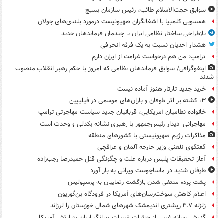
سوابق حجت‌الاسلام طائب، رئیس سازمان بسیج
همسویی کلمبیا با اشغالگران صهیونیست درمورد بلندی‌های جولان
بازطراحی ساختار نظامی ایران با چیدمان فرماندهان جدید
هشدار احدیان نسبت به یک فرقه انحرافی
ترامپ: من هم درخواست غرامت از ایران دارم!
اینفوگرافی/ سوابق فرماندهان نظامی که امروز با حکم رهبر انقلاب منصوب
شدند
خرید جدید تارتار هنوز آماده نیست
۱۳ کشته بر اثر طوفان و باران‌های موسمی در فیلیپین
خانواده نظامیان آمریکایی، قربانیان جدید سیاست مهاجرتی ترامپ
مهاجرانی: دیدار رئیس‌جمهور با رهبری نشانه یکدلی و وحدت است
مذاکرات رژیم صهیونیستی با کشورهای منطقه
گفتگوی تلفنی وزیر خارجه آلمان و عراقچی
آغاز تحقیقات پلیس درباره علت و چگونگی قتل حمیدرضا رجب‌زاده
طوفان شدید در ماساچوست ویرانی به بار آورد
پشت پرده منتفی شدن بازگشت رضاییان به پرسپولیس
اعلام کاهش سوخت‌رسان‌های آمریکا در فرودگاه بن‌گوریون
زلزله ۴.۷ ریشتری اندیمشک شهرهای شمال خوزستان را لرزاند
گزارش رسانه غربی از جزئیات ضربات ویرانگر ایران به ارتش آمریکا