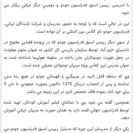
با تدريس رييس اسبق فدراسيون جودو و دومربي ديگر ايراني برگزار مي
شود.
اين در حالي است که با توجه به حضور مدرسان و شرکت کنندگان ايراني،
فدراسيون جودو نام کلاس بين المللي بر آن نهاده است.
از سوي ديگر رييس اسبق فدراسيون جودو که در پرونده قضايي مفتوح در
دادسراي خرم آباد توسط سازمان بازرسي کل کشور به عنوان متهم معاونت
در جعل هويت جودوکاران جان باخته در سقوط هواپيما شناخته شده به
عنوان مدرس اين کلاس ويژه مربيان نوجوانان معرفي شده است.
وي که سابقه قابل تاييد در مربيگري و قهرماني جودو در هيچ رده سني
نداشته و پس از انتصاب درسال 1375 تاکنون بصورت صعودي تا دان 5
براي خود اخذ نموده فاقد تخصص لازم در اين زمينه مي باشد.
همچنين گفته مي شود وي با تماشاي فيلم آموزش کودکان تهيه شده
توسط فدراسيون جهاني قصد دارد به همان صورت به مربيان ايراني آموزش
دهد.
يکي ديگر از مدرسان اين دوره که دستيار رييس اسبق فدراسيون جودو مي