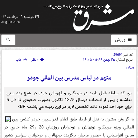
دوشنبه ۱۹ مرداد ۱۴۰۵ -
Aug 10 2026
ورزش
کد خبر
29691
تاریخ انتشار:
۲۵ بهمن ۱۳۸۹ - ۱۴:۲۵
۰ نظر
چاپ
ورزش
متهم در لباس مدرس بين المللي جودو
وي که سابقه قابل تاييد در مربيگري و قهرماني جودو در هيچ رده سني
نداشته و پس از انتصاب درسال 1375 تاکنون بصورت صعودي تا دان 5
براي خود اخذ نموده فاقد تخصص لازم در اين زمينه مي باشد.<BR>
به گزارش مشرق به نقل از فردا، طبق اعلام فدراسيون جودو کلاس بين
المللي ويژه مربيگري نونهالان و نوجوانان روزهاي 28 و29 ماه جاري در
سالن افراسيابي با حضور مربيان برگزيده نونهالان و نوجوانان سراسر کشور