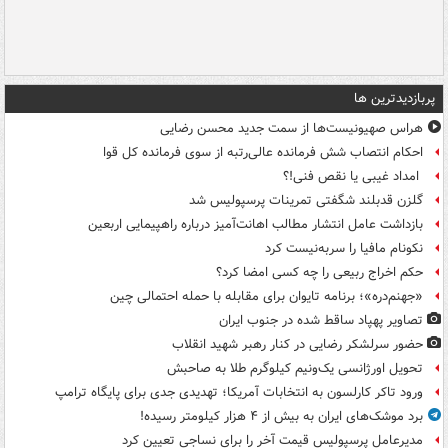
پربازدیدترین ها
هراس صهیونیست‌ها از سمت جدید محسن رضایی
احکام انتصاب شش فرمانده عالی‌رتبه از سوی فرمانده کل قوا
امداد غیبی یا نقص فنی!؟
گلزن قدبلند شگفتی تمرینات پرسپولیس شد
بازداشت عامل انتشار مطالب اهانت‌آمیز درباره راهپیمایی اربعین
نکونام مافیا را سربه‌نیست کرد
حکم اخراج ربیعی را چه کسی امضا کرد؟
«جهنم‌دره»؛ برنامه تایوان برای مقابله با حمله احتمالی چین
تصاویر پهپاد ساقط شده در جنوب ایران
حضور سرلشکر رضایی در کنار رهبر شهید انقلاب
تحویل اورژانسی یک‌ونیم کیلوگرم طلا به صاحبش
ورود تاکر کارلسون به انتخابات آمریکا؛ تهدیدی جدی برای پایگاه ترامپ
برد موشک‌های ایران به بیش از ۴ هزار کیلومتر رسیده!
مدیرعامل پرسپولیس قیمت آخر را برای نساجی تعیین کرد