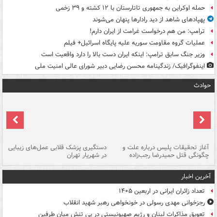
حمله اوکراین به جمهوری تاتارستان با ۱۲ کشته و ۳۹ زخمی
پهپادهای شاهد از دید رادارها پنهان می‌شوند
ترامپ: من هم درخواست غرامت از ایران دارم!
عملیات گروه مقاومت سوریه علیه پایگاه اسرائیل+ فیلم
وزیر جنگ سابق ترامپ: اینکه ایران دست بالا را دارد واقعیت است
اینفوگرافیک/ زندگینامه محسن رضایی دبیر شورای عالی امنیت‌ ملی
حوادث
آغاز تحقیقات پلیس درباره علت و
دستگیری پزشک قلابی عمل‌های زیبایی
هش
چگونگی قتل حمیدرضا رجب‌زاده
در شهریار تهران
ها
آخرین اخبار
تعداد زائران ایرانی در اربعین ۱۴۰۵
رجزخوانی مهدی رسولی در خونخواهی رهبر شهید انقلاب
تعویق مذاکرات لبنان و رژیم صهیونیستی در پی تنش میان طرفین