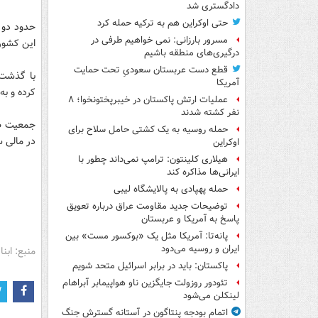
دادگستری شد
حتی اوکراین هم به ترکیه حمله کرد
حدود دو ه
مسرور بارزانی: نمی خواهیم طرفی در
این کشور 
درگیری‌های منطقه باشیم
قطع دست عربستان سعودیِ تحت حمایت
با گذشت 
آمریکا
کرده و به
عملیات ارتش پاکستان در خیبرپختونخوا؛ ۸
نفر کشته شدند
حمله روسیه به یک کشتی حامل سلاح برای
در مالی ساکن است که حد
اوکراین
هیلاری کلینتون: ترامپ نمی‌داند چطور با
ایرانی‌ها مذاکره کند
حمله پهپادی به پالایشگاه لیبی
توضیحات جدید مقاومت عراق درباره تعویق
پاسخ به آمریکا و عربستان
پانه‌تا: آمریکا مثل یک «بوکسور مست» بین
ایران و روسیه می‌دود
منبع: ابنا
پاکستان: باید در برابر اسرائیل متحد شویم
تئودور روزولت جایگزین ناو هواپیمابر آبراهام
لینکلن می‌شود
اتمام بودجه پنتاگون در آستانه گسترش جنگ