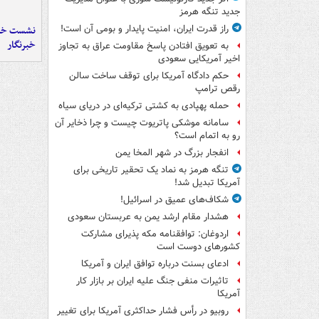
جدید تنگه هرمز
راز قدرت ایران، امنیت پایدار و بومی آن است!
نشست خبر
خبرنگار
به تعویق افتادن پاسخ مقاومت عراق به تجاوز
اخیر آمریکایی سعودی
حکم دادگاه آمریکا برای توقف ساخت سالن
رقص ترامپ
حمله پهپادی به کشتی ترکیه‌ای در دریای سیاه
سامانه موشکی پاتریوت چیست و چرا ذخایر آن
رو به اتمام است؟
انفجار بزرگ در شهر المخا یمن
تنگه هرمز به نماد یک تحقیر تاریخی برای
آمریکا تبدیل شد!
شکاف‌های عمیق در اسرائیل!
هشدار مقام ارشد یمن به عربستان سعودی
اردوغان: توافقنامه مکه پذیرای مشارکت
کشورهای دوست است
ادعای بسنت درباره توافق ایران و آمریکا
تاثیرات منفی جنگ علیه ایران بر بازار کار
آمریکا
روبیو در رأس فشار حداکثری آمریکا برای تغییر