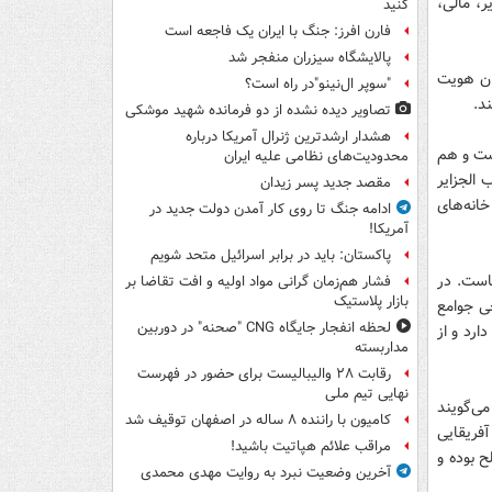
ر، مالی،
کنید
فارن افرز: جنگ با ایران یک فاجعه است
پالایشگاه سیزران منفجر شد
ان هویت
"سوپر ال‌نینو"در راه است؟
د.
تصاویر دیده‌ نشده از دو فرمانده شهید موشکی
هشدار ارشدترین ژنرال آمریکا درباره
است و هم
محدودیت‌های نظامی علیه ایران
الجزایر
مقصد جدید پسر زیدان
انه‌های
ادامه جنگ تا روی کار آمدن دولت جدید در
آمریکا!
پاکستان: باید در برابر اسرائیل متحد شویم
هاست. در
فشار هم‌زمان گرانی مواد اولیه و افت تقاضا بر
بازار پلاستیک
خی جوامع
لحظه انفجار جایگاه CNG "صحنه" در دوربین
ارد و از
مداربسته
رقابت ۲۸ والیبالیست برای حضور در فهرست
نهایی تیم ملی
می‌گویند
کامیون با راننده ۸ ساله در اصفهان توقیف شد
آفریقایی
مراقب علائم هپاتیت باشید!
ح بوده و
آخرین وضعیت نبرد به روایت مهدی محمدی