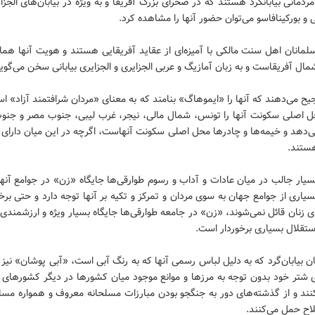
ردمانی بیابانگرد هستند که در صحرای بزرگ آفریقا و به ویژه در بیابان‌های الجزای
ی و بورکینافاسو می‌توان حضور آنها را مشاهده کرد.
لمانان اهل سنت مالکی با آمیزه‌ای از عقاید آفریقایی هستند و هویت آنها هم
ال آفریقاست و به زبان آمازیگ و عربی الجزایری و الجزایری بیابانی سخن می‌گوین
یح می‌دهند که آنها را «ایموهاگ» بنامند که به معنای «مردان شرافتمند آزاد» 
ل اصلی سکونت آنها را تونس، شمال مالی، نیجر، غرب لیبی، جنوب مصر و جنوب 
‌دهد و خیمه‌ها و چادرها محل اصلی سکونت آنهاست، اگرچه در این میان دارای خ
هستند.
سیار جالب در میان عادات و آداب و رسوم طوارقی‌ها جایگاه «زن» در جوامع آن
سیاری از جوامع جهان به سوی مردان و تمرکز و تکیه بر آنها توجه دارد و حتی بر
ی زنان قائل نمی‌شوند، «زن» در جامعه طوارقی‌ها جایگاه بسیار ویژه و ارزشمندی د
ستقلال بسیاری برخوردار است.
ن بیابان‌گرد که به دلیل لباس رسمی آنها که به رنگ آبی است، «آبی پوشان» نیز 
ی شتر خود بدون توجه به مرزها و موانع موجود میان کشورها در دیگر کشورهای 
نند و از گذشته‌های دور به جنگجو بودن مبارزات مسلحانه معروف و همواره مسل
اح حمل می‌کنند.