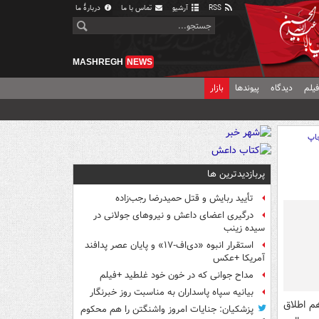
RSS
آرشیو
تماس با ما
دربارهٔ ما
MASHREGH
NEWS
یلم
دیدگاه
پیوندها
بازار
اپ
پربازدیدترین ها
تأیید ربایش و قتل حمیدرضا رجب‌زاده
درگیری اعضای داعش و نیروهای جولانی در
سیده زینب
استقرار انبوه «دی‌اف‑۱۷» و پایان عصر پدافند
آمریکا +عکس
مداح جوانی که در خون خود غلطید +فیلم
بیانیه سپاه پاسداران به مناسبت روز خبرنگار
هم اطلاق
پزشکیان: جنایات امروز واشنگتن را هم محکوم