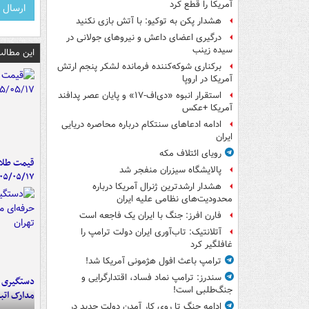
آمریکا را قطع کرد
هشدار پکن به توکیو: با آتش بازی نکنید
درگیری اعضای داعش و نیروهای جولانی در
سیده زینب
این مطالب
برکناری شوکه‌کننده فرمانده لشکر پنجم ارتش
آمریکا در اروپا
استقرار انبوه «دی‌اف‑۱۷» و پایان عصر پدافند
آمریکا +عکس
ادامه ادعاهای سنتکام درباره محاصره دریایی
ایران
رویای ائتلاف مکه
قیمت طلا 
پالایشگاه سیزران منفجر شد
۰۵/۰۵/۱۷
هشدار ارشدترین ژنرال آمریکا درباره
محدودیت‌های نظامی علیه ایران
فارن افرز: جنگ با ایران یک فاجعه است
آتلانتیک: تاب‌آوری ایران دولت ترامپ را
غافلگیر کرد
ترامپ باعث افول هژمونی آمریکا شد!
سندرز: ترامپ نماد فساد، اقتدارگرایی و
دستگیری ب
جنگ‌طلبی است!
مدارک اتب
ادامه جنگ تا روی کار آمدن دولت جدید در