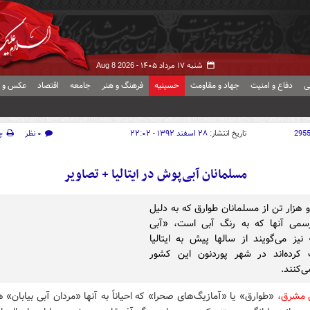
شنبه ۱۷ مرداد ۱۴۰۵ -
Aug 8 2026
ی
دفاع و امنیت
جهاد و مقاومت
حسینیه
فرهنگ و هنر
جامعه
اقتصاد
عکس و ف
295
تاریخ انتشار:
۲۸ اسفند ۱۳۹۲ - ۲۲:۰۲
۰ نظر
چ
مسلمانان آبی‌پوش در ایتالیا + تصاویر
 هزار تن از مسلمانان طوارق که به دلیل
سمی آنها که به رنگ آبی است، «آبی
نیز می‌گویند از سالها پیش به ایتالیا
 کرده‌اند در شهر پوردنون این کشور
ی‌کنند.
ش مشرق،
«طوارق» یا «آمازیگ‌های صحرا» که احیاناً به آنها «مردان آبی بیابان» 