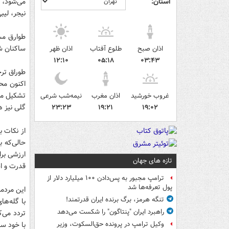
استان:
می‌شود، م
نیجر، لیب
طوارق مس
ساکنان شم
اذان صبح
طلوع آفتاب
اذان ظهر
۱۲:۱۰
۰۵:۱۸
۰۳:۴۳
طوراق ترج
اکنون مح
تشکیل می
غروب خورشید
اذان مغرب
نیمه‌شب شرعی
گلی نیز 
۲۳:۲۳
۱۹:۲۱
۱۹:۰۲
از نکات ب
حالی‌که ب
ارزشی برا
تازه های جهان
قدرت و ا
ترامپ مجبور به پس‌دادن ۱۰۰ میلیارد دلار از
پول تعرفه‌ها شد
این مردما
تنگه هرمز، برگ برنده ایران قدرتمند!
با گله‌ها
راهبرد ایران "پنتاگون" را شکست می‌دهد
تردد می‌ک
با خود سل
وکیل ترامپ در پرونده حق‌السکوت، وزیر