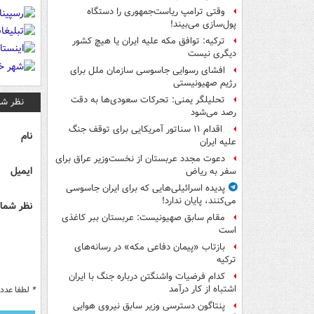
وقتی ترامپ ریاست‌جمهوری را دستگاه
پول‌سازی می‌بیند!
ترکیه: توافق مکه علیه ایران یا هیچ کشور
دیگری نیست
افشای رسوایی جاسوسی سازمان ملل برای
رژیم صهیونیستی
تحلیلگر یمنی: تحرکات سعودی‌ها به دقت
نظر شم
رصد می‌شود
اقدام ۱۱ سناتور آمریکایی برای توقف جنگ
نام
علیه ایران
دعوت مجدد عربستان از نخست‌وزیر عراق برای
ایمیل
سفر به ریاض
پدیده اسرائیلی‌هایی که برای ایران جاسوسی
می‌کنند، پایان ندارد!
نظر شما 
مقام سابق صهیونیست: عربستان ببر کاغذی
است
بازتاب «پیمان دفاعی مکه» در رسانه‌های
ترکیه
کدام فرضیات واشنگتن درباره جنگ با ایران
اشتباه از کار درآمد
*
لطفا عدد م
پنتاگون دسترسی وزیر سابق نیروی هوایی