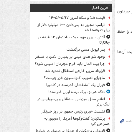
آخرین اخبار
 پوردنون
قیمت طلا و سکه امروز ۱۴۰۵/۰۵/۱۷
ترامپ مجبور به پس‌دادن ۱۰۰ میلیارد دلار از
پول تعرفه‌ها شد
 را حفظ
آتش سوزی مهیب یک ساختمان ۱۲ طبقه در
جاکارتا
پدر لیونل مسی درگذشت
ن جمعیت آن‌ها
وجود شواهدی مبنی بر بمباران لامرد با فسفر
چرا بیت المال باید خرج مجرمان امنیتی شود؟
قرارداد مربی خارجی استقلال تمدید شد
ماجرای تصویب کنوانسیون خزر چیست؟
فوران یک آتشفشان قدرتمند در کلمبیا
تنگه هرمز، برگ برنده ایران قدرتمند!
اعلام محل میزبانی استقلال و پرسپولیس در
لیگ برتر
نشست خبری رئیس جمهور در روز خبرنگار
پزشکیان: گفت‌وگوها آمریکا را مجبور به
همراهی کرد
قدردانی پزشکیان از همکاری صنوف در شرایط