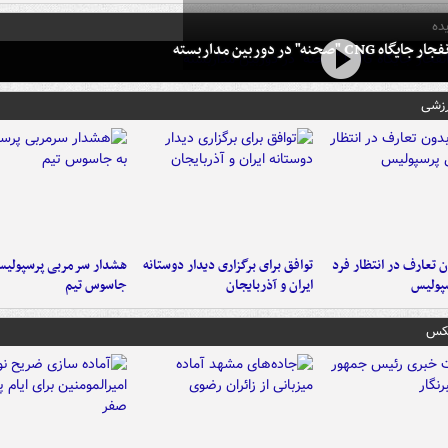
ده
 CNG "صحنه" در دوربین مداربسته
رزشی
 تعارف در انتظار فرد
توافق برای برگزاری دیدار دوستانه
هشدار سرمربی پرسپولیس
پولیس
ایران و آذربایجان
جاسوس تیم
عکس