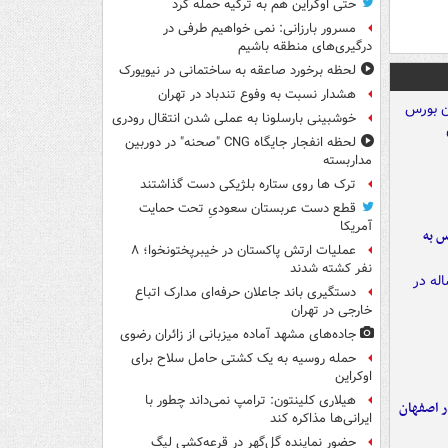
حتی اوکراین هم به ترکیه حمله کرد
مسرور بارزانی: نمی خواهیم طرفی در
درگیری‌های منطقه باشیم
لحظه برخورد صاعقه به ساختمانی در نیویورک
هشدار نسبت به وفوع تندباد در تهران
خوشبینی بارسلونا به عملی شدن انتقال رودری
لحظه انفجار جایگاه CNG "صحنه" در دوربین
مداربسته
ترک ها روی ستاره بلژیکی دست گذاشتند
قطع دست عربستان سعودیِ تحت حمایت
آمریکا
رس به
عملیات ارتش پاکستان در خیبرپختونخوا؛ ۸
نفر کشته شدند
دستگیری باند جاعلان حرفه‌ای مدارک اتباع
خارجی در تهران
جاده‌های مشهد آماده میزبانی از زائران رضوی
حمله روسیه به یک کشتی حامل سلاح برای
اوکراین
هیلاری کلینتون: ترامپ نمی‌داند چطور با
ده ۸ ساله در اصفهان
ایرانی‌ها مذاکره کند
حضور نماینده گل‌گهر در قرعه‌کشی لیگ