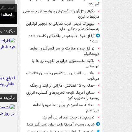
آمریکا!
فیلم برگزی
نگرانی تل‌آویو از گسترش پرونده‌های جاسوسی
لحظه انفجار جایگاه
مرتبط با ایران
نیویورک تایمز: غرب تمایلی به تجهیز اوکراین
به موشک‌های رهگیر ندارد
برگزیده و
آیا از نفوذ نتانیاهو در واشنگتن کاسته شده
است؟
توافق پرو و مکزیک بر سر ازسرگیری روابط
دیپلماتیک
تاکید نخست‌وزیر عراق بر تقویت روابط با
عربستان
وقتی رسانه عبری از کابوس بنیامین نتانیاهو
اخراج بدون
می‌گوید
خاطی پرس
حمله به ۱۵ نفتکش‌ اماراتی از ابتدای جنگ
سنای آمریکا لایحه تحریم‌های گسترده انرژی
برگزیده 
روسیه را تصویب کرد
معادله محاصره در برابر محاصره را ادامه
می‌دهیم
تحریم‌های جدید ضد ایرانی آمریکا
شاید روسیه، آمریکا را در ایران زمین‌گیر کند!
اثر جدید کارتونیست سوری با عنوان مدیریت