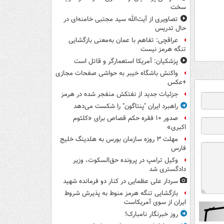
سخت
تصاویری از آیت‌الله سید مجتبی خامنه‌ای در
حال تدریس
عراقچی: تفاهم با عمان به‌معنی بازگشایی
تنگه هرمز نیست
پزشکیان: آمریکا استعمارگر و قاتل است
واکنش باشگاه خیبر به حواشی صفحات مجازی
+عکس
جزئیات جدید از نفتکش منفجر شده در هرمز
راهبرد ایران "پنتاگون" را شکست می‌دهد
صدور ۱۰ فقره حکم قصاص برای «کلثوم
اکبری»
مهلت ۳ روزه سازمان بورس به هلدینگ خلیج
فارس
وکیل ترامپ در پرونده حق‌السکوت، وزیر
دادگستری شد
سردار علی عظمایی در کنار دو فرمانده شهید
بازگشایی تنگه هرمز منوط به پذیرش شروط
ایران از سوی آمریکاست
روز خبرنگار نامبارک!